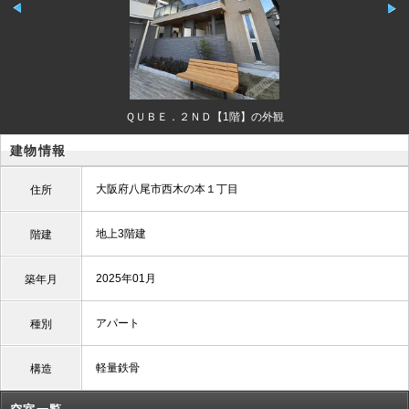
ＱＵＢＥ．２ＮＤ【1階】の外観
建物情報
大阪府八尾市西木の本１丁目
住所
地上3階建
階建
2025年01月
築年月
アパート
種別
軽量鉄骨
構造