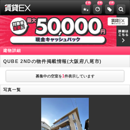
0
0
0
件
件
件
建物詳細
QUBE 2NDの物件掲載情報(大阪府八尾市)
1
募集中の空室を
件表示しています
写真一覧