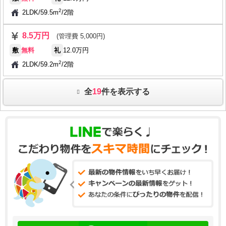
2
2LDK
/
59.5m
/
2階
8.5万円
(管理費 5,000円)
敷
無料
礼
12.0万円
2
2LDK
/
59.2m
/
2階
全
19
件を表示する