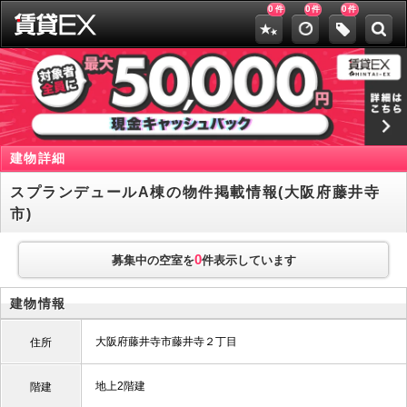
0
0
0
件
件
件
建物詳細
スプランデュールA棟の物件掲載情報(大阪府藤井寺
市)
0
募集中の空室を
件表示しています
建物情報
大阪府藤井寺市藤井寺２丁目
住所
地上2階建
階建