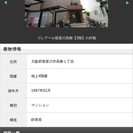
プレアール寝屋川高柳【3階】の外観
建物情報
大阪府寝屋川市高柳１丁目
住所
地上4階建
階建
1997年02月
築年月
マンション
種別
鉄骨造
構造