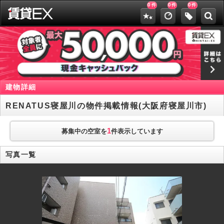
0
0
0
件
件
件
建物詳細
RENATUS寝屋川の物件掲載情報(大阪府寝屋川市)
1
募集中の空室を
件表示しています
写真一覧