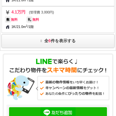
1K
/
21.0m
/
1階
4.1万円
(管理費 3,000円)
敷
無料
礼
無料
2
1K
/
21.0m
/
1階
全
6
件を表示する