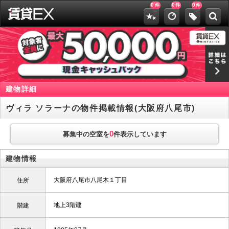
0
0
0
件
件
件
建物詳細
ヴィラ ソラーナの物件掲載情報(大阪府八尾市)
0
募集中の空室を
件表示しています
建物情報
大阪府八尾市八尾木１丁目
住所
地上3階建
階建