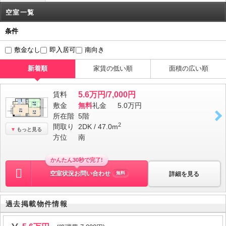
空室一覧
条件
敷金なし
即入居可
南向き
新着順
家賃の低い順
面積の広い順
賃料
5.6万円/7,000円
敷金
無料
礼金
5.0万円
所在階
5階
2
間取り
2DK / 47.0m
もっと見る
方位
南
かんたん30秒で完了!
空室状況お問い合わせ
詳細を見る
無料
過去掲載物件情報