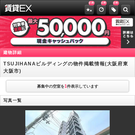
0
0
0
件
件
件
建物詳細
TSUJIHANAビルディングの物件掲載情報(大阪府東
大阪市)
1
募集中の空室を
件表示しています
写真一覧