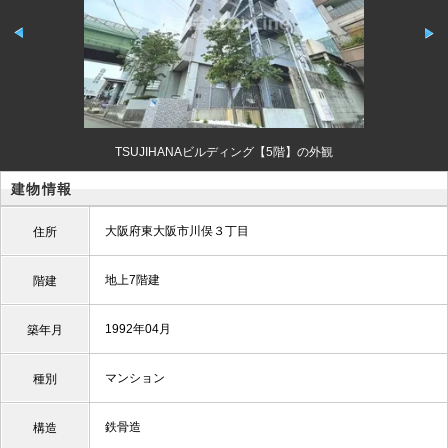
TSUJIHANAビルディング【5階】の外観
建物情報
大阪府東大阪市川俣３丁目
住所
地上7階建
階建
1992年04月
築年月
マンション
種別
鉄骨造
構造