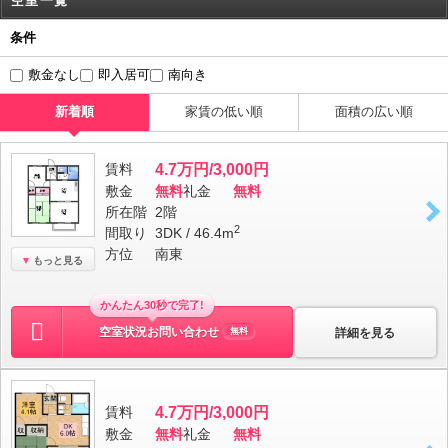
空室一覧
条件
敷金なし
即入居可
南向き
新着順
家賃の低い順
面積の広い順
賃料
4.7万円/3,000円
敷金
無料
礼金
無料
所在階
2階
2
間取り
3DK / 46.4m
方位
南東
もっと見る
かんたん30秒で完了!
空室状況お問い合わせ
詳細を見る
無料
賃料
4.7万円/3,000円
敷金
無料
礼金
無料