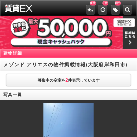
0
0
0
件
件
件
建物詳細
メゾンド アリエスの物件掲載情報(大阪府岸和田市)
2
募集中の空室を
件表示しています
写真一覧