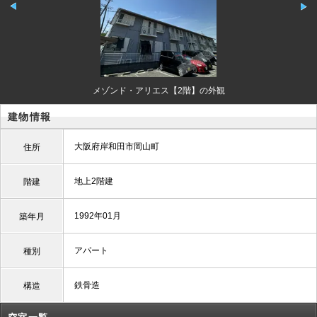
メゾンド・アリエス【2階】の外観
建物情報
大阪府岸和田市岡山町
住所
地上2階建
階建
1992年01月
築年月
アパート
種別
鉄骨造
構造