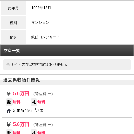
1969年12月
築年月
マンション
種別
鉄筋コンクリート
構造
空室一覧
当サイト内で現在空室はありません
過去掲載物件情報
5.6万円
(管理費 ー)
敷
無料
礼
無料
2
3DK
/
57.96m
/
4階
5.6万円
(管理費 ー)
敷
無料
礼
無料