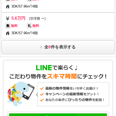
2
3DK
/
57.96m
/
4階
5.6万円
(管理費 ー)
敷
無料
礼
無料
2
3DK
/
57.96m
/
4階
全
6
件を表示する