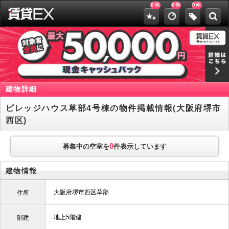
0
0
0
件
件
件
建物詳細
ビレッジハウス草部4号棟の物件掲載情報(大阪府堺市
西区)
0
募集中の空室を
件表示しています
建物情報
大阪府堺市西区草部
住所
地上5階建
階建