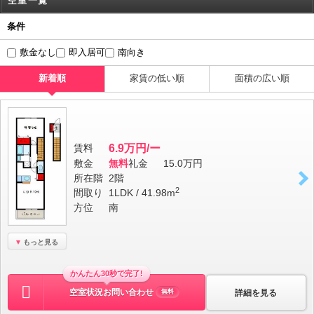
空室一覧
条件
敷金なし
即入居可
南向き
新着順
家賃の低い順
面積の広い順
賃料
6.9万円/ー
敷金
無料
礼金
15.0万円
所在階
2階
2
間取り
1LDK / 41.98m
方位
南
もっと見る
かんたん30秒で完了!
空室状況お問い合わせ
詳細を見る
無料