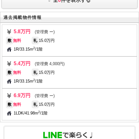
全
6
件を表示する
過去掲載物件情報
5.8万円
(管理費 ー)
敷
無料
礼
15.0万円
2
1R
/
33.15m
/
1階
5.4万円
(管理費 4,000円)
敷
無料
礼
15.0万円
2
1R
/
33.15m
/
1階
6.9万円
(管理費 ー)
敷
無料
礼
15.0万円
2
1LDK
/
41.98m
/
1階