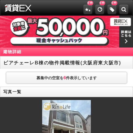
0
0
0
件
件
件
建物詳細
ピアチェーレB棟の物件掲載情報(大阪府東大阪市)
6
募集中の空室を
件表示しています
写真一覧