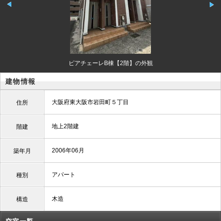
ピアチェーレB棟【2階】の外観
建物情報
大阪府東大阪市岩田町５丁目
住所
地上2階建
階建
2006年06月
築年月
アパート
種別
木造
構造