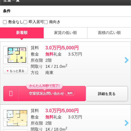
空室一覧
条件
敷金なし
即入居可
南向き
新着順
家賃の低い順
面積の広い順
賃料
3.0万円/5,000円
敷金
無料
礼金
3.5万円
所在階
2階
2
間取り
1K / 21.0m
もっと見る
方位
南東
かんたん30秒で完了!
空室状況お問い合わせ
詳細を見る
無料
賃料
3.0万円/5,000円
敷金
無料
礼金
3.0万円
所在階
2階
2
間取り
1K / 18.0m