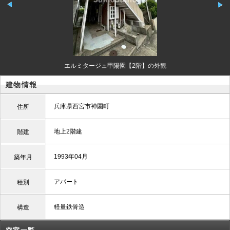
エルミタージュ甲陽園【2階】の外観
建物情報
兵庫県西宮市神園町
住所
地上2階建
階建
1993年04月
築年月
アパート
種別
軽量鉄骨造
構造