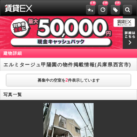
0
0
0
件
件
件
建物詳細
エルミタージュ甲陽園の物件掲載情報(兵庫県西宮市)
2
募集中の空室を
件表示しています
写真一覧