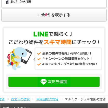
2
1K
/
21.0m
/
1階
全
6
件を表示する
賃貸
西宮市の賃貸
甲陽園駅の賃貸
エルミタージュ甲陽園の賃貸