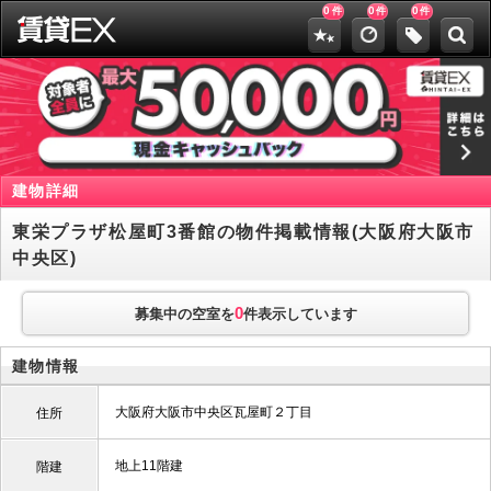
0
0
0
件
件
件
建物詳細
東栄プラザ松屋町3番館の物件掲載情報(大阪府大阪市
中央区)
0
募集中の空室を
件表示しています
建物情報
大阪府大阪市中央区瓦屋町２丁目
住所
地上11階建
階建