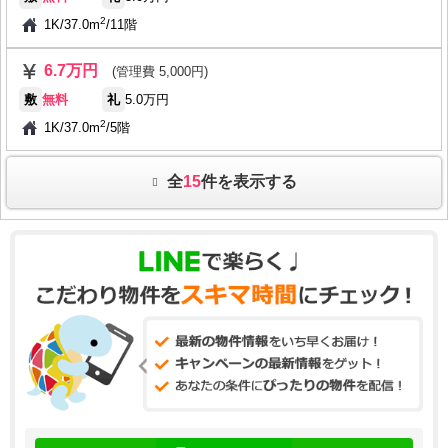
2
1K
/
37.0m
/
11階
6.7万円
(管理費 5,000円)
敷
無料
礼
5.0万円
2
1K
/
37.0m
/
5階
全
15
件を表示する