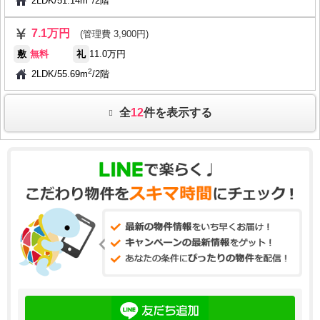
2LDK
/
51.14m
/
2階
7.1万円
(管理費 3,900円)
敷
無料
礼
11.0万円
2
2LDK
/
55.69m
/
2階
全
12
件を表示する