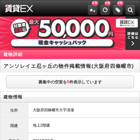
0
0
0
件
件
件
建物詳細
アンソレイエ忍ヶ丘の物件掲載情報(大阪府四條畷市)
0
募集中の空室を
件表示しています
建物情報
大阪府四條畷市大字清瀧
住所
地上2階建
階建