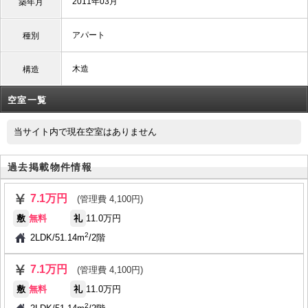
2011年03月
築年月
アパート
種別
木造
構造
空室一覧
当サイト内で現在空室はありません
過去掲載物件情報
7.1万円
(管理費 4,100円)
敷
無料
礼
11.0万円
2
2LDK
/
51.14m
/
2階
7.1万円
(管理費 4,100円)
敷
無料
礼
11.0万円
2