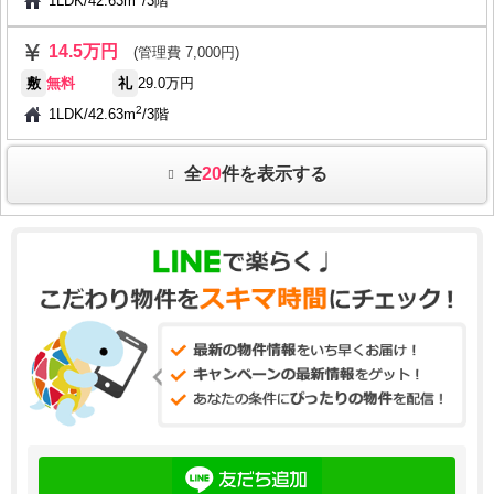
1LDK
/
42.63m
/
3階
14.5万円
(管理費 7,000円)
敷
無料
礼
29.0万円
2
1LDK
/
42.63m
/
3階
全
20
件を表示する