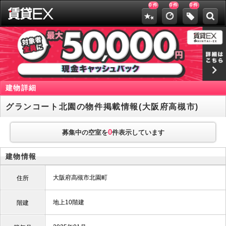
0
0
0
件
件
件
建物詳細
グランコート北園の物件掲載情報(大阪府高槻市)
0
募集中の空室を
件表示しています
建物情報
大阪府高槻市北園町
住所
地上10階建
階建