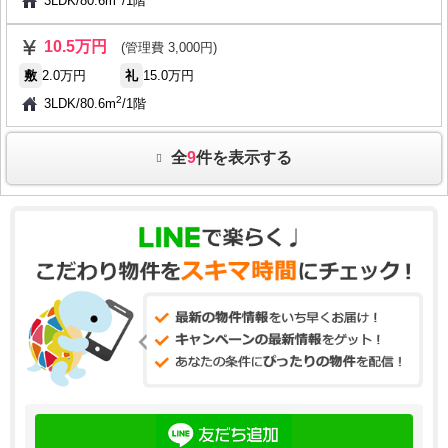
3LDK
/
80.6m
/
1階
10.5万円
(管理費 3,000円)
敷
2.0万円
礼
15.0万円
2
3LDK
/
80.6m
/
1階
全
9
件を表示する