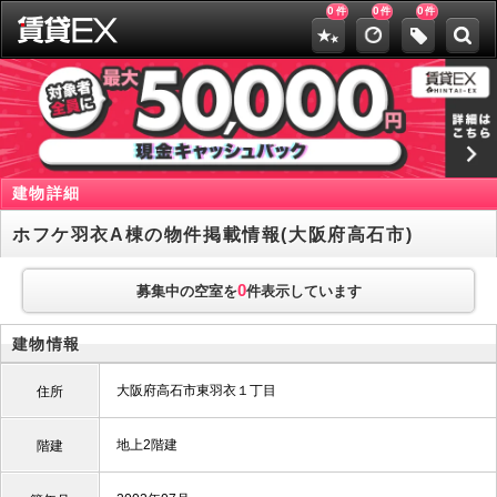
0
0
0
件
件
件
建物詳細
ホフケ羽衣A棟の物件掲載情報(大阪府高石市)
0
募集中の空室を
件表示しています
建物情報
大阪府高石市東羽衣１丁目
住所
地上2階建
階建