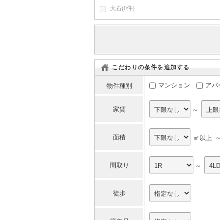
大石(0件)
こだわりの条件を追加する
マンション
アパ
物件種別
家賃
～
面積
㎡以上 
間取り
～
徒歩