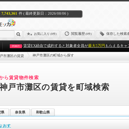
7,743,361
件 ( 最終更新日：2026/08/06 )
閲覧履歴
保存した検索
お気に入り
(
0件
)
(0件)
賃貸EX経由で成約すると対象者全員が
最大5万円
もらえるキャ
POINT!
神戸市灘区の町域から探す
戸市灘区の賃貸
から賃貸物件検索
神戸市灘区の賃貸を町域検索
賀県
奈良県
和歌山県
なおす