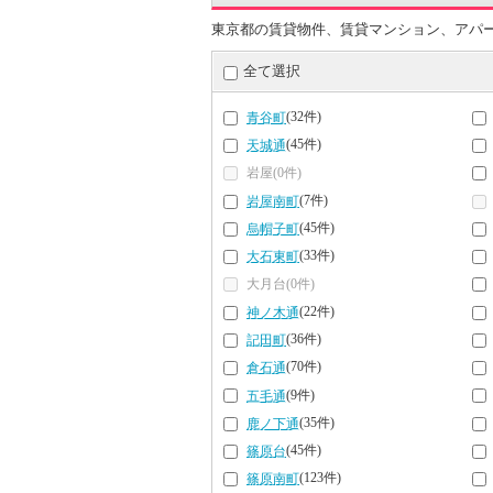
東京都の賃貸物件、賃貸マンション、アパ
全て選択
(32件)
青谷町
(45件)
天城通
岩屋(0件)
(7件)
岩屋南町
(45件)
烏帽子町
(33件)
大石東町
大月台(0件)
(22件)
神ノ木通
(36件)
記田町
(70件)
倉石通
(9件)
五毛通
(35件)
鹿ノ下通
(45件)
篠原台
(123件)
篠原南町