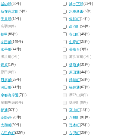
(95件)
(22件)
城内通
城の下通
(5件)
(6件)
新在家北町
水車新田
(15件)
(14件)
千旦通
曾和町
高羽(0件)
(54件)
高羽町
(86件)
(46件)
鶴甲
寺口町
(149件)
(23件)
友田町
中郷町
(44件)
(3件)
永手町
長峰台
灘浜町(0件)
灘浜東町(0件)
(1件)
(31件)
畑原
畑原通
原田(0件)
(44件)
原田通
(28件)
(53件)
日尾町
琵琶町
(41件)
(67件)
深田町
福住通
(7件)
摩耶山(0件)
摩耶海岸通
摩耶埠頭(0件)
味泥町(0件)
(57件)
(13件)
都通
宮山町
(26件)
(91件)
薬師通
八幡町
(50件)
(28件)
大和町
弓木町
(22件)
(26件)
六甲台町
六甲町