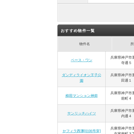
おすすめ物件一覧
物件名
所
兵庫県神戸市
ベース・ワン
寺通５
兵庫県神戸市
ダンディライオン王子公
田通１
園
兵庫県神戸市
植田マンション神前
前町４
兵庫県神戸市
サンリッチハイツ
内通４
兵庫県神戸市
セフィラ西灘[0106号室]
在家南町３