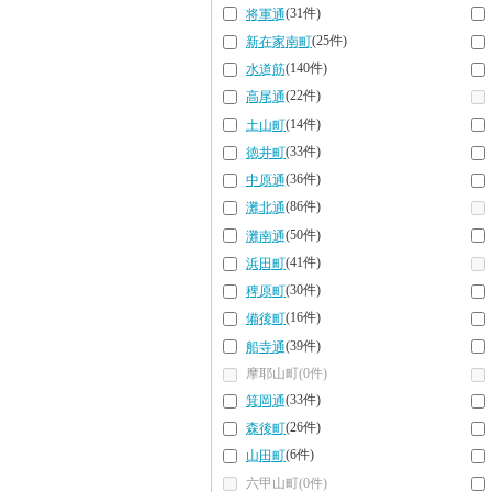
(31件)
将軍通
(25件)
新在家南町
(140件)
水道筋
(22件)
高尾通
(14件)
土山町
(33件)
徳井町
(36件)
中原通
(86件)
灘北通
(50件)
灘南通
(41件)
浜田町
(30件)
稗原町
(16件)
備後町
(39件)
船寺通
摩耶山町(0件)
(33件)
箕岡通
(26件)
森後町
(6件)
山田町
六甲山町(0件)