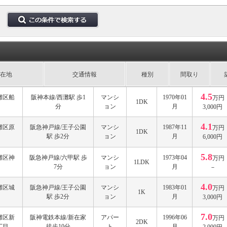
在地
交通情報
種別
間取り
4.5
灘区船
阪神本線/西灘駅 歩1
マンシ
1970年01
万円
1DK
分
ョン
月
3,000円
4.1
灘区原
阪急神戸線/王子公園
マンシ
1987年11
万円
1DK
駅 歩2分
ョン
月
6,000円
5.8
灘区神
阪急神戸線/六甲駅 歩
マンシ
1973年04
万円
1LDK
7分
ョン
月
－
4.0
灘区城
阪急神戸線/王子公園
マンシ
1983年01
万円
1K
駅 歩2分
ョン
月
3,000円
7.0
灘区新
阪神電鉄本線/新在家
アパー
1996年06
万円
2DK
丁目
徒歩10分
ト
月
2,000円