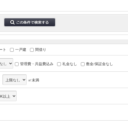
ート
一戸建
間借り
管理費・共益費込み
礼金なし
敷金/保証金なし
～
㎡未満