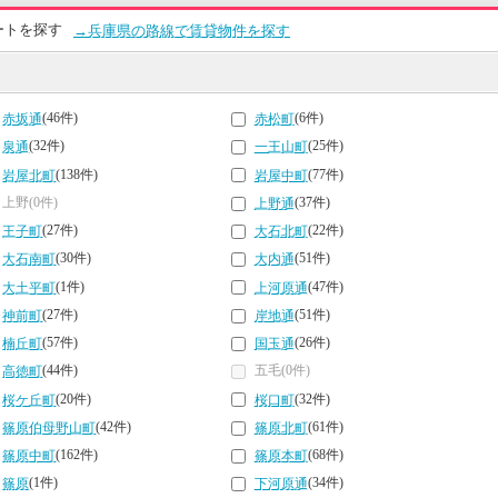
ートを探す
→兵庫県の路線で賃貸物件を探す
(46件)
(6件)
赤坂通
赤松町
(32件)
(25件)
泉通
一王山町
(138件)
(77件)
岩屋北町
岩屋中町
上野(0件)
(37件)
上野通
(27件)
(22件)
王子町
大石北町
(30件)
(51件)
大石南町
大内通
(1件)
(47件)
大土平町
上河原通
(27件)
(51件)
神前町
岸地通
(57件)
(26件)
楠丘町
国玉通
(44件)
五毛(0件)
高徳町
(20件)
(32件)
桜ケ丘町
桜口町
(42件)
(61件)
篠原伯母野山町
篠原北町
(162件)
(68件)
篠原中町
篠原本町
(1件)
(34件)
篠原
下河原通