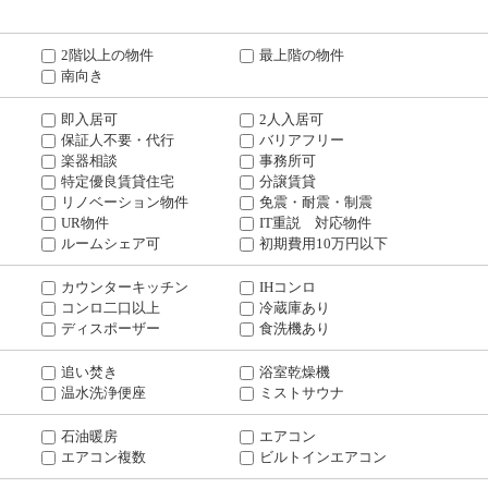
2階以上の物件
最上階の物件
南向き
即入居可
2人入居可
保証人不要・代行
バリアフリー
楽器相談
事務所可
特定優良賃貸住宅
分譲賃貸
リノベーション物件
免震・耐震・制震
UR物件
IT重説 対応物件
ルームシェア可
初期費用10万円以下
カウンターキッチン
IHコンロ
コンロ二口以上
冷蔵庫あり
ディスポーザー
食洗機あり
追い焚き
浴室乾燥機
温水洗浄便座
ミストサウナ
石油暖房
エアコン
エアコン複数
ビルトインエアコン