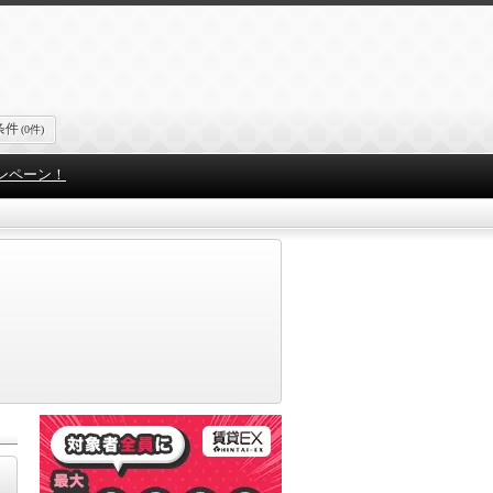
条件
(0件)
ンペーン！