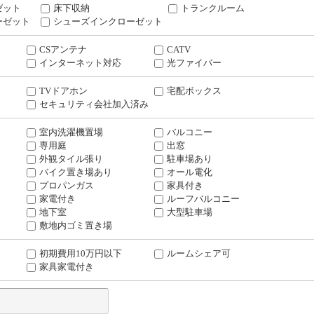
ゼット
床下収納
トランクルーム
ーゼット
シューズインクローゼット
CSアンテナ
CATV
インターネット対応
光ファイバー
TVドアホン
宅配ボックス
セキュリティ会社加入済み
室内洗濯機置場
バルコニー
専用庭
出窓
外観タイル張り
駐車場あり
バイク置き場あり
オール電化
プロパンガス
家具付き
家電付き
ルーフバルコニー
地下室
大型駐車場
敷地内ゴミ置き場
初期費用10万円以下
ルームシェア可
家具家電付き