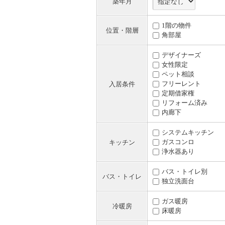
築年月
1階の物件
位置・階層
角部屋
デザイナーズ
女性限定
ペット相談
フリーレント
入居条件
定期借家権
リフォーム済み
内廊下
システムキッチン
ガスコンロ
キッチン
浄水器あり
バス・トイレ別
バス・トイレ
独立洗面台
ガス暖房
冷暖房
床暖房