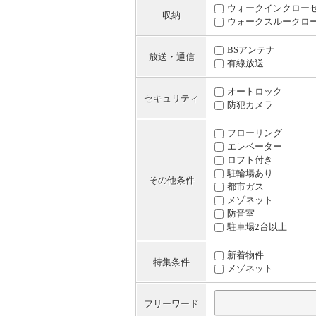
ウォークインクロー
収納
ウォークスルークロ
BSアンテナ
放送・通信
有線放送
オートロック
セキュリティ
防犯カメラ
フローリング
エレベーター
ロフト付き
駐輪場あり
その他条件
都市ガス
メゾネット
防音室
駐車場2台以上
新着物件
特集条件
メゾネット
フリーワード