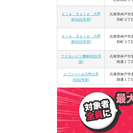
Ｖｉａ Ｓｏｌｅ 六甲
兵庫県神戸市
和町３丁
道[0102号室]
Ｖｉａ Ｓｏｌｅ 六甲
兵庫県神戸市
和町３丁
道[0103号室]
兵庫県神戸市
フジタハイツ灘南[0201号
南通１丁
室]
兵庫県神戸市
メゾンベール六甲山手
師通１丁
[0202号室]
シャーメゾン神戸摩耶
兵庫県神戸市
北通３丁
[0202号室]
ＳｈａＭａｉｓｏｎ Ｇ
兵庫県神戸市
ａｒｄｅｎｓ 六甲[0101
徳町６丁
号室]