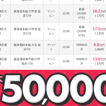
新築
18.2
灘区大
東海道本線/六甲道 徒
マンシ
万円
2LDK
(2026年
目
歩12分
ョン
1.1万円
07月)
新築
17.9
灘区大
東海道本線/六甲道 徒
マンシ
万円
2LDK
(2026年
目
歩12分
ョン
1.1万円
07月)
8.8
灘区灘
阪神電鉄本線/大石 徒
アパー
1999年05
万円
1LDK
目
歩5分
ト
月
2,000円
13.0
灘区薬
阪急電鉄神戸線/六甲
マンシ
2006年12
万円
2LDK
目
徒歩12分
ョン
月
1.0万円
築1年以
17.2
灘区灘
東海道本線/摩耶 徒歩
マンシ
万円
2LDK
内(2026
目
4分
ョン
1.2万円
年06月)
建築中
13.7
灘区高
東海道本線/六甲道 徒
マンシ
万円
1LDK
(2026年
目
歩9分
ョン
1.1万円
09月)