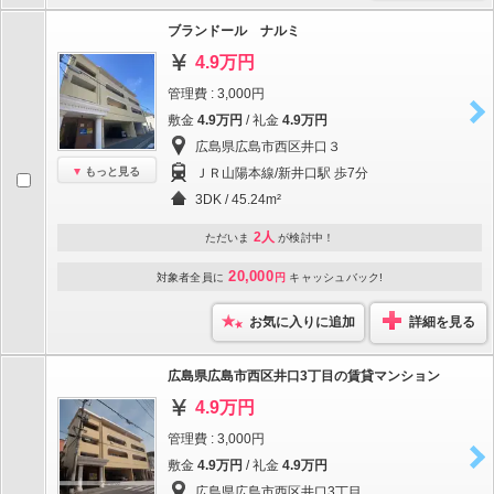
ブランドール ナルミ
4.9万円
管理費 : 3,000円
敷金
4.9万円
/ 礼金
4.9万円
広島県広島市西区井口３
もっと見る
ＪＲ山陽本線/新井口駅 歩7分
3DK / 45.24m²
2人
ただいま
が検討中！
20,000
対象者全員に
円
キャッシュバック!
お気に入りに追加
詳細を見る
広島県広島市西区井口3丁目の賃貸マンション
4.9万円
管理費 : 3,000円
敷金
4.9万円
/ 礼金
4.9万円
広島県広島市西区井口3丁目