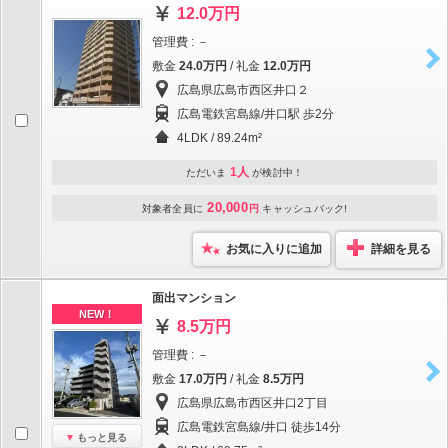
12.0万円
管理費 : －
敷金
24.0万円
/ 礼金
12.0万円
広島県広島市西区井口２
広島電鉄宮島線/井口駅 歩2分
4LDK / 89.24m²
1人
ただいま
が検討中！
20,000
対象者全員に
円
キャッシュバック!
お気に入りに追加
詳細を見る
面出マンション
NEW！
8.5万円
管理費 : －
敷金
17.0万円
/ 礼金
8.5万円
広島県広島市西区井口2丁目
広島電鉄宮島線/井口 徒歩14分
もっと見る