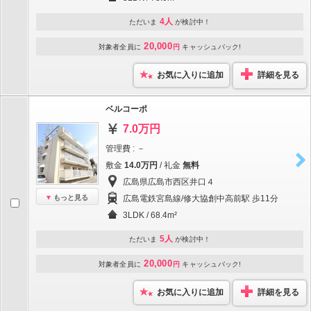
4人
ただいま
が検討中！
20,000
対象者全員に
円
キャッシュバック!
お気に入りに追加
詳細を見る
ベルコーポ
7.0万円
管理費 : －
敷金
14.0万円
/ 礼金
無料
広島県広島市西区井口４
もっと見る
広島電鉄宮島線/修大協創中高前駅 歩11分
3LDK / 68.4m²
5人
ただいま
が検討中！
20,000
対象者全員に
円
キャッシュバック!
お気に入りに追加
詳細を見る