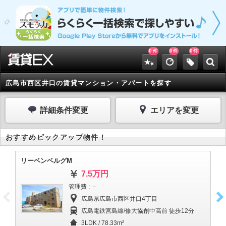
0
0
0
件
件
件
広島市西区井口の賃貸マンション・アパートを探す
詳細条件変更
エリアを変更
おすすめピックアップ物件！
リーベンベルグM
ハ
7.5万円
管理費 : －
広島県広島市西区井口4丁目
広島電鉄宮島線/修大協創中高前 徒歩12分
3LDK / 78.33m²