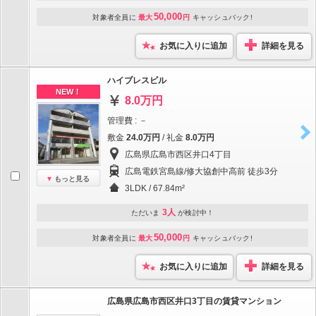
50,000
対象者全員に
最大
円
キャッシュバック!
お気に入りに追加
詳細を見る
ハイブレスビル
NEW！
8.0万円
管理費 : －
敷金
24.0万円
/ 礼金
8.0万円
広島県広島市西区井口4丁目
広島電鉄宮島線/修大協創中高前 徒歩3分
もっと見る
3LDK / 67.84m²
3人
ただいま
が検討中！
50,000
対象者全員に
最大
円
キャッシュバック!
お気に入りに追加
詳細を見る
広島県広島市西区井口3丁目の賃貸マンション