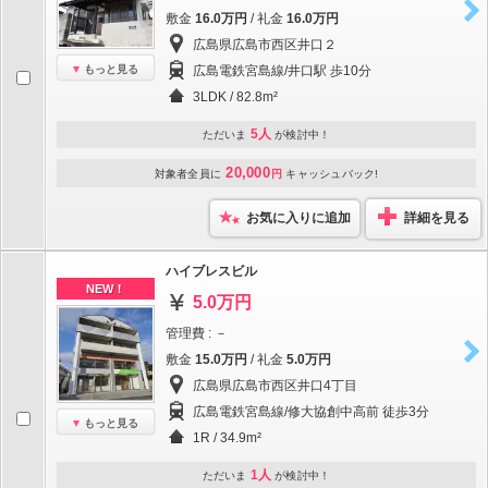
敷金
16.0万円
/ 礼金
16.0万円
広島県広島市西区井口２
もっと見る
広島電鉄宮島線/井口駅 歩10分
3LDK / 82.8m²
5人
ただいま
が検討中！
20,000
対象者全員に
円
キャッシュバック!
お気に入りに追加
詳細を見る
ハイブレスビル
NEW！
5.0万円
管理費 : －
敷金
15.0万円
/ 礼金
5.0万円
広島県広島市西区井口4丁目
広島電鉄宮島線/修大協創中高前 徒歩3分
もっと見る
1R / 34.9m²
1人
ただいま
が検討中！