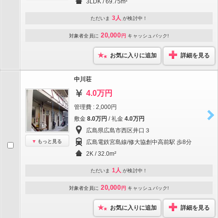
3LDK / 69.75m²
3人
ただいま
が検討中！
20,000
対象者全員に
円
キャッシュバック!
お気に入りに追加
詳細を見る
中川荘
4.0万円
管理費 : 2,000円
敷金
8.0万円
/ 礼金
4.0万円
広島県広島市西区井口３
もっと見る
広島電鉄宮島線/修大協創中高前駅 歩8分
2K / 32.0m²
1人
ただいま
が検討中！
20,000
対象者全員に
円
キャッシュバック!
お気に入りに追加
詳細を見る