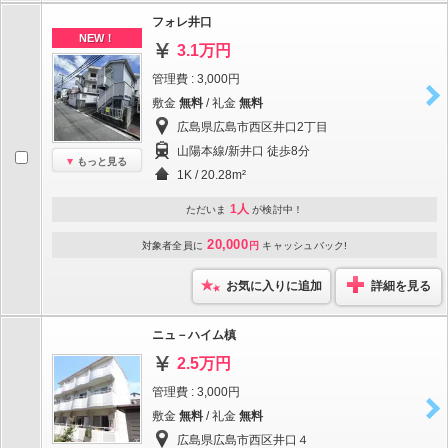
フォレ井口
NEW！
3.1万円
管理費 : 3,000円
敷金
無料
/ 礼金
無料
広島県広島市西区井口2丁目
山陽本線/新井口 徒歩8分
もっと見る
1K / 20.28m²
1人
ただいま
が検討中！
20,000
対象者全員に
円
キャッシュバック!
お気に入りに追加
詳細を見る
ニュ－ハイム槙
2.5万円
管理費 : 3,000円
敷金
無料
/ 礼金
無料
広島県広島市西区井口４