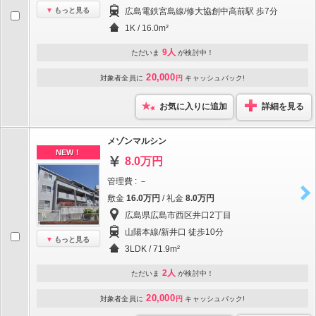
もっと見る
広島電鉄宮島線/修大協創中高前駅 歩7分
1K / 16.0m²
9人
ただいま
が検討中！
20,000
対象者全員に
円
キャッシュバック!
お気に入りに追加
詳細を見る
メゾンマルシン
NEW！
8.0万円
管理費 : －
敷金
16.0万円
/ 礼金
8.0万円
広島県広島市西区井口2丁目
山陽本線/新井口 徒歩10分
もっと見る
3LDK / 71.9m²
2人
ただいま
が検討中！
20,000
対象者全員に
円
キャッシュバック!