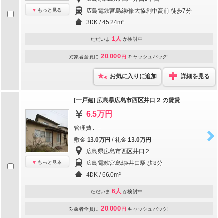
もっと見る
広島電鉄宮島線/修大協創中高前 徒歩7分
3DK / 45.24m²
1人
ただいま
が検討中！
20,000
対象者全員に
円
キャッシュバック!
お気に入りに追加
詳細を見る
[一戸建] 広島県広島市西区井口２ の賃貸
6.5万円
管理費 : －
敷金
13.0万円
/ 礼金
13.0万円
広島県広島市西区井口２
もっと見る
広島電鉄宮島線/井口駅 歩8分
4DK / 66.0m²
6人
ただいま
が検討中！
20,000
対象者全員に
円
キャッシュバック!