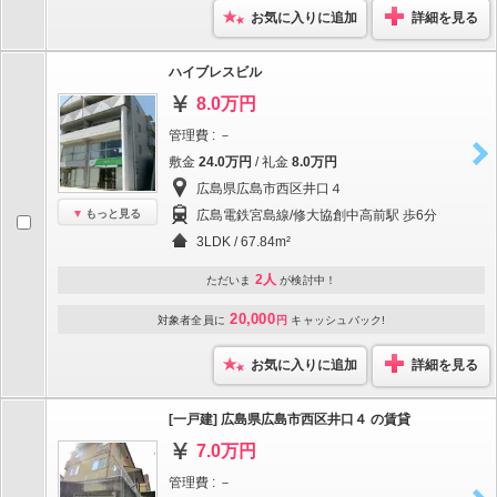
お気に入りに追加
詳細を見る
ハイブレスビル
8.0万円
管理費 : －
敷金
24.0万円
/ 礼金
8.0万円
広島県広島市西区井口４
もっと見る
広島電鉄宮島線/修大協創中高前駅 歩6分
3LDK / 67.84m²
2人
ただいま
が検討中！
20,000
対象者全員に
円
キャッシュバック!
お気に入りに追加
詳細を見る
[一戸建] 広島県広島市西区井口４ の賃貸
7.0万円
管理費 : －