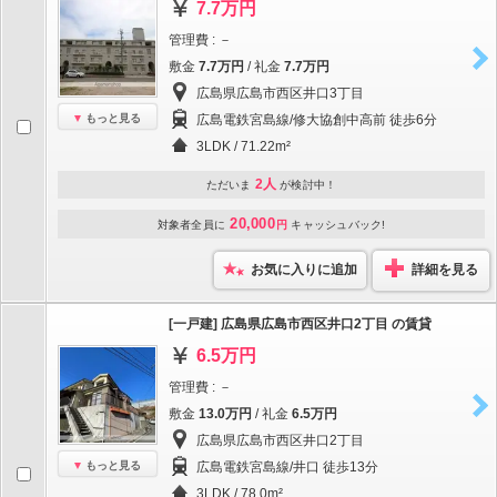
7.7万円
管理費 : －
敷金
7.7万円
/ 礼金
7.7万円
広島県広島市西区井口3丁目
もっと見る
広島電鉄宮島線/修大協創中高前 徒歩6分
3LDK / 71.22m²
2人
ただいま
が検討中！
20,000
対象者全員に
円
キャッシュバック!
お気に入りに追加
詳細を見る
[一戸建] 広島県広島市西区井口2丁目 の賃貸
6.5万円
管理費 : －
敷金
13.0万円
/ 礼金
6.5万円
広島県広島市西区井口2丁目
もっと見る
広島電鉄宮島線/井口 徒歩13分
3LDK / 78.0m²