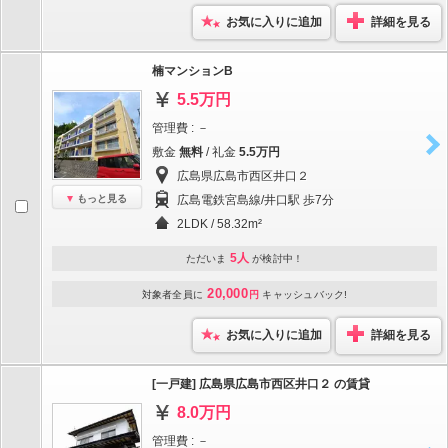
お気に入りに追加
詳細を見る
楠マンションB
5.5万円
管理費 : －
敷金
無料
/ 礼金
5.5万円
広島県広島市西区井口２
もっと見る
広島電鉄宮島線/井口駅 歩7分
2LDK / 58.32m²
5人
ただいま
が検討中！
20,000
対象者全員に
円
キャッシュバック!
お気に入りに追加
詳細を見る
[一戸建] 広島県広島市西区井口２ の賃貸
8.0万円
管理費 : －