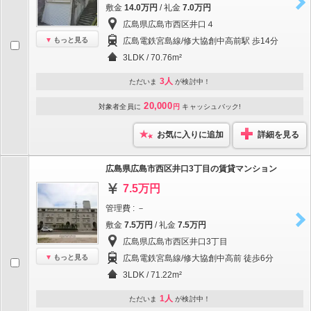
敷金
14.0万円
/ 礼金
7.0万円
広島県広島市西区井口４
もっと見る
広島電鉄宮島線/修大協創中高前駅 歩14分
3LDK / 70.76m²
3人
ただいま
が検討中！
20,000
対象者全員に
円
キャッシュバック!
お気に入りに追加
詳細を見る
広島県広島市西区井口3丁目の賃貸マンション
7.5万円
管理費 : －
敷金
7.5万円
/ 礼金
7.5万円
広島県広島市西区井口3丁目
もっと見る
広島電鉄宮島線/修大協創中高前 徒歩6分
3LDK / 71.22m²
1人
ただいま
が検討中！