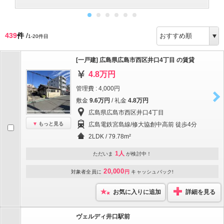
439
件
/
1-20件目
[一戸建] 広島県広島市西区井口4丁目 の賃貸
4.8万円
管理費 : 4,000円
敷金
9.6万円
/ 礼金
4.8万円
広島県広島市西区井口4丁目
もっと見る
広島電鉄宮島線/修大協創中高前 徒歩4分
2LDK / 79.78m²
1人
ただいま
が検討中！
20,000
対象者全員に
円
キャッシュバック!
お気に入りに追加
詳細を見る
ヴェルディ井口駅前