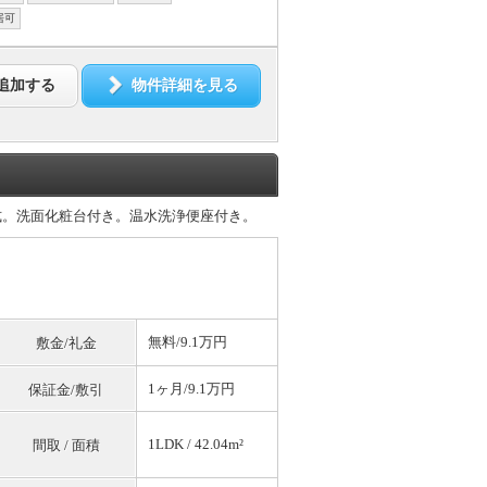
居可
追加する
物件詳細を見る
式。洗面化粧台付き。温水洗浄便座付き。
無料
/9.1万円
敷金/礼金
1ヶ月/9.1万円
保証金/敷引
1LDK / 42.04m²
間取 / 面積