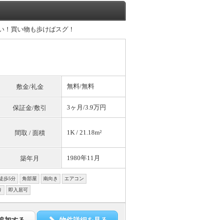
近い！買い物も歩けばスグ！
無料
/
無料
敷金/礼金
3ヶ月/3.9万円
保証金/敷引
1K / 21.18m²
間取 / 面積
1980年11月
築年月
徒歩5分
角部屋
南向き
エアコン
り
即入居可