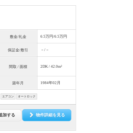
6.5万円/6.5万円
敷金/礼金
－/－
保証金/敷引
2DK / 42.0m²
間取 / 面積
1984年02月
築年月
エアコン
オートロック
追加する
物件詳細を見る