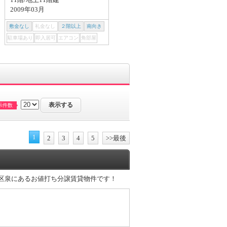
1K/31.48m²
2009年03月
3階/地上13階建
2017年03月
敷金なし
礼金なし
２階以上
南向き
敷金なし
礼金なし
２階以上
南向き
駐車場あり
即入居可
エアコン
角部屋
駐車場あり
即入居可
エアコン
角部屋
示件数
1
2
3
4
5
>>最後
東区泉にあるお値打ち分譲賃貸物件です！