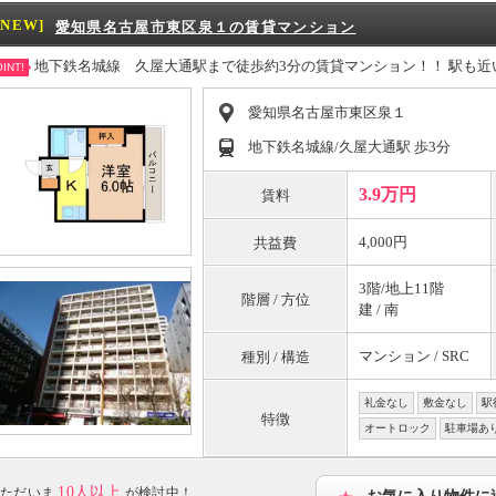
[NEW]
愛知県名古屋市東区泉１の賃貸マンション
地下鉄名城線 久屋大通駅まで徒歩約3分の賃貸マンション！！ 駅も
INT!
愛知県名古屋市東区泉１
地下鉄名城線/久屋大通駅 歩3分
3.9万円
賃料
4,000円
共益費
3階/地上11階
階層 / 方位
建 / 南
マンション / SRC
種別 / 構造
礼金なし
敷金なし
駅
特徴
オートロック
駐車場あ
10人以上
ただいま
が検討中！