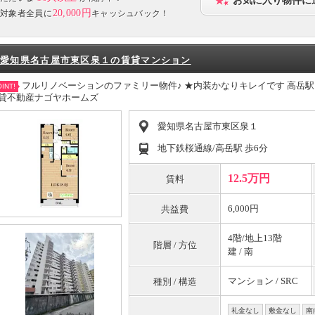
お気に入り物件に
20,000円
対象者全員に
キャッシュバック！
愛知県名古屋市東区泉１の賃貸マンション
フルリノベーションのファミリー物件♪ ★内装かなりキレイです 高岳駅
INT!
貸不動産ナゴヤホームズ
愛知県名古屋市東区泉１
地下鉄桜通線/高岳駅 歩6分
12.5万円
賃料
6,000円
共益費
4階/地上13階
階層 / 方位
建 / 南
マンション / SRC
種別 / 構造
礼金なし
敷金なし
南