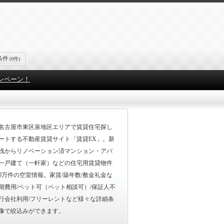
条件
(0件)
ンペーン！
名古屋市東区泉地区エリアで賃貸住宅探し
ートする不動産賃貸サイト「賃貸EX」。新
浅からリノベーション済マンション・アパ
一戸建て（一軒家）などの住宅用賃貸物件
00万件の空室情報。家賃/築年数/敷金礼金な
期費用/ペット可（ペット相談可）/保証人不
行会社利用/フリーレントなど様々な詳細条
像で絞込みができます。