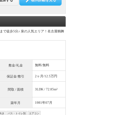
追加する
物件詳細を見る
まで徒歩5分♪ 泉の人気エリア！名古屋鶴舞
無料
/
無料
敷金/礼金
2ヶ月/12.5万円
保証金/敷引
3LDK / 72.85m²
間取 / 面積
1981年07月
築年月
向き
バス・トイレ別
エアコン