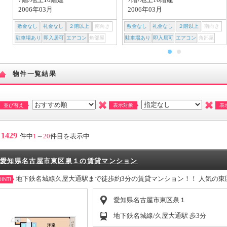
2006年03月
2006年03月
敷金なし
礼金なし
２階以上
南向き
敷金なし
礼金なし
２階以上
南向き
駐車場あり
即入居可
エアコン
角部屋
駐車場あり
即入居可
エアコン
角部屋
物件一覧結果
並び替え
表示対象
表
1429
件中
1
～
20
件目を表示中
愛知県名古屋市東区泉１の賃貸マンション
地下鉄名城線久屋大通駅まで徒歩約3分の賃貸マンション！！ 人気の
INT!
愛知県名古屋市東区泉１
地下鉄名城線/久屋大通駅 歩3分