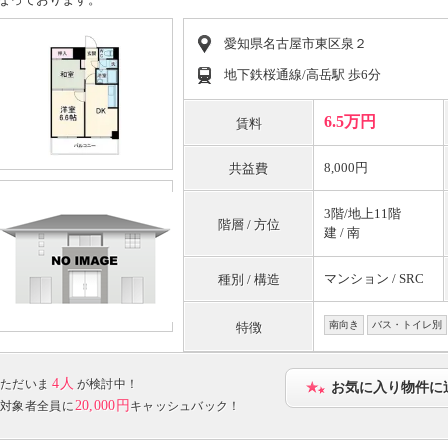
愛知県名古屋市東区泉２
地下鉄桜通線/高岳駅 歩6分
6.5万円
賃料
8,000円
共益費
3階/地上11階
階層 / 方位
建 / 南
マンション / SRC
種別 / 構造
南向き
バス・トイレ別
特徴
4人
ただいま
が検討中！
お気に入り物件に
20,000円
対象者全員に
キャッシュバック！