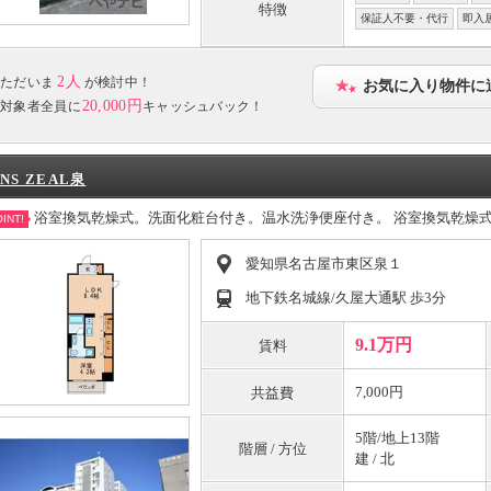
特徴
保証人不要・代行
即入
2人
ただいま
が検討中！
お気に入り物件に
20,000円
対象者全員に
キャッシュバック！
NS ZEAL泉
浴室換気乾燥式。洗面化粧台付き。温水洗浄便座付き。 浴室換気乾燥
INT!
愛知県名古屋市東区泉１
地下鉄名城線/久屋大通駅 歩3分
9.1万円
賃料
7,000円
共益費
5階/地上13階
階層 / 方位
建 / 北