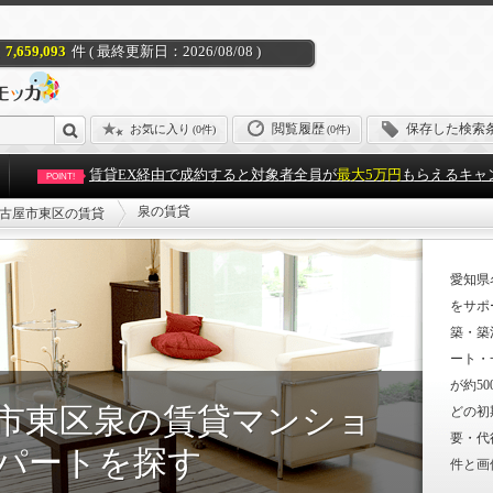
7,659,093
件 ( 最終更新日：2026/08/08 )
閲覧履歴
保存した検索
お気に入り
(
0件
)
(0件)
賃貸EX経由で成約すると対象者全員が
最大5万円
もらえるキャ
POINT!
泉の賃貸
古屋市東区の賃貸
愛知県
をサポ
築・築
ート・
が約5
市東区泉の賃貸マンショ
どの初
要・代
パートを探す
件と画