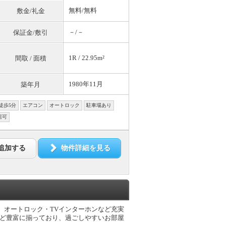
無料
/
無料
敷金/礼金
－/－
保証金/敷引
1R / 22.95m²
間取 / 面積
1980年11月
築年月
徒歩5分
エアコン
オートロック
駐車場あり
居可
追加する
物件詳細を見る
面は、オートロック・TVインターホンなど充実
など豊富に揃っており、過ごしやすいお部屋