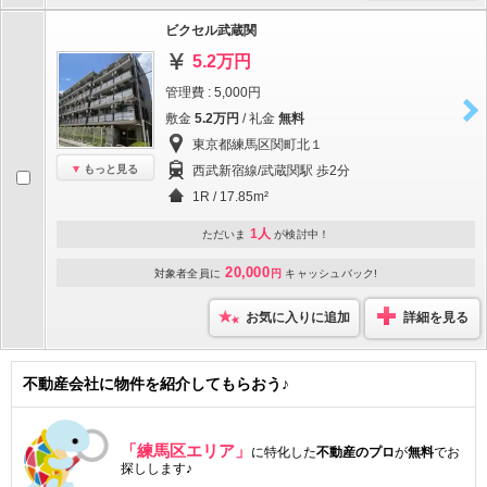
ビクセル武蔵関
5.2万円
管理費 : 5,000円
敷金
5.2万円
/ 礼金
無料
東京都練馬区関町北１
もっと見る
西武新宿線/武蔵関駅 歩2分
1R / 17.85m²
1人
ただいま
が検討中！
20,000
対象者全員に
円
キャッシュバック!
お気に入りに追加
詳細を見る
不動産会社に物件を紹介してもらおう♪
「練馬区エリア」
に特化した
不動産のプロ
が
無料
でお
探しします♪