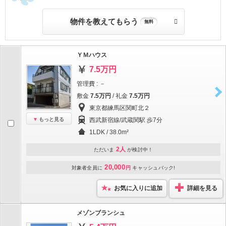
物件を教えてもらう
無料
ＹＭハウス
7.5万円
管理費 : －
敷金
7.5万円
/ 礼金
7.5万円
東京都練馬区関町北２
もっと見る
西武新宿線/武蔵関駅 歩7分
1LDK / 38.0m²
2人
ただいま
が検討中！
20,000
対象者全員に
円
キャッシュバック!
お気に入りに追加
詳細を見る
メゾンブランシュ