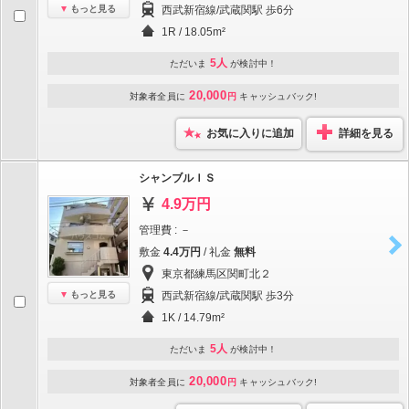
もっと見る
西武新宿線/武蔵関駅 歩6分
1R / 18.05m²
5人
ただいま
が検討中！
20,000
対象者全員に
円
キャッシュバック!
お気に入りに追加
詳細を見る
シャンブルＩＳ
4.9万円
管理費 : －
敷金
4.4万円
/ 礼金
無料
東京都練馬区関町北２
もっと見る
西武新宿線/武蔵関駅 歩3分
1K / 14.79m²
5人
ただいま
が検討中！
20,000
対象者全員に
円
キャッシュバック!