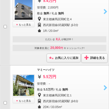
5.4万円
管理費 : 2,000円
敷金
無料
/ 礼金
無料
東京都練馬区関町北４
もっと見る
西武新宿線/武蔵関駅 歩3分
1R / 20.0m²
8人
ただいま
が検討中！
20,000
対象者全員に
円
キャッシュバック!
お気に入りに追加
詳細を見る
マミーハイツ
5.5万円
管理費 : －
敷金
5.5万円
/ 礼金
無料
東京都練馬区関町北１
もっと見る
西武新宿線/武蔵関駅 歩6分
2DK / 33.05m²