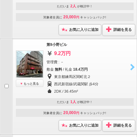
2人
ただいま
が検討中！
20,000
対象者全員に
円
キャッシュバック!
お気に入りに追加
詳細を見る
第9小野ビル
9.2万円
管理費 : －
敷金
無料
/ 礼金
18.4万円
東京都練馬区関町北２
もっと見る
西武新宿線/武蔵関駅 歩4分
2DK / 36.45m²
1人
ただいま
が検討中！
20,000
対象者全員に
円
キャッシュバック!
お気に入りに追加
詳細を見る