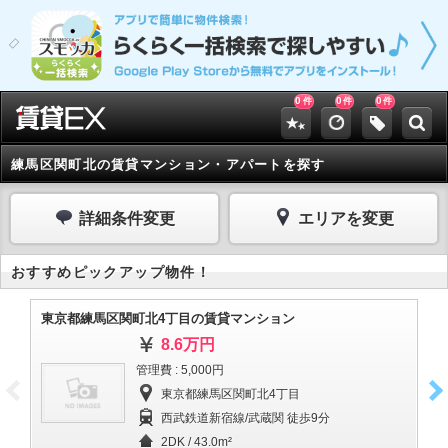
0
0
0
件
件
件
練馬区関町北の賃貸マンション・アパートを探す
詳細条件変更
エリアを変更
おすすめピックアップ物件！
東京都練馬区関町北4丁目の賃貸マンション
東
8.6万円
管理費 : 5,000円
東京都練馬区関町北4丁目
西武鉄道新宿線/武蔵関 徒歩9分
2DK / 43.0m²