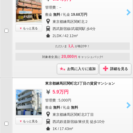
管理費 : －
敷金
無料
/ 礼金
19.68万円
東京都練馬区関町北２
もっと見る
西武新宿線/武蔵関駅 歩4分
2LDK / 42.12m²
1人
ただいま
が検討中！
20,000
対象者全員に
円
キャッシュバック!
お気に入りに追加
詳細を見る
東京都練馬区関町北3丁目の賃貸マンション
5.9万円
管理費 : 5,000円
敷金
無料
/ 礼金
無料
東京都練馬区関町北3丁目
もっと見る
西武鉄道新宿線/東伏見 徒歩10分
1K / 17.43m²