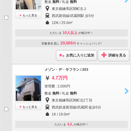
敷金
無料
/ 礼金
無料
東京都練馬区関町北２
もっと見る
西武新宿線/武蔵関駅 歩5分
1DK / 25.0m²
10人以上
ただいま
が検討中！
20,000
対象者全員に
円
キャッシュバック!
お気に入りに追加
詳細を見る
メゾン・デ・サフラン / 203
4.7万円
管理費 : 2,000円
敷金
無料
/ 礼金
無料
東京都練馬区関町北2丁目
もっと見る
西武鉄道新宿線/武蔵関 徒歩5分
1K / 19.0m²
4人
ただいま
が検討中！