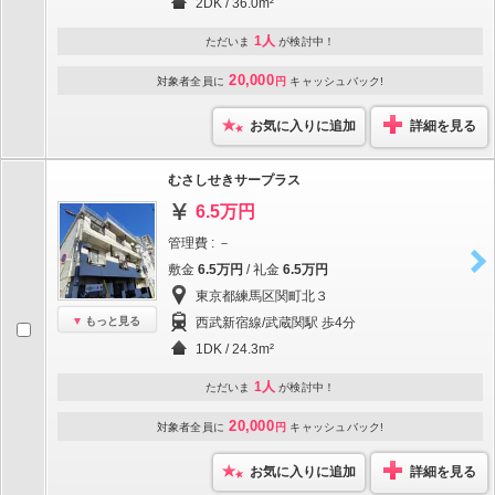
2DK / 36.0m²
1人
ただいま
が検討中！
20,000
対象者全員に
円
キャッシュバック!
お気に入りに追加
詳細を見る
むさしせきサープラス
6.5万円
管理費 : －
敷金
6.5万円
/ 礼金
6.5万円
東京都練馬区関町北３
もっと見る
西武新宿線/武蔵関駅 歩4分
1DK / 24.3m²
1人
ただいま
が検討中！
20,000
対象者全員に
円
キャッシュバック!
お気に入りに追加
詳細を見る