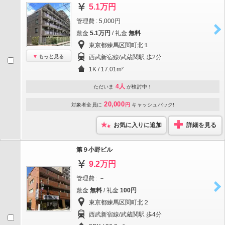
5.1万円
管理費 : 5,000円
敷金
5.1万円
/ 礼金
無料
東京都練馬区関町北１
もっと見る
西武新宿線/武蔵関駅 歩2分
1K / 17.01m²
4人
ただいま
が検討中！
20,000
対象者全員に
円
キャッシュバック!
お気に入りに追加
詳細を見る
第９小野ビル
9.2万円
管理費 : －
敷金
無料
/ 礼金
100円
東京都練馬区関町北２
西武新宿線/武蔵関駅 歩4分