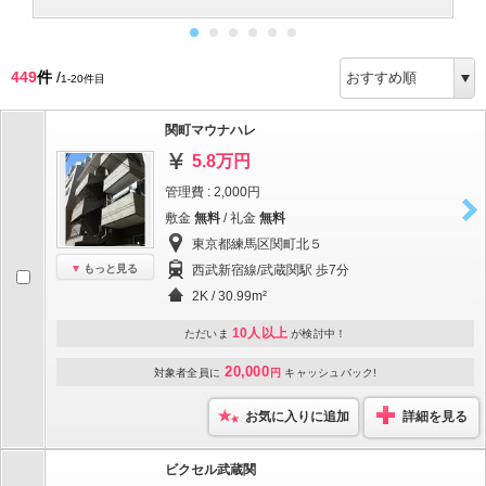
449
件
/
1-20件目
関町マウナハレ
5.8万円
管理費 : 2,000円
敷金
無料
/ 礼金
無料
東京都練馬区関町北５
もっと見る
西武新宿線/武蔵関駅 歩7分
2K / 30.99m²
10人以上
ただいま
が検討中！
20,000
対象者全員に
円
キャッシュバック!
お気に入りに追加
詳細を見る
ビクセル武蔵関