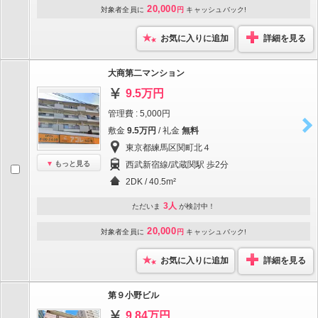
20,000
対象者全員に
円
キャッシュバック!
お気に入りに追加
詳細を見る
大商第二マンション
9.5万円
管理費 : 5,000円
敷金
9.5万円
/ 礼金
無料
東京都練馬区関町北４
もっと見る
西武新宿線/武蔵関駅 歩2分
2DK / 40.5m²
3人
ただいま
が検討中！
20,000
対象者全員に
円
キャッシュバック!
お気に入りに追加
詳細を見る
第９小野ビル
9.84万円