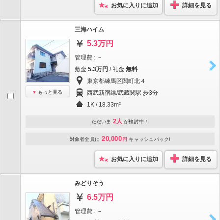
お気に入りに追加
詳細を見る
三海ハイム
5.3万円
管理費 : －
敷金
5.3万円
/ 礼金
無料
東京都練馬区関町北４
もっと見る
西武新宿線/武蔵関駅 歩3分
1K / 18.33m²
2人
ただいま
が検討中！
20,000
対象者全員に
円
キャッシュバック!
お気に入りに追加
詳細を見る
みどりそう
6.5万円
管理費 : －