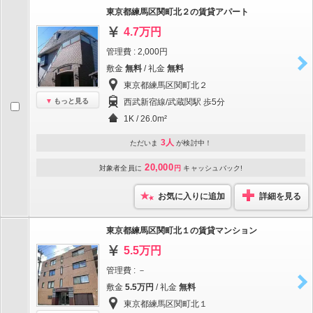
東京都練馬区関町北２の賃貸アパート
4.7万円
管理費 : 2,000円
敷金
無料
/ 礼金
無料
東京都練馬区関町北２
もっと見る
西武新宿線/武蔵関駅 歩5分
1K / 26.0m²
3人
ただいま
が検討中！
20,000
対象者全員に
円
キャッシュバック!
お気に入りに追加
詳細を見る
東京都練馬区関町北１の賃貸マンション
5.5万円
管理費 : －
敷金
5.5万円
/ 礼金
無料
東京都練馬区関町北１