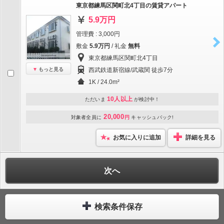
東京都練馬区関町北4丁目の賃貸アパート
5.9万円
管理費 : 3,000円
敷金
5.9万円
/ 礼金
無料
東京都練馬区関町北4丁目
もっと見る
西武鉄道新宿線/武蔵関 徒歩7分
1K / 24.0m²
10人以上
ただいま
が検討中！
20,000
対象者全員に
円
キャッシュバック!
お気に入りに追加
詳細を見る
次へ
検索条件保存