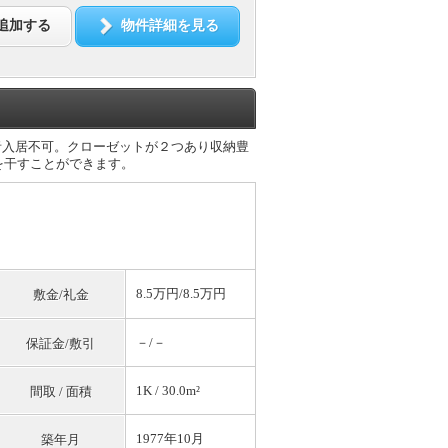
追加する
物件詳細を見る
者入居不可。クローゼットが２つあり収納豊
を干すことができます。
8.5万円/8.5万円
敷金/礼金
－/－
保証金/敷引
1K / 30.0m²
間取 / 面積
1977年10月
築年月