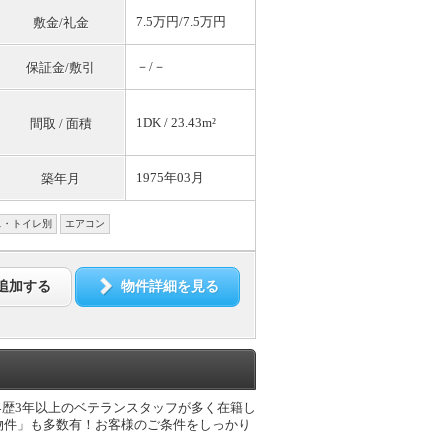
7.5万円/7.5万円
敷金/礼金
－/－
保証金/敷引
1DK / 23.43m²
間取 / 面積
1975年03月
築年月
ス・トイレ別
エアコン
追加する
物件詳細を見る
界歴3年以上のベテランスタッフが多く在籍し
物件」も多数有！お客様のご条件をしっかり