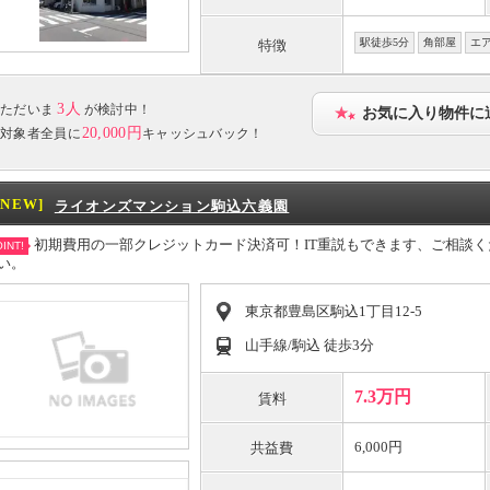
駅徒歩5分
角部屋
エ
特徴
3人
ただいま
が検討中！
お気に入り物件に
20,000円
対象者全員に
キャッシュバック！
[NEW]
ライオンズマンション駒込六義園
初期費用の一部クレジットカード決済可！IT重説もできます、ご相談
INT!
い。
東京都豊島区駒込1丁目12-5
山手線/駒込 徒歩3分
7.3万円
賃料
6,000円
共益費