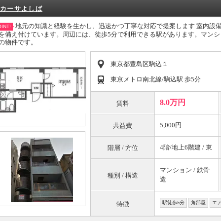
カーサよしば
地元の知識と経験を生かし、迅速かつ丁寧な対応で提案します 室内設
INT!
を備え付けています。周辺には、徒歩5分で利用できる駅があります。マン
の物件です。
東京都豊島区駒込１
東京メトロ南北線/駒込駅 歩5分
8.0万円
賃料
5,000円
共益費
4階/地上6階建 / 東
階層 / 方位
マンション / 鉄骨
種別 / 構造
造
駅徒歩5分
角部屋
エ
特徴