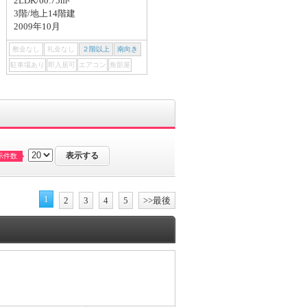
2LDK/60.75m²
1LDK/31.58m²
3階/地上14階建
8階/地上14階建
2009年10月
2025年01月
敷金なし
礼金なし
２階以上
南向き
敷金なし
礼金なし
２階以上
南向き
駐車場あり
即入居可
エアコン
角部屋
駐車場あり
即入居可
エアコン
角部屋
示件数
1
2
3
4
5
>>最後