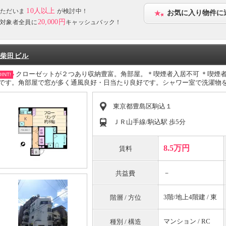
10人以上
ただいま
が検討中！
お気に入り物件に
20,000円
対象者全員に
キャッシュバック！
柴田ビル
クローゼットが２つあり収納豊富。角部屋。＊喫煙者入居不可 ＊喫煙
INT!
です。角部屋で窓が多く通風良好・日当たり良好です。シャワー室で洗濯物
東京都豊島区駒込１
ＪＲ山手線/駒込駅 歩5分
8.5万円
賃料
－
共益費
3階/地上4階建 / 東
階層 / 方位
マンション / RC
種別 / 構造