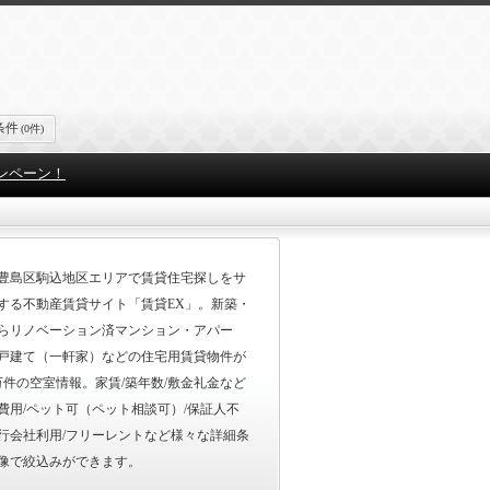
条件
(0件)
ンペーン！
豊島区駒込地区エリアで賃貸住宅探しをサ
する不動産賃貸サイト「賃貸EX」。新築・
らリノベーション済マンション・アパー
戸建て（一軒家）などの住宅用賃貸物件が
0万件の空室情報。家賃/築年数/敷金礼金など
費用/ペット可（ペット相談可）/保証人不
行会社利用/フリーレントなど様々な詳細条
像で絞込みができます。