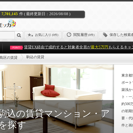
7,701,145
件 ( 最終更新日：2026/08/08 )
閲覧履歴
保存した検索
お気に入り
(
0件
)
(0件)
賃貸EX経由で成約すると対象者全員が
最大5万円
もらえるキャ
POINT!
駒込の賃貸
島区の賃貸
東京都
ポート
築浅か
ト・一
約50
駒込の賃貸マンション・ア
の初期
要・代
を探す
件と画