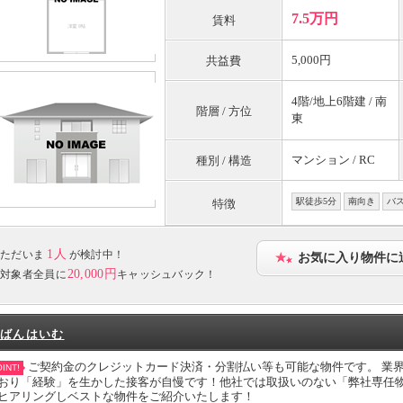
7.5万円
賃料
5,000円
共益費
4階/地上6階建 / 南
階層 / 方位
東
マンション / RC
種別 / 構造
駅徒歩5分
南向き
バ
特徴
1人
ただいま
が検討中！
お気に入り物件に
20,000円
対象者全員に
キャッシュバック！
ばんはいむ
ご契約金のクレジットカード決済・分割払い等も可能な物件です。 業
INT!
おり「経験」を生かした接客が自慢です！他社では取扱いのない「弊社専任
ヒアリングしベストな物件をご紹介いたします！