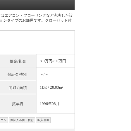
備はエアコン・フローリングなど充実した設
ションタイプのお部屋です。クローゼット付
8.0万円/8.0万円
敷金/礼金
－/－
保証金/敷引
1DK / 28.83m²
間取 / 面積
1996年08月
築年月
アコン
保証人不要・代行
即入居可