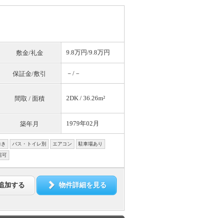
9.8万円/9.8万円
敷金/礼金
－/－
保証金/敷引
2DK / 36.26m²
間取 / 面積
1979年02月
築年月
向き
バス・トイレ別
エアコン
駐車場あり
居可
追加する
物件詳細を見る