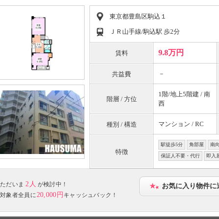
東京都豊島区駒込１
ＪＲ山手線/駒込駅 歩2分
9.8万円
賃料
－
共益費
1階/地上5階建 / 南
階層 / 方位
西
マンション / RC
種別 / 構造
駅徒歩5分
角部屋
南
特徴
保証人不要・代行
即入
2人
ただいま
が検討中！
お気に入り物件に
20,000円
対象者全員に
キャッシュバック！