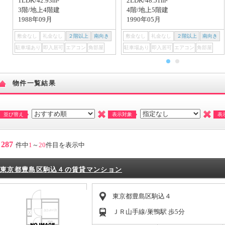
1LDK/42.93m²
2LDK/48.51m²
3階/地上4階建
4階/地上5階建
1988年09月
1990年05月
敷金なし
礼金なし
２階以上
南向き
敷金なし
礼金なし
２階以上
南向き
駐車場あり
即入居可
エアコン
角部屋
駐車場あり
即入居可
エアコン
角部屋
物件一覧結果
並び替え
表示対象
表
287
件中
1
～
20
件目を表示中
東京都豊島区駒込４の賃貸マンション
東京都豊島区駒込４
ＪＲ山手線/巣鴨駅 歩5分