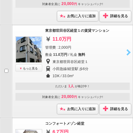
20,000
対象者全員に
円
キャッシュバック!
お気に入りに追加
詳細を見る
東京都世田谷区経堂１の賃貸マンション
11.0万円
管理費 : 2,000円
敷金
11.0万円
/ 礼金
無料
東京都世田谷区経堂１
もっと見る
小田急線/経堂駅 歩6分
1DK / 33.0m²
1人
ただいま
が検討中！
20,000
対象者全員に
円
キャッシュバック!
お気に入りに追加
詳細を見る
コンフォートメゾン経堂
6.7万円