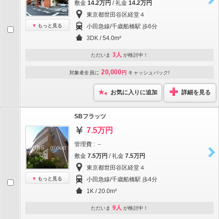
敷金
14.2万円
/ 礼金
14.2万円
東京都世田谷区経堂４
もっと見る
小田急線/千歳船橋駅 歩6分
3DK / 54.0m²
3人
ただいま
が検討中！
20,000
対象者全員に
円
キャッシュバック!
お気に入りに追加
詳細を見る
SBフラッツ
7.5万円
管理費 : －
敷金
7.5万円
/ 礼金
7.5万円
東京都世田谷区経堂４
もっと見る
小田急線/千歳船橋駅 歩4分
1K / 20.0m²
9人
ただいま
が検討中！