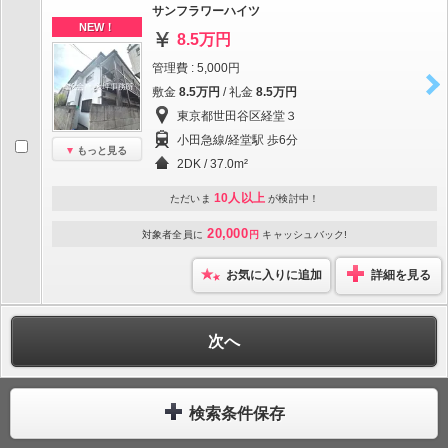
サンフラワーハイツ
NEW！
8.5万円
管理費 : 5,000円
敷金
8.5万円
/ 礼金
8.5万円
東京都世田谷区経堂３
小田急線/経堂駅 歩6分
もっと見る
2DK / 37.0m²
10人以上
ただいま
が検討中！
20,000
対象者全員に
円
キャッシュバック!
お気に入りに追加
詳細を見る
次へ
検索条件保存