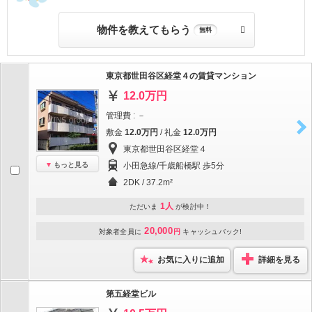
物件を教えてもらう
無料
東京都世田谷区経堂４の賃貸マンション
12.0万円
管理費 : －
敷金
12.0万円
/ 礼金
12.0万円
東京都世田谷区経堂４
もっと見る
小田急線/千歳船橋駅 歩5分
2DK / 37.2m²
1人
ただいま
が検討中！
20,000
対象者全員に
円
キャッシュバック!
お気に入りに追加
詳細を見る
第五経堂ビル