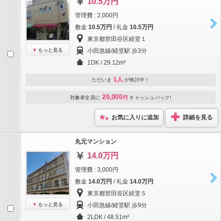
10.5万円
管理費 : 2,000円
敷金
10.5万円
/ 礼金
10.5万円
東京都世田谷区経堂１
もっと見る
小田急線/経堂駅 歩3分
1DK / 29.12m²
1人
ただいま
が検討中！
20,000
対象者全員に
円
キャッシュバック!
お気に入りに追加
詳細を見る
丸元マンション
14.0万円
管理費 : 3,000円
敷金
14.0万円
/ 礼金
14.0万円
東京都世田谷区経堂５
もっと見る
小田急線/経堂駅 歩9分
2LDK / 48.51m²