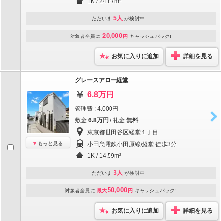
1K / 24.87m²
5人
ただいま
が検討中！
20,000
対象者全員に
円
キャッシュバック!
お気に入りに追加
詳細を見る
グレースアロー経堂
6.8万円
管理費 : 4,000円
敷金
6.8万円
/ 礼金
無料
東京都世田谷区経堂１丁目
もっと見る
小田急電鉄小田原線/経堂 徒歩3分
1K / 14.59m²
3人
ただいま
が検討中！
50,000
対象者全員に
最大
円
キャッシュバック!
お気に入りに追加
詳細を見る