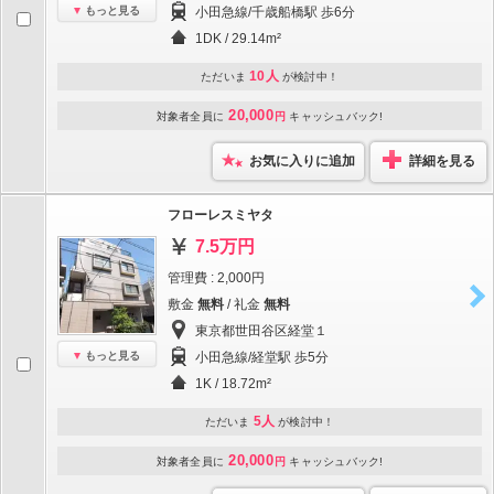
もっと見る
小田急線/千歳船橋駅 歩6分
1DK / 29.14m²
10人
ただいま
が検討中！
20,000
対象者全員に
円
キャッシュバック!
お気に入りに追加
詳細を見る
フローレスミヤタ
7.5万円
管理費 : 2,000円
敷金
無料
/ 礼金
無料
東京都世田谷区経堂１
もっと見る
小田急線/経堂駅 歩5分
1K / 18.72m²
5人
ただいま
が検討中！
20,000
対象者全員に
円
キャッシュバック!