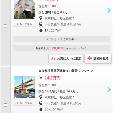
管理費 : 3,000円
敷金
無料
/ 礼金
6.7万円
東京都世田谷区経堂５
もっと見る
小田急線/千歳船橋駅 歩7分
1R / 20.7m²
7人
ただいま
が検討中！
20,000
対象者全員に
円
キャッシュバック!
お気に入りに追加
詳細を見る
東京都世田谷区経堂４の賃貸マンション
14.2万円
管理費 : 3,000円
敷金
14.2万円
/ 礼金
14.2万円
東京都世田谷区経堂４
もっと見る
小田急線/千歳船橋駅 歩6分
3DK / 54.0m²