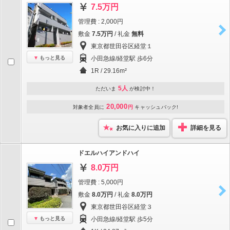
7.5万円
管理費 : 2,000円
敷金
7.5万円
/ 礼金
無料
東京都世田谷区経堂１
もっと見る
小田急線/経堂駅 歩6分
1R / 29.16m²
5人
ただいま
が検討中！
20,000
対象者全員に
円
キャッシュバック!
お気に入りに追加
詳細を見る
ドエルハイアンドハイ
8.0万円
管理費 : 5,000円
敷金
8.0万円
/ 礼金
8.0万円
東京都世田谷区経堂３
もっと見る
小田急線/経堂駅 歩5分