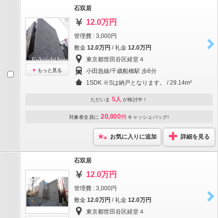
石双居
12.0万円
管理費 : 3,000円
敷金
12.0万円
/ 礼金
12.0万円
東京都世田谷区経堂４
もっと見る
小田急線/千歳船橋駅 歩6分
1SDK ※Sは納戸となります。 / 29.14m²
5人
ただいま
が検討中！
20,000
対象者全員に
円
キャッシュバック!
お気に入りに追加
詳細を見る
石双居
12.0万円
管理費 : 3,000円
敷金
12.0万円
/ 礼金
12.0万円
東京都世田谷区経堂４