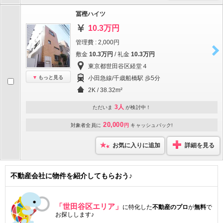
冨樫ハイツ
10.3万円
管理費 : 2,000円
敷金
10.3万円
/ 礼金
10.3万円
東京都世田谷区経堂４
もっと見る
小田急線/千歳船橋駅 歩5分
2K / 38.32m²
3人
ただいま
が検討中！
20,000
対象者全員に
円
キャッシュバック!
お気に入りに追加
詳細を見る
不動産会社に物件を紹介してもらおう♪
「世田谷区エリア」
に特化した
不動産のプロ
が
無料
で
お探しします♪