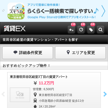
0
0
0
件
件
件
世田谷区経堂の賃貸マンション・アパートを探す
詳細条件変更
エリアを変更
おすすめピックアップ物件！
東京都世田谷区経堂3丁目の賃貸アパート
東
11.2万円
管理費 : 6,500円
東京都世田谷区経堂3丁目
小田急電鉄小田原線/経堂 徒歩11分
1K / 20.28m²