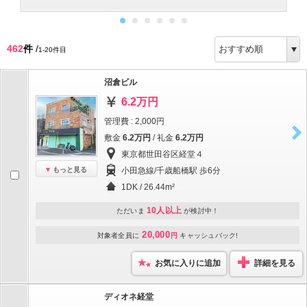
462
件
/
1-20件目
沼倉ビル
6.2万円
管理費 : 2,000円
敷金
6.2万円
/ 礼金
6.2万円
東京都世田谷区経堂４
もっと見る
小田急線/千歳船橋駅 歩6分
1DK / 26.44m²
10人以上
ただいま
が検討中！
20,000
対象者全員に
円
キャッシュバック!
お気に入りに追加
詳細を見る
ディオネ経堂