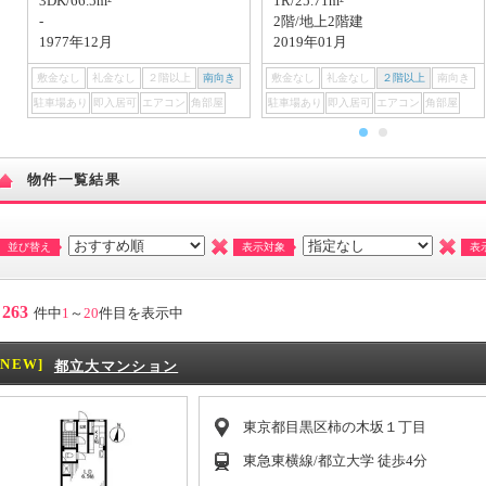
3DK/66.5m²
1R/25.71m²
-
2階/地上2階建
1977年12月
2019年01月
敷金なし
礼金なし
２階以上
南向き
敷金なし
礼金なし
２階以上
南向き
駐車場あり
即入居可
エアコン
角部屋
駐車場あり
即入居可
エアコン
角部屋
物件一覧結果
並び替え
表示対象
表
263
件中
1
～
20
件目を表示中
[NEW]
都立大マンション
東京都目黒区柿の木坂１丁目
東急東横線/都立大学 徒歩4分