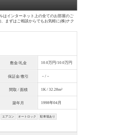
セルはインターネット上の全てのお部屋のご
、まずはご相談からでもお気軽に(株)ナク
10.0万円/10.0万円
敷金/礼金
－/－
保証金/敷引
1K / 32.28m²
間取 / 面積
1998年04月
築年月
エアコン
オートロック
駐車場あり