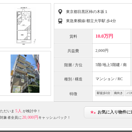
東京都目黒区柿の木坂１
東急東横線/都立大学駅 歩4分
10.0万円
賃料
2,000円
共益費
5階/地上5階建 / 南
階層 / 方位
マンション / RC
種別 / 構造
駅徒歩5分
南向き
バ
特徴
5人
ただいま
が検討中！
お気に入り物件に
20,000円
対象者全員に
キャッシュバック！