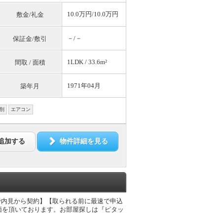
10.0万円/10.0万円
敷金/礼金
－/－
保証金/敷引
1LDK / 33.6m²
間取 / 面積
1971年04月
築年月
別
エアコン
追加する
物件詳細を見る
で内見から契約】【取られる前に最速で申込
価を頂いております。お部屋探しは『ピタッ