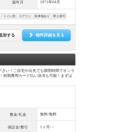
1971年04月
築年月
ス・トイレ別
エアコン
駐車場あり
即入居可
追加する
物件詳細を見る
談下さい！ご自宅や出先でも隙間時間でオンラ
能！初期費用カード払い決済も可能！まずは
無料
/
無料
敷金/礼金
1ヶ月/－
保証金/敷引