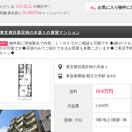
10人以上
ただいま
が検討中！
お気に入り物件に
20,000円
対象者全員に
キャッシュバック！
東京都目黒区柿の木坂１の賃貸マンション
物件前に現地集合で内見・ＬＩＮＥでのご相談も可能です ◆(株)ナク
INT!
介が可能です◆店頭のみでご紹介できるお部屋も多数ございます◆ご来店予約
ルへ→◆
東京都目黒区柿の木坂１
東急東横線/都立大学駅 歩4分
10.0万円
賃料
5,000円
共益費
5階/地上5階建 / 南
階層 / 方位