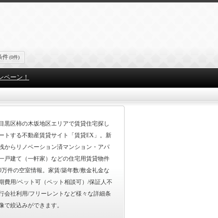
条件
(0件)
ンペーン！
目黒区柿の木坂地区エリアで賃貸住宅探し
ートする不動産賃貸サイト「賃貸EX」。新
浅からリノベーション済マンション・アパ
一戸建て（一軒家）などの住宅用賃貸物件
00万件の空室情報。家賃/築年数/敷金礼金な
期費用/ペット可（ペット相談可）/保証人不
行会社利用/フリーレントなど様々な詳細条
像で絞込みができます。