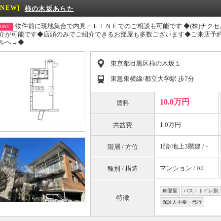
[NEW]
柿の木坂あらた
物件前に現地集合で内見・ＬＩＮＥでのご相談も可能です ◆(株)ナク
INT!
介が可能です◆店頭のみでご紹介できるお部屋も多数ございます◆ご来店予約
ルへ→◆
東京都目黒区柿の木坂１
東急東横線/都立大学駅 歩7分
10.0万円
賃料
1.0万円
共益費
1階/地上3階建 / -
階層 / 方位
マンション / RC
種別 / 構造
角部屋
バス・トイレ別
特徴
保証人不要・代行