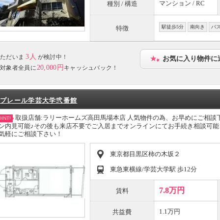
マンション / RC
種別 / 構造
駅徒歩5分
南向き
バ
特徴
3人
ただいま
が検討中！
お気に入り物件に
20,000円
対象者全員に
キャッシュバック！
プレール学芸大学弐番館
取扱店舗:ラリーホームズ高田馬場本店 人気物件の為、お早めにご相
INT!
ン内見可能♪その後も来店不要でご入居までオンラインにてお手続き相談可
気軽にご相談下さい！
東京都目黒区柿の木坂２
東急東横線/学芸大学駅 歩12分
7.8万円
賃料
1.1万円
共益費