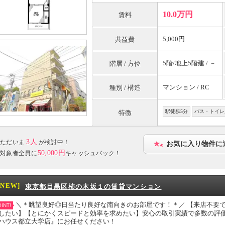
10.0万円
賃料
5,000円
共益費
5階/地上5階建 / －
階層 / 方位
マンション / RC
種別 / 構造
駅徒歩5分
バス・トイレ
特徴
3人
ただいま
が検討中！
お気に入り物件に
50,000円
対象者全員に
キャッシュバック！
[NEW]
東京都目黒区柿の木坂１の賃貸マンション
＼＊眺望良好◎日当たり良好な南向きのお部屋です！＊／ 【来店不要
INT!
したい】【とにかくスピードと効率を求めたい】安心の取引実績で多数の評
ハウス都立大学店』にお任せください！