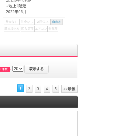
2LDK/44.69m²
1LDK/45.88m²
-/地上2階建
4階/地上4階建
2022年06月
1987年04月
敷金なし
礼金なし
２階以上
南向き
敷金なし
礼金なし
２階以上
南向き
駐車場あり
即入居可
エアコン
角部屋
駐車場あり
即入居可
エアコン
角部屋
示件数
1
2
3
4
5
>>最後