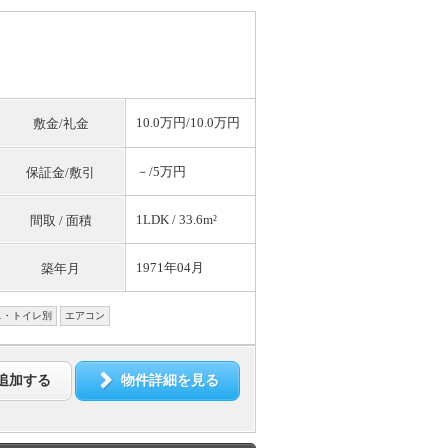
10.0万円/10.0万円
敷金/礼金
－/5万円
保証金/敷引
1LDK / 33.6m²
間取 / 面積
1971年04月
築年月
ス・トイレ別
エアコン
追加する
物件詳細を見る