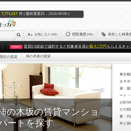
7,775,527
件 ( 最終更新日：2026/08/08 )
閲覧履歴
保存した検索
お気に入り
(
0件
)
(0件)
賃貸EX経由で成約すると対象者全員が
最大5万円
もらえるキャ
POINT!
柿の木坂の賃貸
黒区の賃貸
東京都
をサポ
築・築
ート・
が約5
柿の木坂の賃貸マンショ
どの初
要・代
パートを探す
件と画