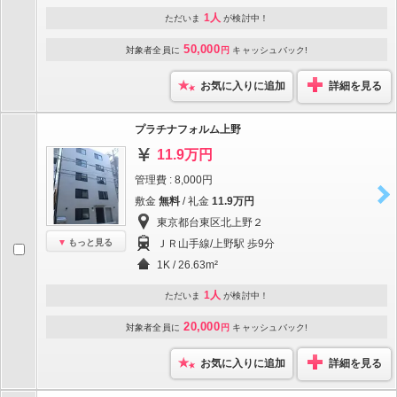
1人
ただいま
が検討中！
50,000
対象者全員に
円
キャッシュバック!
お気に入りに追加
詳細を見る
プラチナフォルム上野
11.9万円
管理費 : 8,000円
敷金
無料
/ 礼金
11.9万円
東京都台東区北上野２
もっと見る
ＪＲ山手線/上野駅 歩9分
1K / 26.63m²
1人
ただいま
が検討中！
20,000
対象者全員に
円
キャッシュバック!
お気に入りに追加
詳細を見る