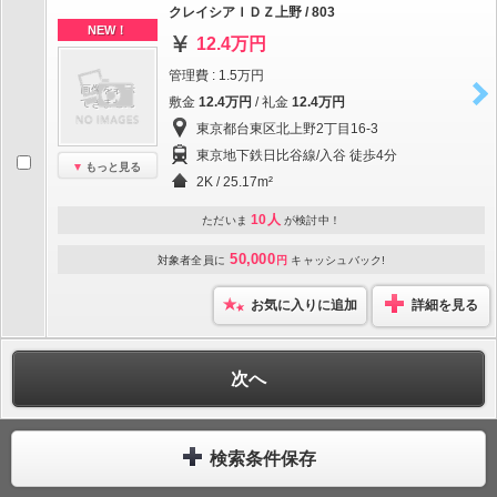
クレイシアＩＤＺ上野 / 803
NEW！
12.4万円
管理費 : 1.5万円
敷金
12.4万円
/ 礼金
12.4万円
東京都台東区北上野2丁目16-3
東京地下鉄日比谷線/入谷 徒歩4分
もっと見る
2K / 25.17m²
10人
ただいま
が検討中！
50,000
対象者全員に
円
キャッシュバック!
お気に入りに追加
詳細を見る
次へ
検索条件保存