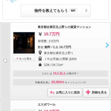
物件を教えてもらう
無料
東京都台東区北上野１の賃貸マンション
10.7万円
管理費 : 2.0万円
敷金
無料
/ 礼金
10.7万円
東京都台東区北上野１
もっと見る
ＪＲ山手線/上野駅 歩8分
1DK / 34.71m²
10人以上
ただいま
が検討中！
20,000
対象者全員に
円
キャッシュバック!
お気に入りに追加
詳細を見る
エスポワール