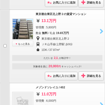
お気に入りに追加
詳細を見る
東京都台東区北上野２の賃貸マンション
13.1万円
管理費 : 5,800円
敷金
無料
/ 礼金
19.65万円
東京都台東区北上野２
もっと見る
ＪＲ山手線/上野駅 歩9分
1DK / 37.87m²
2人
ただいま
が検討中！
20,000
対象者全員に
円
キャッシュバック!
お気に入りに追加
詳細を見る
メゾンドソレイユ / 402
11.0万円
管理費 : 6,000円