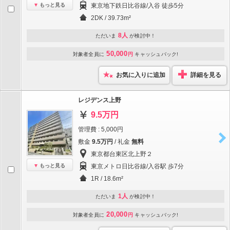
もっと見る
東京地下鉄日比谷線/入谷 徒歩5分
2DK / 39.73m²
8人
ただいま
が検討中！
50,000
対象者全員に
円
キャッシュバック!
お気に入りに追加
詳細を見る
レジデンス上野
9.5万円
管理費 : 5,000円
敷金
9.5万円
/ 礼金
無料
東京都台東区北上野２
もっと見る
東京メトロ日比谷線/入谷駅 歩7分
1R / 18.6m²
1人
ただいま
が検討中！
20,000
対象者全員に
円
キャッシュバック!