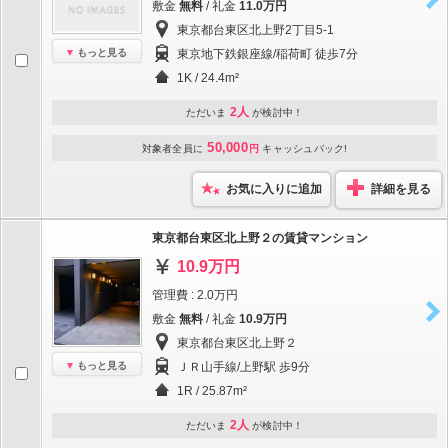
敷金
無料
/ 礼金
11.0万円
東京都台東区北上野2丁目5-1
もっと見る
東京地下鉄銀座線/稲荷町 徒歩7分
1K / 24.4m²
2人
ただいま
が検討中！
50,000
対象者全員に
円
キャッシュバック!
お気に入りに追加
詳細を見る
東京都台東区北上野２の賃貸マンション
10.9万円
管理費 : 2.0万円
敷金
無料
/ 礼金
10.9万円
東京都台東区北上野２
もっと見る
ＪＲ山手線/上野駅 歩9分
1R / 25.87m²
2人
ただいま
が検討中！