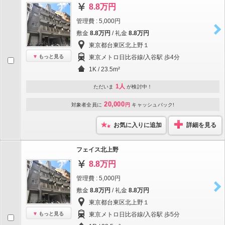
8.8万円
管理費 : 5,000円
敷金
8.8万円
/ 礼金
8.8万円
東京都台東区北上野１
もっと見る
東京メトロ日比谷線/入谷駅 歩4分
1K / 23.5m²
1人
ただいま
が検討中！
20,000
対象者全員に
円
キャッシュバック!
お気に入りに追加
詳細を見る
フェイス北上野
8.8万円
管理費 : 5,000円
敷金
8.8万円
/ 礼金
8.8万円
東京都台東区北上野１
もっと見る
東京メトロ日比谷線/入谷駅 歩5分