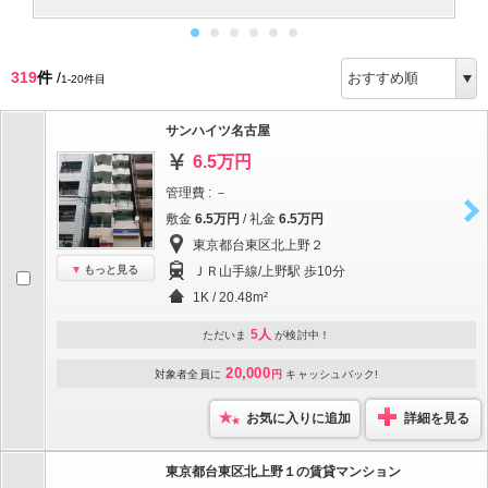
319
件
/
1-20件目
サンハイツ名古屋
6.5万円
管理費 : －
敷金
6.5万円
/ 礼金
6.5万円
東京都台東区北上野２
もっと見る
ＪＲ山手線/上野駅 歩10分
1K / 20.48m²
5人
ただいま
が検討中！
20,000
対象者全員に
円
キャッシュバック!
お気に入りに追加
詳細を見る
東京都台東区北上野１の賃貸マンション