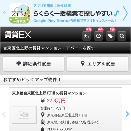
0
0
0
件
件
件
台東区北上野の賃貸マンション・アパートを探す
詳細条件変更
エリアを変更
おすすめピックアップ物件！
東京都台東区北上野1丁目の賃貸マンション
東
27.3万円
管理費 : 1.2万円
東京都台東区北上野1丁目
東京地下鉄日比谷線/入谷 徒歩4分
2LDK / 55.83m²