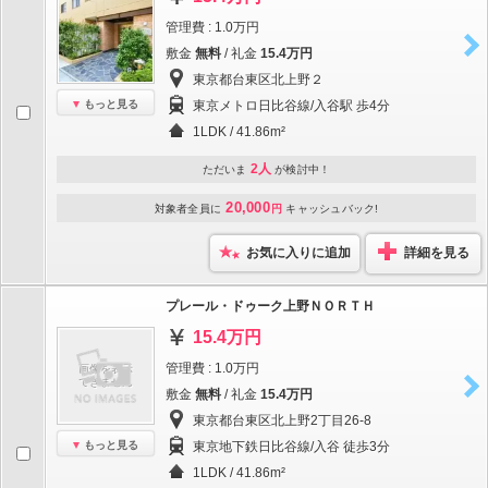
管理費 : 1.0万円
敷金
無料
/ 礼金
15.4万円
東京都台東区北上野２
もっと見る
東京メトロ日比谷線/入谷駅 歩4分
1LDK / 41.86m²
2人
ただいま
が検討中！
20,000
対象者全員に
円
キャッシュバック!
お気に入りに追加
詳細を見る
プレール・ドゥーク上野ＮＯＲＴＨ
15.4万円
管理費 : 1.0万円
敷金
無料
/ 礼金
15.4万円
東京都台東区北上野2丁目26-8
もっと見る
東京地下鉄日比谷線/入谷 徒歩3分
1LDK / 41.86m²