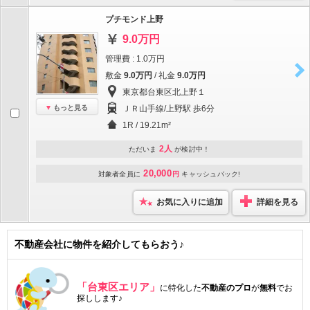
プチモンド上野
9.0万円
管理費 : 1.0万円
敷金
9.0万円
/ 礼金
9.0万円
東京都台東区北上野１
もっと見る
ＪＲ山手線/上野駅 歩6分
1R / 19.21m²
2人
ただいま
が検討中！
20,000
対象者全員に
円
キャッシュバック!
お気に入りに追加
詳細を見る
不動産会社に物件を紹介してもらおう♪
「台東区エリア」
に特化した
不動産のプロ
が
無料
でお
探しします♪