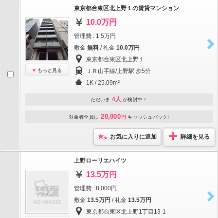
東京都台東区北上野１の賃貸マンション
10.0万円
管理費 : 1.5万円
敷金
無料
/ 礼金
10.0万円
東京都台東区北上野１
もっと見る
ＪＲ山手線/上野駅 歩5分
1K / 25.09m²
4人
ただいま
が検討中！
20,000
対象者全員に
円
キャッシュバック!
お気に入りに追加
詳細を見る
上野ローリエハイツ
13.5万円
管理費 : 8,000円
敷金
13.5万円
/ 礼金
13.5万円
東京都台東区北上野1丁目13-1