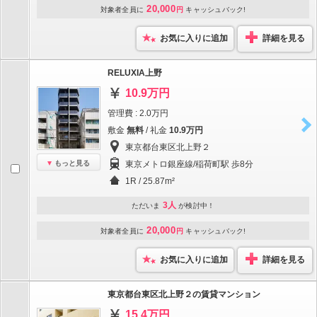
20,000
対象者全員に
円
キャッシュバック!
お気に入りに追加
詳細を見る
RELUXIA上野
10.9万円
管理費 : 2.0万円
敷金
無料
/ 礼金
10.9万円
東京都台東区北上野２
もっと見る
東京メトロ銀座線/稲荷町駅 歩8分
1R / 25.87m²
3人
ただいま
が検討中！
20,000
対象者全員に
円
キャッシュバック!
お気に入りに追加
詳細を見る
東京都台東区北上野２の賃貸マンション
15.4万円