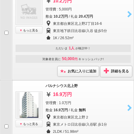
10.2万円
管理費 : 5,000円
敷金
10.2万円
/ 礼金
20.4万円
東京都台東区北上野2丁目16-6
もっと見る
東京地下鉄日比谷線/入谷 徒歩5分
1K / 26.52m²
1人
ただいま
が検討中！
50,000
対象者全員に
円
キャッシュバック!
お気に入りに追加
詳細を見る
パルナシウス北上野
16.9万円
管理費 : 1.0万円
敷金
16.9万円
/ 礼金
無料
東京都台東区北上野２
もっと見る
東京メトロ日比谷線/入谷駅 歩1分
2LDK / 51.98m²