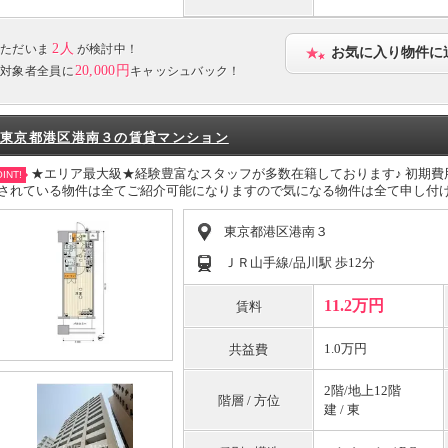
2人
ただいま
が検討中！
お気に入り物件に
20,000円
対象者全員に
キャッシュバック！
東京都港区港南３の賃貸マンション
★エリア最大級★経験豊富なスタッフが多数在籍しております♪ 初期
INT!
されている物件は全てご紹介可能になりますので気になる物件は全て申し付
東京都港区港南３
ＪＲ山手線/品川駅 歩12分
11.2万円
賃料
1.0万円
共益費
2階/地上12階
階層 / 方位
建 / 東