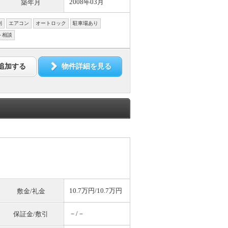
2008年03月
築年月
別
エアコン
オートロック
駐車場あり
ト相談
追加する
物件詳細を見る
10.7万円/10.7万円
敷金/礼金
－/－
保証金/敷引