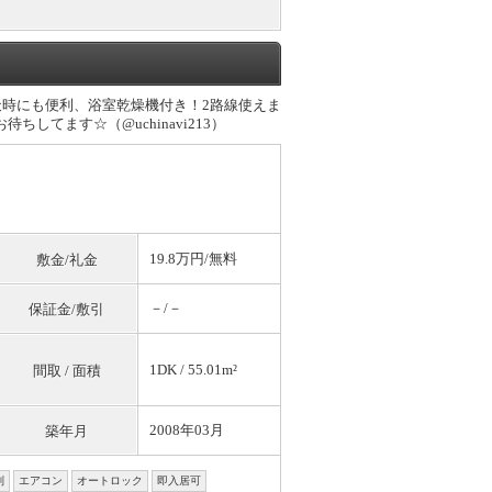
天時にも便利、浴室乾燥機付き！2路線使えま
してます☆（@uchinavi213）
19.8万円/
無料
敷金/礼金
－/－
保証金/敷引
1DK / 55.01m²
間取 / 面積
2008年03月
築年月
別
エアコン
オートロック
即入居可