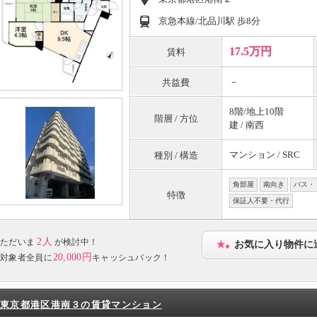
京急本線/北品川駅 歩8分
17.5万円
賃料
－
共益費
8階/地上10階
階層 / 方位
建 / 南西
マンション / SRC
種別 / 構造
角部屋
南向き
バス・
特徴
保証人不要・代行
2人
ただいま
が検討中！
お気に入り物件に
20,000円
対象者全員に
キャッシュバック！
東京都港区港南３の賃貸マンション