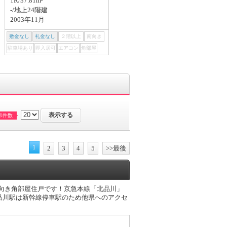
1R/37.81m²
1LDK/40.07m²
-/地上24階建
-/地上24階建
2003年11月
2003年11月
敷金なし
礼金なし
２階以上
南向き
敷金なし
礼金なし
２階以上
南向き
駐車場あり
即入居可
エアコン
角部屋
駐車場あり
即入居可
エアコン
角部屋
示件数
1
2
3
4
5
>>最後
西向き角部屋住戸です！京急本線「北品川」
品川駅は新幹線停車駅のため他県へのアクセ