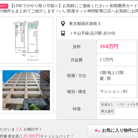
【LINEでのやり取り可能☆】お気軽にご連絡ください♪ 初期費用カ
INT!
の物件もまとめてご紹介します！いい部屋ネット神田駅東口店へお気軽にお
東京都港区港南３
ＪＲ山手線/品川駅 歩10分
19.8万円
賃料
1.5万円
共益費
1階/地上12階
階層 / 方位
建 / 西
マンション / RC
種別 / 構造
礼金なし
バス・トイレ
特徴
即入居可
1人
ただいま
が検討中！
お気に入り物件に
20,000円
対象者全員に
キャッシュバック！