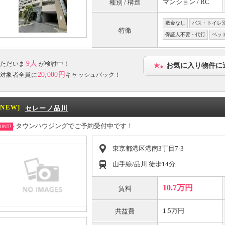
マンション / RC
種別 / 構造
敷金なし
バス・トイレ
特徴
保証人不要・代行
ペッ
9人
ただいま
が検討中！
お気に入り物件に
20,000円
対象者全員に
キャッシュバック！
[NEW]
セレーノ品川
タウンハウジングでご予約受付中です！
INT!
東京都港区港南3丁目7-3
山手線/品川 徒歩14分
10.7万円
賃料
1.5万円
共益費