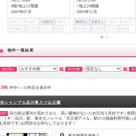
1K/27.69m²
1R/28.31m²
4階/地上11階建
-/地上24階建
2005年07月
2003年11月
敷金なし
礼金なし
２階以上
南向き
敷金なし
礼金なし
２階以上
南向き
駐車場あり
即入居可
エアコン
角部屋
駐車場あり
即入居可
エアコン
角部屋
物件一覧結果
並び替え
表示対象
表
396
件中
1
～
20
件目を表示中
光シャンブル品川東八ツ山公園
目の前は運河が流れており、高い建物がないため日当り良好です♪ 南
INT!
、ＪＲ「品川」駅、東京モノレール「天王洲アイル」駅の３路線利用可能♪♪
も良好です♪お問合せお待ちしております！
東京都港区港南２