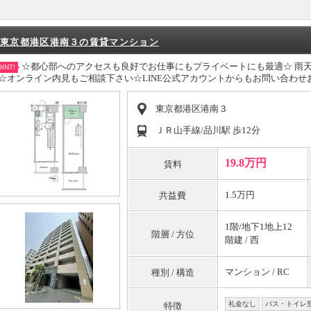
東京都港区港南３の賃貸マンション
☆都心部へのアクセスも良好でお仕事にもプライベートにも最適☆ 雨
INT!
☆オンライン内見もご相談下さい☆LINE公式アカウントからもお問い合わせお待ち
東京都港区港南３
ＪＲ山手線/品川駅 歩12分
19.8万円
賃料
1.5万円
共益費
1階/地下1地上12
階層 / 方位
階建 / 西
マンション / RC
種別 / 構造
礼金なし
バス・トイレ
特徴