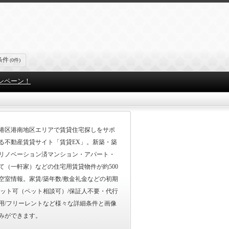
条件
(0件)
ンペーン！
港区港南地区エリアで賃貸住宅探しをサポ
る不動産賃貸サイト「賃貸EX」。新築・築
リノベーション済マンション・アパート・
て（一軒家）などの住宅用賃貸物件が約500
空室情報。家賃/築年数/敷金礼金などの初期
ペット可（ペット相談可）/保証人不要・代行
用/フリーレントなど様々な詳細条件と画像
みができます。