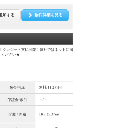
追加する
物件詳細を見る
費用クレジット支払可能！弊社ではネットに掲
けください★
無料
/11.2万円
敷金/礼金
－/－
保証金/敷引
1K / 25.37m²
間取 / 面積