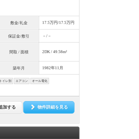
17.5万円/17.5万円
敷金/礼金
－/－
保証金/敷引
2DK / 49.58m²
間取 / 面積
1982年11月
築年月
トイレ別
エアコン
オール電化
追加する
物件詳細を見る