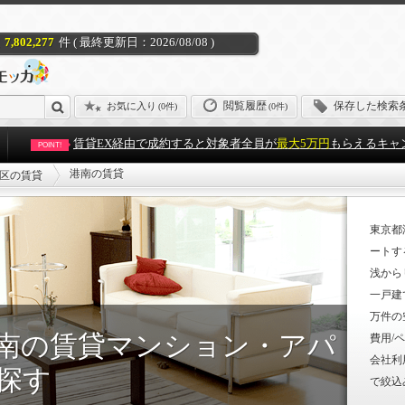
7,802,277
件 ( 最終更新日：2026/08/08 )
閲覧履歴
保存した検索
お気に入り
(
0件
)
(0件)
賃貸EX経由で成約すると対象者全員が
最大5万円
もらえるキャ
POINT!
港南の賃貸
区の賃貸
東京都
ートす
浅から
一戸建
万件の
南の賃貸マンション・アパ
費用/
会社利
探す
で絞込