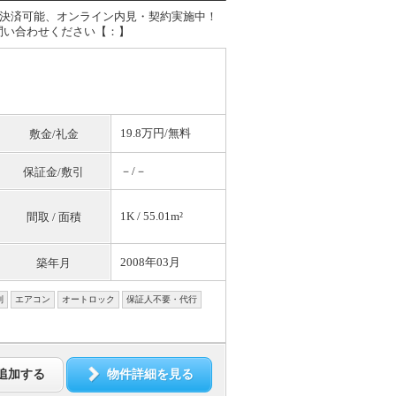
ード決済可能、オンライン内見・契約実施中！
問い合わせください【：】
19.8万円/
無料
敷金/礼金
－/－
保証金/敷引
1K / 55.01m²
間取 / 面積
2008年03月
築年月
別
エアコン
オートロック
保証人不要・代行
追加する
物件詳細を見る