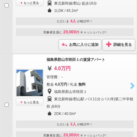
もっと見る
東北新幹線/郡山 徒歩16分
1LDK / 45.2m²
4人
ただいま
が検討中！
20,000
対象者全員に
円
キャッシュバック!
お気に入りに追加
詳細を見る
福島県郡山市咲田１の賃貸アパート
4.0万円
管理費 : －
敷金
4.0万円
/ 礼金
無料
福島県郡山市咲田１
東北新幹線/郡山駅 バス11分 (バス停)第二中学校
もっと見る
前 歩8分
2DK / 40.0m²
2人
ただいま
が検討中！
20,000
対象者全員に
円
キャッシュバック!