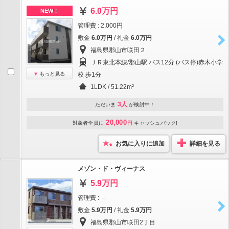
6.0万円
NEW！
管理費 : 2,000円
敷金
6.0万円
/ 礼金
6.0万円
福島県郡山市咲田２
ＪＲ東北本線/郡山駅 バス12分 (バス停)赤木小学
もっと見る
校 歩1分
1LDK / 51.22m²
3人
ただいま
が検討中！
20,000
対象者全員に
円
キャッシュバック!
お気に入りに追加
詳細を見る
メゾン・ド・ヴィーナス
5.9万円
管理費 : －
敷金
5.9万円
/ 礼金
5.9万円
福島県郡山市咲田2丁目