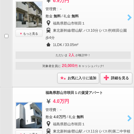
6.9万円
管理費 : －
敷金
無料
/ 礼金
無料
福島県郡山市咲田１
東北新幹線/郡山駅 バス10分 (バス停)咲田公園
もっと見る
歩4分
1LDK / 33.05m²
2人
ただいま
が検討中！
20,000
対象者全員に
円
キャッシュバック!
お気に入りに追加
詳細を見る
福島県郡山市咲田１の賃貸アパート
4.0万円
管理費 : －
敷金
4.0万円
/ 礼金
無料
福島県郡山市咲田１
東北新幹線/郡山駅 バス11分 (バス停)第二中学校