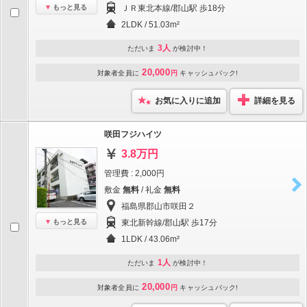
もっと見る
ＪＲ東北本線/郡山駅 歩18分
2LDK / 51.03m²
3人
ただいま
が検討中！
20,000
対象者全員に
円
キャッシュバック!
お気に入りに追加
詳細を見る
咲田フジハイツ
3.8万円
管理費 : 2,000円
敷金
無料
/ 礼金
無料
福島県郡山市咲田２
もっと見る
東北新幹線/郡山駅 歩17分
1LDK / 43.06m²
1人
ただいま
が検討中！
20,000
対象者全員に
円
キャッシュバック!