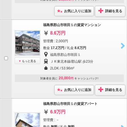
お気に入りに追加
詳細を見る
福島県郡山市咲田１の賃貸マンション
8.6万円
管理費 : 2,000円
敷金
17.2万円
/ 礼金
8.6万円
福島県郡山市咲田１
もっと見る
ＪＲ東北本線/郡山駅 歩23分
2LDK / 53.96m²
20,000
対象者全員に
円
キャッシュバック!
お気に入りに追加
詳細を見る
福島県郡山市咲田１の賃貸アパート
6.9万円
管理費 : －
敷金
無料
/ 礼金
無料