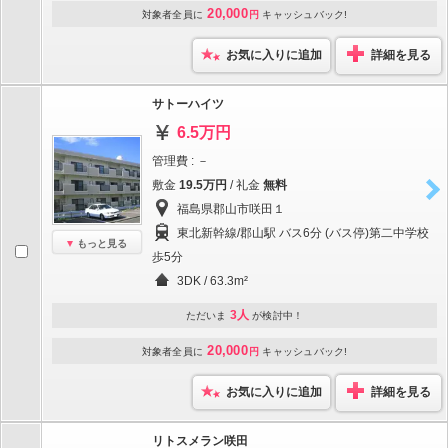
20,000
対象者全員に
円
キャッシュバック!
お気に入りに追加
詳細を見る
サトーハイツ
6.5万円
管理費 : －
敷金
19.5万円
/ 礼金
無料
福島県郡山市咲田１
東北新幹線/郡山駅 バス6分 (バス停)第二中学校
もっと見る
歩5分
3DK / 63.3m²
3人
ただいま
が検討中！
20,000
対象者全員に
円
キャッシュバック!
お気に入りに追加
詳細を見る
リトスメラン咲田