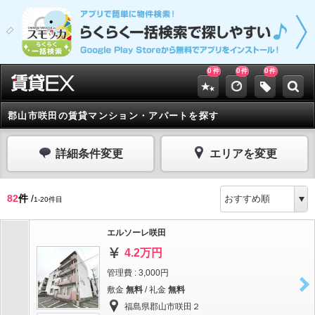
0
0
0
件
件
件
郡山市咲田の賃貸マンション・アパートを探す
詳細条件変更
エリアを変更
82
件
/
1-20件目
エルソーレ咲田
4.2万円
管理費 : 3,000円
敷金
無料
/ 礼金
無料
福島県郡山市咲田２