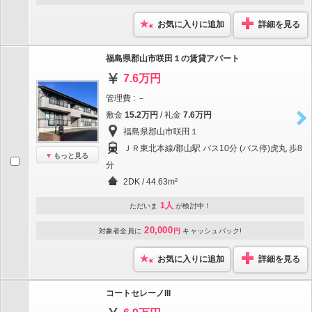
お気に入りに追加
詳細を見る
福島県郡山市咲田１の賃貸アパート
7.6万円
管理費 : －
敷金
15.2万円
/ 礼金
7.6万円
福島県郡山市咲田１
ＪＲ東北本線/郡山駅 バス10分 (バス停)虎丸 歩8
もっと見る
分
2DK / 44.63m²
1人
ただいま
が検討中！
20,000
対象者全員に
円
キャッシュバック!
お気に入りに追加
詳細を見る
コートセレーノIII