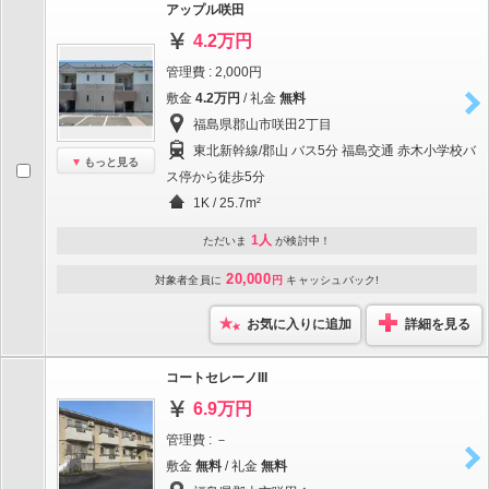
アップル咲田
4.2万円
管理費 : 2,000円
敷金
4.2万円
/ 礼金
無料
福島県郡山市咲田2丁目
東北新幹線/郡山 バス5分 福島交通 赤木小学校バ
もっと見る
ス停から徒歩5分
1K / 25.7m²
1人
ただいま
が検討中！
20,000
対象者全員に
円
キャッシュバック!
お気に入りに追加
詳細を見る
コートセレーノIII
6.9万円
管理費 : －
敷金
無料
/ 礼金
無料