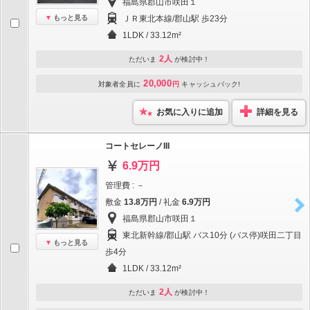
福島県郡山市咲田１
もっと見る
ＪＲ東北本線/郡山駅 歩23分
1LDK / 33.12m²
2人
ただいま
が検討中！
20,000
対象者全員に
円
キャッシュバック!
お気に入りに追加
詳細を見る
コートセレーノIII
6.9万円
管理費 : －
敷金
13.8万円
/ 礼金
6.9万円
福島県郡山市咲田１
東北新幹線/郡山駅 バス10分 (バス停)咲田二丁目
もっと見る
歩4分
1LDK / 33.12m²
2人
ただいま
が検討中！