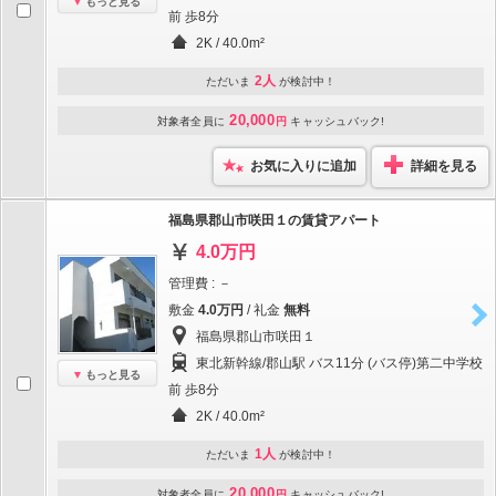
もっと見る
前 歩8分
2K / 40.0m²
2人
ただいま
が検討中！
20,000
対象者全員に
円
キャッシュバック!
お気に入りに追加
詳細を見る
福島県郡山市咲田１の賃貸アパート
4.0万円
管理費 : －
敷金
4.0万円
/ 礼金
無料
福島県郡山市咲田１
東北新幹線/郡山駅 バス11分 (バス停)第二中学校
もっと見る
前 歩8分
2K / 40.0m²
1人
ただいま
が検討中！
20,000
対象者全員に
円
キャッシュバック!