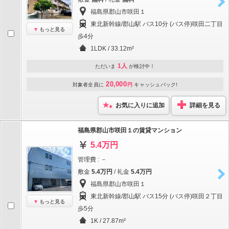
福島県郡山市咲田１
東北新幹線/郡山駅 バス10分 (バス停)咲田二丁目
もっと見る
歩4分
1LDK / 33.12m²
1人
ただいま
が検討中！
20,000
対象者全員に
円
キャッシュバック!
お気に入りに追加
詳細を見る
福島県郡山市咲田１の賃貸マンション
5.4万円
管理費 : －
敷金
5.4万円
/ 礼金
5.4万円
福島県郡山市咲田１
東北新幹線/郡山駅 バス15分 (バス停)咲田２丁目
もっと見る
歩5分
1K / 27.87m²