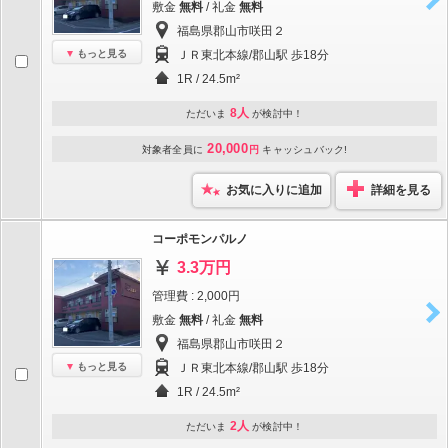
敷金
無料
/ 礼金
無料
福島県郡山市咲田２
もっと見る
ＪＲ東北本線/郡山駅 歩18分
1R / 24.5m²
8人
ただいま
が検討中！
20,000
対象者全員に
円
キャッシュバック!
お気に入りに追加
詳細を見る
コーポモンパルノ
3.3万円
管理費 : 2,000円
敷金
無料
/ 礼金
無料
福島県郡山市咲田２
もっと見る
ＪＲ東北本線/郡山駅 歩18分
1R / 24.5m²
2人
ただいま
が検討中！