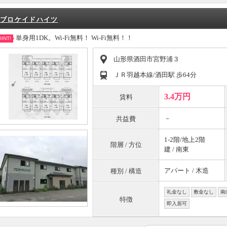
ブロケイドハイツ
単身用1DK。Wi-Fi無料！ Wi-Fi無料！！
INT!
山形県酒田市宮野浦３
ＪＲ羽越本線/酒田駅 歩64分
3.4万円
賃料
－
共益費
1-2階/地上2階
階層 / 方位
建 / 南東
アパート / 木造
種別 / 構造
礼金なし
敷金なし
南
特徴
即入居可