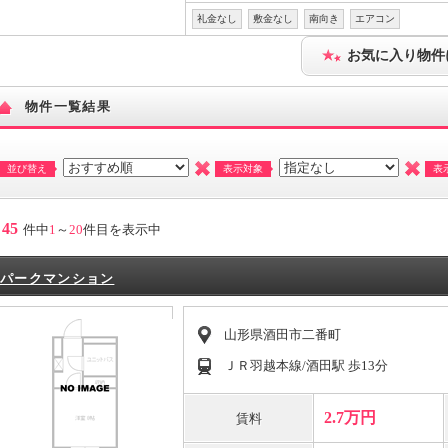
礼金なし
敷金なし
南向き
エアコン
お気に入り物件
物件一覧結果
並び替え
表示対象
表
45
件中
1
～
20
件目を表示中
パークマンション
山形県酒田市二番町
ＪＲ羽越本線/酒田駅 歩13分
2.7万円
賃料