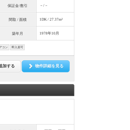
－/－
保証金/敷引
1DK / 27.37m²
間取 / 面積
1978年10月
築年月
アコン
即入居可
追加する
物件詳細を見る