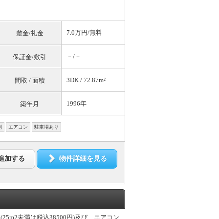
7.0万円/
無料
敷金/礼金
－/－
保証金/敷引
3DK / 72.87m²
間取 / 面積
1996年
築年月
別
エアコン
駐車場あり
追加する
物件詳細を見る
5m2未満は税込38500円)及び、エアコン