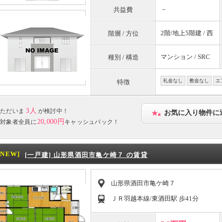
－
共益費
2階/地上5階建 / 西
階層 / 方位
マンション / SRC
種別 / 構造
礼金なし
敷金なし
エ
特徴
3人
ただいま
が検討中！
お気に入り物件に
20,000円
対象者全員に
キャッシュバック！
[NEW]
[一戸建] 山形県酒田市亀ケ崎７ の賃貸
山形県酒田市亀ケ崎７
ＪＲ羽越本線/東酒田駅 歩41分