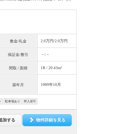
2.0万円/2.0万円
敷金/礼金
－/－
保証金/敷引
1R / 20.43m²
間取 / 面積
1989年10月
築年月
ン
駐車場あり
即入居可
追加する
物件詳細を見る