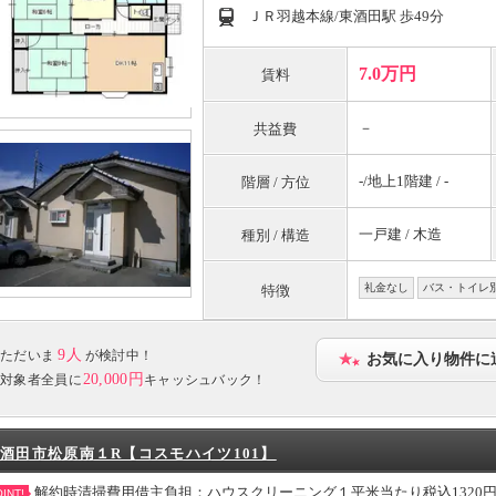
ＪＲ羽越本線/東酒田駅 歩49分
7.0万円
賃料
－
共益費
-/地上1階建 / -
階層 / 方位
一戸建 / 木造
種別 / 構造
礼金なし
バス・トイレ
特徴
9人
ただいま
が検討中！
お気に入り物件に
20,000円
対象者全員に
キャッシュバック！
酒田市松原南１R【コスモハイツ101】
解約時清掃費用借主負担：ハウスクリーニング１平米当たり税込1320円(2
INT!