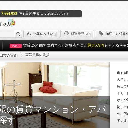
7,664,053
件 ( 最終更新日：2026/08/09 )
閲覧履歴
保存した検索
お気に入り
(
0件
)
(0件)
賃貸EX経由で成約すると対象者全員が
最大5万円
もらえるキャ
POINT!
東酒田駅の賃貸
田市の賃貸
東酒田
ので、
羅して
ト可・
から分
駅の賃貸マンション・アパ
徒歩圏
め、気
探す
ていま