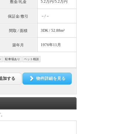
5.2万円/5.2万円
敷金/礼金
－/－
保証金/敷引
3DK / 52.88m²
間取 / 面積
1976年11月
築年月
ン
駐車場あり
ペット相談
追加する
物件詳細を見る
可。