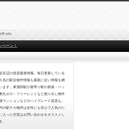
条件
(0件)
ンペーン！
駅近辺の賃貸最新情報。毎日更新している
人気の駅近物件情報も最新に近い情報を網
います。東酒田駅が最寄り駅の新築・ペッ
敷礼ゼロ・フリーレントなど掘り出し物件
譲マンションなどのハイグレード賃貸も。
内の駅チカ物件は女性にも安心で人気のた
に入った空室はお問い合わせをオススメし
す。