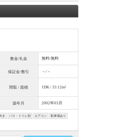
無料
/
無料
敷金/礼金
－/－
保証金/敷引
1DK / 33.12m²
間取 / 面積
2002年03月
築年月
向き
バス・トイレ別
エアコン
駐車場あり