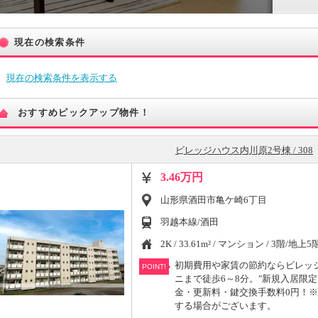
現在の検索条件
現在の検索条件を表示する
おすすめピックアップ物件！
ビレッジハウス内川原2号棟 / 308
3.46万円
山形県酒田市亀ケ崎6丁目
羽越本線/酒田
2K / 33.61m² / マンション / 3階/地上5
初期費用や家賃の節約ならビレッジ
POINT!
ニまで徒歩6～8分。"新規入居限
金・更新料・鍵交換手数料0円！
する場合がございます。