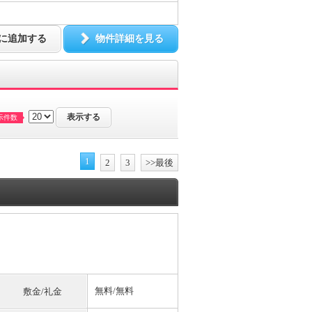
に追加する
物件詳細を見る
示件数
1
2
3
>>最後
無料
/
無料
敷金/礼金