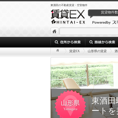
東酒田の不動産賃貸・空室物件
賃貸物件数
賃貸EX
山形県の賃貸
酒
東酒田
山形県
ートを
Yamagata