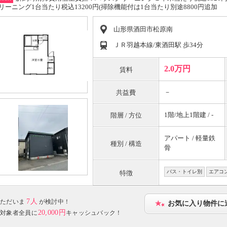
リーニング1台当たり税込13200円(掃除機能付は1台当たり別途8800円追加
山形県酒田市松原南
ＪＲ羽越本線/東酒田駅 歩34分
2.0万円
賃料
－
共益費
1階/地上1階建 / -
階層 / 方位
アパート / 軽量鉄
種別 / 構造
骨
バス・トイレ別
エアコ
特徴
7人
ただいま
が検討中！
お気に入り物件に
20,000円
対象者全員に
キャッシュバック！