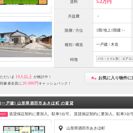
5.2万円
賃料
－
共益費
1階/地上1階建 / -
階層 / 方位
一戸建 / 木造
種別 / 構造
バス・トイレ別
エアコ
特徴
10人以上
ただいま
が検討中！
お気に入り物件に
20,000円
対象者全員に
キャッシュバック！
[一戸建] 山形県酒田市あきほ町 の賃貸
賃貸保証契約に要加入。駐車3台可。 賃貸保証契約に要加入。駐車3台
INT!
山形県酒田市あきほ町