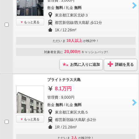
管理費 : 3,000円
敷金
無料
/ 礼金
無料
東京都江東区北砂３
もっと見る
都営新宿線/西大島駅 歩11分
1K / 12.26m²
10人以上
ただいま
が検討中！
20,000
対象者全員に
円
キャッシュバック!
お気に入りに追加
詳細を見る
ブライトテラス大島
8.1万円
管理費 : 9,000円
敷金
無料
/ 礼金
無料
東京都江東区大島５
もっと見る
都営新宿線/大島駅 歩2分
1R / 21.28m²
3人
ただいま
が検討中！