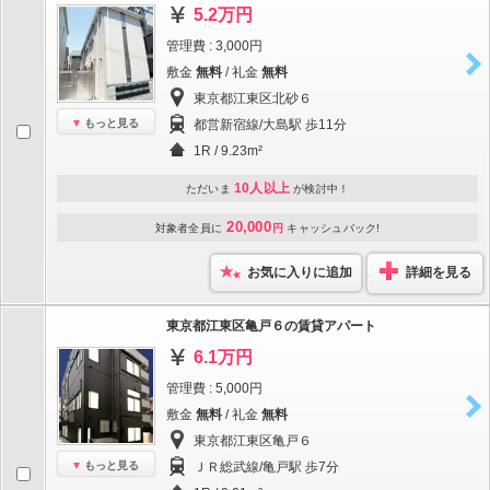
5.2万円
管理費 : 3,000円
敷金
無料
/ 礼金
無料
東京都江東区北砂６
もっと見る
都営新宿線/大島駅 歩11分
1R / 9.23m²
10人以上
ただいま
が検討中！
20,000
対象者全員に
円
キャッシュバック!
お気に入りに追加
詳細を見る
東京都江東区亀戸６の賃貸アパート
6.1万円
管理費 : 5,000円
敷金
無料
/ 礼金
無料
東京都江東区亀戸６
もっと見る
ＪＲ総武線/亀戸駅 歩7分