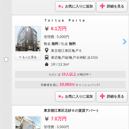
お気に入りに追加
詳細を見る
Ｔｏｒｔｕｅ Ｐｏｒｔｅ
6.1万円
管理費 : 5,000円
敷金
無料
/ 礼金
無料
東京都江東区亀戸６
もっと見る
東武亀戸線/亀戸水神駅 歩10分
1R / 13.3m²
10人以上
ただいま
が検討中！
20,000
対象者全員に
円
キャッシュバック!
お気に入りに追加
詳細を見る
東京都江東区北砂６の賃貸アパート
7.0万円
管理費 : 3,000円