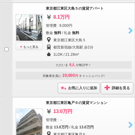
東京都江東区大島５の賃貸アパート
8.1万円
管理費 : 9,000円
敷金
無料
/ 礼金
無料
東京都江東区大島５
もっと見る
都営新宿線/大島駅 歩2分
1LDK / 21.28m²
6人
ただいま
が検討中！
20,000
対象者全員に
円
キャッシュバック!
お気に入りに追加
詳細を見る
東京都江東区亀戸６の賃貸マンション
13.0万円
管理費 : －
敷金
13.0万円
/ 礼金
13.0万円
東京都江東区亀戸６