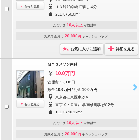
もっと見る
ＪＲ総武線/亀戸駅 歩4分
2LDK / 50.0m²
10人以上
ただいま
が検討中！
20,000
対象者全員に
円
キャッシュバック!
お気に入りに追加
詳細を見る
ＭＹＳメゾン南砂
10.0万円
管理費 : 5,000円
敷金
10.0万円
/ 礼金
10.0万円
東京都江東区東砂８
もっと見る
東京メトロ東西線/南砂町駅 歩12分
1LDK / 48.22m²
10人以上
ただいま
が検討中！
20,000
対象者全員に
円
キャッシュバック!