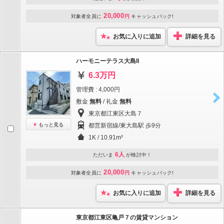
20,000
対象者全員に
円
キャッシュバック!
お気に入りに追加
詳細を見る
ハーモニーテラス大島II
6.3万円
管理費 : 4,000円
敷金
無料
/ 礼金
無料
東京都江東区大島７
もっと見る
都営新宿線/東大島駅 歩9分
1K / 10.91m²
6人
ただいま
が検討中！
20,000
対象者全員に
円
キャッシュバック!
お気に入りに追加
詳細を見る
東京都江東区亀戸７の賃貸マンション