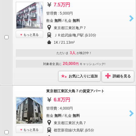
7.5万円
管理費 : 5,000円
敷金
無料
/ 礼金
無料
東京都江東区亀戸７
もっと見る
ＪＲ総武線/亀戸駅 歩10分
1K / 21.13m²
3人
ただいま
が検討中！
20,000
対象者全員に
円
キャッシュバック!
お気に入りに追加
詳細を見る
東京都江東区大島７の賃貸アパート
6.8万円
管理費 : 4,000円
敷金
無料
/ 礼金
無料
東京都江東区大島７
もっと見る
都営新宿線/大島駅 歩5分