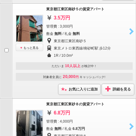
東京都江東区南砂５の賃貸アパート
3.5万円
管理費 : 3,000円
敷金
無料
/ 礼金
無料
東京都江東区南砂５
もっと見る
東京メトロ東西線/南砂町駅 歩12分
1R / 10.0m²
10人以上
ただいま
が検討中！
20,000
対象者全員に
円
キャッシュバック!
お気に入りに追加
詳細を見る
東京都江東区東砂８の賃貸アパート
6.8万円
管理費 : 4,000円
敷金
無料
/ 礼金
6.8万円