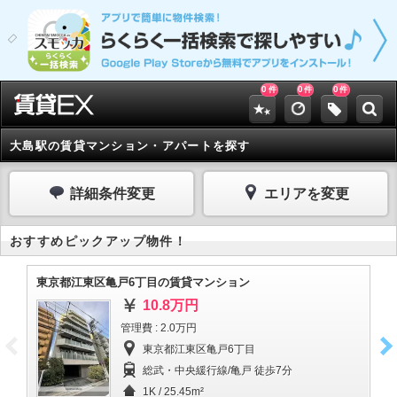
0
0
0
件
件
件
大島駅の賃貸マンション・アパートを探す
詳細条件変更
エリアを変更
おすすめピックアップ物件！
東京都江東区亀戸6丁目の賃貸マンション
東
10.8万円
管理費 : 2.0万円
東京都江東区亀戸6丁目
総武・中央緩行線/亀戸 徒歩7分
1K / 25.45m²