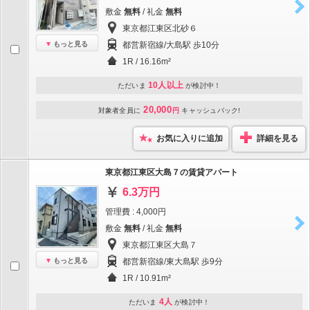
敷金
無料
/ 礼金
無料
東京都江東区北砂６
もっと見る
都営新宿線/大島駅 歩10分
1R / 16.16m²
10人以上
ただいま
が検討中！
20,000
対象者全員に
円
キャッシュバック!
お気に入りに追加
詳細を見る
東京都江東区大島７の賃貸アパート
6.3万円
管理費 : 4,000円
敷金
無料
/ 礼金
無料
東京都江東区大島７
もっと見る
都営新宿線/東大島駅 歩9分
1R / 10.91m²
4人
ただいま
が検討中！