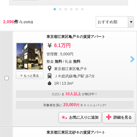
2,096
件
/
1-20件目
東京都江東区亀戸６の賃貸アパート
6.1万円
管理費 : 5,000円
敷金
無料
/ 礼金
無料
東京都江東区亀戸６
もっと見る
ＪＲ総武線/亀戸駅 歩7分
1R / 13.3m²
10人以上
ただいま
が検討中！
20,000
対象者全員に
円
キャッシュバック!
お気に入りに追加
詳細を見る
東京都江東区北砂６の賃貸アパート