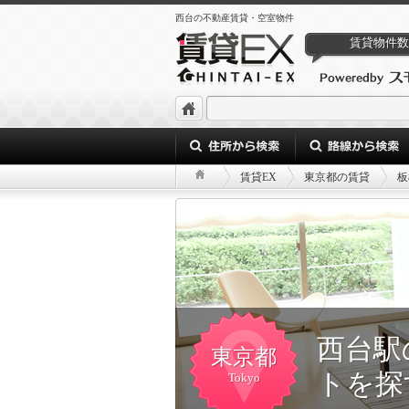
西台の不動産賃貸・空室物件
賃貸物件数
賃貸EX
東京都の賃貸
板
西台駅
東京都
トを探
Tokyo