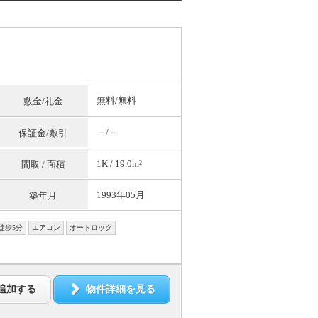
無料
/
無料
敷金/礼金
－/－
保証金/敷引
1K / 19.0m²
間取 / 面積
1993年05月
築年月
徒歩5分
エアコン
オートロック
追加する
物件詳細を見る