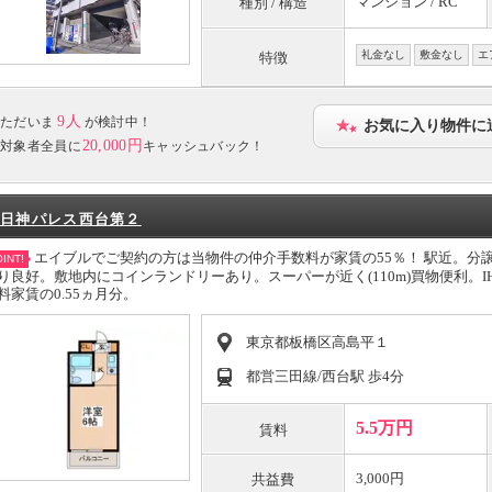
マンション / RC
種別 / 構造
礼金なし
敷金なし
エ
特徴
9人
ただいま
が検討中！
お気に入り物件に
20,000円
対象者全員に
キャッシュバック！
日神パレス西台第２
エイブルでご契約の方は当物件の仲介手数料が家賃の55％！ 駅近。分
INT!
り良好。敷地内にコインランドリーあり。スーパーが近く(110m)買物便利。
料家賃の0.55ヵ月分。
東京都板橋区高島平１
都営三田線/西台駅 歩4分
5.5万円
賃料
3,000円
共益費