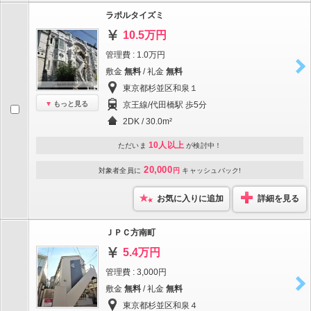
ラポルタイズミ
10.5万円
管理費 : 1.0万円
敷金
無料
/ 礼金
無料
東京都杉並区和泉１
もっと見る
京王線/代田橋駅 歩5分
2DK / 30.0m²
10人以上
ただいま
が検討中！
20,000
対象者全員に
円
キャッシュバック!
お気に入りに追加
詳細を見る
ＪＰＣ方南町
5.4万円
管理費 : 3,000円
敷金
無料
/ 礼金
無料
東京都杉並区和泉４