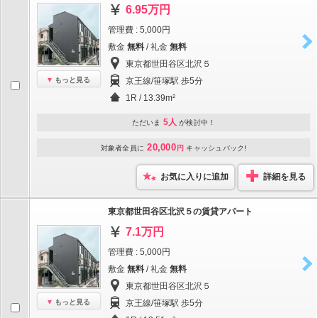
6.95万円
管理費 : 5,000円
敷金
無料
/ 礼金
無料
東京都世田谷区北沢５
もっと見る
京王線/笹塚駅 歩5分
1R / 13.39m²
5人
ただいま
が検討中！
20,000
対象者全員に
円
キャッシュバック!
お気に入りに追加
詳細を見る
東京都世田谷区北沢５の賃貸アパート
7.1万円
管理費 : 5,000円
敷金
無料
/ 礼金
無料
東京都世田谷区北沢５
もっと見る
京王線/笹塚駅 歩5分