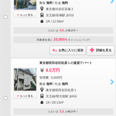
敷金
無料
/ 礼金
無料
東京都渋谷区笹塚２
もっと見る
京王線/笹塚駅 歩5分
1R / 12.58m²
4人
ただいま
が検討中！
20,000
対象者全員に
円
キャッシュバック!
お気に入りに追加
詳細を見る
東京都世田谷区松原１の賃貸アパート
8.0万円
管理費 : 5,000円
敷金
無料
/ 礼金
無料
東京都世田谷区松原１
もっと見る
京王線/明大前駅 歩6分
1K / 28.13m²
3人
ただいま
が検討中！