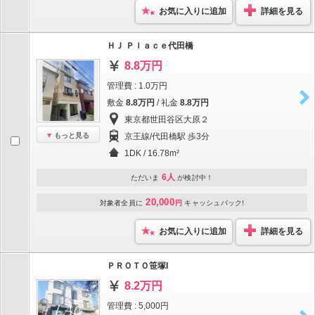
お気に入りに追加
詳細を見る
ＨＪ Ｐｌａｃｅ代田橋
8.8万円
管理費 : 1.0万円
敷金
8.8万円
/ 礼金
8.8万円
東京都世田谷区大原２
もっと見る
京王線/代田橋駅 歩3分
1DK / 16.78m²
6人
ただいま
が検討中！
20,000
対象者全員に
円
キャッシュバック!
お気に入りに追加
詳細を見る
ＰＲＯＴＯ笹塚I
8.2万円
管理費 : 5,000円