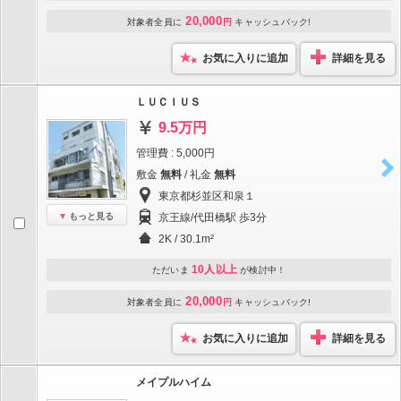
20,000
対象者全員に
円
キャッシュバック!
お気に入りに追加
詳細を見る
ＬＵＣＩＵＳ
9.5万円
管理費 : 5,000円
敷金
無料
/ 礼金
無料
東京都杉並区和泉１
もっと見る
京王線/代田橋駅 歩3分
2K / 30.1m²
10人以上
ただいま
が検討中！
20,000
対象者全員に
円
キャッシュバック!
お気に入りに追加
詳細を見る
メイプルハイム