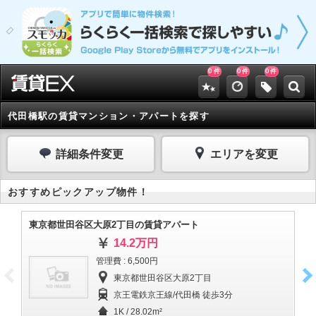
0
0
0
件
件
件
代田橋駅の賃貸マンション・アパートを探す
詳細条件変更
エリアを変更
おすすめピックアップ物件！
東京都世田谷区大原2丁目の賃貸アパート
東
14.2万円
管理費 : 6,500円
東京都世田谷区大原2丁目
京王電鉄京王線/代田橋 徒歩3分
1K / 28.02m²