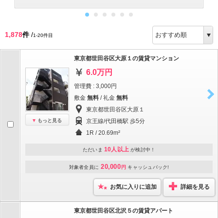
1,878
件
/
1-20件目
東京都世田谷区大原１の賃貸マンション
6.0万円
管理費 : 3,000円
敷金
無料
/ 礼金
無料
東京都世田谷区大原１
もっと見る
京王線/代田橋駅 歩5分
1R / 20.69m²
10人以上
ただいま
が検討中！
20,000
対象者全員に
円
キャッシュバック!
お気に入りに追加
詳細を見る
東京都世田谷区北沢５の賃貸アパート