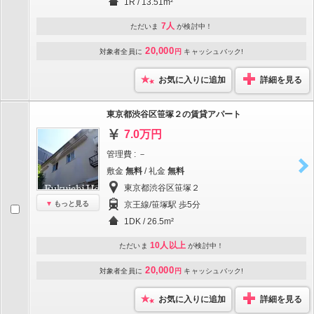
1R / 13.51m²
7人
ただいま
が検討中！
20,000
対象者全員に
円
キャッシュバック!
お気に入りに追加
詳細を見る
東京都渋谷区笹塚２の賃貸アパート
7.0万円
管理費 : －
敷金
無料
/ 礼金
無料
東京都渋谷区笹塚２
もっと見る
京王線/笹塚駅 歩5分
1DK / 26.5m²
10人以上
ただいま
が検討中！
20,000
対象者全員に
円
キャッシュバック!
お気に入りに追加
詳細を見る