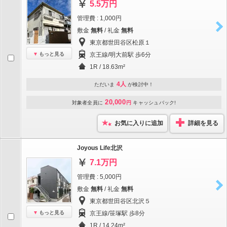
5.5万円
管理費 : 1,000円
敷金
無料
/ 礼金
無料
東京都世田谷区松原１
もっと見る
京王線/明大前駅 歩6分
1R / 18.63m²
4人
ただいま
が検討中！
20,000
対象者全員に
円
キャッシュバック!
お気に入りに追加
詳細を見る
Joyous Life北沢
7.1万円
管理費 : 5,000円
敷金
無料
/ 礼金
無料
東京都世田谷区北沢５
もっと見る
京王線/笹塚駅 歩8分
1R / 14.24m²