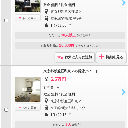
敷金
無料
/ 礼金
無料
東京都渋谷区笹塚２
もっと見る
京王線/笹塚駅 歩5分
1R / 12.58m²
10人以上
ただいま
が検討中！
20,000
対象者全員に
円
キャッシュバック!
お気に入りに追加
詳細を見る
東京都杉並区和泉２の賃貸アパート
6.5万円
管理費 : －
敷金
無料
/ 礼金
無料
東京都杉並区和泉２
もっと見る
京王線/明大前駅 歩8分
1R / 20.16m²
5人
ただいま
が検討中！