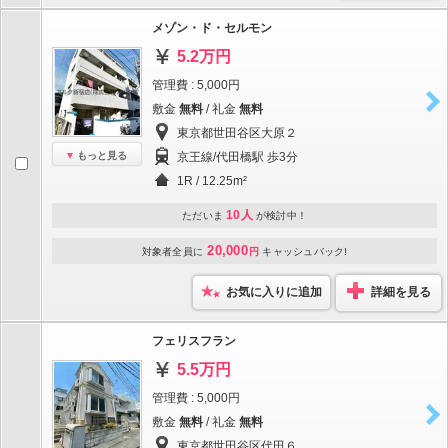
メゾン・ド・セルモン
5.2万円
管理費 : 5,000円
敷金
無料
/ 礼金
無料
東京都世田谷区大原２
もっと見る
京王線/代田橋駅 歩3分
1R / 12.25m²
10人
ただいま
が検討中！
20,000
対象者全員に
円
キャッシュバック!
お気に入りに追加
詳細を見る
フェリスフラン
5.5万円
管理費 : 5,000円
敷金
無料
/ 礼金
無料
東京都世田谷区代田６