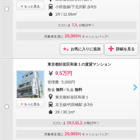
もっと見る
小田急線/下北沢駅 歩9分
1R / 11.66m²
7人
ただいま
が検討中！
20,000
対象者全員に
円
キャッシュバック!
お気に入りに追加
詳細を見る
東京都杉並区和泉１の賃貸マンション
9.5万円
管理費 : 5,000円
敷金
無料
/ 礼金
無料
東京都杉並区和泉１
もっと見る
京王線/代田橋駅 歩3分
2K / 30.1m²
10人以上
ただいま
が検討中！
20,000
対象者全員に
円
キャッシュバック!