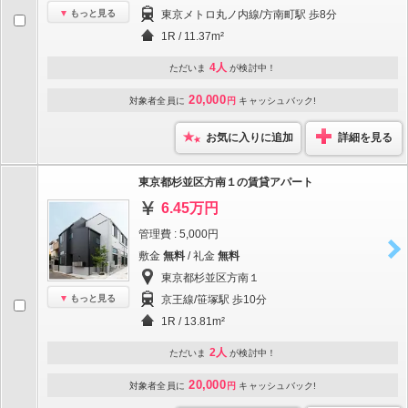
もっと見る
東京メトロ丸ノ内線/方南町駅 歩8分
1R / 11.37m²
4人
ただいま
が検討中！
20,000
対象者全員に
円
キャッシュバック!
お気に入りに追加
詳細を見る
東京都杉並区方南１の賃貸アパート
6.45万円
管理費 : 5,000円
敷金
無料
/ 礼金
無料
東京都杉並区方南１
もっと見る
京王線/笹塚駅 歩10分
1R / 13.81m²
2人
ただいま
が検討中！
20,000
対象者全員に
円
キャッシュバック!