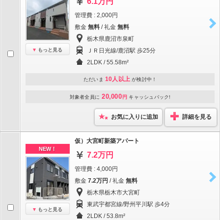
6.1万円
管理費 : 2,000円
敷金
無料
/ 礼金
無料
栃木県鹿沼市泉町
もっと見る
ＪＲ日光線/鹿沼駅 歩25分
2LDK / 55.58m²
10人以上
ただいま
が検討中！
20,000
対象者全員に
円
キャッシュバック!
お気に入りに追加
詳細を見る
仮）大宮町新築アパート
NEW！
7.2万円
管理費 : 4,000円
敷金
7.2万円
/ 礼金
無料
栃木県栃木市大宮町
東武宇都宮線/野州平川駅 歩4分
もっと見る
2LDK / 53.8m²