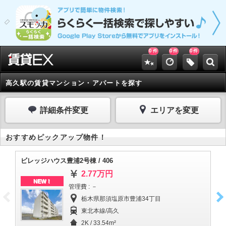
0
0
0
件
件
件
高久駅の賃貸マンション・アパートを探す
詳細条件変更
エリアを変更
おすすめピックアップ物件！
ビレッジハウス豊浦2号棟 / 406
ビ
2.77万円
NEW！
管理費 : －
栃木県那須塩原市豊浦34丁目
東北本線/高久
2K / 33.54m²