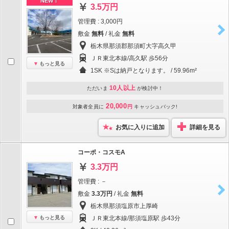
NEW！
3.5万円
管理費 : 3,000円
敷金
無料
/ 礼金
無料
栃木県那須郡那須町大字高久甲
ＪＲ東北本線/高久駅 歩56分
もっと見る
1SK ※Sは納戸となります。 / 59.96m²
10人以上
ただいま
が検討中！
20,000
対象者全員に
円
キャッシュバック!
お気に入りに追加
詳細を見る
コーポ・コスモA
3.3万円
管理費 : －
敷金
3.3万円
/ 礼金
無料
栃木県那須塩原市上厚崎
もっと見る
ＪＲ東北本線/那須塩原駅 歩43分