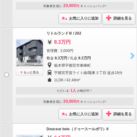
20,000
対象者全員に
円
キャッシュバック!
お気に入りに追加
詳細を見る
リトルランドⅢ / 202
8.3万円
管理費 : 3,000円
敷金
8.3万円
/ 礼金
8.3万円
栃木県宇都宮市東峰町
もっと見る
宇都宮芳賀ライト線/陽東３丁目 徒歩18分
1LDK / 42.48m²
1人
ただいま
が検討中！
20,000
対象者全員に
円
キャッシュバック!
お気に入りに追加
詳細を見る
Douceur bois（ドゥースールボワ）II