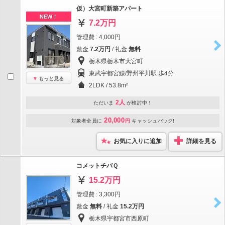
仮）大宮町新築アパート
NEW！
7.2万円
管理費 : 4,000円
敷金
7.2万円
/ 礼金
無料
栃木県栃木市大宮町
東武宇都宮線/野州平川駅 歩4分
もっと見る
2LDK / 53.8m²
2人
ただいま
が検討中！
20,000
対象者全員に
円
キャッシュバック!
お気に入りに追加
詳細を見る
コメットチバＱ
15.2万円
管理費 : 3,300円
敷金
無料
/ 礼金
15.2万円
栃木県宇都宮市西原町