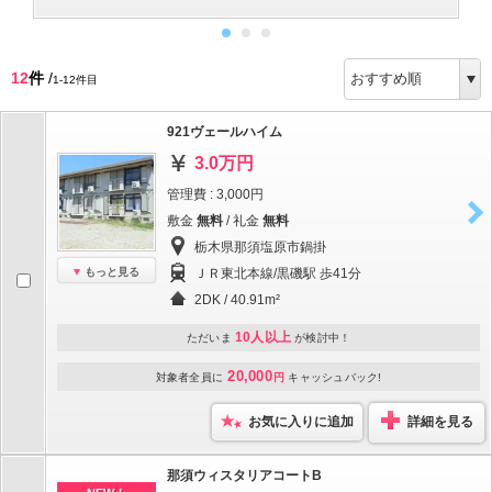
12
件
/
1-12件目
921ヴェールハイム
3.0万円
管理費 : 3,000円
敷金
無料
/ 礼金
無料
栃木県那須塩原市鍋掛
もっと見る
ＪＲ東北本線/黒磯駅 歩41分
2DK / 40.91m²
10人以上
ただいま
が検討中！
20,000
対象者全員に
円
キャッシュバック!
お気に入りに追加
詳細を見る
那須ウィスタリアコートB