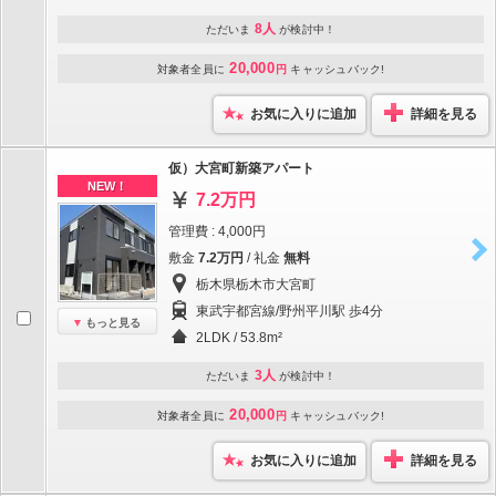
8人
ただいま
が検討中！
20,000
対象者全員に
円
キャッシュバック!
お気に入りに追加
詳細を見る
仮）大宮町新築アパート
NEW！
7.2万円
管理費 : 4,000円
敷金
7.2万円
/ 礼金
無料
栃木県栃木市大宮町
東武宇都宮線/野州平川駅 歩4分
もっと見る
2LDK / 53.8m²
3人
ただいま
が検討中！
20,000
対象者全員に
円
キャッシュバック!
お気に入りに追加
詳細を見る