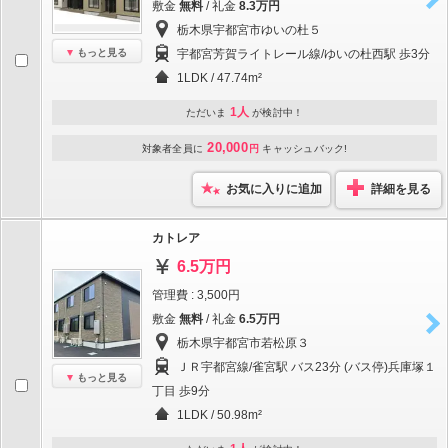
敷金
無料
/ 礼金
8.3万円
栃木県宇都宮市ゆいの杜５
もっと見る
宇都宮芳賀ライトレール線/ゆいの杜西駅 歩3分
1LDK / 47.74m²
1人
ただいま
が検討中！
20,000
対象者全員に
円
キャッシュバック!
お気に入りに追加
詳細を見る
カトレア
6.5万円
管理費 : 3,500円
敷金
無料
/ 礼金
6.5万円
栃木県宇都宮市若松原３
ＪＲ宇都宮線/雀宮駅 バス23分 (バス停)兵庫塚１
もっと見る
丁目 歩9分
1LDK / 50.98m²