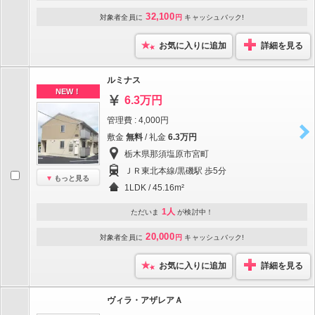
32,100
対象者全員に
円
キャッシュバック!
お気に入りに追加
詳細を見る
ルミナス
NEW！
6.3万円
管理費 : 4,000円
敷金
無料
/ 礼金
6.3万円
栃木県那須塩原市宮町
ＪＲ東北本線/黒磯駅 歩5分
もっと見る
1LDK / 45.16m²
1人
ただいま
が検討中！
20,000
対象者全員に
円
キャッシュバック!
お気に入りに追加
詳細を見る
ヴィラ・アザレアＡ