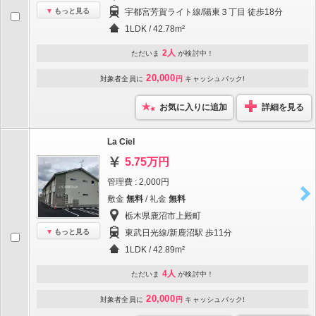
もっと見る
宇都宮芳賀ライト線/陽東３丁目 徒歩18分
1LDK / 42.78m²
2人
ただいま
が検討中！
20,000
対象者全員に
円
キャッシュバック!
お気に入りに追加
詳細を見る
La Ciel
5.75万円
管理費 : 2,000円
敷金
無料
/ 礼金
無料
栃木県鹿沼市上殿町
もっと見る
東武日光線/新鹿沼駅 歩11分
1LDK / 42.89m²
4人
ただいま
が検討中！
20,000
対象者全員に
円
キャッシュバック!