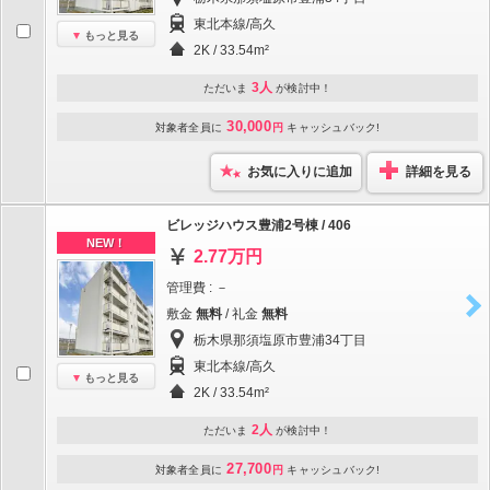
東北本線/高久
もっと見る
2K / 33.54m²
3人
ただいま
が検討中！
30,000
対象者全員に
円
キャッシュバック!
お気に入りに追加
詳細を見る
ビレッジハウス豊浦2号棟 / 406
NEW！
2.77万円
管理費 : －
敷金
無料
/ 礼金
無料
栃木県那須塩原市豊浦34丁目
東北本線/高久
もっと見る
2K / 33.54m²
2人
ただいま
が検討中！
27,700
対象者全員に
円
キャッシュバック!