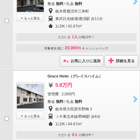
敷金
無料
/ 礼金
無料
栃木県鹿沼市三幸町
もっと見る
東武日光線/新鹿沼駅 歩11分
1LDK / 42.67m²
1人
ただいま
が検討中！
20,000
対象者全員に
円
キャッシュバック!
お気に入りに追加
詳細を見る
Grace Heim（グレイスハイム）
5.8万円
管理費 : 2,000円
敷金
無料
/ 礼金
無料
栃木県大田原市野崎２
もっと見る
ＪＲ東北本線/野崎駅 歩6分
1LDK / 44.67m²
9人
ただいま
が検討中！