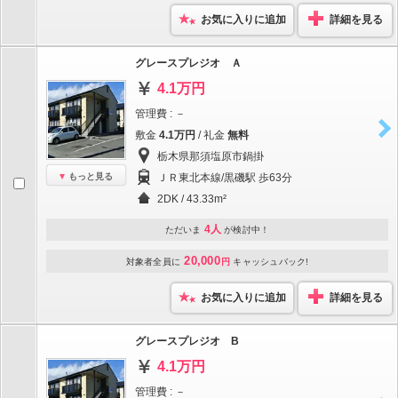
お気に入りに追加
詳細を見る
グレースプレジオ Ａ
4.1万円
管理費 : －
敷金
4.1万円
/ 礼金
無料
栃木県那須塩原市鍋掛
もっと見る
ＪＲ東北本線/黒磯駅 歩63分
2DK / 43.33m²
4人
ただいま
が検討中！
20,000
対象者全員に
円
キャッシュバック!
お気に入りに追加
詳細を見る
グレースプレジオ B
4.1万円
管理費 : －