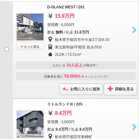
D-GLANZ WEST / 201
15.9万円
管理費 : 6,000円
敷金
無料
/ 礼金
31.8万円
栃木県宇都宮市中今泉3丁目9-20
もっと見る
東北新幹線/宇都宮 徒歩20分
2LDK / 73.51m²
10人以上
ただいま
が検討中！
50,000
対象者全員に
円
キャッシュバック!
お気に入りに追加
詳細を見る
リトルランドⅢ / 205
8.4万円
管理費 : 3,000円
敷金
8.4万円
/ 礼金
8.4万円
栃木県宇都宮市東峰町