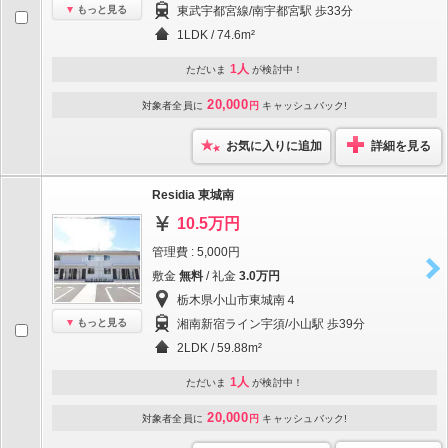
もっと見る
東武宇都宮線/南宇都宮駅 歩33分
1LDK / 74.6m²
1人
ただいま
が検討中！
20,000
対象者全員に
円
キャッシュバック!
お気に入りに追加
詳細を見る
Residia 東城南
10.5万円
管理費 : 5,000円
敷金
無料
/ 礼金
3.0万円
栃木県小山市東城南４
もっと見る
湘南新宿ライン宇須/小山駅 歩39分
2LDK / 59.88m²
1人
ただいま
が検討中！
20,000
対象者全員に
円
キャッシュバック!