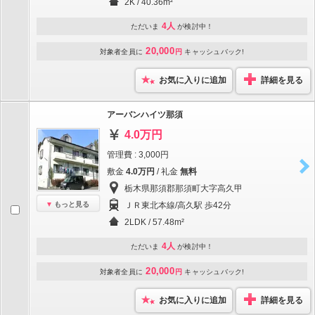
2K / 40.36m²
4人
ただいま
が検討中！
20,000
対象者全員に
円
キャッシュバック!
お気に入りに追加
詳細を見る
アーバンハイツ那須
4.0万円
管理費 : 3,000円
敷金
4.0万円
/ 礼金
無料
栃木県那須郡那須町大字高久甲
もっと見る
ＪＲ東北本線/高久駅 歩42分
2LDK / 57.48m²
4人
ただいま
が検討中！
20,000
対象者全員に
円
キャッシュバック!
お気に入りに追加
詳細を見る