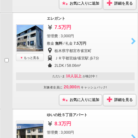
お気に入りに追加
詳細を見る
エレガント
7.5万円
管理費 : 3,000円
敷金
無料
/ 礼金
7.5万円
栃木県宇都宮市雀宮町
もっと見る
ＪＲ宇都宮線/雀宮駅 歩7分
2LDK / 58.06m²
10人以上
ただいま
が検討中！
20,000
対象者全員に
円
キャッシュバック!
お気に入りに追加
詳細を見る
ゆいの杜５丁目アパート
8.3万円
管理費 : 3,000円