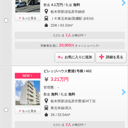
敷金
4.1万円
/ 礼金
無料
栃木県那須塩原市鍋掛
もっと見る
ＪＲ東北本線/黒磯駅 歩63分
2DK / 43.33m²
1人
ただいま
が検討中！
20,000
対象者全員に
円
キャッシュバック!
お気に入りに追加
詳細を見る
ビレッジハウス豊浦1号棟 / 402
NEW！
3.21万円
管理費 : －
敷金
無料
/ 礼金
無料
栃木県那須塩原市豊浦34丁目
東北本線/高久
もっと見る
2K / 33.54m²
2人
ただいま
が検討中！