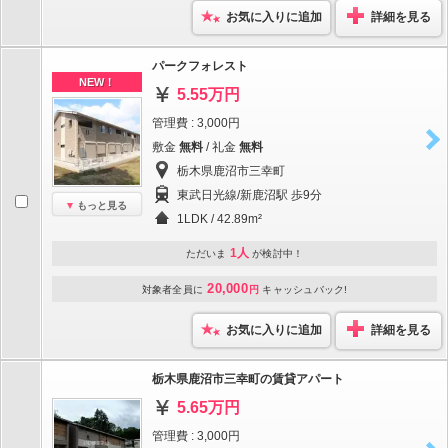
お気に入りに追加
詳細を見る
パークフォレスト
NEW！
5.55万円
管理費 : 3,000円
敷金
無料
/ 礼金
無料
栃木県鹿沼市三幸町
東武日光線/新鹿沼駅 歩9分
もっと見る
1LDK / 42.89m²
1人
ただいま
が検討中！
20,000
対象者全員に
円
キャッシュバック!
お気に入りに追加
詳細を見る
栃木県鹿沼市三幸町の賃貸アパート
5.65万円
管理費 : 3,000円