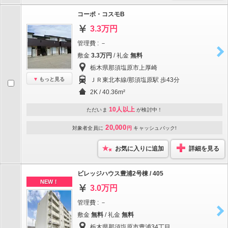
コーポ・コスモB
3.3万円
管理費 : －
敷金
3.3万円
/ 礼金
無料
栃木県那須塩原市上厚崎
もっと見る
ＪＲ東北本線/那須塩原駅 歩43分
2K / 40.36m²
10人以上
ただいま
が検討中！
20,000
対象者全員に
円
キャッシュバック!
お気に入りに追加
詳細を見る
ビレッジハウス豊浦2号棟 / 405
NEW！
3.0万円
管理費 : －
敷金
無料
/ 礼金
無料
栃木県那須塩原市豊浦34丁目