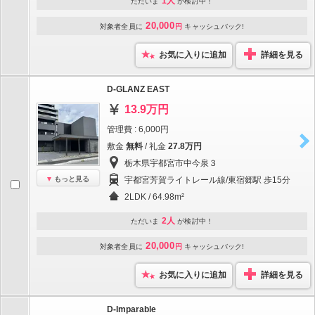
1人
ただいま
が検討中！
20,000
対象者全員に
円
キャッシュバック!
お気に入りに追加
詳細を見る
D-GLANZ EAST
13.9万円
管理費 : 6,000円
敷金
無料
/ 礼金
27.8万円
栃木県宇都宮市中今泉３
もっと見る
宇都宮芳賀ライトレール線/東宿郷駅 歩15分
2LDK / 64.98m²
2人
ただいま
が検討中！
20,000
対象者全員に
円
キャッシュバック!
お気に入りに追加
詳細を見る
D-Imparable