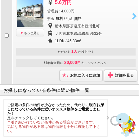
5.6万円
管理費 : 4,000円
敷金
無料
/ 礼金
無料
栃木県那須塩原市豊浦北町
もっと見る
ＪＲ東北本線/黒磯駅 歩32分
1LDK / 45.33m²
1人
ただいま
が検討中！
20,000
対象者全員に
円
キャッシュバック!
お気に入りに追加
詳細を見る
お探しになっている条件に近い物件一覧
ご指定の条件の物件が少なかったため、代わりに
現在お探
しになっている条件に近いオススメ物件をご用意しまし
た！
是非チェックしてください。
＊引き継がれていない条件がある場合がございます。
気になる物件がある際は物件情報を十分に確認して下さ
い。