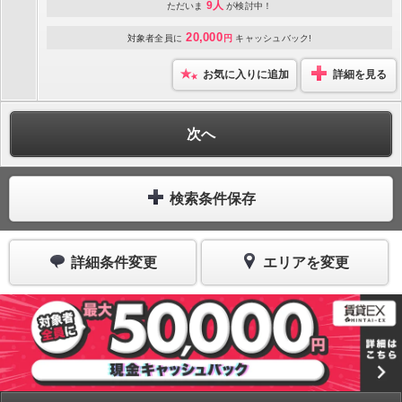
9人
ただいま
が検討中！
20,000
対象者全員に
円
キャッシュバック!
お気に入りに追加
詳細を見る
次へ
検索条件保存
詳細条件変更
エリアを変更