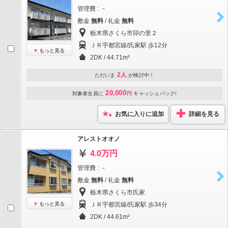
管理費 : －
敷金
無料
/ 礼金
無料
栃木県さくら市卯の里２
ＪＲ宇都宮線/氏家駅 歩12分
もっと見る
2DK / 44.71m²
2人
ただいま
が検討中！
20,000
対象者全員に
円
キャッシュバック!
お気に入りに追加
詳細を見る
アレストオオノ
4.0万円
管理費 : －
敷金
無料
/ 礼金
無料
栃木県さくら市氏家
もっと見る
ＪＲ宇都宮線/氏家駅 歩34分
2DK / 44.61m²