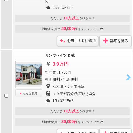
分
2DK / 46.0m²
10人以上
ただいま
が検討中！
20,000
対象者全員に
円
キャッシュバック!
お気に入りに追加
詳細を見る
サンワハイツ Ｄ棟
3.9万円
管理費 : 1,700円
敷金
無料
/ 礼金
無料
栃木県さくら市氏家
もっと見る
ＪＲ宇都宮線/氏家駅 歩3分
1R / 33.15m²
10人以上
ただいま
が検討中！
20,000
対象者全員に
円
キャッシュバック!