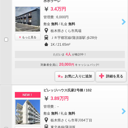
ポポラーレ
3.4万円
管理費 : 6,000円
敷金
無料
/ 礼金
無料
栃木県さくら市馬場
もっと見る
ＪＲ宇都宮線/蒲須坂駅 歩28分
1K / 21.65m²
4人
ただいま
が検討中！
20,000
対象者全員に
円
キャッシュバック!
お気に入りに追加
詳細を見る
ビレッジハウス氏家2号棟 / 102
NEW！
3.89万円
管理費 : －
敷金
無料
/ 礼金
無料
栃木県さくら市草川64丁目
東北本線/蒲須坂