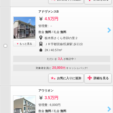
アドヴァンスB
4.5万円
管理費 : －
敷金
無料
/ 礼金
無料
栃木県さくら市卯の里２
もっと見る
ＪＲ宇都宮線/氏家駅 歩11分
2K / 40.57m²
3人
ただいま
が検討中！
20,000
対象者全員に
円
キャッシュバック!
お気に入りに追加
詳細を見る
アウリオン
3.5万円
管理費 : 6,000円
敷金
無料
/ 礼金
無料