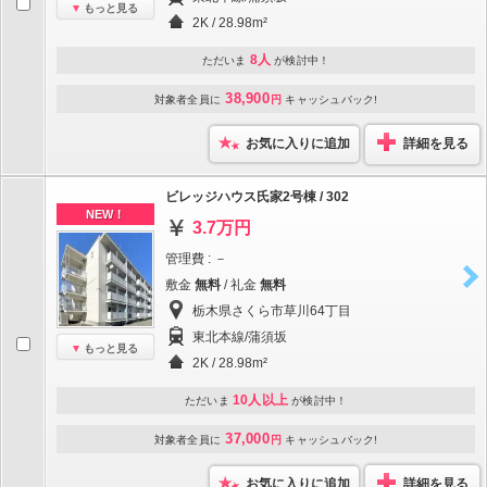
もっと見る
2K / 28.98m²
8人
ただいま
が検討中！
38,900
対象者全員に
円
キャッシュバック!
お気に入りに追加
詳細を見る
ビレッジハウス氏家2号棟 / 302
NEW！
3.7万円
管理費 : －
敷金
無料
/ 礼金
無料
栃木県さくら市草川64丁目
東北本線/蒲須坂
もっと見る
2K / 28.98m²
10人以上
ただいま
が検討中！
37,000
対象者全員に
円
キャッシュバック!
お気に入りに追加
詳細を見る