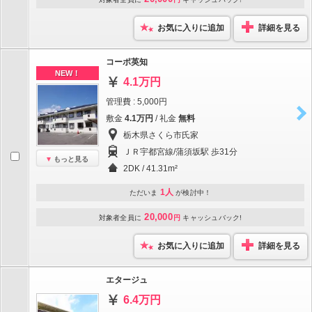
お気に入りに追加
詳細を見る
コーポ英知
NEW！
4.1万円
管理費 : 5,000円
敷金
4.1万円
/ 礼金
無料
栃木県さくら市氏家
ＪＲ宇都宮線/蒲須坂駅 歩31分
もっと見る
2DK / 41.31m²
1人
ただいま
が検討中！
20,000
対象者全員に
円
キャッシュバック!
お気に入りに追加
詳細を見る
エタージュ
6.4万円