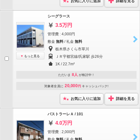
お気に入りに追加
詳細を見る
シーグラース
3.5万円
管理費 : 4,000円
敷金
無料
/ 礼金
無料
栃木県さくら市草川
もっと見る
ＪＲ宇都宮線/氏家駅 歩26分
1K / 22.7m²
8人
ただいま
が検討中！
20,000
対象者全員に
円
キャッシュバック!
お気に入りに追加
詳細を見る
パストラーレＡ / 101
4.0万円
管理費 : 2,000円
敷金
無料
/ 礼金
無料