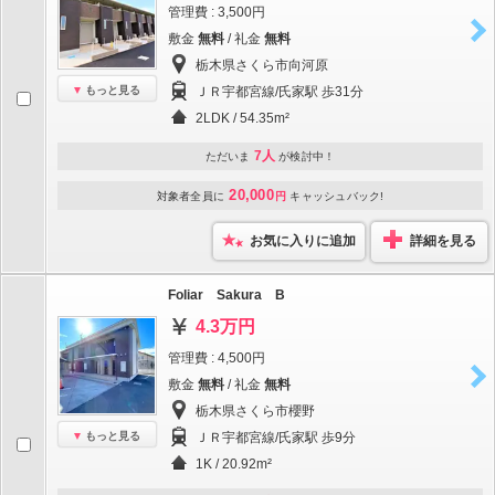
管理費 : 3,500円
敷金
無料
/ 礼金
無料
栃木県さくら市向河原
もっと見る
ＪＲ宇都宮線/氏家駅 歩31分
2LDK / 54.35m²
7人
ただいま
が検討中！
20,000
対象者全員に
円
キャッシュバック!
お気に入りに追加
詳細を見る
Foliar Sakura B
4.3万円
管理費 : 4,500円
敷金
無料
/ 礼金
無料
栃木県さくら市櫻野
もっと見る
ＪＲ宇都宮線/氏家駅 歩9分
1K / 20.92m²