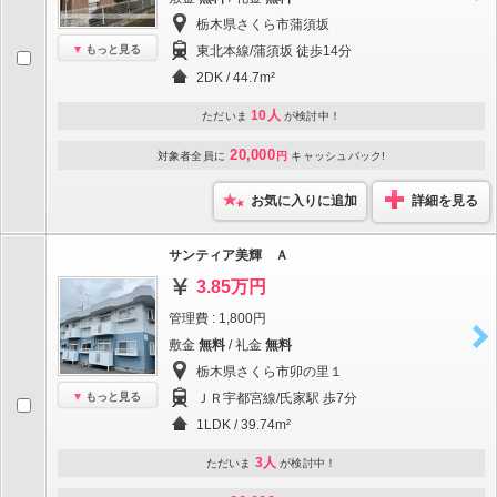
栃木県さくら市蒲須坂
もっと見る
東北本線/蒲須坂 徒歩14分
2DK / 44.7m²
10人
ただいま
が検討中！
20,000
対象者全員に
円
キャッシュバック!
お気に入りに追加
詳細を見る
サンティア美輝 Ａ
3.85万円
管理費 : 1,800円
敷金
無料
/ 礼金
無料
栃木県さくら市卯の里１
もっと見る
ＪＲ宇都宮線/氏家駅 歩7分
1LDK / 39.74m²
3人
ただいま
が検討中！