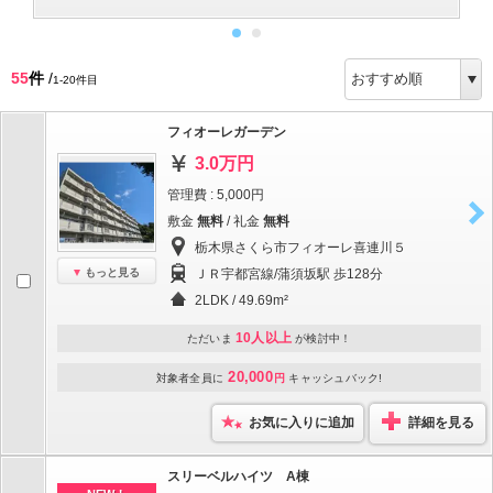
55
件
/
1-20件目
フィオーレガーデン
3.0万円
管理費 : 5,000円
敷金
無料
/ 礼金
無料
栃木県さくら市フィオーレ喜連川５
もっと見る
ＪＲ宇都宮線/蒲須坂駅 歩128分
2LDK / 49.69m²
10人以上
ただいま
が検討中！
20,000
対象者全員に
円
キャッシュバック!
お気に入りに追加
詳細を見る
スリーベルハイツ A棟