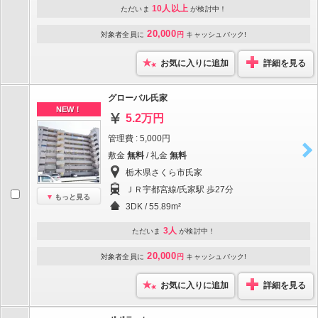
10人以上
ただいま
が検討中！
20,000
対象者全員に
円
キャッシュバック!
お気に入りに追加
詳細を見る
グローバル氏家
NEW！
5.2万円
管理費 : 5,000円
敷金
無料
/ 礼金
無料
栃木県さくら市氏家
ＪＲ宇都宮線/氏家駅 歩27分
もっと見る
3DK / 55.89m²
3人
ただいま
が検討中！
20,000
対象者全員に
円
キャッシュバック!
お気に入りに追加
詳細を見る