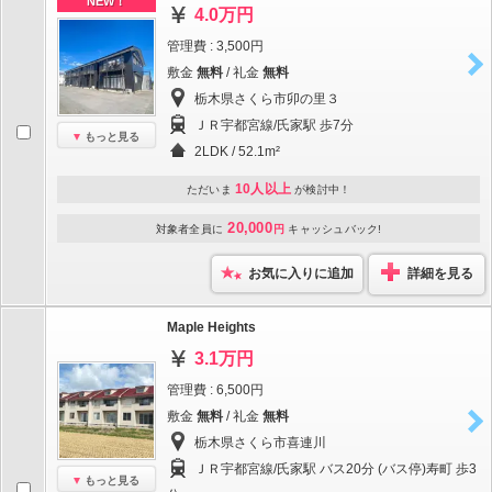
NEW！
4.0万円
管理費 : 3,500円
敷金
無料
/ 礼金
無料
栃木県さくら市卯の里３
ＪＲ宇都宮線/氏家駅 歩7分
もっと見る
2LDK / 52.1m²
10人以上
ただいま
が検討中！
20,000
対象者全員に
円
キャッシュバック!
お気に入りに追加
詳細を見る
Maple Heights
3.1万円
管理費 : 6,500円
敷金
無料
/ 礼金
無料
栃木県さくら市喜連川
ＪＲ宇都宮線/氏家駅 バス20分 (バス停)寿町 歩3
もっと見る