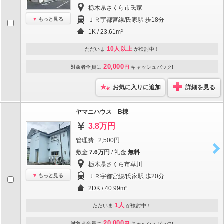
栃木県さくら市氏家
もっと見る
ＪＲ宇都宮線/氏家駅 歩18分
1K / 23.61m²
10人以上
ただいま
が検討中！
20,000
対象者全員に
円
キャッシュバック!
お気に入りに追加
詳細を見る
ヤマニハウス B棟
3.8万円
管理費 : 2,500円
敷金
7.6万円
/ 礼金
無料
栃木県さくら市草川
もっと見る
ＪＲ宇都宮線/氏家駅 歩20分
2DK / 40.99m²
1人
ただいま
が検討中！
20,000
対象者全員に
円
キャッシュバック!