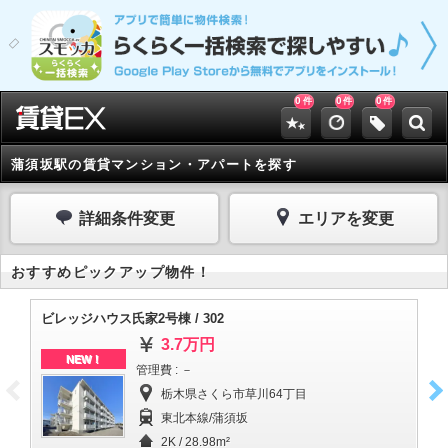
0
0
0
件
件
件
蒲須坂駅の賃貸マンション・アパートを探す
詳細条件変更
エリアを変更
おすすめピックアップ物件！
ビレッジハウス氏家2号棟 / 302
ビ
3.7万円
NEW！
管理費 : －
栃木県さくら市草川64丁目
東北本線/蒲須坂
2K / 28.98m²