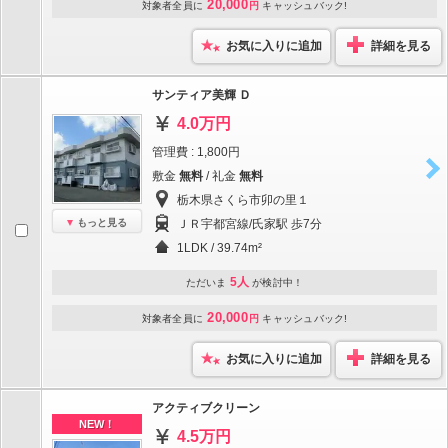
20,000
対象者全員に
円
キャッシュバック!
お気に入りに追加
詳細を見る
サンティア美輝 Ｄ
4.0万円
管理費 : 1,800円
敷金
無料
/ 礼金
無料
栃木県さくら市卯の里１
もっと見る
ＪＲ宇都宮線/氏家駅 歩7分
1LDK / 39.74m²
5人
ただいま
が検討中！
20,000
対象者全員に
円
キャッシュバック!
お気に入りに追加
詳細を見る
アクティブクリーン
NEW！
4.5万円