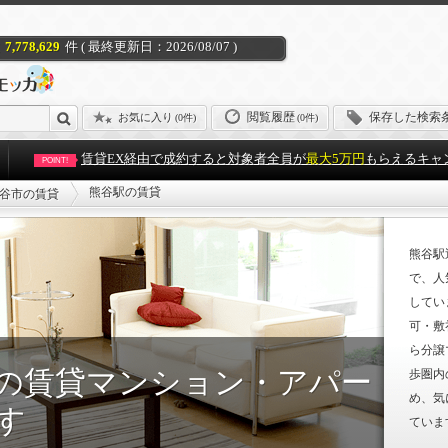
7,778,629
件 ( 最終更新日：2026/08/07 )
閲覧履歴
保存した検索
お気に入り
(
0件
)
(0件)
賃貸EX経由で成約すると対象者全員が
最大5万円
もらえるキャ
POINT!
熊谷駅の賃貸
谷市の賃貸
熊谷駅
で、人
してい
可・敷
ら分譲
の賃貸マンション・アパー
歩圏内
め、気
す
ていま