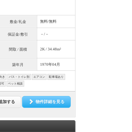
無料
/
無料
敷金/礼金
－/－
保証金/敷引
2K / 34.48m²
間取 / 面積
1970年04月
築年月
向き
バス・トイレ別
エアコン
駐車場あり
居可
ペット相談
追加する
物件詳細を見る