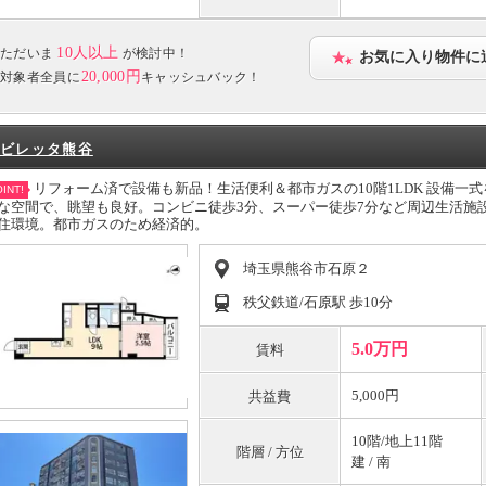
10人以上
ただいま
が検討中！
お気に入り物件に
20,000円
対象者全員に
キャッシュバック！
ビレッタ熊谷
リフォーム済で設備も新品！生活便利＆都市ガスの10階1LDK 設備一式
INT!
な空間で、眺望も良好。コンビニ徒歩3分、スーパー徒歩7分など周辺生活施
住環境。都市ガスのため経済的。
埼玉県熊谷市石原２
秩父鉄道/石原駅 歩10分
5.0万円
賃料
5,000円
共益費
10階/地上11階
階層 / 方位
建 / 南