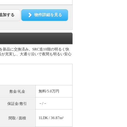
追加する
物件詳細を見る
を新品に交換済み。SRC造10階の明るく快
設が充実し、大通り沿いで夜間も明るい安心
無料
/5.0万円
敷金/礼金
－/－
保証金/敷引
1LDK / 36.87m²
間取 / 面積