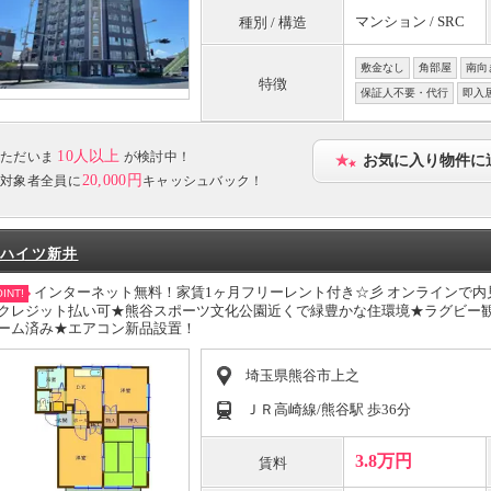
マンション / SRC
種別 / 構造
敷金なし
角部屋
南向
特徴
保証人不要・代行
即入
10人以上
ただいま
が検討中！
お気に入り物件に
20,000円
対象者全員に
キャッシュバック！
ハイツ新井
インターネット無料！家賃1ヶ月フリーレント付き☆彡 オンラインで
INT!
クレジット払い可★熊谷スポーツ文化公園近くで緑豊かな住環境★ラグビー
ーム済み★エアコン新品設置！
埼玉県熊谷市上之
ＪＲ高崎線/熊谷駅 歩36分
3.8万円
賃料