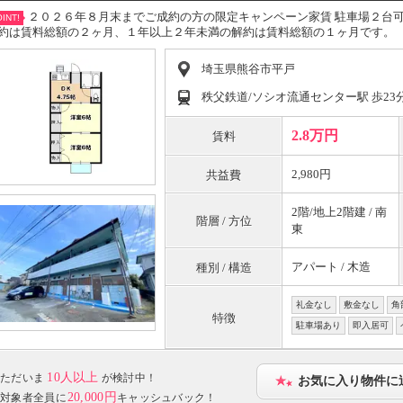
２０２６年８月末までご成約の方の限定キャンペーン家賃 駐車場２台
INT!
約は賃料総額の２ヶ月、１年以上２年未満の解約は賃料総額の１ヶ月です。
埼玉県熊谷市平戸
秩父鉄道/ソシオ流通センター駅 歩23
2.8万円
賃料
2,980円
共益費
2階/地上2階建 / 南
階層 / 方位
東
アパート / 木造
種別 / 構造
礼金なし
敷金なし
角
特徴
駐車場あり
即入居可
10人以上
ただいま
が検討中！
お気に入り物件に
20,000円
対象者全員に
キャッシュバック！