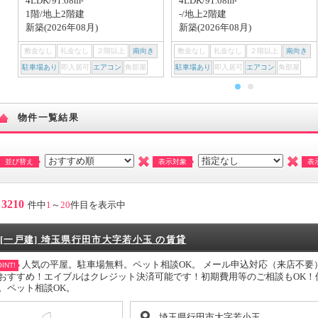
4LDK/91.08m²
4LDK/91.08m²
1階/地上2階建
-/地上2階建
新築(2026年08月)
新築(2026年08月)
敷金なし
礼金なし
２階以上
南向き
敷金なし
礼金なし
２階以上
南向き
駐車場あり
即入居可
エアコン
角部屋
駐車場あり
即入居可
エアコン
角部屋
物件一覧結果
並び替え
表示対象
表
3210
件中
1
～
20
件目を表示中
[一戸建] 埼玉県行田市大字若小玉 の賃貸
人気の平屋。駐車場無料。ペット相談OK。 メール申込対応（来店不要
INT!
おすすめ！エイブルはクレジット決済可能です！初期費用等のご相談もOK！
。ペット相談OK。
埼玉県行田市大字若小玉