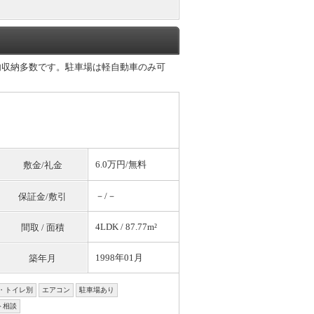
内収納多数です。駐車場は軽自動車のみ可
6.0万円/
無料
敷金/礼金
－/－
保証金/敷引
4LDK / 87.77m²
間取 / 面積
1998年01月
築年月
・トイレ別
エアコン
駐車場あり
ト相談