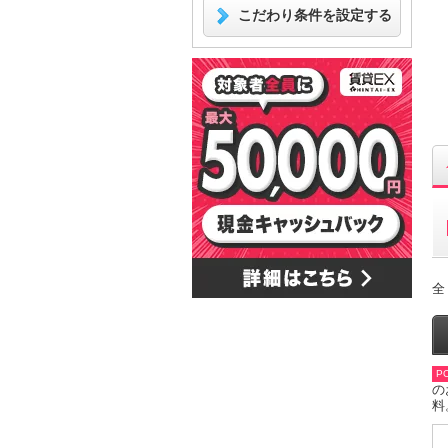
こだわり条件を設定する
全
PO
の
料