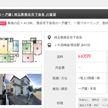
[一戸建] 埼玉県熊谷市下奈良 の賃貸
角地の広々４LDK。 熊谷市下奈良の一戸建て。一部フローリング、室
INT!
。
埼玉県熊谷市下奈良
ＪＲ高崎線/熊谷駅 歩83分
6.0万円
賃料
－
共益費
-/地上2階建 / 南
階層 / 方位
一戸建 / 木造
種別 / 構造
礼金なし
南向き
バス
特徴
保証人不要・代行
ペッ