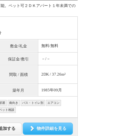
可能。ペット可２ＤＫアパート１年未満での
分
無料
/
無料
敷金/礼金
－/－
保証金/敷引
2DK / 37.26m²
間取 / 面積
1985年09月
築年月
部屋
南向き
バス・トイレ別
エアコン
ペット相談
追加する
物件詳細を見る