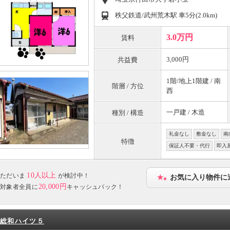
秩父鉄道/武州荒木駅 車5分(2.0km)
3.0万円
賃料
3,000円
共益費
1階/地上1階建 / 南
階層 / 方位
西
一戸建 / 木造
種別 / 構造
礼金なし
敷金なし
南
特徴
保証人不要・代行
即入
10人以上
ただいま
が検討中！
お気に入り物件に
20,000円
対象者全員に
キャッシュバック！
総和ハイツ５