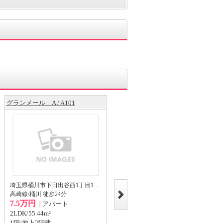
グランメール A / A101
レオパレス水際邸 / 206
埼玉県桶川市下日出谷西1丁目18-4
埼玉県行田市長野2丁目21-1
高崎線/桶川 徒歩24分
秩父鉄道本線/東行田 徒歩17分
7.5万円
5.6万円
｜アパート
｜アパート
2LDK/55.44m²
1K/21.81m²
1階/地上2階建
2階/地上2階建