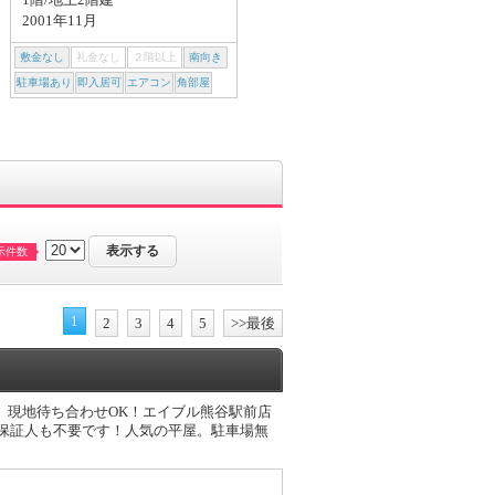
2001年11月
2004年10月
敷金なし
礼金なし
２階以上
南向き
敷金なし
礼金なし
２階以上
南向き
駐車場あり
即入居可
エアコン
角部屋
駐車場あり
即入居可
エアコン
角部屋
示件数
1
2
3
4
5
>>最後
）現地待ち合わせOK！エイブル熊谷駅前店
保証人も不要です！人気の平屋。駐車場無