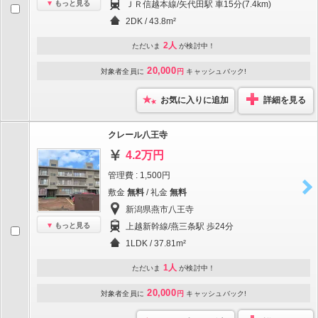
もっと見る
ＪＲ信越本線/矢代田駅 車15分(7.4km)
2DK / 43.8m²
2人
ただいま
が検討中！
20,000
対象者全員に
円
キャッシュバック!
お気に入りに追加
詳細を見る
クレール八王寺
4.2万円
管理費 : 1,500円
敷金
無料
/ 礼金
無料
新潟県燕市八王寺
もっと見る
上越新幹線/燕三条駅 歩24分
1LDK / 37.81m²
1人
ただいま
が検討中！
20,000
対象者全員に
円
キャッシュバック!