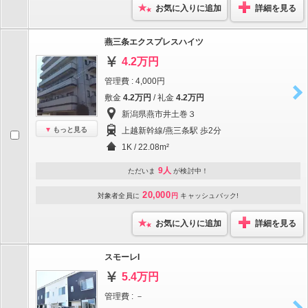
お気に入りに追加
詳細を見る
燕三条エクスプレスハイツ
4.2万円
管理費 : 4,000円
敷金
4.2万円
/ 礼金
4.2万円
新潟県燕市井土巻３
もっと見る
上越新幹線/燕三条駅 歩2分
1K / 22.08m²
9人
ただいま
が検討中！
20,000
対象者全員に
円
キャッシュバック!
お気に入りに追加
詳細を見る
スモーレI
5.4万円
管理費 : －