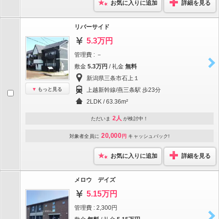
お気に入りに追加
詳細を見る
リバーサイド
5.3万円
管理費 : －
敷金
5.3万円
/ 礼金
無料
新潟県三条市石上１
もっと見る
上越新幹線/燕三条駅 歩23分
2LDK / 63.36m²
2人
ただいま
が検討中！
20,000
対象者全員に
円
キャッシュバック!
お気に入りに追加
詳細を見る
メロウ デイズ
5.15万円
管理費 : 2,300円