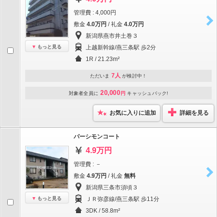
管理費 : 4,000円
敷金
4.0万円
/ 礼金
4.0万円
新潟県燕市井土巻３
もっと見る
上越新幹線/燕三条駅 歩2分
1R / 21.23m²
7人
ただいま
が検討中！
20,000
対象者全員に
円
キャッシュバック!
お気に入りに追加
詳細を見る
パーシモンコート
4.9万円
管理費 : －
敷金
4.9万円
/ 礼金
無料
新潟県三条市須頃３
もっと見る
ＪＲ弥彦線/燕三条駅 歩11分
3DK / 58.8m²