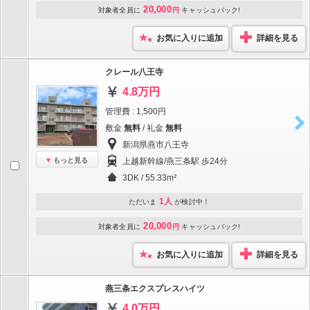
20,000
対象者全員に
円
キャッシュバック!
お気に入りに追加
詳細を見る
クレール八王寺
4.8万円
管理費 : 1,500円
敷金
無料
/ 礼金
無料
新潟県燕市八王寺
もっと見る
上越新幹線/燕三条駅 歩24分
3DK / 55.33m²
1人
ただいま
が検討中！
20,000
対象者全員に
円
キャッシュバック!
お気に入りに追加
詳細を見る
燕三条エクスプレスハイツ
4.0万円