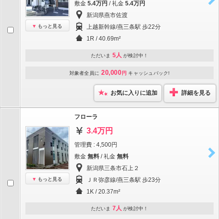
敷金
5.4万円
/ 礼金
5.4万円
新潟県燕市佐渡
もっと見る
上越新幹線/燕三条駅 歩22分
1R / 40.69m²
5人
ただいま
が検討中！
20,000
対象者全員に
円
キャッシュバック!
お気に入りに追加
詳細を見る
フローラ
3.4万円
管理費 : 4,500円
敷金
無料
/ 礼金
無料
新潟県三条市石上２
もっと見る
ＪＲ弥彦線/燕三条駅 歩23分
1K / 20.37m²
7人
ただいま
が検討中！