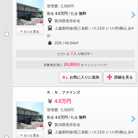
管理費 : 3,300円
敷金
4.0万円
/ 礼金
無料
新潟県燕市杉名
上越新幹線/燕三条駅 バス13分 (バス停)柳山 歩4
もっと見る
分
2DK / 40.04m²
7人
ただいま
が検討中！
20,000
対象者全員に
円
キャッシュバック!
お気に入りに追加
詳細を見る
Ｋ．Ｎ．ファインズ
4.0万円
管理費 : 3,300円
敷金
4.0万円
/ 礼金
無料
新潟県燕市杉名
上越新幹線/燕三条駅 バス13分 (バス停)柳山 歩4
もっと見る