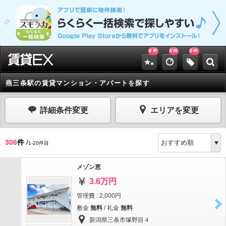
0
0
0
件
件
件
燕三条駅の賃貸マンション・アパートを探す
詳細条件変更
エリアを変更
306
件
/
1-20件目
メゾン恵
3.6万円
管理費 : 2,000円
敷金
無料
/ 礼金
無料
新潟県三条市塚野目４