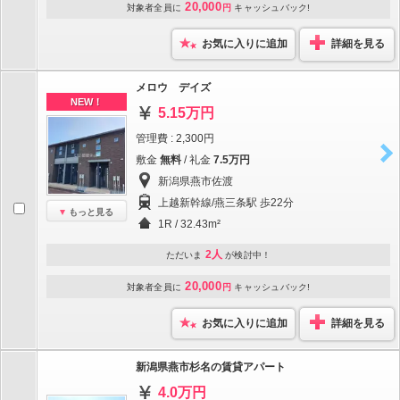
20,000
対象者全員に
円
キャッシュバック!
お気に入りに追加
詳細を見る
メロウ デイズ
NEW！
5.15万円
管理費 : 2,300円
敷金
無料
/ 礼金
7.5万円
新潟県燕市佐渡
上越新幹線/燕三条駅 歩22分
もっと見る
1R / 32.43m²
2人
ただいま
が検討中！
20,000
対象者全員に
円
キャッシュバック!
お気に入りに追加
詳細を見る
新潟県燕市杉名の賃貸アパート
4.0万円