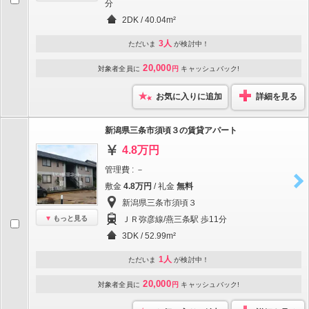
分
2DK / 40.04m²
3人
ただいま
が検討中！
20,000
対象者全員に
円
キャッシュバック!
お気に入りに追加
詳細を見る
新潟県三条市須頃３の賃貸アパート
4.8万円
管理費 : －
敷金
4.8万円
/ 礼金
無料
新潟県三条市須頃３
もっと見る
ＪＲ弥彦線/燕三条駅 歩11分
3DK / 52.99m²
1人
ただいま
が検討中！
20,000
対象者全員に
円
キャッシュバック!