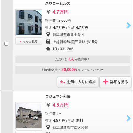
スワローヒルズ
4.7万円
管理費 : 2,000円
敷金
4.7万円
/ 礼金
4.7万円
新潟県燕市井土巻４
もっと見る
上越新幹線/燕三条駅 歩15分
1R / 33.12m²
2人
ただいま
が検討中！
20,000
対象者全員に
円
キャッシュバック!
お気に入りに追加
詳細を見る
ロジュマン和泉
4.5万円
管理費 : －
敷金
4.5万円
/ 礼金
無料
新潟県新潟市南区和泉