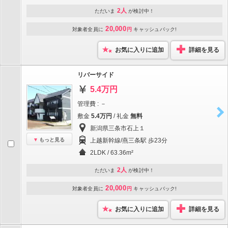
2人
ただいま
が検討中！
20,000
対象者全員に
円
キャッシュバック!
お気に入りに追加
詳細を見る
リバーサイド
5.4万円
管理費 : －
敷金
5.4万円
/ 礼金
無料
新潟県三条市石上１
もっと見る
上越新幹線/燕三条駅 歩23分
2LDK / 63.36m²
2人
ただいま
が検討中！
20,000
対象者全員に
円
キャッシュバック!
お気に入りに追加
詳細を見る