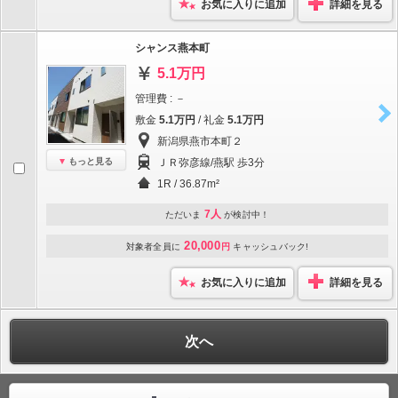
お気に入りに追加
詳細を見る
シャンス燕本町
5.1万円
管理費 : －
敷金
5.1万円
/ 礼金
5.1万円
新潟県燕市本町２
もっと見る
ＪＲ弥彦線/燕駅 歩3分
1R / 36.87m²
7人
ただいま
が検討中！
20,000
対象者全員に
円
キャッシュバック!
お気に入りに追加
詳細を見る
次へ