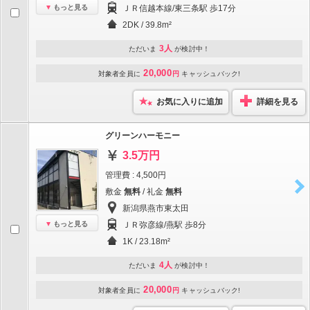
もっと見る
ＪＲ信越本線/東三条駅 歩17分
2DK / 39.8m²
3人
ただいま
が検討中！
20,000
対象者全員に
円
キャッシュバック!
お気に入りに追加
詳細を見る
グリーンハーモニー
3.5万円
管理費 : 4,500円
敷金
無料
/ 礼金
無料
新潟県燕市東太田
もっと見る
ＪＲ弥彦線/燕駅 歩8分
1K / 23.18m²
4人
ただいま
が検討中！
20,000
対象者全員に
円
キャッシュバック!