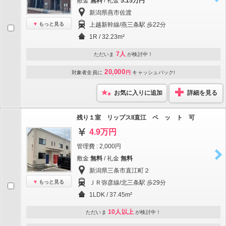
敷金
無料
/ 礼金
5.15万円
新潟県燕市佐渡
もっと見る
上越新幹線/燕三条駅 歩22分
1R / 32.23m²
7人
ただいま
が検討中！
20,000
対象者全員に
円
キャッシュバック!
お気に入りに追加
詳細を見る
残り１室 リップスII直江 ペ ッ ト 可
4.9万円
管理費 : 2,000円
敷金
無料
/ 礼金
無料
新潟県三条市直江町２
もっと見る
ＪＲ弥彦線/北三条駅 歩29分
1LDK / 37.45m²
10人以上
ただいま
が検討中！