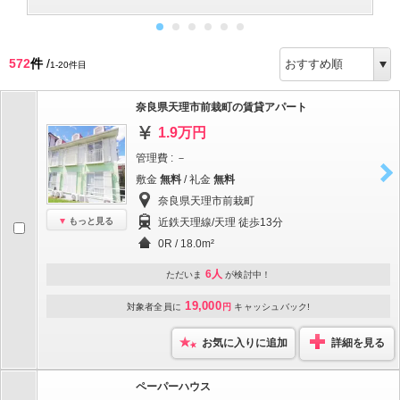
572
件
/
1-20件目
奈良県天理市前栽町の賃貸アパート
1.9万円
管理費 : －
敷金
無料
/ 礼金
無料
奈良県天理市前栽町
もっと見る
近鉄天理線/天理 徒歩13分
0R / 18.0m²
6人
ただいま
が検討中！
19,000
対象者全員に
円
キャッシュバック!
お気に入りに追加
詳細を見る
ペーパーハウス