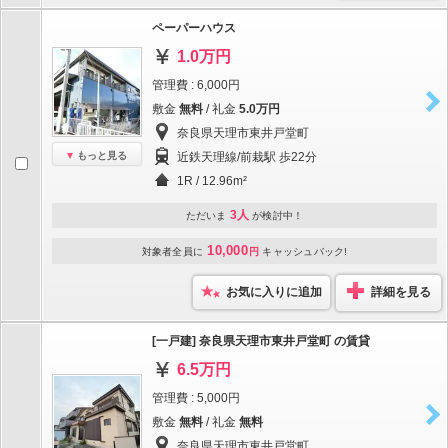
ペーパーハウス
1.0万円
管理費 : 6,000円
敷金
無料
/ 礼金
5.0万円
奈良県天理市東井戸堂町
もっと見る
近鉄天理線/前栽駅 歩22分
1R / 12.96m²
3人
ただいま
が検討中！
10,000
対象者全員に
円
キャッシュバック!
お気に入りに追加
詳細を見る
[一戸建] 奈良県天理市東井戸堂町 の賃貸
6.5万円
管理費 : 5,000円
敷金
無料
/ 礼金
無料
奈良県天理市東井戸堂町