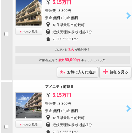
5.15万円
管理費 : 3,300円
敷金
無料
/ 礼金
無料
奈良県天理市前栽町
もっと見る
近鉄天理線/前栽 徒歩7分
2LDK / 56.51m²
1人
ただいま
が検討中！
50,000
対象者全員に
最大
円
キャッシュバック!
お気に入りに追加
詳細を見る
アメニティ前栽Ⅱ
5.15万円
管理費 : 3,300円
敷金
無料
/ 礼金
無料
奈良県天理市前栽町
もっと見る
近鉄天理線/前栽 徒歩7分
2LDK / 56.51m²