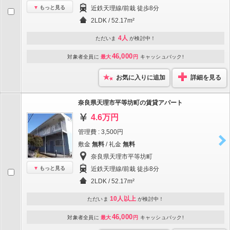
もっと見る
近鉄天理線/前栽 徒歩8分
2LDK / 52.17m²
4人
ただいま
が検討中！
46,000
対象者全員に
最大
円
キャッシュバック!
お気に入りに追加
詳細を見る
奈良県天理市平等坊町の賃貸アパート
4.6万円
管理費 : 3,500円
敷金
無料
/ 礼金
無料
奈良県天理市平等坊町
もっと見る
近鉄天理線/前栽 徒歩8分
2LDK / 52.17m²
10人以上
ただいま
が検討中！
46,000
対象者全員に
最大
円
キャッシュバック!