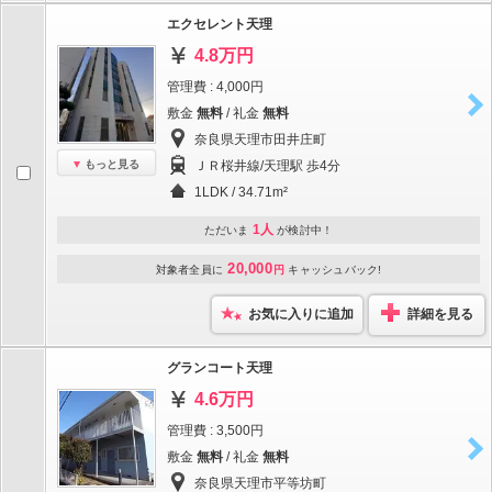
エクセレント天理
4.8万円
管理費 : 4,000円
敷金
無料
/ 礼金
無料
奈良県天理市田井庄町
もっと見る
ＪＲ桜井線/天理駅 歩4分
1LDK / 34.71m²
1人
ただいま
が検討中！
20,000
対象者全員に
円
キャッシュバック!
お気に入りに追加
詳細を見る
グランコート天理
4.6万円
管理費 : 3,500円
敷金
無料
/ 礼金
無料
奈良県天理市平等坊町