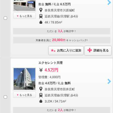
敷金
無料
/ 礼金
6.5万円
奈良県天理市川原城町
もっと見る
近鉄天理線/天理駅 歩4分
4K / 78.85m²
3人
ただいま
が検討中！
20,000
対象者全員に
円
キャッシュバック!
お気に入りに追加
詳細を見る
エクセレント天理
4.5万円
管理費 : 4,000円
敷金
4.0万円
/ 礼金
無料
奈良県天理市田井庄町
もっと見る
近鉄天理線/天理駅 歩4分
1LDK / 34.71m²
2人
ただいま
が検討中！