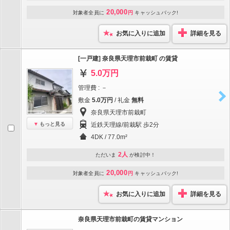
20,000
対象者全員に
円
キャッシュバック!
お気に入りに追加
詳細を見る
[一戸建] 奈良県天理市前栽町 の賃貸
5.0万円
管理費 : －
敷金
5.0万円
/ 礼金
無料
奈良県天理市前栽町
もっと見る
近鉄天理線/前栽駅 歩2分
4DK / 77.0m²
2人
ただいま
が検討中！
20,000
対象者全員に
円
キャッシュバック!
お気に入りに追加
詳細を見る
奈良県天理市前栽町の賃貸マンション