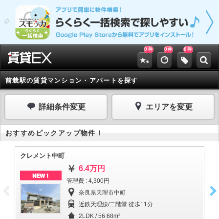
0
0
0
件
件
件
前栽駅の賃貸マンション・アパートを探す
詳細条件変更
エリアを変更
おすすめピックアップ物件！
クレメント中町
カ
6.4万円
NEW！
管理費 : 4,300円
奈良県天理市中町
近鉄天理線/二階堂 徒歩11分
2LDK / 56.68m²