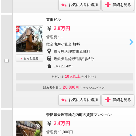
お気に入りに追加
詳細を見る
東田ビル
2.8万円
管理費 : －
敷金
無料
/ 礼金
無料
奈良県天理市川原城町
もっと見る
近鉄天理線/天理駅 歩6分
1K / 21.4m²
10人以上
ただいま
が検討中！
20,000
対象者全員に
円
キャッシュバック!
お気に入りに追加
詳細を見る
奈良県天理市杣之内町の賃貸マンション
2.4万円
管理費 : 1,000円