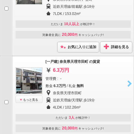
近鉄天理線/前栽駅 歩18分
7LDK / 153.02m²
10人以上
ただいま
が検討中！
20,000
対象者全員に
円
キャッシュバック!
お気に入りに追加
詳細を見る
[一戸建] 奈良県天理市田町 の賃貸
6.3万円
管理費 : －
敷金
6.3万円
/ 礼金
無料
奈良県天理市田町
もっと見る
近鉄天理線/天理駅 歩19分
4LDK / 102.26m²
3人
ただいま
が検討中！
20,000
対象者全員に
円
キャッシュバック!