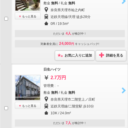
敷金
無料
/ 礼金
無料
奈良県天理市杣之内町
もっと見る
近鉄天理線/天理 徒歩28分
0R / 19.5m²
4人
ただいま
が検討中！
24,000
対象者全員に
円
キャッシュバック!
お気に入りに追加
詳細を見る
日生ハイツ
2.7万円
管理費 : －
敷金
無料
/ 礼金
無料
奈良県天理市二階堂上ノ庄町
もっと見る
近鉄天理線/二階堂駅 歩10分
1DK / 24.0m²
7人
ただいま
が検討中！