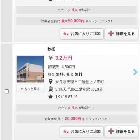
4人
ただいま
が検討中！
50,000
対象者全員に
最大
円
キャッシュバック!
お気に入りに追加
詳細を見る
秋桜
3.2万円
管理費 : 4,500円
敷金
無料
/ 礼金
無料
奈良県天理市二階堂上ノ庄町
もっと見る
近鉄天理線/二階堂駅 歩10分
1K / 19.87m²
4人
ただいま
が検討中！
20,000
対象者全員に
円
キャッシュバック!
お気に入りに追加
詳細を見る