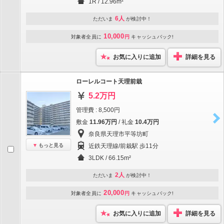
1R / 12.96m²
6人
ただいま
が検討中！
10,000
対象者全員に
円
キャッシュバック!
お気に入りに追加
詳細を見る
ローレルコート天理前栽
5.2万円
管理費 : 8,500円
敷金
11.96万円
/ 礼金
10.4万円
奈良県天理市平等坊町
もっと見る
近鉄天理線/前栽駅 歩11分
3LDK / 66.15m²
2人
ただいま
が検討中！
20,000
対象者全員に
円
キャッシュバック!
お気に入りに追加
詳細を見る