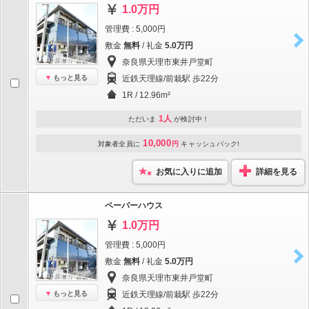
1.0万円
管理費 : 5,000円
敷金
無料
/ 礼金
5.0万円
奈良県天理市東井戸堂町
もっと見る
近鉄天理線/前栽駅 歩22分
1R / 12.96m²
1人
ただいま
が検討中！
10,000
対象者全員に
円
キャッシュバック!
お気に入りに追加
詳細を見る
ペーパーハウス
1.0万円
管理費 : 5,000円
敷金
無料
/ 礼金
5.0万円
奈良県天理市東井戸堂町
もっと見る
近鉄天理線/前栽駅 歩22分