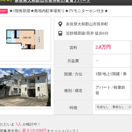
奈良県大和郡山市筒井町の賃貸アパート
★1階角部屋★敷地内駐車場有り★TVモニターホン付き★
INT!
奈良県大和郡山市筒井町
近鉄橿原線/筒井 徒歩6分
2.8万円
賃料
－
共益費
1階/地上1階建 / 東
階層 / 方位
アパート / 軽量鉄
種別 / 構造
骨
礼金なし
敷金なし
エ
特徴
3人
ただいま
が検討中！
最大28,000円
対象者全員に
キャッシュバック！