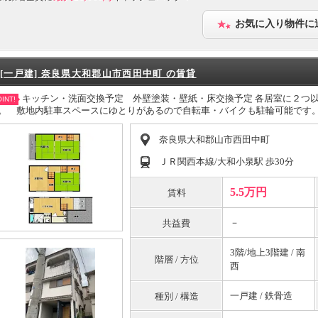
お気に入り物件に
[一戸建] 奈良県大和郡山市西田中町 の賃貸
キッチン・洗面交換予定 外壁塗装・壁紙・床交換予定 各居室に２つ
INT!
。 敷地内駐車スペースにゆとりがあるので自転車・バイクも駐輪可能です
奈良県大和郡山市西田中町
ＪＲ関西本線/大和小泉駅 歩30分
5.5万円
賃料
－
共益費
3階/地上3階建 / 南
階層 / 方位
西
一戸建 / 鉄骨造
種別 / 構造