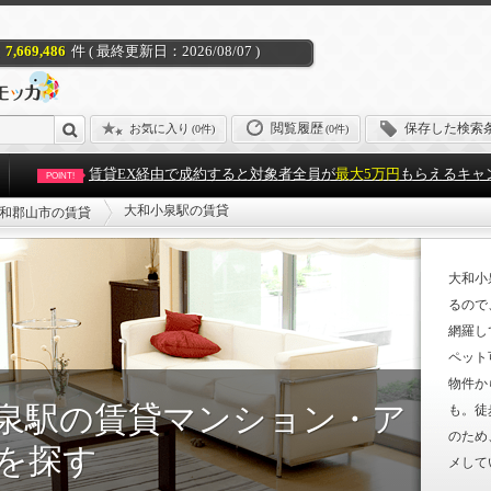
7,669,486
件 ( 最終更新日：2026/08/07 )
閲覧履歴
保存した検索
お気に入り
(
0件
)
(0件)
賃貸EX経由で成約すると対象者全員が
最大5万円
もらえるキャ
POINT!
大和小泉駅の賃貸
和郡山市の賃貸
大和小
るので
網羅し
ペット
物件か
泉駅の賃貸マンション・ア
も。徒
のため
を探す
メして