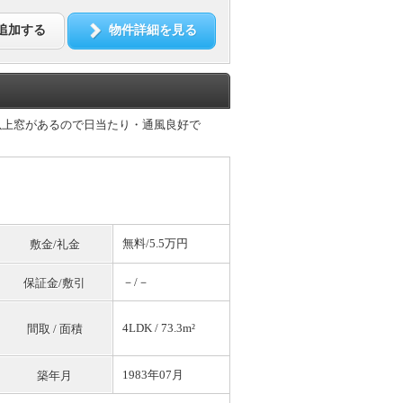
追加する
物件詳細を見る
以上窓があるので日当たり・通風良好で
。
無料
/5.5万円
敷金/礼金
－/－
保証金/敷引
4LDK / 73.3m²
間取 / 面積
1983年07月
築年月