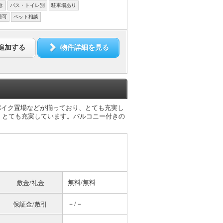
き
バス・トイレ別
駐車場あり
居可
ペット相談
追加する
物件詳細を見る
バイク置場などが揃っており、とても充実し
、とても充実しています。バルコニー付きの
無料
/
無料
敷金/礼金
－/－
保証金/敷引