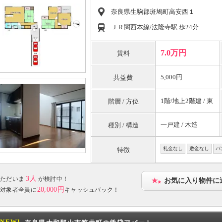
奈良県生駒郡斑鳩町高安西１
ＪＲ関西本線/法隆寺駅 歩24分
7.0万円
賃料
5,000円
共益費
1階/地上2階建 / 東
階層 / 方位
一戸建 / 木造
種別 / 構造
礼金なし
敷金なし
バ
特徴
3人
ただいま
が検討中！
お気に入り物件に
20,000円
対象者全員に
キャッシュバック！
[NEW]