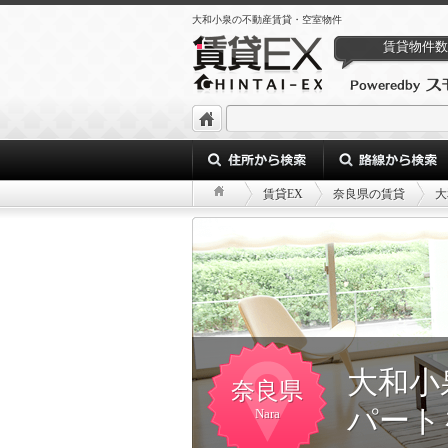
大和小泉の不動産賃貸・空室物件
賃貸物件数
賃貸EX
奈良県の賃貸
大
大和小
奈良県
パート
Nara