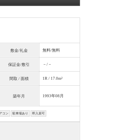
無料
/
無料
敷金/礼金
－/－
保証金/敷引
1R / 17.0m²
間取 / 面積
1993年08月
築年月
アコン
駐車場あり
即入居可