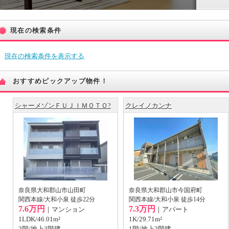
現在の検索条件
現在の検索条件を表示する
おすすめピックアップ物件！
シャーメゾンＦＵＪＩＭＯＴＯ?
クレイノカンナ
奈良県大和郡山市山田町
奈良県大和郡山市今国府町
関西本線/大和小泉 徒歩22分
関西本線/大和小泉 徒歩14分
7.6万円
7.3万円
｜マンション
｜アパート
1LDK/46.01m²
1K/29.71m²
2階/地上3階建
1階/地上2階建