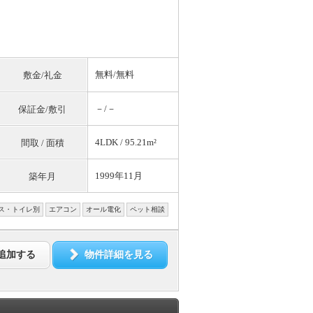
無料
/
無料
敷金/礼金
－/－
保証金/敷引
4LDK / 95.21m²
間取 / 面積
1999年11月
築年月
ス・トイレ別
エアコン
オール電化
ペット相談
追加する
物件詳細を見る