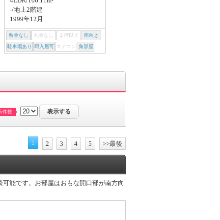
4LDK/106.11m²
4DK/67.23m²
-/地上2階建
1階/地上2階建
1999年12月
1984年04月
敷金なし
礼金なし
２階以上
南向き
敷金なし
礼金なし
２階以上
南向き
駐車場あり
即入居可
エアコン
角部屋
駐車場あり
即入居可
エアコン
角部屋
示件数
1
2
3
4
5
>>最後
相談可能です。お部屋はおもな開口部が南方向