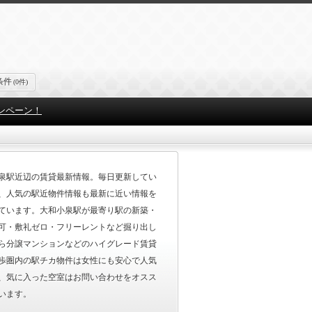
条件
(0件)
ンペーン！
泉駅近辺の賃貸最新情報。毎日更新してい
、人気の駅近物件情報も最新に近い情報を
ています。大和小泉駅が最寄り駅の新築・
可・敷礼ゼロ・フリーレントなど掘り出し
ら分譲マンションなどのハイグレード賃貸
歩圏内の駅チカ物件は女性にも安心で人気
、気に入った空室はお問い合わせをオスス
います。