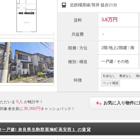
近鉄橿原線/筒井 徒歩21分
3.8万円
賃料
－
共益費
2階/地上2階建 / 南
階層 / 方位
一戸建 / その他
種別 / 構造
礼金なし
敷金なし
南
特徴
ペット相談
9人
ただいま
が検討中！
お気に入り物件に
38,000円
対象者全員に
キャッシュバック！
[一戸建] 奈良県生駒郡斑鳩町高安西１ の賃貸