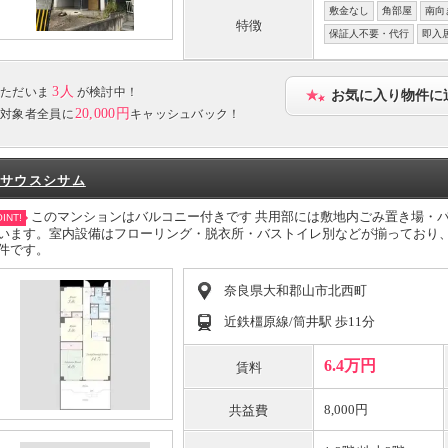
敷金なし
角部屋
南向
特徴
保証人不要・代行
即入
3人
ただいま
が検討中！
お気に入り物件に
20,000円
対象者全員に
キャッシュバック！
サウスシサム
このマンションはバルコニー付きです 共用部には敷地内ごみ置き場・
INT!
います。室内設備はフローリング・脱衣所・バストイレ別などが揃っており
件です。
奈良県大和郡山市北西町
近鉄橿原線/筒井駅 歩11分
6.4万円
賃料
8,000円
共益費