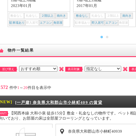
2023年01月
2017年01月
敷金なし
礼金なし
２階以上
南向き
敷金なし
礼金なし
２階以上
南向き
駐車場あり
即入居可
エアコン
角部屋
駐車場あり
即入居可
エアコン
角部屋
物件一覧結果
並び替え
表示対象
表
572
件中
1
～
20
件目を表示中
[NEW]
[一戸建] 奈良県大和郡山市小林町409 の賃貸
【関西本線 大和小泉 徒歩15分】敷金・礼金なしの物件です。ペット
INT!
向いており、お部屋の床は全部屋フローリングとなっています。
奈良県大和郡山市小林町40939