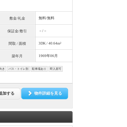
無料
/
無料
敷金/礼金
－/－
保証金/敷引
3DK / 40.64m²
間取 / 面積
1969年06月
築年月
向き
バス・トイレ別
駐車場あり
即入居可
追加する
物件詳細を見る