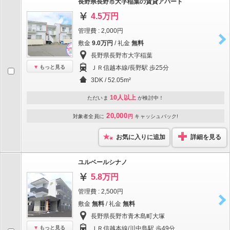
長野県長野市大字稲葉の賃貸アパート
4.5万円
管理費 : 2,000円
敷金
9.0万円
/ 礼金
無料
長野県長野市大字稲葉
もっと見る
ＪＲ信越本線/長野駅 歩25分
3DK / 52.05m²
10人以上
ただいま
が検討中！
20,000
対象者全員に
円
キャッシュバック!
お気に入りに追加
詳細を見る
ユルベールシナノ
5.8万円
管理費 : 2,500円
敷金
無料
/ 礼金
無料
長野県長野市青木島町大塚
もっと見る
ＪＲ信越本線/川中島駅 歩49分