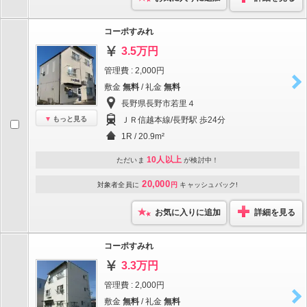
コーポすみれ
3.5万円
管理費 : 2,000円
敷金
無料
/ 礼金
無料
長野県長野市若里４
もっと見る
ＪＲ信越本線/長野駅 歩24分
1R / 20.9m²
10人以上
ただいま
が検討中！
20,000
対象者全員に
円
キャッシュバック!
お気に入りに追加
詳細を見る
コーポすみれ
3.3万円
管理費 : 2,000円
敷金
無料
/ 礼金
無料