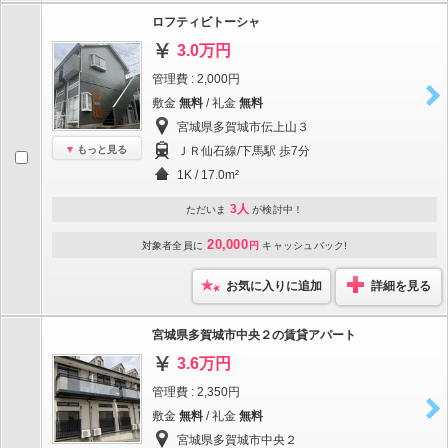
ロフティビトーシャ
3.0万円
管理費 : 2,000円
敷金
無料
/ 礼金
無料
宮城県多賀城市伝上山３
もっと見る
ＪＲ仙石線/下馬駅 歩7分
1K / 17.0m²
3人
ただいま
が検討中！
20,000
対象者全員に
円
キャッシュバック!
お気に入りに追加
詳細を見る
宮城県多賀城市中央２の賃貸アパート
3.6万円
管理費 : 2,350円
敷金
無料
/ 礼金
無料
宮城県多賀城市中央２