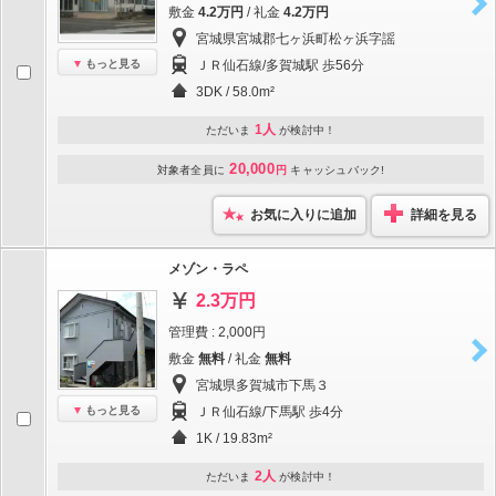
敷金
4.2万円
/ 礼金
4.2万円
宮城県宮城郡七ヶ浜町松ヶ浜字謡
もっと見る
ＪＲ仙石線/多賀城駅 歩56分
3DK / 58.0m²
1人
ただいま
が検討中！
20,000
対象者全員に
円
キャッシュバック!
お気に入りに追加
詳細を見る
メゾン・ラペ
2.3万円
管理費 : 2,000円
敷金
無料
/ 礼金
無料
宮城県多賀城市下馬３
もっと見る
ＪＲ仙石線/下馬駅 歩4分
1K / 19.83m²
2人
ただいま
が検討中！