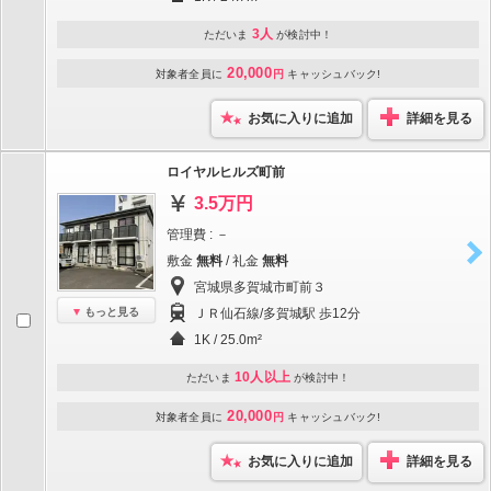
3人
ただいま
が検討中！
20,000
対象者全員に
円
キャッシュバック!
お気に入りに追加
詳細を見る
ロイヤルヒルズ町前
3.5万円
管理費 : －
敷金
無料
/ 礼金
無料
宮城県多賀城市町前３
もっと見る
ＪＲ仙石線/多賀城駅 歩12分
1K / 25.0m²
10人以上
ただいま
が検討中！
20,000
対象者全員に
円
キャッシュバック!
お気に入りに追加
詳細を見る