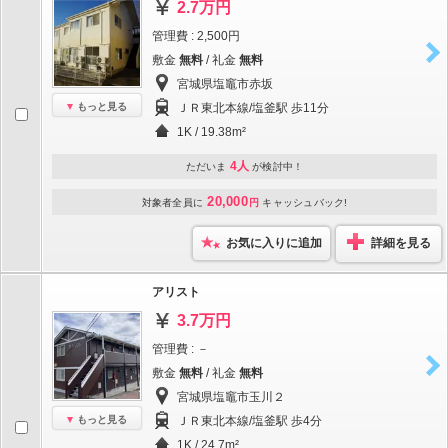
2.7万円
管理費 : 2,500円
敷金
無料
/ 礼金
無料
宮城県塩竈市赤坂
もっと見る
ＪＲ東北本線/塩釜駅 歩11分
1K / 19.38m²
4人
ただいま
が検討中！
20,000
対象者全員に
円
キャッシュバック!
お気に入りに追加
詳細を見る
アリスト
3.7万円
管理費 : －
敷金
無料
/ 礼金
無料
宮城県塩竈市玉川２
もっと見る
ＪＲ東北本線/塩釜駅 歩4分
1K / 24.7m²