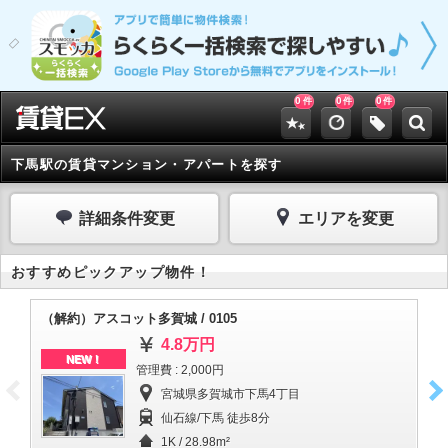
0
0
0
件
件
件
下馬駅の賃貸マンション・アパートを探す
詳細条件変更
エリアを変更
おすすめピックアップ物件！
（解約）アスコット多賀城 / 0105
サン
4.8万円
NEW！
管理費 : 2,000円
宮城県多賀城市下馬4丁目
仙石線/下馬 徒歩8分
1K / 28.98m²