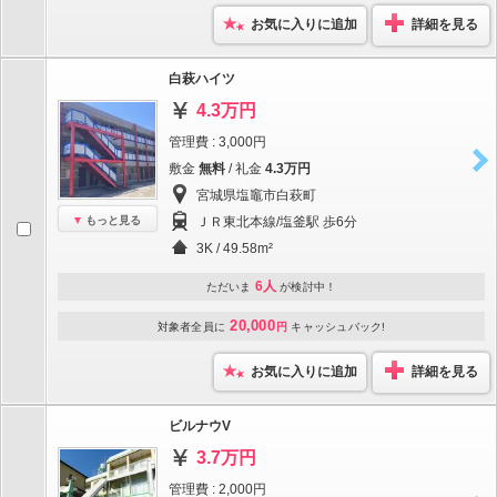
お気に入りに追加
詳細を見る
白萩ハイツ
4.3万円
管理費 : 3,000円
敷金
無料
/ 礼金
4.3万円
宮城県塩竈市白萩町
もっと見る
ＪＲ東北本線/塩釜駅 歩6分
3K / 49.58m²
6人
ただいま
が検討中！
20,000
対象者全員に
円
キャッシュバック!
お気に入りに追加
詳細を見る
ビルナウV
3.7万円
管理費 : 2,000円