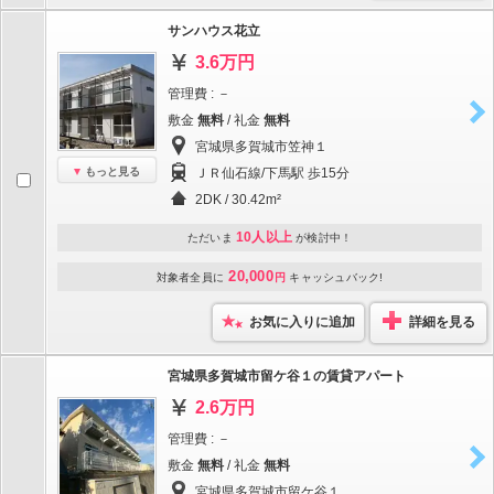
サンハウス花立
3.6万円
管理費 : －
敷金
無料
/ 礼金
無料
宮城県多賀城市笠神１
もっと見る
ＪＲ仙石線/下馬駅 歩15分
2DK / 30.42m²
10人以上
ただいま
が検討中！
20,000
対象者全員に
円
キャッシュバック!
お気に入りに追加
詳細を見る
宮城県多賀城市留ケ谷１の賃貸アパート
2.6万円
管理費 : －
敷金
無料
/ 礼金
無料
宮城県多賀城市留ケ谷１