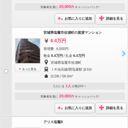
20,000
対象者全員に
円
キャッシュバック!
お気に入りに追加
詳細を見る
宮城県塩竈市佐浦町の賃貸マンション
6.4万円
管理費 : 6,000円
敷金
6.4万円
/ 礼金
6.4万円
宮城県塩竈市佐浦町
もっと見る
ＪＲ仙石線/西塩釜駅 歩3分
2LDK / 56.0m²
1人
ただいま
が検討中！
20,000
対象者全員に
円
キャッシュバック!
お気に入りに追加
詳細を見る
アリス塩竈B