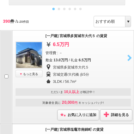
390
件
/
1-20件目
[一戸建] 宮城県多賀城市大代５ の賃貸
6.5万円
管理費 : －
敷金
13.0万円
/ 礼金
6.5万円
宮城県多賀城市大代５
もっと見る
宮城交通/大代橋 歩5分
3LDK / 56.7m²
10人以上
ただいま
が検討中！
20,000
対象者全員に
円
キャッシュバック!
お気に入りに追加
詳細を見る
[一戸建] 宮城県塩竈市南錦町 の賃貸