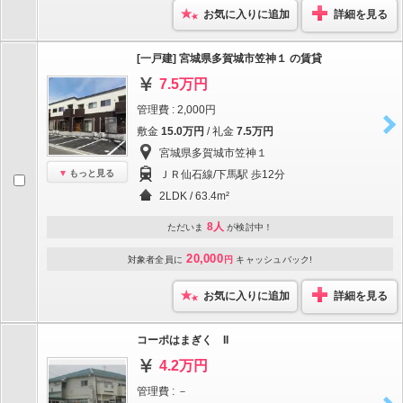
お気に入りに追加
詳細を見る
[一戸建] 宮城県多賀城市笠神１ の賃貸
7.5万円
管理費 : 2,000円
敷金
15.0万円
/ 礼金
7.5万円
宮城県多賀城市笠神１
もっと見る
ＪＲ仙石線/下馬駅 歩12分
2LDK / 63.4m²
8人
ただいま
が検討中！
20,000
対象者全員に
円
キャッシュバック!
お気に入りに追加
詳細を見る
コーポはまぎく II
4.2万円
管理費 : －