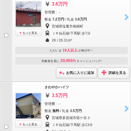
3.6万円
管理費 : －
敷金
7.2万円
/ 礼金
3.6万円
宮城県塩竈市南錦町
もっと見る
ＪＲ仙石線/下馬駅 歩7分
2K / 26.31m²
10人以上
ただいま
が検討中！
20,000
対象者全員に
円
キャッシュバック!
お気に入りに追加
詳細を見る
さわやかハイツ
3.5万円
管理費 : －
敷金
無料
/ 礼金
3.5万円
宮城県多賀城市留ケ谷３
もっと見る
ＪＲ仙石線/下馬駅 歩13分