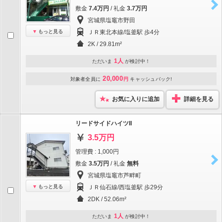
敷金
7.4万円
/ 礼金
3.7万円
宮城県塩竈市野田
もっと見る
ＪＲ東北本線/塩釜駅 歩4分
2K / 29.81m²
1人
ただいま
が検討中！
20,000
対象者全員に
円
キャッシュバック!
お気に入りに追加
詳細を見る
リードサイドハイツII
3.5万円
管理費 : 1,000円
敷金
3.5万円
/ 礼金
無料
宮城県塩竈市芦畔町
もっと見る
ＪＲ仙石線/西塩釜駅 歩29分
2DK / 52.06m²
1人
ただいま
が検討中！