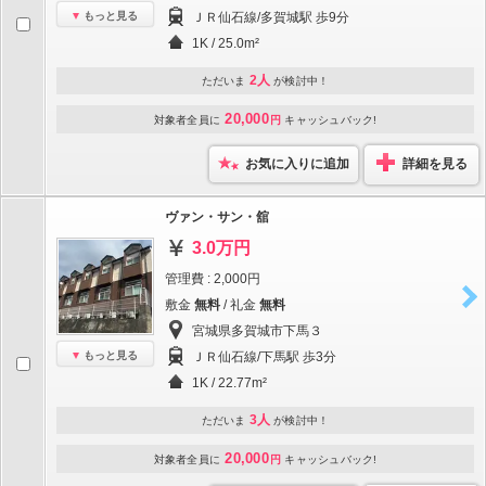
もっと見る
ＪＲ仙石線/多賀城駅 歩9分
1K / 25.0m²
2人
ただいま
が検討中！
20,000
対象者全員に
円
キャッシュバック!
お気に入りに追加
詳細を見る
ヴァン・サン・舘
3.0万円
管理費 : 2,000円
敷金
無料
/ 礼金
無料
宮城県多賀城市下馬３
もっと見る
ＪＲ仙石線/下馬駅 歩3分
1K / 22.77m²
3人
ただいま
が検討中！
20,000
対象者全員に
円
キャッシュバック!