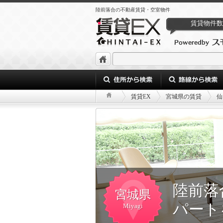
陸前落合の不動産賃貸・空室物件
賃貸物件数
賃貸EX
宮城県の賃貸
仙
陸前落
宮城県
パート
Miyagi