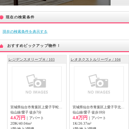
現在の検索条件
現在の検索条件を表示する
おすすめピックアップ物件！
レジデンスオリーブＨ / 103
レオネクストルリーヴォ / 104
宮城県仙台市青葉区上愛子字蛇台原44-1
宮城県仙台市青葉区上愛子字北原道上19-5
仙山線/愛子 徒歩7分
仙山線/愛子 徒歩18分
4.6万円
4.8万円
｜アパート
｜アパート
2DK/40.04m²
1K/26.37m²
1階/地上2階建
1階/地上2階建