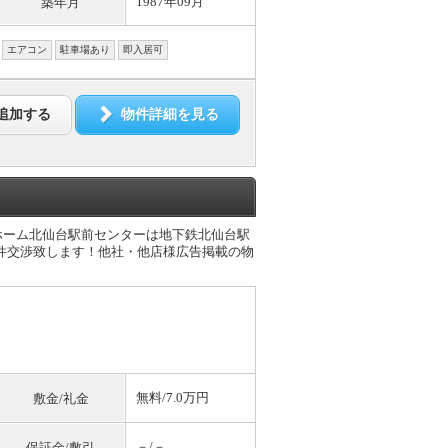
1987年09月
築年月
エアコン
駐車場あり
即入居可
追加する
物件詳細を見る
ホーム北仙台駅前センターは地下鉄北仙台駅
条件交渉致します！他社・他店様広告掲載の物
無料
/7.0万円
敷金/礼金
－/－
保証金/敷引