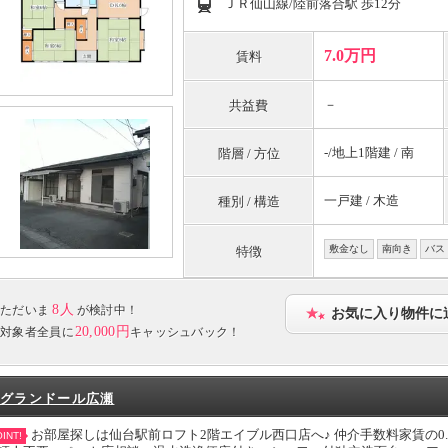
ＪＲ仙山線/陸前落合駅 歩12分
7.0万円
賃料
－
共益費
-/地上1階建 / 南
階層 / 方位
一戸建 / 木造
種別 / 構造
敷金なし
南向き
バス
特徴
8人
ただいま
が検討中！
お気に入り物件に
20,000円
対象者全員に
キャッシュバック！
グランドール広瀬
お部屋探しは仙台駅前ロフト2階エイブル西口店へ♪ 仲介手数料家賃の0
INT!