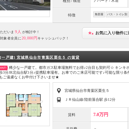
アパート / 木造
種別 / 構造
角部屋
バス・トイレ別
特徴
9人
ただいま
が検討中！
お気に入り物件に
20,000円
対象者全員に
キャッシュバック！
[一戸建] 宮城県仙台市青葉区栗生５ の賃貸
稀少な一戸建て。都市ガス駐車場無料でお得♪2台目も契約可☆ キンキ
INT!
歩3分JR北仙台駅1分♪提携駐車場有。お車でのご来店可能です♪可能な限り
もご遠慮なくお申付け下さいませ★
宮城県仙台市青葉区栗生５
ＪＲ仙山線/陸前落合駅 歩12分
7.0万円
賃料
－
共益費