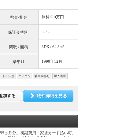
無料
/7.0万円
敷金/礼金
－/－
保証金/敷引
3DK / 64.3m²
間取 / 面積
1990年12月
築年月
・トイレ別
エアコン
駐車場あり
即入居可
追加する
物件詳細を見る
.55ヵ月分。初期費用・家賃カード払い可。