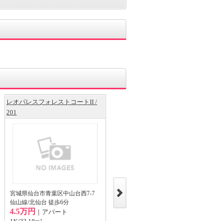
レオパレスフォレストコートII /
グランコートＳＫIII / 101
201
宮城県仙台市青葉区下愛子字畑合14-1
仙山線/陸前落合 徒歩20分
宮城県仙台市青葉区中山台西7-7
5.0万円
｜アパート
仙山線/北仙台 徒歩6分
4.5万円
1R/34.15m²
｜アパート
1階/地上2階建