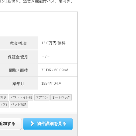
コン1基付き。追焚き機能付バス。南向き。
13.0万円/
無料
敷金/礼金
－/－
保証金/敷引
3LDK / 60.09m²
間取 / 面積
1994年04月
築年月
南向き
バス・トイレ別
エアコン
オートロック
・代行
ペット相談
追加する
物件詳細を見る