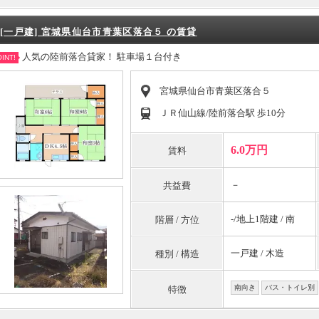
[一戸建] 宮城県仙台市青葉区落合５ の賃貸
人気の陸前落合貸家！ 駐車場１台付き
INT!
宮城県仙台市青葉区落合５
ＪＲ仙山線/陸前落合駅 歩10分
6.0万円
賃料
－
共益費
-/地上1階建 / 南
階層 / 方位
一戸建 / 木造
種別 / 構造
南向き
バス・トイレ別
特徴