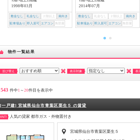
1998年03月
2014年07月
敷金なし
礼金なし
２階以上
南向き
敷金なし
礼金なし
２階以上
南向き
駐車場あり
即入居可
エアコン
角部屋
駐車場あり
即入居可
エアコン
角部屋
物件一覧結果
並び替え
表示対象
表
543
件中
1
～
20
件目を表示中
[一戸建] 宮城県仙台市青葉区栗生５ の賃貸
人気の貸家 都市ガス・外物置付き
INT!
宮城県仙台市青葉区栗生５