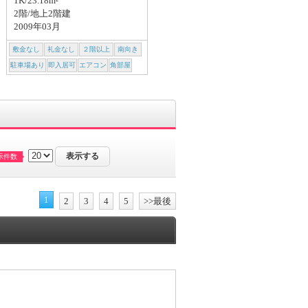
1K/23.18m²
2019年02月
2階/地上2階建
2009年03月
敷金なし
礼金なし
２階以上
南向き
敷金なし
礼金なし
２階以上
南向き
駐車場あり
即入居可
エアコン
角部屋
駐車場あり
即入居可
エアコン
角部屋
示件数
1
2
3
4
5
>>最後