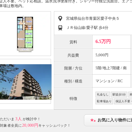
証人不要。ペット応相談。温水洗浄便座付き。シャワー付独立洗面台。エア
車場は敷地内。
宮城県仙台市青葉区愛子中央５
ＪＲ仙山線/愛子駅 歩4分
6.5万円
賃料
5,000円
共益費
5階/地上7階建 / 南
階層 / 方位
マンション / RC
種別 / 構造
礼金なし
駅徒歩5分
特徴
駐車場あり
保証人不要
3人
ただいま
が検討中！
お気に入り物件に
20,000円
対象者全員に
キャッシュバック！