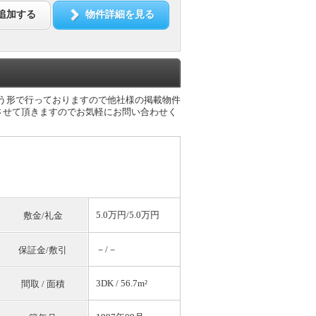
追加する
物件詳細を見る
いう形で行っておりますので他社様の掲載物件
させて頂きますのでお気軽にお問い合わせく
5.0万円/5.0万円
敷金/礼金
－/－
保証金/敷引
3DK / 56.7m²
間取 / 面積