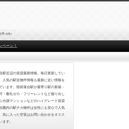
条件
(0件)
ンペーン！
合駅近辺の賃貸最新情報。毎日更新してい
、人気の駅近物件情報も最新に近い情報を
ています。陸前落合駅が最寄り駅の新築・
可・敷礼ゼロ・フリーレントなど掘り出し
ら分譲マンションなどのハイグレード賃貸
歩圏内の駅チカ物件は女性にも安心で人気
、気に入った空室はお問い合わせをオスス
います。