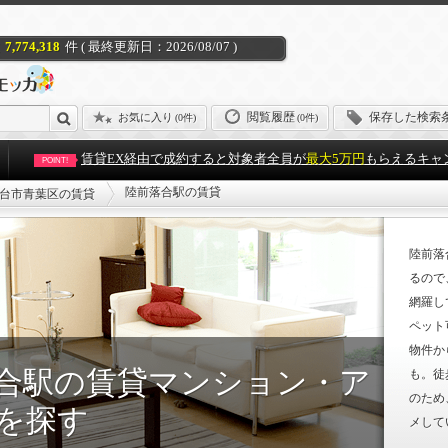
7,774,318
件 ( 最終更新日：2026/08/07 )
閲覧履歴
保存した検索
お気に入り
(
0件
)
(0件)
賃貸EX経由で成約すると対象者全員が
最大5万円
もらえるキャ
POINT!
陸前落合駅の賃貸
台市青葉区の賃貸
陸前落
るので
網羅し
ペット
物件か
合駅の賃貸マンション・ア
も。徒
のため
を探す
メして