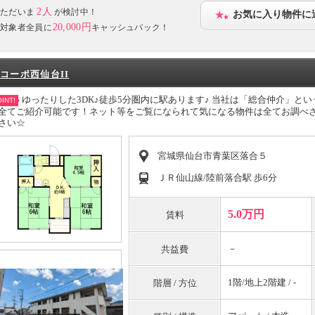
2人
ただいま
が検討中！
お気に入り物件に
20,000円
対象者全員に
キャッシュバック！
コーポ西仙台II
ゆったりした3DK♪徒歩5分圏内に駅あります♪ 当社は「総合仲介」と
INT!
全てご紹介可能です！ネット等をご覧になられて気になる物件は全てお調べ
さい☆
宮城県仙台市青葉区落合５
ＪＲ仙山線/陸前落合駅 歩6分
5.0万円
賃料
－
共益費
1階/地上2階建 / -
階層 / 方位