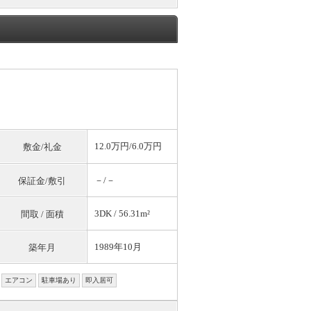
12.0万円/6.0万円
敷金/礼金
－/－
保証金/敷引
3DK / 56.31m²
間取 / 面積
1989年10月
築年月
エアコン
駐車場あり
即入居可