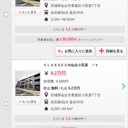
宮城県仙台市青葉区小田原7丁目
もっと見る
仙石線/仙台 徒歩20分
1LDK / 48.91m²
1人
ただいま
が検討中！
50,000
対象者全員に
最大
円
キャッシュバック!
お気に入りに追加
詳細を見る
ＣＬＡＳＳＥＵＭ仙台小田原 ＩＶ
9.2万円
管理費 : 6,000円
敷金
無料
/ 礼金
9.2万円
宮城県仙台市青葉区小田原7丁目
もっと見る
仙石線/仙台 徒歩20分
1LDK / 44.5m²
1人
ただいま
が検討中！