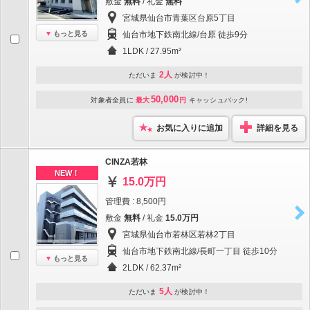
敷金
無料
/ 礼金
無料
宮城県仙台市青葉区台原5丁目
もっと見る
仙台市地下鉄南北線/台原 徒歩9分
1LDK / 27.95m²
2人
ただいま
が検討中！
50,000
対象者全員に
最大
円
キャッシュバック!
お気に入りに追加
詳細を見る
CINZA若林
NEW！
15.0万円
管理費 : 8,500円
敷金
無料
/ 礼金
15.0万円
宮城県仙台市若林区若林2丁目
仙台市地下鉄南北線/長町一丁目 徒歩10分
もっと見る
2LDK / 62.37m²
5人
ただいま
が検討中！