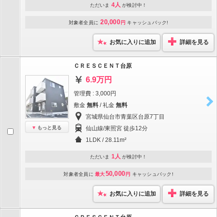
4人
ただいま
が検討中！
20,000
対象者全員に
円
キャッシュバック!
お気に入りに追加
詳細を見る
ＣＲＥＳＣＥＮＴ台原
6.9万円
管理費 : 3,000円
敷金
無料
/ 礼金
無料
宮城県仙台市青葉区台原7丁目
もっと見る
仙山線/東照宮 徒歩12分
1LDK / 28.11m²
1人
ただいま
が検討中！
50,000
対象者全員に
最大
円
キャッシュバック!
お気に入りに追加
詳細を見る