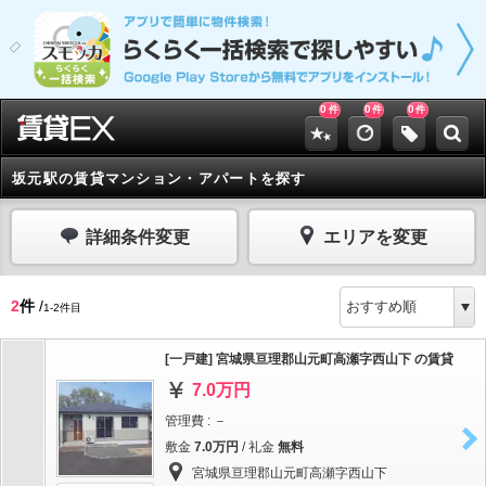
0
0
0
件
件
件
坂元駅の賃貸マンション・アパートを探す
詳細条件変更
エリアを変更
2
件
/
1-2件目
[一戸建] 宮城県亘理郡山元町高瀬字西山下 の賃貸
7.0万円
管理費 : －
敷金
7.0万円
/ 礼金
無料
宮城県亘理郡山元町高瀬字西山下