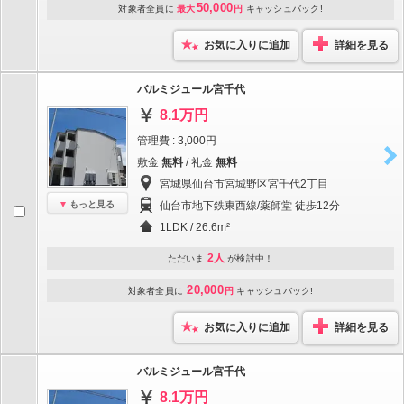
50,000
対象者全員に
最大
円
キャッシュバック!
お気に入りに追加
詳細を見る
バルミジュール宮千代
8.1万円
管理費 : 3,000円
敷金
無料
/ 礼金
無料
宮城県仙台市宮城野区宮千代2丁目
もっと見る
仙台市地下鉄東西線/薬師堂 徒歩12分
1LDK / 26.6m²
2人
ただいま
が検討中！
20,000
対象者全員に
円
キャッシュバック!
お気に入りに追加
詳細を見る
バルミジュール宮千代
8.1万円