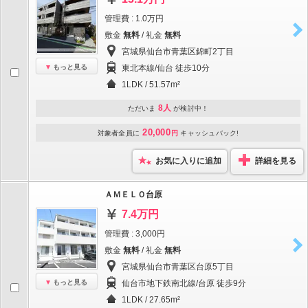
管理費 : 1.0万円
敷金
無料
/ 礼金
無料
宮城県仙台市青葉区錦町2丁目
もっと見る
東北本線/仙台 徒歩10分
1LDK / 51.57m²
8人
ただいま
が検討中！
20,000
対象者全員に
円
キャッシュバック!
お気に入りに追加
詳細を見る
ＡＭＥＬＯ台原
7.4万円
管理費 : 3,000円
敷金
無料
/ 礼金
無料
宮城県仙台市青葉区台原5丁目
もっと見る
仙台市地下鉄南北線/台原 徒歩9分
1LDK / 27.65m²