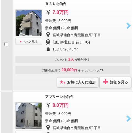
ＢＡＵ北仙台
7.8万円
管理費 : 3,000円
敷金
無料
/ 礼金
無料
宮城県仙台市青葉区台原1丁目
もっと見る
仙山線/北仙台 徒歩10分
1LDK / 28.43m²
2人
ただいま
が検討中！
20,000
対象者全員に
円
キャッシュバック!
お気に入りに追加
詳細を見る
アプリーレ北仙台
8.0万円
管理費 : 3,000円
敷金
無料
/ 礼金
無料
宮城県仙台市青葉区台原1丁目