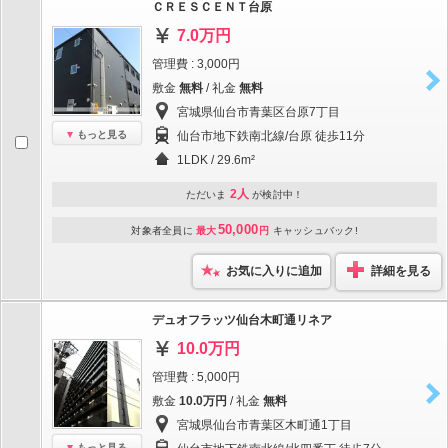
ＣＲＥＳＣＥＮＴ台原
7.0万円
管理費 : 3,000円
敷金
無料
/ 礼金
無料
宮城県仙台市青葉区台原7丁目
もっと見る
仙台市地下鉄南北線/台原 徒歩11分
1LDK / 29.6m²
2人
ただいま
が検討中！
50,000
対象者全員に
最大
円
キャッシュバック!
お気に入りに追加
詳細を見る
デュオフラッツ仙台木町通リネア
10.0万円
管理費 : 5,000円
敷金
10.0万円
/ 礼金
無料
宮城県仙台市青葉区木町通1丁目
もっと見る