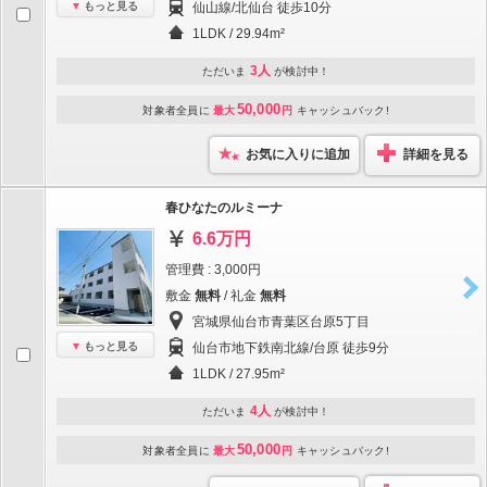
もっと見る
仙山線/北仙台 徒歩10分
1LDK / 29.94m²
3人
ただいま
が検討中！
50,000
対象者全員に
最大
円
キャッシュバック!
お気に入りに追加
詳細を見る
春ひなたのルミーナ
6.6万円
管理費 : 3,000円
敷金
無料
/ 礼金
無料
宮城県仙台市青葉区台原5丁目
もっと見る
仙台市地下鉄南北線/台原 徒歩9分
1LDK / 27.95m²
4人
ただいま
が検討中！
50,000
対象者全員に
最大
円
キャッシュバック!