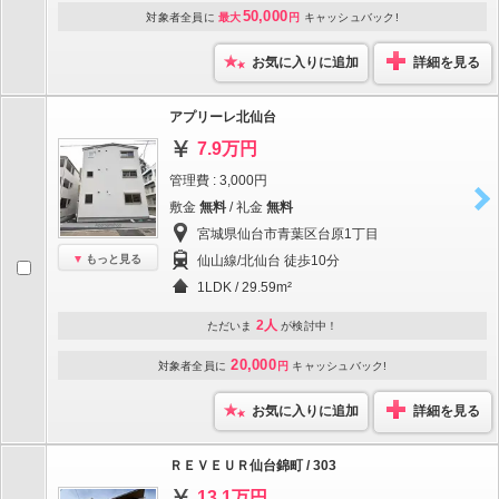
50,000
対象者全員に
最大
円
キャッシュバック!
お気に入りに追加
詳細を見る
アプリーレ北仙台
7.9万円
管理費 : 3,000円
敷金
無料
/ 礼金
無料
宮城県仙台市青葉区台原1丁目
もっと見る
仙山線/北仙台 徒歩10分
1LDK / 29.59m²
2人
ただいま
が検討中！
20,000
対象者全員に
円
キャッシュバック!
お気に入りに追加
詳細を見る
ＲＥＶＥＵＲ仙台錦町 / 303
13.1万円