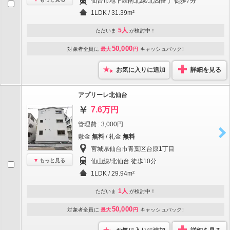
仙台市地下鉄南北線/北四番丁 徒歩7分
1LDK / 31.39m²
5人
ただいま
が検討中！
50,000
対象者全員に
最大
円
キャッシュバック!
お気に入りに追加
詳細を見る
アプリーレ北仙台
7.6万円
管理費 : 3,000円
敷金
無料
/ 礼金
無料
宮城県仙台市青葉区台原1丁目
もっと見る
仙山線/北仙台 徒歩10分
1LDK / 29.94m²
1人
ただいま
が検討中！
50,000
対象者全員に
最大
円
キャッシュバック!