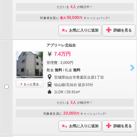
4人
ただいま
が検討中！
50,000
対象者全員に
最大
円
キャッシュバック!
お気に入りに追加
詳細を見る
アプリーレ北仙台
7.4万円
管理費 : 3,000円
敷金
無料
/ 礼金
無料
宮城県仙台市青葉区台原1丁目
もっと見る
仙山線/北仙台 徒歩10分
1LDK / 26.91m²
3人
ただいま
が検討中！
20,000
対象者全員に
円
キャッシュバック!
お気に入りに追加
詳細を見る