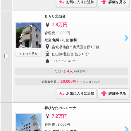
お気に入りに追加
詳細を見る
ＢＡＵ北仙台
7.8万円
管理費 : 3,000円
敷金
無料
/ 礼金
無料
宮城県仙台市青葉区台原1丁目
もっと見る
仙山線/北仙台 徒歩10分
1LDK / 28.43m²
4人
ただいま
が検討中！
20,000
対象者全員に
円
キャッシュバック!
お気に入りに追加
詳細を見る
春ひなたのルミーナ
7.2万円
管理費 : 3,000円