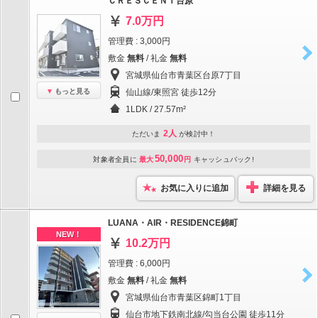
ＣＲＥＳＣＥＮＴ台原
7.0万円
管理費 : 3,000円
敷金
無料
/ 礼金
無料
宮城県仙台市青葉区台原7丁目
もっと見る
仙山線/東照宮 徒歩12分
1LDK / 27.57m²
2人
ただいま
が検討中！
50,000
対象者全員に
最大
円
キャッシュバック!
お気に入りに追加
詳細を見る
LUANA・AIR・RESIDENCE錦町
NEW！
10.2万円
管理費 : 6,000円
敷金
無料
/ 礼金
無料
宮城県仙台市青葉区錦町1丁目
仙台市地下鉄南北線/勾当台公園 徒歩11分