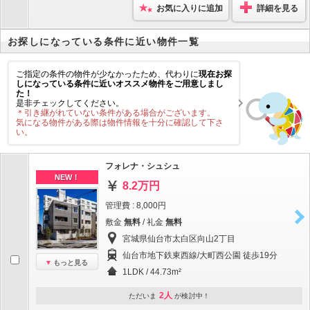
お気に入りに追加
詳細を見る
お探しになっている条件に近い物件一覧
ご指定の条件の物件が少なかったため、代わりに
現在お探
しになっている条件に近いオススメ物件をご用意しまし
た！
是非チェックしてください。
＊引き継がれていない条件がある場合がございます。
気になる物件がある際は物件情報を十分に確認して下さ
い。
フォレナ・シュシュ
NEW！
8.2万円
管理費 : 8,000円
敷金
無料
/ 礼金
無料
宮城県仙台市太白区向山2丁目
仙台市地下鉄東西線/大町西公園 徒歩19分
もっと見る
1LDK / 44.73m²
2人
ただいま
が検討中！