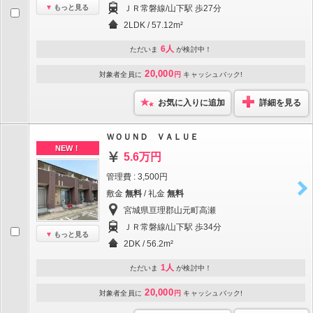
もっと見る
ＪＲ常磐線/山下駅 歩27分
2LDK / 57.12m²
6人
ただいま
が検討中！
20,000
対象者全員に
円
キャッシュバック!
お気に入りに追加
詳細を見る
ＷＯＵＮＤ ＶＡＬＵＥ
NEW！
5.6万円
管理費 : 3,500円
敷金
無料
/ 礼金
無料
宮城県亘理郡山元町高瀬
ＪＲ常磐線/山下駅 歩34分
もっと見る
2DK / 56.2m²
1人
ただいま
が検討中！
20,000
対象者全員に
円
キャッシュバック!