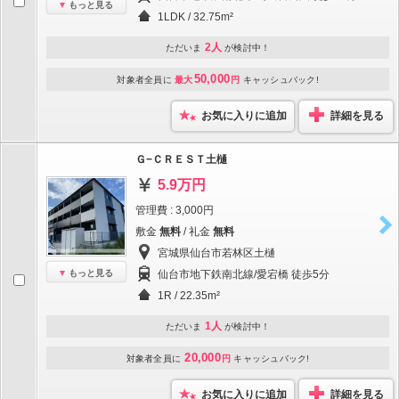
もっと見る
1LDK / 32.75m²
2人
ただいま
が検討中！
50,000
対象者全員に
最大
円
キャッシュバック!
お気に入りに追加
詳細を見る
Ｇ−ＣＲＥＳＴ土樋
5.9万円
管理費 : 3,000円
敷金
無料
/ 礼金
無料
宮城県仙台市若林区土樋
もっと見る
仙台市地下鉄南北線/愛宕橋 徒歩5分
1R / 22.35m²
1人
ただいま
が検討中！
20,000
対象者全員に
円
キャッシュバック!
お気に入りに追加
詳細を見る