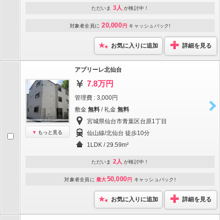
3人
ただいま
が検討中！
20,000
対象者全員に
円
キャッシュバック!
お気に入りに追加
詳細を見る
アプリーレ北仙台
7.8万円
管理費 : 3,000円
敷金
無料
/ 礼金
無料
宮城県仙台市青葉区台原1丁目
もっと見る
仙山線/北仙台 徒歩10分
1LDK / 29.59m²
2人
ただいま
が検討中！
50,000
対象者全員に
最大
円
キャッシュバック!
お気に入りに追加
詳細を見る