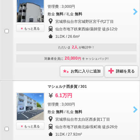
管理費 : 3,000円
敷金
無料
/ 礼金
無料
宮城県仙台市宮城野区宮千代2丁目
もっと見る
仙台市地下鉄東西線/薬師堂 徒歩12分
1LDK / 26.6m²
2人
ただいま
が検討中！
20,000
対象者全員に
円
キャッシュバック!
お気に入りに追加
詳細を見る
マシェルナ西多賀 / 301
6.1万円
管理費 : 3,000円
敷金
無料
/ 礼金
無料
宮城県仙台市太白区西多賀1丁目
もっと見る
仙台市地下鉄南北線/長町南 徒歩26分
1LDK / 27.92m²