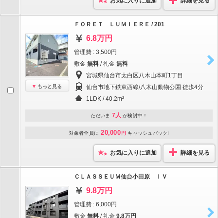
お気に入りに追加
詳細を見る
ＦＯＲＥＴ ＬＵＭＩＥＲＥ / 201
6.8万円
管理費 : 3,500円
敷金
無料
/ 礼金
無料
宮城県仙台市太白区八木山本町1丁目
もっと見る
仙台市地下鉄東西線/八木山動物公園 徒歩4分
1LDK / 40.2m²
7人
ただいま
が検討中！
20,000
対象者全員に
円
キャッシュバック!
お気に入りに追加
詳細を見る
ＣＬＡＳＳＥＵＭ仙台小田原 ＩＶ
9.8万円
管理費 : 6,000円
敷金
無料
/ 礼金
9.8万円