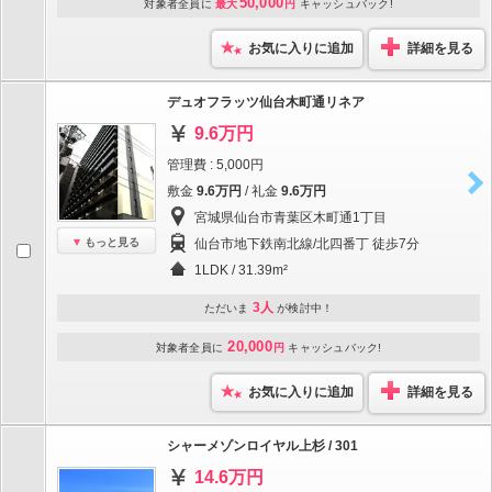
50,000
対象者全員に
最大
円
キャッシュバック!
お気に入りに追加
詳細を見る
デュオフラッツ仙台木町通リネア
9.6万円
管理費 : 5,000円
敷金
9.6万円
/ 礼金
9.6万円
宮城県仙台市青葉区木町通1丁目
もっと見る
仙台市地下鉄南北線/北四番丁 徒歩7分
1LDK / 31.39m²
3人
ただいま
が検討中！
20,000
対象者全員に
円
キャッシュバック!
お気に入りに追加
詳細を見る
シャーメゾンロイヤル上杉 / 301
14.6万円