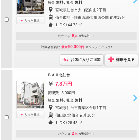
敷金
無料
/ 礼金
無料
宮城県仙台市太白区向山2丁目
仙台市地下鉄東西線/大町西公園 徒歩19分
もっと見る
1LDK / 44.73m²
9人
ただいま
が検討中！
50,000
対象者全員に
最大
円
キャッシュバック!
お気に入りに追加
詳細を見る
ＢＡＵ北仙台
7.8万円
管理費 : 3,000円
敷金
無料
/ 礼金
無料
宮城県仙台市青葉区台原1丁目
もっと見る
仙山線/北仙台 徒歩10分
1LDK / 28.43m²
2人
ただいま
が検討中！