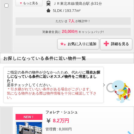
もっと見る
ＪＲ東北本線/鹿島台駅 歩31分
5LDK / 193.77m²
7人
ただいま
が検討中！
20,000
対象者全員に
円
キャッシュバック!
お気に入りに追加
詳細を見る
お探しになっている条件に近い物件一覧
ご指定の条件の物件が少なかったため、代わりに
現在お探
しになっている条件に近いオススメ物件をご用意しまし
た！
是非チェックしてください。
＊引き継がれていない条件がある場合がございます。
気になる物件がある際は物件情報を十分に確認して下さ
い。
フォレナ・シュシュ
NEW！
8.2万円
管理費 : 8,000円