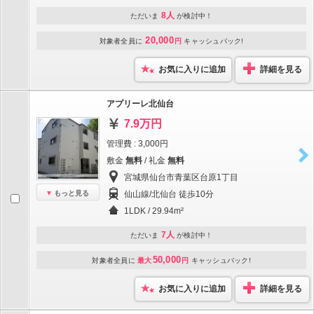
8人
ただいま
が検討中！
20,000
対象者全員に
円
キャッシュバック!
お気に入りに追加
詳細を見る
アプリーレ北仙台
7.9万円
管理費 : 3,000円
敷金
無料
/ 礼金
無料
宮城県仙台市青葉区台原1丁目
もっと見る
仙山線/北仙台 徒歩10分
1LDK / 29.94m²
7人
ただいま
が検討中！
50,000
対象者全員に
最大
円
キャッシュバック!
お気に入りに追加
詳細を見る