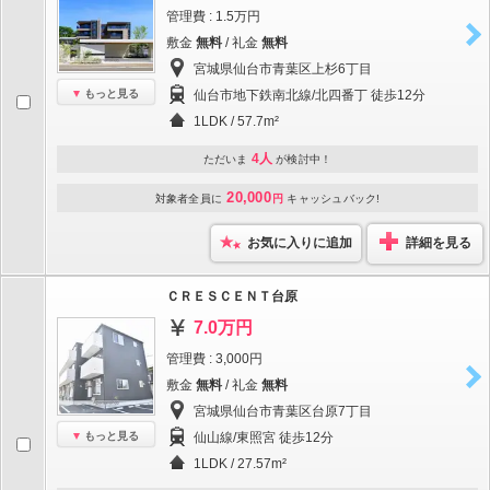
管理費 : 1.5万円
敷金
無料
/ 礼金
無料
宮城県仙台市青葉区上杉6丁目
もっと見る
仙台市地下鉄南北線/北四番丁 徒歩12分
1LDK / 57.7m²
4人
ただいま
が検討中！
20,000
対象者全員に
円
キャッシュバック!
お気に入りに追加
詳細を見る
ＣＲＥＳＣＥＮＴ台原
7.0万円
管理費 : 3,000円
敷金
無料
/ 礼金
無料
宮城県仙台市青葉区台原7丁目
もっと見る
仙山線/東照宮 徒歩12分
1LDK / 27.57m²