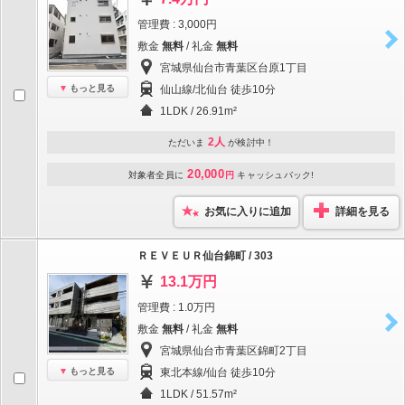
管理費 : 3,000円
敷金
無料
/ 礼金
無料
宮城県仙台市青葉区台原1丁目
もっと見る
仙山線/北仙台 徒歩10分
1LDK / 26.91m²
2人
ただいま
が検討中！
20,000
対象者全員に
円
キャッシュバック!
お気に入りに追加
詳細を見る
ＲＥＶＥＵＲ仙台錦町 / 303
13.1万円
管理費 : 1.0万円
敷金
無料
/ 礼金
無料
宮城県仙台市青葉区錦町2丁目
もっと見る
東北本線/仙台 徒歩10分
1LDK / 51.57m²