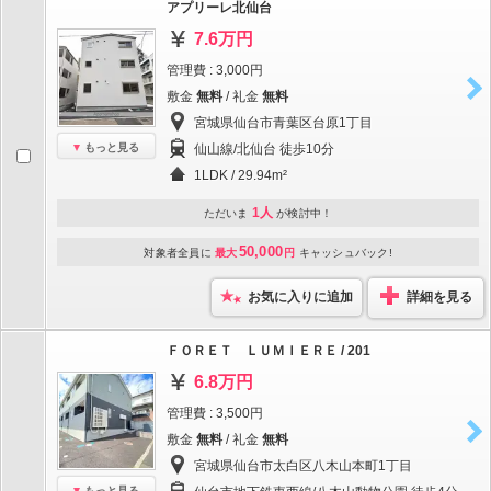
アプリーレ北仙台
7.6万円
管理費 : 3,000円
敷金
無料
/ 礼金
無料
宮城県仙台市青葉区台原1丁目
もっと見る
仙山線/北仙台 徒歩10分
1LDK / 29.94m²
1人
ただいま
が検討中！
50,000
対象者全員に
最大
円
キャッシュバック!
お気に入りに追加
詳細を見る
ＦＯＲＥＴ ＬＵＭＩＥＲＥ / 201
6.8万円
管理費 : 3,500円
敷金
無料
/ 礼金
無料
宮城県仙台市太白区八木山本町1丁目
もっと見る