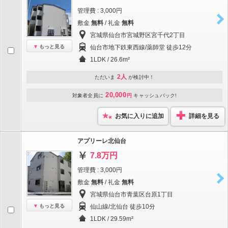
管理費 : 3,000円
敷金
無料
/ 礼金
無料
宮城県仙台市宮城野区宮千代2丁目
もっと見る
仙台市地下鉄東西線/薬師堂 徒歩12分
1LDK / 26.6m²
2人
ただいま
が検討中！
20,000
対象者全員に
円
キャッシュバック!
お気に入りに追加
詳細を見る
アプリーレ北仙台
7.8万円
管理費 : 3,000円
敷金
無料
/ 礼金
無料
宮城県仙台市青葉区台原1丁目
もっと見る
仙山線/北仙台 徒歩10分
1LDK / 29.59m²