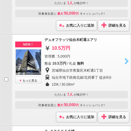
1人
ただいま
が検討中！
50,000
対象者全員に
最大
円
キャッシュバック!
お気に入りに追加
詳細を見る
デュオフラッツ仙台木町通エアリ
NEW！
10.5万円
管理費 : 5,000円
敷金
10.5万円
/ 礼金
無料
宮城県仙台市青葉区木町通1丁目
仙台市地下鉄南北線/北四番丁 徒歩8分
もっと見る
1DK / 30.08m²
7人
ただいま
が検討中！
50,000
対象者全員に
最大
円
キャッシュバック!
お気に入りに追加
詳細を見る