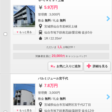
Ｇ−ＣＲＥＳＴ土樋
5.9万円
管理費 : 3,000円
敷金
無料
/ 礼金
無料
宮城県仙台市若林区土樋
もっと見る
仙台市地下鉄南北線/愛宕橋 徒歩5分
1R / 22.35m²
1人
ただいま
が検討中！
20,000
対象者全員に
円
キャッシュバック!
お気に入りに追加
詳細を見る
バルミジュール宮千代
7.8万円
管理費 : 3,000円
敷金
無料
/ 礼金
無料
宮城県仙台市宮城野区宮千代2丁目
もっと見る
仙台市地下鉄東西線/薬師堂 徒歩12分