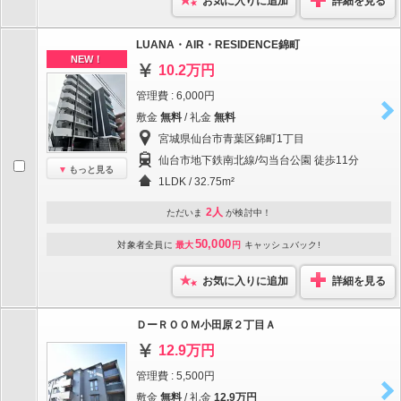
お気に入りに追加
詳細を見る
LUANA・AIR・RESIDENCE錦町
NEW！
10.2万円
管理費 : 6,000円
敷金
無料
/ 礼金
無料
宮城県仙台市青葉区錦町1丁目
仙台市地下鉄南北線/勾当台公園 徒歩11分
もっと見る
1LDK / 32.75m²
2人
ただいま
が検討中！
50,000
対象者全員に
最大
円
キャッシュバック!
お気に入りに追加
詳細を見る
ＤーＲＯＯＭ小田原２丁目Ａ
12.9万円
管理費 : 5,500円
敷金
無料
/ 礼金
12.9万円