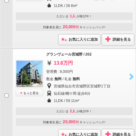
1LDK / 26.6m²
1人
ただいま
が検討中！
20,000
対象者全員に
円
キャッシュバック!
お気に入りに追加
詳細を見る
グランヴェール宮城野 / 202
13.6万円
管理費 : 8,000円
敷金
無料
/ 礼金
無料
宮城県仙台市宮城野区宮城野1丁目
もっと見る
仙石線/榴ケ岡 徒歩8分
1LDK / 59.11m²
2人
ただいま
が検討中！
20,000
対象者全員に
円
キャッシュバック!
お気に入りに追加
詳細を見る