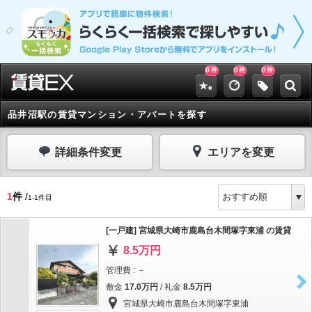
0
0
0
件
件
件
品井沼駅の賃貸マンション・アパートを探す
詳細条件変更
エリアを変更
1
件
/
1-1件目
[一戸建] 宮城県大崎市鹿島台木間塚字東浦 の賃貸
8.5万円
管理費 : －
敷金
17.0万円
/ 礼金
8.5万円
宮城県大崎市鹿島台木間塚字東浦