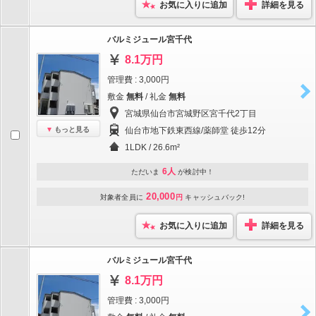
お気に入りに追加
詳細を見る
バルミジュール宮千代
8.1万円
管理費 : 3,000円
敷金
無料
/ 礼金
無料
宮城県仙台市宮城野区宮千代2丁目
もっと見る
仙台市地下鉄東西線/薬師堂 徒歩12分
1LDK / 26.6m²
6人
ただいま
が検討中！
20,000
対象者全員に
円
キャッシュバック!
お気に入りに追加
詳細を見る
バルミジュール宮千代
8.1万円
管理費 : 3,000円