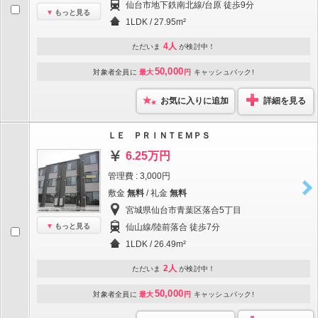
仙台市地下鉄南北線/台原 徒歩9分
もっと見る
1LDK / 27.95m²
4人
ただいま
が検討中！
50,000
対象者全員に
最大
円
キャッシュバック!
お気に入りに追加
詳細を見る
ＬＥ ＰＲＩＮＴＥＭＰＳ
6.25万円
管理費 : 3,000円
敷金
無料
/ 礼金
無料
宮城県仙台市青葉区落合5丁目
もっと見る
仙山線/陸前落合 徒歩7分
1LDK / 26.49m²
2人
ただいま
が検討中！
50,000
対象者全員に
最大
円
キャッシュバック!