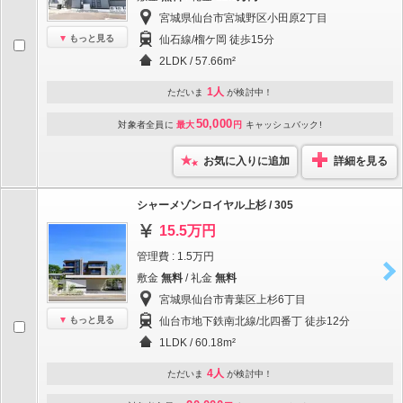
宮城県仙台市宮城野区小田原2丁目
もっと見る
仙石線/榴ケ岡 徒歩15分
2LDK / 57.66m²
1人
ただいま
が検討中！
50,000
対象者全員に
最大
円
キャッシュバック!
お気に入りに追加
詳細を見る
シャーメゾンロイヤル上杉 / 305
15.5万円
管理費 : 1.5万円
敷金
無料
/ 礼金
無料
宮城県仙台市青葉区上杉6丁目
もっと見る
仙台市地下鉄南北線/北四番丁 徒歩12分
1LDK / 60.18m²
4人
ただいま
が検討中！