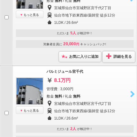
敷金
無料
/ 礼金
無料
宮城県仙台市宮城野区宮千代2丁目
もっと見る
仙台市地下鉄東西線/薬師堂 徒歩12分
1LDK / 26.6m²
5人
ただいま
が検討中！
20,000
対象者全員に
円
キャッシュバック!
お気に入りに追加
詳細を見る
バルミジュール宮千代
8.1万円
管理費 : 3,000円
敷金
無料
/ 礼金
無料
宮城県仙台市宮城野区宮千代2丁目
もっと見る
仙台市地下鉄東西線/薬師堂 徒歩12分
1LDK / 26.6m²
2人
ただいま
が検討中！