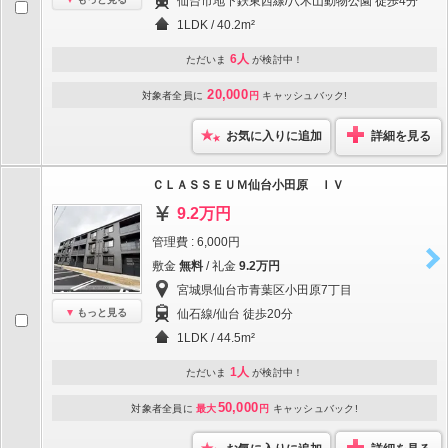
仙台市地下鉄東西線/八木山動物公園 徒歩4分
1LDK / 40.2m²
6人
ただいま
が検討中！
20,000
対象者全員に
円
キャッシュバック!
お気に入りに追加
詳細を見る
ＣＬＡＳＳＥＵＭ仙台小田原 ＩＶ
9.2万円
管理費 : 6,000円
敷金
無料
/ 礼金
9.2万円
宮城県仙台市青葉区小田原7丁目
もっと見る
仙石線/仙台 徒歩20分
1LDK / 44.5m²
1人
ただいま
が検討中！
50,000
対象者全員に
最大
円
キャッシュバック!