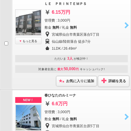
ＬＥ ＰＲＩＮＴＥＭＰＳ
6.15万円
管理費 : 3,000円
敷金
無料
/ 礼金
無料
宮城県仙台市青葉区落合5丁目
もっと見る
仙山線/陸前落合 徒歩7分
1LDK / 26.49m²
3人
ただいま
が検討中！
50,000
対象者全員に
最大
円
キャッシュバック!
お気に入りに追加
詳細を見る
春ひなたのルミーナ
NEW！
6.6万円
管理費 : 3,000円
敷金
無料
/ 礼金
無料
宮城県仙台市青葉区台原5丁目