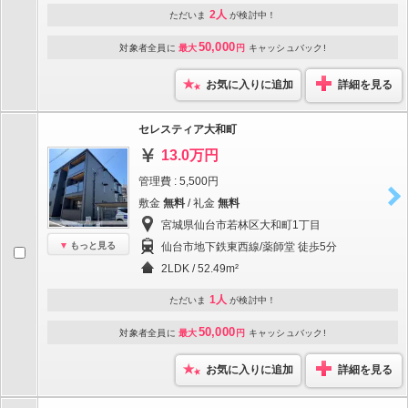
2人
ただいま
が検討中！
50,000
対象者全員に
最大
円
キャッシュバック!
お気に入りに追加
詳細を見る
セレスティア大和町
13.0万円
管理費 : 5,500円
敷金
無料
/ 礼金
無料
宮城県仙台市若林区大和町1丁目
もっと見る
仙台市地下鉄東西線/薬師堂 徒歩5分
2LDK / 52.49m²
1人
ただいま
が検討中！
50,000
対象者全員に
最大
円
キャッシュバック!
お気に入りに追加
詳細を見る