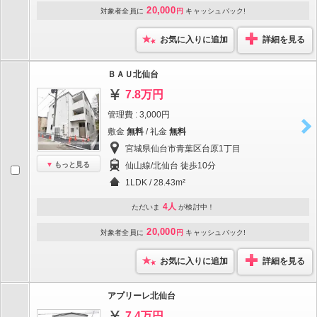
20,000
対象者全員に
円
キャッシュバック!
お気に入りに追加
詳細を見る
ＢＡＵ北仙台
7.8万円
管理費 : 3,000円
敷金
無料
/ 礼金
無料
宮城県仙台市青葉区台原1丁目
もっと見る
仙山線/北仙台 徒歩10分
1LDK / 28.43m²
4人
ただいま
が検討中！
20,000
対象者全員に
円
キャッシュバック!
お気に入りに追加
詳細を見る
アプリーレ北仙台
7.4万円