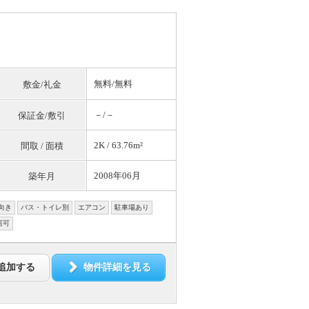
無料
/
無料
敷金/礼金
－/－
保証金/敷引
2K / 63.76m²
間取 / 面積
2008年06月
築年月
向き
バス・トイレ別
エアコン
駐車場あり
居可
追加する
物件詳細を見る