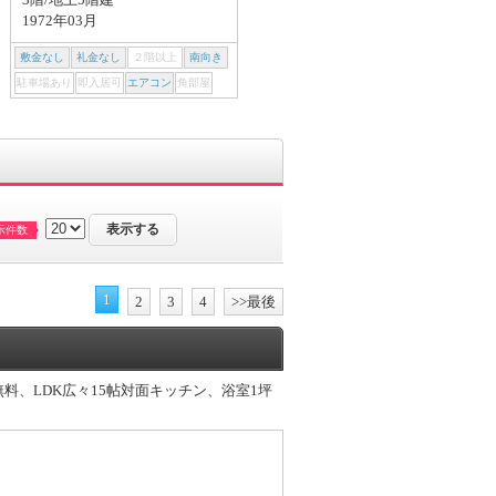
1972年03月
1972年03月
敷金なし
礼金なし
２階以上
南向き
敷金なし
礼金なし
２階以上
南向き
駐車場あり
即入居可
エアコン
角部屋
駐車場あり
即入居可
エアコン
角部屋
示件数
1
2
3
4
>>最後
無料、LDK広々15帖対面キッチン、浴室1坪