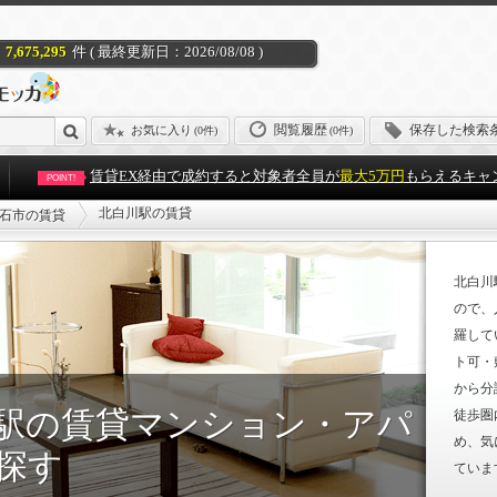
7,675,295
件 ( 最終更新日：2026/08/08 )
閲覧履歴
保存した検索
お気に入り
(
0件
)
(0件)
賃貸EX経由で成約すると対象者全員が
最大5万円
もらえるキャ
POINT!
北白川駅の賃貸
石市の賃貸
北白川
ので、
羅して
ト可・
から分
駅の賃貸マンション・アパ
徒歩圏
め、気
探す
ていま