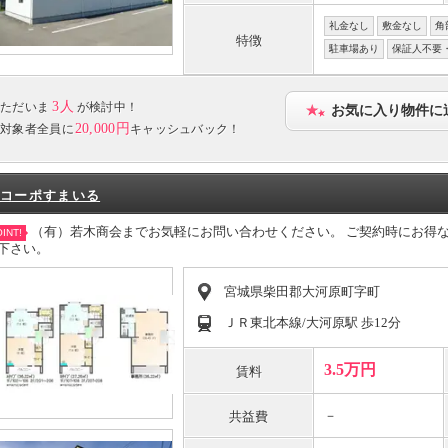
礼金なし
敷金なし
角
特徴
駐車場あり
保証人不要
3人
ただいま
が検討中！
お気に入り物件に
20,000円
対象者全員に
キャッシュバック！
コーポすまいる
（有）若木商会までお気軽にお問い合わせください。 ご契約時にお得
INT!
下さい。
宮城県柴田郡大河原町字町
ＪＲ東北本線/大河原駅 歩12分
3.5万円
賃料
－
共益費