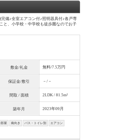
納完備♪全室エアコン付♪照明器具付♪各戸専
のこと、小学校・中学校も徒歩圏なのでお子
無料
/7.5万円
敷金/礼金
－/－
保証金/敷引
2LDK / 81.5m²
間取 / 面積
2023年09月
築年月
角部屋
南向き
バス・トイレ別
エアコン