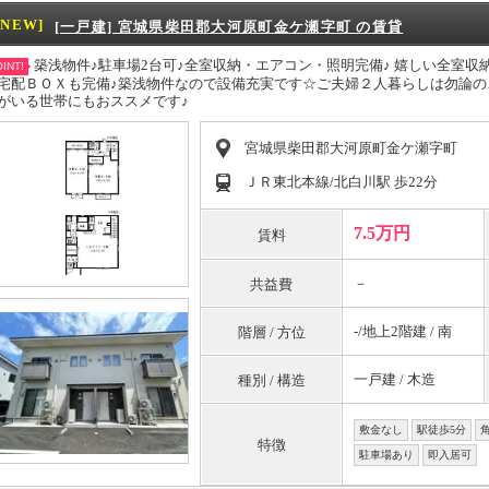
[NEW]
[一戸建] 宮城県柴田郡大河原町金ケ瀬字町 の賃貸
築浅物件♪駐車場2台可♪全室収納・エアコン・照明完備♪ 嬉しい全室収
INT!
宅配ＢＯＸも完備♪築浅物件なので設備充実です☆ご夫婦２人暮らしは勿論
がいる世帯にもおススメです♪
宮城県柴田郡大河原町金ケ瀬字町
ＪＲ東北本線/北白川駅 歩22分
7.5万円
賃料
－
共益費
-/地上2階建 / 南
階層 / 方位
一戸建 / 木造
種別 / 構造
敷金なし
駅徒歩5分
特徴
駐車場あり
即入居可