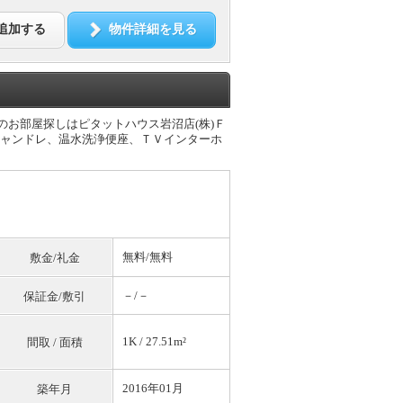
追加する
物件詳細を見る
のお部屋探しはピタットハウス岩沼店(株)Ｆ
シャンドレ、温水洗浄便座、ＴＶインターホ
無料
/
無料
敷金/礼金
－/－
保証金/敷引
1K / 27.51m²
間取 / 面積
2016年01月
築年月