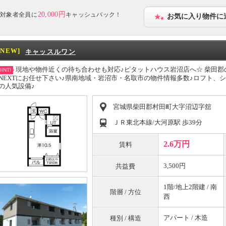
20,000円
対象者全員に
キャッシュバック！
お気に入り物件に
[NEW]
キャッスルワン
現地や物件近くの待ち合わせも対応♪ピタットハウス岩沼店へ☆ 柴田郡
INT!
NEXTにお任せ下さい♪県南地域・岩沼市・名取市の物件情報多数♪ロフト、
の人気設備♪
宮城県柴田郡村田町大字沼辺字舘
ＪＲ東北本線/大河原駅 歩39分
2.6万円
賃料
3,500円
共益費
1階/地上2階建 / 南
階層 / 方位
西
アパート / 木造
種別 / 構造