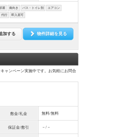
部屋
南向き
バス・トイレ別
エアコン
・代行
即入居可
追加する
物件詳細を見る
なキャンペーン実施中です。お気軽にお問合
無料
/
無料
敷金/礼金
－/－
保証金/敷引