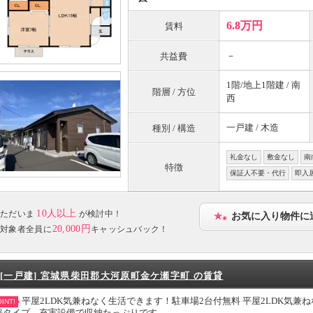
6.8万円
賃料
－
共益費
1階/地上1階建 / 南
階層 / 方位
西
一戸建 / 木造
種別 / 構造
礼金なし
敷金なし
南
特徴
保証人不要・代行
即入
10人以上
ただいま
が検討中！
お気に入り物件に
20,000円
対象者全員に
キャッシュバック！
[一戸建] 宮城県柴田郡大河原町金ケ瀬字町 の賃貸
平屋2LDK気兼ねなく生活できます！駐車場2台付無料 平屋2LDK気
INT!
坪タイプ、充実設備で収納たっぷりです。