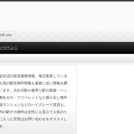
条件
(0件)
ンペーン！
駅近辺の賃貸最新情報。毎日更新している
人気の駅近物件情報も最新に近い情報を網
います。北白川駅が最寄り駅の新築・ペッ
敷礼ゼロ・フリーレントなど掘り出し物件
譲マンションなどのハイグレード賃貸も。
内の駅チカ物件は女性にも安心で人気のた
に入った空室はお問い合わせをオススメし
す。