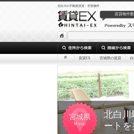
北白川の不動産賃貸・空室物件
賃貸物件数
賃貸EX
宮城県の賃貸
白
北白川
宮城県
ートを
Miyagi