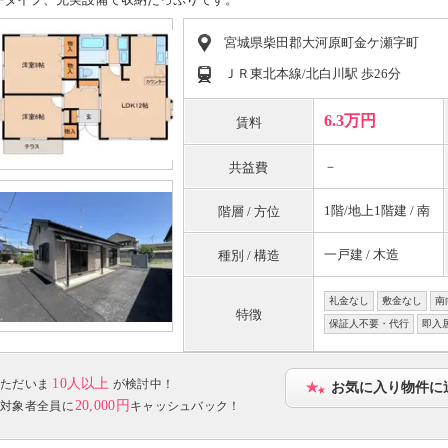
宮城県柴田郡大河原町金ケ瀬字町
ＪＲ東北本線/北白川駅 歩26分
6.3万円
賃料
－
共益費
1階/地上1階建 / 南
階層 / 方位
一戸建 / 木造
種別 / 構造
礼金なし
敷金なし
南
特徴
保証人不要・代行
即入
10人以上
ただいま
が検討中！
お気に入り物件に
20,000円
対象者全員に
キャッシュバック！