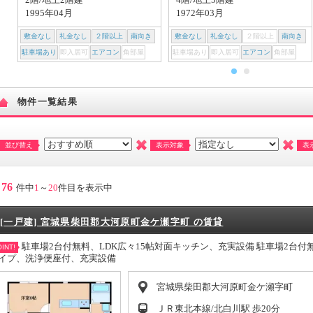
1995年04月
1972年03月
敷金なし
礼金なし
２階以上
南向き
敷金なし
礼金なし
２階以上
南向き
駐車場あり
即入居可
エアコン
角部屋
駐車場あり
即入居可
エアコン
角部屋
物件一覧結果
並び替え
表示対象
表
76
件中
1
～
20
件目を表示中
[一戸建] 宮城県柴田郡大河原町金ケ瀬字町 の賃貸
駐車場2台付無料、LDK広々15帖対面キッチン、充実設備 駐車場2台付
INT!
イプ、洗浄便座付、充実設備
宮城県柴田郡大河原町金ケ瀬字町
ＪＲ東北本線/北白川駅 歩20分