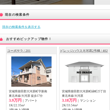
現在の検索条件
現在の検索条件を表示する
おすすめピックアップ物件！
コーポサラ / 201
ビレッジハウス大河原2号棟 / 402
宮城県柴田郡大河原町字新南
宮城県柴田郡大河原町緑町25丁目
東北本線/大河原 徒歩17分
東北本線/大河原
3.9万円
3.18万円
｜アパート
｜マンション
1K/22.35m²
2K/33.54m²
2階/地上2階建
4階/地上5階建