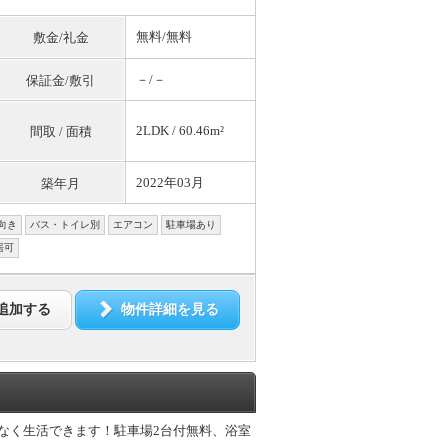
無料
/
無料
敷金/礼金
－/－
保証金/敷引
2LDK / 60.46m²
間取 / 面積
2022年03月
築年月
向き
バス・トイレ別
エアコン
駐車場あり
居可
追加する
物件詳細を見る
兼ねなく生活できます！駐車場2台付無料、浴室