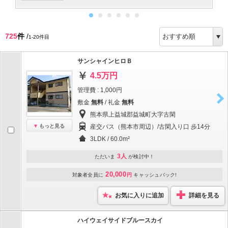
725
件
/
1-20件目
サンシャインヒロＢ
4.5万円
管理費 : 1,000円
敷金
無料
/ 礼金
無料
熊本県上益城郡益城町大字古閑
もっと見る
産交バス（熊本市周辺）/古閑入り口 歩14分
3LDK / 60.0m²
3人
ただいま
が検討中！
20,000
対象者全員に
円
キャッシュバック!
お気に入りに追加
詳細を見る
ハイウェイサイドブルースカイ