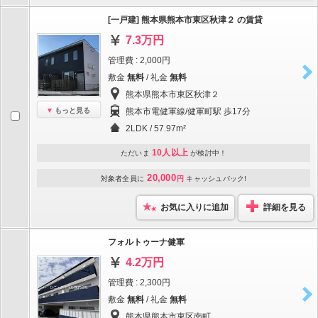
[一戸建] 熊本県熊本市東区秋津２ の賃貸
7.3万円
管理費 : 2,000円
敷金
無料
/ 礼金
無料
熊本県熊本市東区秋津２
もっと見る
熊本市電健軍線/健軍町駅 歩17分
2LDK / 57.97m²
10人以上
ただいま
が検討中！
20,000
対象者全員に
円
キャッシュバック!
お気に入りに追加
詳細を見る
フォルトゥーナ健軍
4.2万円
管理費 : 2,300円
敷金
無料
/ 礼金
無料
熊本県熊本市東区南町