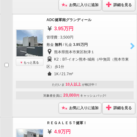
お気に入りに追加
詳細を見る
ADC健軍南グランディール
3.95万円
管理費 : 3,500円
敷金
無料
/ 礼金
3.95万円
熊本県熊本市東区秋津１
K2：BT-イオン熊本-城南（/中無田（熊本市東
もっと見る
区） 歩1分
1K / 21.7m²
10人以上
ただいま
が検討中！
20,000
対象者全員に
円
キャッシュバック!
お気に入りに追加
詳細を見る
ＲＥＧＡＬＥＳＴ健軍Ⅰ
4.9万円