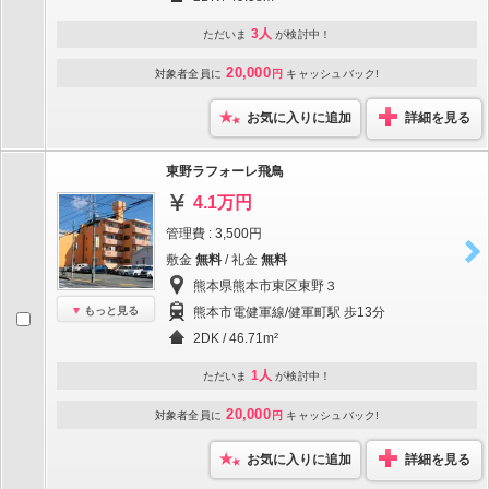
3人
ただいま
が検討中！
20,000
対象者全員に
円
キャッシュバック!
お気に入りに追加
詳細を見る
東野ラフォーレ飛鳥
4.1万円
管理費 : 3,500円
敷金
無料
/ 礼金
無料
熊本県熊本市東区東野３
もっと見る
熊本市電健軍線/健軍町駅 歩13分
2DK / 46.71m²
1人
ただいま
が検討中！
20,000
対象者全員に
円
キャッシュバック!
お気に入りに追加
詳細を見る