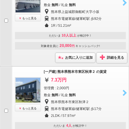
敷金
無料
/ 礼金
無料
熊本県上益城郡御船町大字小坂
もっと見る
熊本市電健軍線/健軍町駅 歩92分
1R / 51.21m²
10人以上
ただいま
が検討中！
20,000
対象者全員に
円
キャッシュバック!
お気に入りに追加
詳細を見る
[一戸建] 熊本県熊本市東区秋津２ の賃貸
7.3万円
管理費 : 2,000円
敷金
無料
/ 礼金
無料
熊本県熊本市東区秋津２
もっと見る
熊本市電健軍線/健軍町駅 歩17分
2LDK / 57.97m²
4人
ただいま
が検討中！