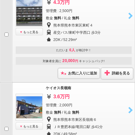
4.3万円
管理費 : 2,500円
敷金
無料
/ 礼金
無料
熊本県熊本市東区東町４
もっと見る
産交バス/東町中学西口 歩3分
2DK / 52.29m²
6人
ただいま
が検討中！
20,000
対象者全員に
円
キャッシュバック!
お気に入りに追加
詳細を見る
ケイオス長嶺南
3.6万円
管理費 : 2,000円
敷金
無料
/ 礼金
無料
熊本県熊本市東区長嶺南６
もっと見る
ＪＲ豊肥本線/竜田口駅 歩41分
2DK / 49.58m²