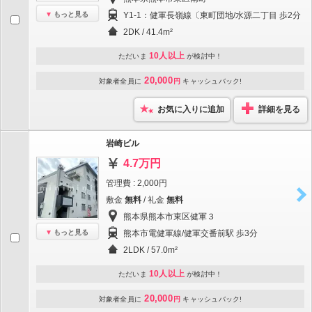
もっと見る
Y1-1：健軍長嶺線〔東町団地/水源二丁目 歩2分
2DK / 41.4m²
10人以上
ただいま
が検討中！
20,000
対象者全員に
円
キャッシュバック!
お気に入りに追加
詳細を見る
岩崎ビル
4.7万円
管理費 : 2,000円
敷金
無料
/ 礼金
無料
熊本県熊本市東区健軍３
もっと見る
熊本市電健軍線/健軍交番前駅 歩3分
2LDK / 57.0m²
10人以上
ただいま
が検討中！
20,000
対象者全員に
円
キャッシュバック!