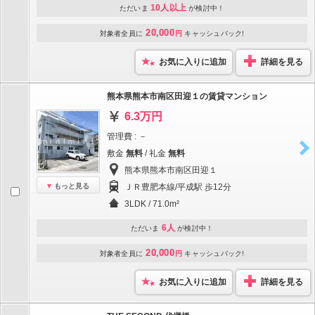
10人以上
ただいま
が検討中！
20,000
対象者全員に
円
キャッシュバック!
お気に入りに追加
詳細を見る
熊本県熊本市南区田迎１の賃貸マンション
6.3万円
管理費 : －
敷金
無料
/ 礼金
無料
熊本県熊本市南区田迎１
もっと見る
ＪＲ豊肥本線/平成駅 歩12分
3LDK / 71.0m²
6人
ただいま
が検討中！
20,000
対象者全員に
円
キャッシュバック!
お気に入りに追加
詳細を見る