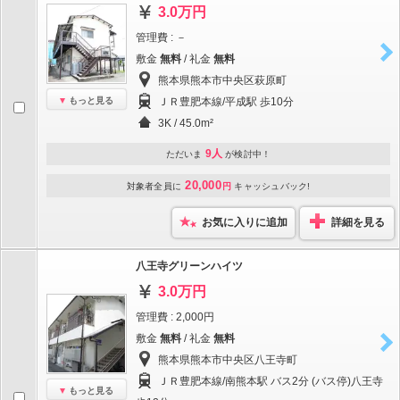
3.0万円
管理費 : －
敷金
無料
/ 礼金
無料
熊本県熊本市中央区萩原町
もっと見る
ＪＲ豊肥本線/平成駅 歩10分
3K / 45.0m²
9人
ただいま
が検討中！
20,000
対象者全員に
円
キャッシュバック!
お気に入りに追加
詳細を見る
八王寺グリーンハイツ
3.0万円
管理費 : 2,000円
敷金
無料
/ 礼金
無料
熊本県熊本市中央区八王寺町
ＪＲ豊肥本線/南熊本駅 バス2分 (バス停)八王寺
もっと見る