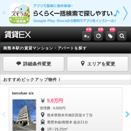
0
0
0
件
件
件
南熊本駅の賃貸マンション・アパートを探す
詳細条件変更
エリアを変更
おすすめピックアップ物件！
tamukae six
R-
5.0万円
管理費 : 4,000円
熊本県熊本市南区田迎６丁目
豊肥本線/南熊本 徒歩21分
1R / 29.25m²