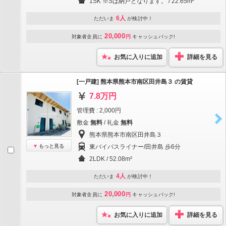
1SK ※Sは納戸となります。 / 22.65m²
6人
ただいま
が検討中！
20,000
対象者全員に
円
キャッシュバック!
お気に入りに追加
詳細を見る
[一戸建] 熊本県熊本市南区田井島３ の賃貸
7.8万円
管理費 : 2,000円
敷金
無料
/ 礼金
無料
熊本県熊本市南区田井島３
もっと見る
東バイパスライナー/田井島 歩6分
2LDK / 52.08m²
4人
ただいま
が検討中！
20,000
対象者全員に
円
キャッシュバック!
お気に入りに追加
詳細を見る