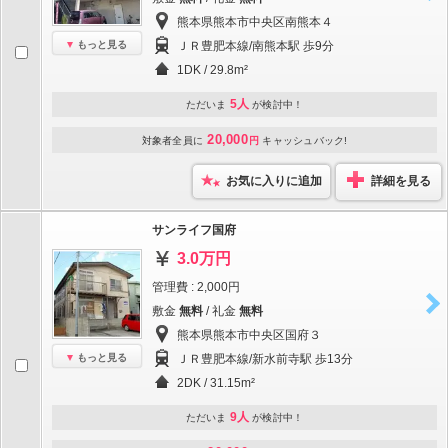
熊本県熊本市中央区南熊本４
もっと見る
ＪＲ豊肥本線/南熊本駅 歩9分
1DK / 29.8m²
5人
ただいま
が検討中！
20,000
対象者全員に
円
キャッシュバック!
お気に入りに追加
詳細を見る
サンライフ国府
3.0万円
管理費 : 2,000円
敷金
無料
/ 礼金
無料
熊本県熊本市中央区国府３
もっと見る
ＪＲ豊肥本線/新水前寺駅 歩13分
2DK / 31.15m²
9人
ただいま
が検討中！