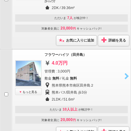
歩12分
2DK / 39.36m²
7人
ただいま
が検討中！
20,000
対象者全員に
円
キャッシュバック!
お気に入りに追加
詳細を見る
フラワーハイツ（田井島）
4.0万円
管理費 : 3,000円
敷金
無料
/ 礼金
無料
熊本県熊本市南区田井島２
もっと見る
熊本バス/田井島 歩3分
2LDK / 51.6m²
10人以上
ただいま
が検討中！
20,000
対象者全員に
円
キャッシュバック!