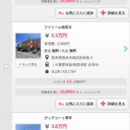
20,000
対象者全員に
円
キャッシュバック!
お気に入りに追加
詳細を見る
ファミール有田Ｂ
5.3万円
管理費 : 2,000円
敷金
無料
/ 礼金
無料
熊本県熊本市南区田井島３
もっと見る
ＪＲ豊肥本線/南熊本駅 歩36分
3LDK / 63.17m²
3人
ただいま
が検討中！
20,000
対象者全員に
円
キャッシュバック!
お気に入りに追加
詳細を見る
ディアコート琴平
3.8万円