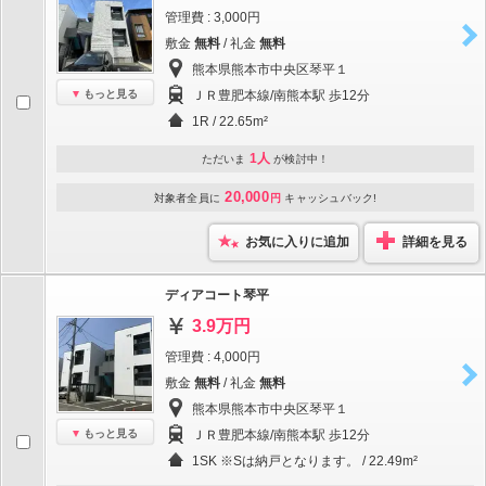
管理費 : 3,000円
敷金
無料
/ 礼金
無料
熊本県熊本市中央区琴平１
もっと見る
ＪＲ豊肥本線/南熊本駅 歩12分
1R / 22.65m²
1人
ただいま
が検討中！
20,000
対象者全員に
円
キャッシュバック!
お気に入りに追加
詳細を見る
ディアコート琴平
3.9万円
管理費 : 4,000円
敷金
無料
/ 礼金
無料
熊本県熊本市中央区琴平１
もっと見る
ＪＲ豊肥本線/南熊本駅 歩12分
1SK ※Sは納戸となります。 / 22.49m²