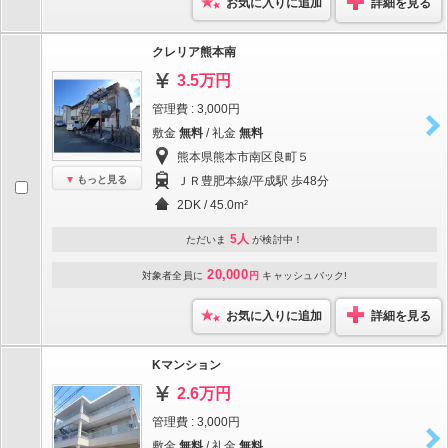
お気に入りに追加
詳細を見る
クレリア熊本南
3.5万円
管理費 : 3,000円
敷金
無料
/ 礼金
無料
熊本県熊本市南区良町５
もっと見る
ＪＲ豊肥本線/平成駅 歩48分
2DK / 45.0m²
5人
ただいま
が検討中！
20,000
対象者全員に
円
キャッシュバック!
お気に入りに追加
詳細を見る
Kマンション
2.6万円
管理費 : 3,000円
敷金
無料
/ 礼金
無料