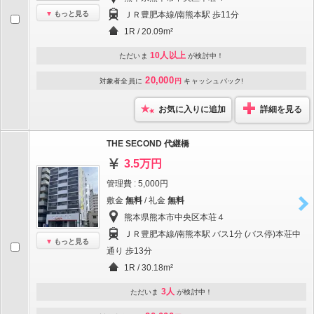
もっと見る
ＪＲ豊肥本線/南熊本駅 歩11分
1R / 20.09m²
10人以上
ただいま
が検討中！
20,000
対象者全員に
円
キャッシュバック!
お気に入りに追加
詳細を見る
THE SECOND 代継橋
3.5万円
管理費 : 5,000円
敷金
無料
/ 礼金
無料
熊本県熊本市中央区本荘４
ＪＲ豊肥本線/南熊本駅 バス1分 (バス停)本荘中
もっと見る
通り 歩13分
1R / 30.18m²
3人
ただいま
が検討中！