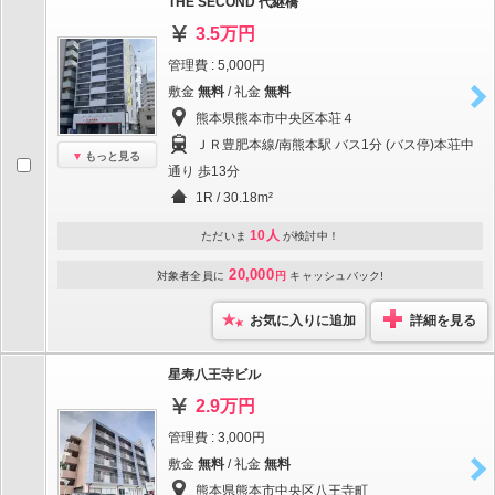
THE SECOND 代継橋
3.5万円
管理費 : 5,000円
敷金
無料
/ 礼金
無料
熊本県熊本市中央区本荘４
ＪＲ豊肥本線/南熊本駅 バス1分 (バス停)本荘中
もっと見る
通り 歩13分
1R / 30.18m²
10人
ただいま
が検討中！
20,000
対象者全員に
円
キャッシュバック!
お気に入りに追加
詳細を見る
星寿八王寺ビル
2.9万円
管理費 : 3,000円
敷金
無料
/ 礼金
無料
熊本県熊本市中央区八王寺町