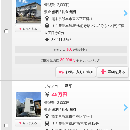
管理費 : 2,000円
敷金
無料
/ 礼金
無料
熊本県熊本市東区下江津１
ＪＲ豊肥本線/新水前寺駅 バス2分 (バス停)江津
もっと見る
３丁目 歩2分
3K / 41.32m²
9人
ただいま
が検討中！
20,000
対象者全員に
円
キャッシュバック!
お気に入りに追加
詳細を見る
ディアコート琴平
3.8万円
管理費 : 3,000円
敷金
無料
/ 礼金
無料
熊本県熊本市中央区琴平１
もっと見る
ＪＲ豊肥本線/南熊本駅 歩12分