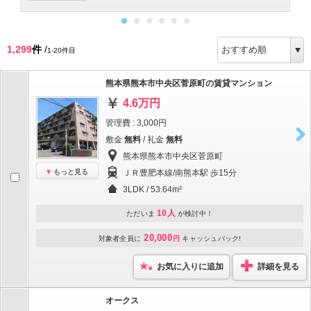
1,299
件
/
1-20件目
熊本県熊本市中央区菅原町の賃貸マンション
4.6万円
管理費 : 3,000円
敷金
無料
/ 礼金
無料
熊本県熊本市中央区菅原町
もっと見る
ＪＲ豊肥本線/南熊本駅 歩15分
3LDK / 53.64m²
10人
ただいま
が検討中！
20,000
対象者全員に
円
キャッシュバック!
お気に入りに追加
詳細を見る
オークス