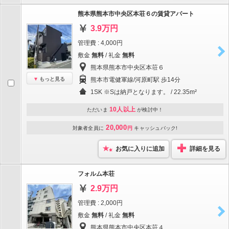
熊本県熊本市中央区本荘６の賃貸アパート
3.9万円
管理費 : 4,000円
敷金
無料
/ 礼金
無料
熊本県熊本市中央区本荘６
もっと見る
熊本市電健軍線/河原町駅 歩14分
1SK ※Sは納戸となります。 / 22.35m²
10人以上
ただいま
が検討中！
20,000
対象者全員に
円
キャッシュバック!
お気に入りに追加
詳細を見る
フォルム本荘
2.9万円
管理費 : 2,000円
敷金
無料
/ 礼金
無料
熊本県熊本市中央区本荘４