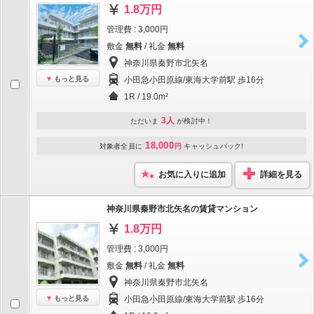
1.8万円
管理費 : 3,000円
敷金
無料
/ 礼金
無料
神奈川県秦野市北矢名
もっと見る
小田急小田原線/東海大学前駅 歩16分
1R / 19.0m²
3人
ただいま
が検討中！
18,000
対象者全員に
円
キャッシュバック!
お気に入りに追加
詳細を見る
神奈川県秦野市北矢名の賃貸マンション
1.8万円
管理費 : 3,000円
敷金
無料
/ 礼金
無料
神奈川県秦野市北矢名
もっと見る
小田急小田原線/東海大学前駅 歩16分