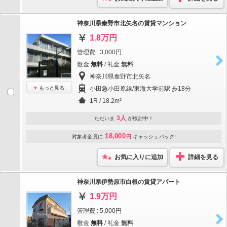
神奈川県秦野市北矢名の賃貸マンション
1.8万円
管理費 : 3,000円
敷金
無料
/ 礼金
無料
神奈川県秦野市北矢名
もっと見る
小田急小田原線/東海大学前駅 歩18分
1R / 18.2m²
3人
ただいま
が検討中！
18,000
対象者全員に
円
キャッシュバック!
お気に入りに追加
詳細を見る
神奈川県伊勢原市白根の賃貸アパート
1.9万円
管理費 : 5,000円
敷金
無料
/ 礼金
無料