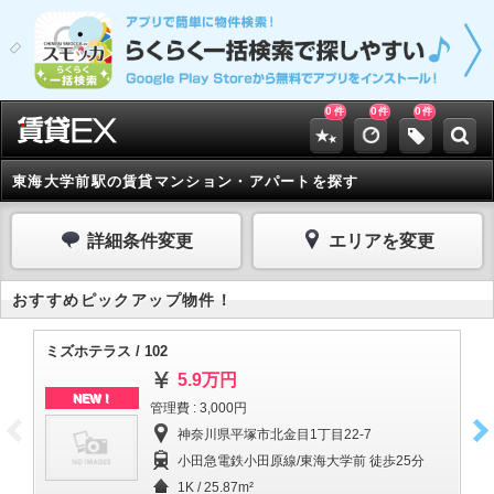
0
0
0
件
件
件
東海大学前駅の賃貸マンション・アパートを探す
詳細条件変更
エリアを変更
おすすめピックアップ物件！
ミズホテラス / 102
ミズ
5.9万円
NEW！
管理費 : 3,000円
神奈川県平塚市北金目1丁目22-7
小田急電鉄小田原線/東海大学前 徒歩25分
1K / 25.87m²