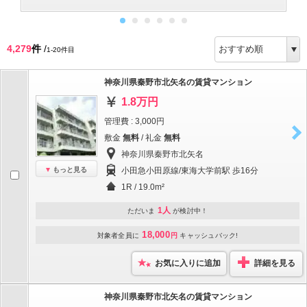
4,279
件
/
1-20件目
神奈川県秦野市北矢名の賃貸マンション
1.8万円
管理費 : 3,000円
敷金
無料
/ 礼金
無料
神奈川県秦野市北矢名
もっと見る
小田急小田原線/東海大学前駅 歩16分
1R / 19.0m²
1人
ただいま
が検討中！
18,000
対象者全員に
円
キャッシュバック!
お気に入りに追加
詳細を見る
神奈川県秦野市北矢名の賃貸マンション