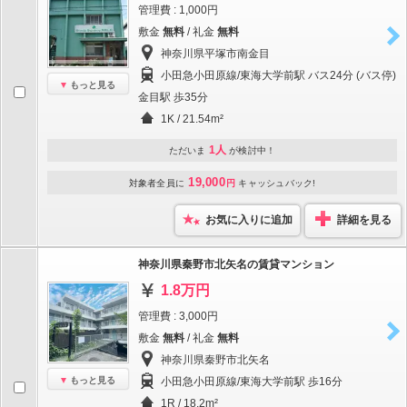
管理費 : 1,000円
敷金
無料
/ 礼金
無料
神奈川県平塚市南金目
小田急小田原線/東海大学前駅 バス24分 (バス停)
もっと見る
金目駅 歩35分
1K / 21.54m²
1人
ただいま
が検討中！
19,000
対象者全員に
円
キャッシュバック!
お気に入りに追加
詳細を見る
神奈川県秦野市北矢名の賃貸マンション
1.8万円
管理費 : 3,000円
敷金
無料
/ 礼金
無料
神奈川県秦野市北矢名
もっと見る
小田急小田原線/東海大学前駅 歩16分
1R / 18.2m²