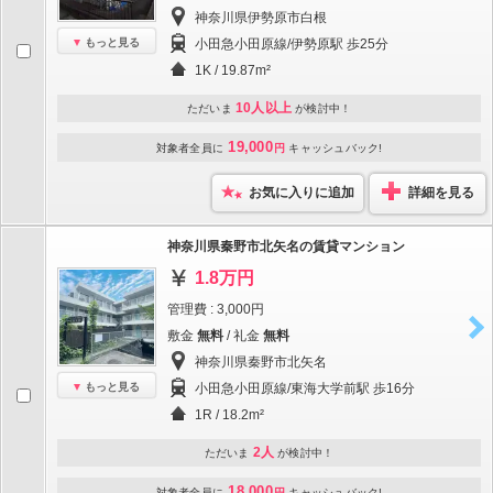
神奈川県伊勢原市白根
もっと見る
小田急小田原線/伊勢原駅 歩25分
1K / 19.87m²
10人以上
ただいま
が検討中！
19,000
対象者全員に
円
キャッシュバック!
お気に入りに追加
詳細を見る
神奈川県秦野市北矢名の賃貸マンション
1.8万円
管理費 : 3,000円
敷金
無料
/ 礼金
無料
神奈川県秦野市北矢名
もっと見る
小田急小田原線/東海大学前駅 歩16分
1R / 18.2m²
2人
ただいま
が検討中！
18,000
対象者全員に
円
キャッシュバック!