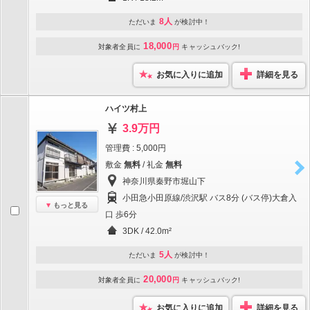
8人
ただいま
が検討中！
18,000
対象者全員に
円
キャッシュバック!
お気に入りに追加
詳細を見る
ハイツ村上
3.9万円
管理費 : 5,000円
敷金
無料
/ 礼金
無料
神奈川県秦野市堀山下
小田急小田原線/渋沢駅 バス8分 (バス停)大倉入
もっと見る
口 歩6分
3DK / 42.0m²
5人
ただいま
が検討中！
20,000
対象者全員に
円
キャッシュバック!
お気に入りに追加
詳細を見る