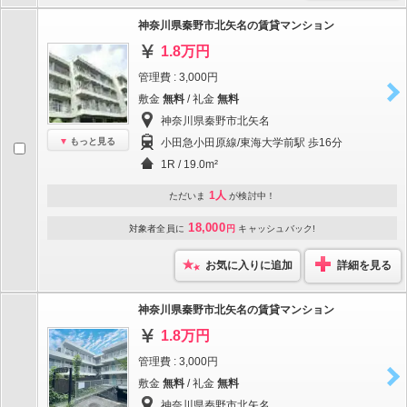
神奈川県秦野市北矢名の賃貸マンション
1.8万円
管理費 : 3,000円
敷金
無料
/ 礼金
無料
神奈川県秦野市北矢名
もっと見る
小田急小田原線/東海大学前駅 歩16分
1R / 19.0m²
1人
ただいま
が検討中！
18,000
対象者全員に
円
キャッシュバック!
お気に入りに追加
詳細を見る
神奈川県秦野市北矢名の賃貸マンション
1.8万円
管理費 : 3,000円
敷金
無料
/ 礼金
無料
神奈川県秦野市北矢名