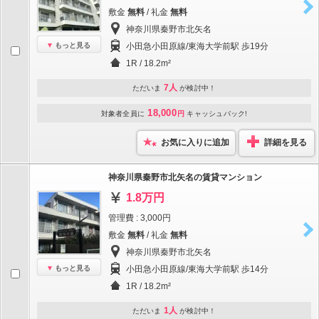
敷金
無料
/ 礼金
無料
神奈川県秦野市北矢名
もっと見る
小田急小田原線/東海大学前駅 歩19分
1R / 18.2m²
7人
ただいま
が検討中！
18,000
対象者全員に
円
キャッシュバック!
お気に入りに追加
詳細を見る
神奈川県秦野市北矢名の賃貸マンション
1.8万円
管理費 : 3,000円
敷金
無料
/ 礼金
無料
神奈川県秦野市北矢名
もっと見る
小田急小田原線/東海大学前駅 歩14分
1R / 18.2m²
1人
ただいま
が検討中！