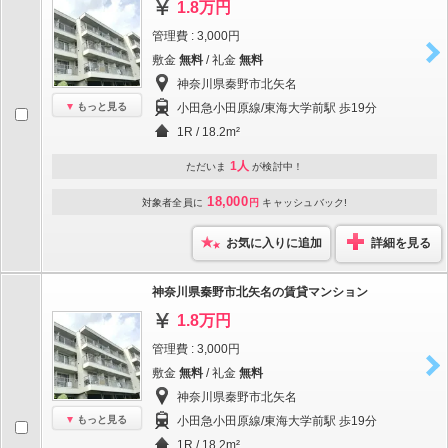
1.8万円
管理費 : 3,000円
敷金
無料
/ 礼金
無料
神奈川県秦野市北矢名
もっと見る
小田急小田原線/東海大学前駅 歩19分
1R / 18.2m²
1人
ただいま
が検討中！
18,000
対象者全員に
円
キャッシュバック!
お気に入りに追加
詳細を見る
神奈川県秦野市北矢名の賃貸マンション
1.8万円
管理費 : 3,000円
敷金
無料
/ 礼金
無料
神奈川県秦野市北矢名
もっと見る
小田急小田原線/東海大学前駅 歩19分
1R / 18.2m²