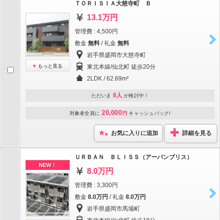
ＴＯＲＩＳＩＡ大慈寺町 Ｂ
13.1万円
管理費 : 4,500円
敷金
無料
/ 礼金
無料
岩手県盛岡市大慈寺町
もっと見る
東北本線/仙北町 徒歩20分
2LDK / 62.69m²
8人
ただいま
が検討中！
20,000
対象者全員に
円
キャッシュバック!
お気に入りに追加
詳細を見る
ＵＲＢＡＮ ＢＬＩＳＳ（アーバンブリス）
NEW！
8.0万円
管理費 : 3,300円
敷金
8.0万円
/ 礼金
8.0万円
岩手県盛岡市馬場町