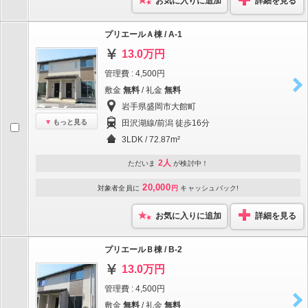
お気に入りに追加
詳細を見る
プリエールＡ棟 / A-1
13.0万円
管理費 : 4,500円
敷金
無料
/ 礼金
無料
岩手県盛岡市大館町
もっと見る
田沢湖線/前潟 徒歩16分
3LDK / 72.87m²
2人
ただいま
が検討中！
20,000
対象者全員に
円
キャッシュバック!
お気に入りに追加
詳細を見る
プリエールＢ棟 / B-2
13.0万円
管理費 : 4,500円
敷金
無料
/ 礼金
無料