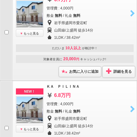
管理費 : 4,000円
敷金
無料
/ 礼金
無料
岩手県盛岡市愛宕町
山田線/上盛岡 徒歩14分
もっと見る
1LDK / 38.42m²
10人以上
ただいま
が検討中！
20,000
対象者全員に
円
キャッシュバック!
お気に入りに追加
詳細を見る
ＫＡ ＰＩＬＩＮＡ
NEW！
6.8万円
管理費 : 4,000円
敷金
無料
/ 礼金
無料
岩手県盛岡市愛宕町
山田線/上盛岡 徒歩14分
もっと見る
1LDK / 38.42m²