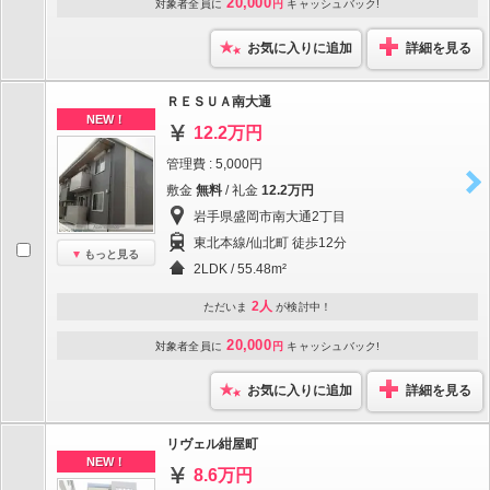
20,000
対象者全員に
円
キャッシュバック!
お気に入りに追加
詳細を見る
ＲＥＳＵＡ南大通
NEW！
12.2万円
管理費 : 5,000円
敷金
無料
/ 礼金
12.2万円
岩手県盛岡市南大通2丁目
東北本線/仙北町 徒歩12分
もっと見る
2LDK / 55.48m²
2人
ただいま
が検討中！
20,000
対象者全員に
円
キャッシュバック!
お気に入りに追加
詳細を見る
リヴェル紺屋町
NEW！
8.6万円