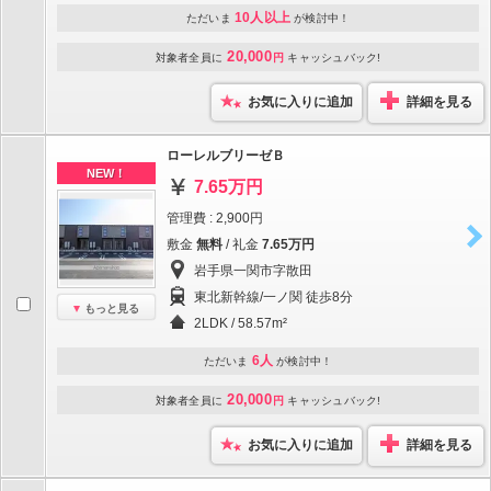
10人以上
ただいま
が検討中！
20,000
対象者全員に
円
キャッシュバック!
お気に入りに追加
詳細を見る
ローレルブリーゼＢ
NEW！
7.65万円
管理費 : 2,900円
敷金
無料
/ 礼金
7.65万円
岩手県一関市字散田
東北新幹線/一ノ関 徒歩8分
もっと見る
2LDK / 58.57m²
6人
ただいま
が検討中！
20,000
対象者全員に
円
キャッシュバック!
お気に入りに追加
詳細を見る