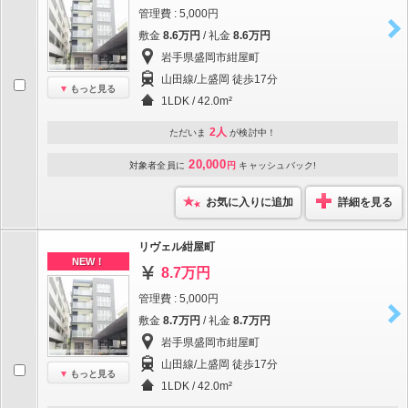
管理費 : 5,000円
敷金
8.6万円
/ 礼金
8.6万円
岩手県盛岡市紺屋町
山田線/上盛岡 徒歩17分
もっと見る
1LDK / 42.0m²
2人
ただいま
が検討中！
20,000
対象者全員に
円
キャッシュバック!
お気に入りに追加
詳細を見る
リヴェル紺屋町
NEW！
8.7万円
管理費 : 5,000円
敷金
8.7万円
/ 礼金
8.7万円
岩手県盛岡市紺屋町
山田線/上盛岡 徒歩17分
もっと見る
1LDK / 42.0m²