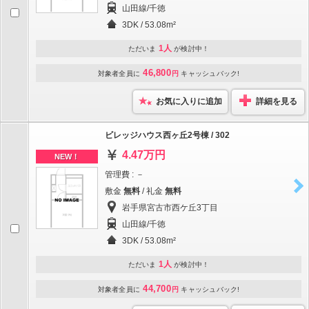
山田線/千徳
3DK / 53.08m²
1人
ただいま
が検討中！
46,800
対象者全員に
円
キャッシュバック!
お気に入りに追加
詳細を見る
ビレッジハウス西ヶ丘2号棟 / 302
4.47万円
NEW！
管理費 : －
敷金
無料
/ 礼金
無料
岩手県宮古市西ケ丘3丁目
山田線/千徳
3DK / 53.08m²
1人
ただいま
が検討中！
44,700
対象者全員に
円
キャッシュバック!