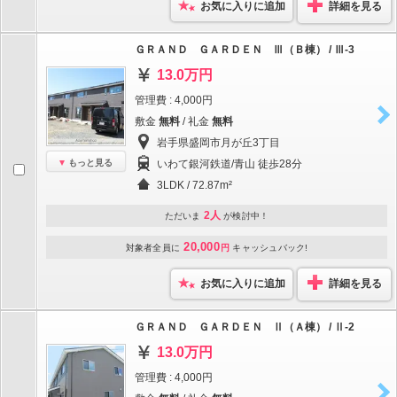
お気に入りに追加
詳細を見る
ＧＲＡＮＤ ＧＡＲＤＥＮ Ⅲ（Ｂ棟） / Ⅲ-3
13.0万円
管理費 : 4,000円
敷金
無料
/ 礼金
無料
岩手県盛岡市月が丘3丁目
もっと見る
いわて銀河鉄道/青山 徒歩28分
3LDK / 72.87m²
2人
ただいま
が検討中！
20,000
対象者全員に
円
キャッシュバック!
お気に入りに追加
詳細を見る
ＧＲＡＮＤ ＧＡＲＤＥＮ Ⅱ（Ａ棟） / Ⅱ-2
13.0万円
管理費 : 4,000円