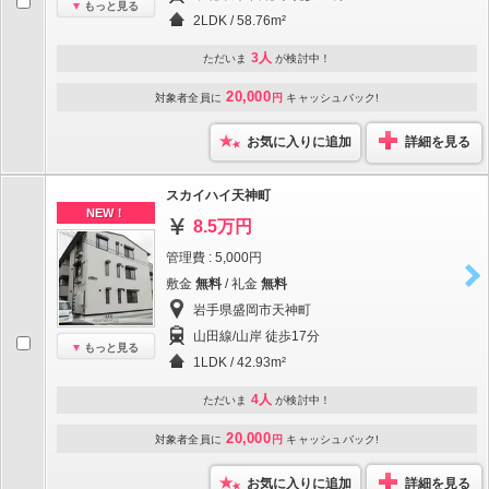
もっと見る
2LDK / 58.76m²
3人
ただいま
が検討中！
20,000
対象者全員に
円
キャッシュバック!
お気に入りに追加
詳細を見る
スカイハイ天神町
NEW！
8.5万円
管理費 : 5,000円
敷金
無料
/ 礼金
無料
岩手県盛岡市天神町
山田線/山岸 徒歩17分
もっと見る
1LDK / 42.93m²
4人
ただいま
が検討中！
20,000
対象者全員に
円
キャッシュバック!
お気に入りに追加
詳細を見る