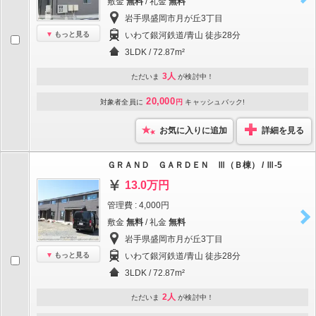
敷金
無料
/ 礼金
無料
岩手県盛岡市月が丘3丁目
もっと見る
いわて銀河鉄道/青山 徒歩28分
3LDK / 72.87m²
3人
ただいま
が検討中！
20,000
対象者全員に
円
キャッシュバック!
お気に入りに追加
詳細を見る
ＧＲＡＮＤ ＧＡＲＤＥＮ Ⅲ（Ｂ棟） / Ⅲ-5
13.0万円
管理費 : 4,000円
敷金
無料
/ 礼金
無料
岩手県盛岡市月が丘3丁目
もっと見る
いわて銀河鉄道/青山 徒歩28分
3LDK / 72.87m²
2人
ただいま
が検討中！