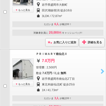
岩手県盛岡市大館町
もっと見る
田沢湖線/前潟 徒歩16分
3LDK / 72.87m²
6人
ただいま
が検討中！
20,000
対象者全員に
円
キャッシュバック!
お気に入りに追加
詳細を見る
ＰＲＩＭＡＲＹ南仙北Ⅱ
7.0万円
管理費 : 2,500円
敷金
7.0万円
/ 礼金
無料
岩手県盛岡市南仙北2丁目
もっと見る
東北本線/仙北町 徒歩25分
1K / 41.73m²
3人
ただいま
が検討中！