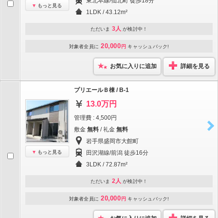
東北本線/仙北町 徒歩18分
もっと見る
1LDK / 43.12m²
3人
ただいま
が検討中！
20,000
対象者全員に
円
キャッシュバック!
お気に入りに追加
詳細を見る
プリエールＢ棟 / B-1
13.0万円
管理費 : 4,500円
敷金
無料
/ 礼金
無料
岩手県盛岡市大館町
もっと見る
田沢湖線/前潟 徒歩16分
3LDK / 72.87m²
2人
ただいま
が検討中！
20,000
対象者全員に
円
キャッシュバック!