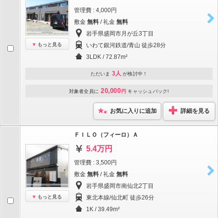
管理費 : 4,000円
敷金
無料
/ 礼金
無料
岩手県盛岡市月が丘3丁目
もっと見る
いわて銀河鉄道/青山 徒歩28分
3LDK / 72.87m²
3人
ただいま
が検討中！
20,000
対象者全員に
円
キャッシュバック!
お気に入りに追加
詳細を見る
ＦＩＬＯ（フィーロ）Ａ
5.4万円
管理費 : 3,500円
敷金
無料
/ 礼金
無料
岩手県盛岡市南仙北2丁目
もっと見る
東北本線/仙北町 徒歩26分
1K / 39.49m²