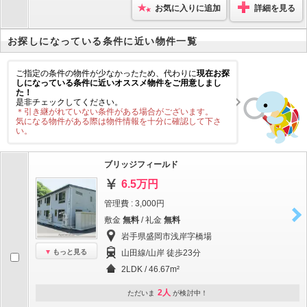
お気に入りに追加
詳細を見る
お探しになっている条件に近い物件一覧
ご指定の条件の物件が少なかったため、代わりに
現在お探
しになっている条件に近いオススメ物件をご用意しまし
た！
是非チェックしてください。
＊引き継がれていない条件がある場合がございます。
気になる物件がある際は物件情報を十分に確認して下さ
い。
ブリッジフィールド
6.5万円
管理費 : 3,000円
敷金
無料
/ 礼金
無料
岩手県盛岡市浅岸字橋場
もっと見る
山田線/山岸 徒歩23分
2LDK / 46.67m²
2人
ただいま
が検討中！