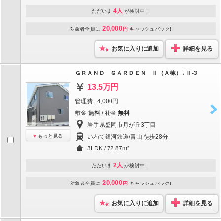
4人
ただいま
が検討中！
20,000
対象者全員に
円
キャッシュバック!
お気に入りに追加
詳細を見る
ＧＲＡＮＤ ＧＡＲＤＥＮ Ⅱ（Ａ棟） / Ⅱ-3
13.5万円
管理費 : 4,000円
敷金
無料
/ 礼金
無料
岩手県盛岡市月が丘3丁目
もっと見る
いわて銀河鉄道/青山 徒歩28分
3LDK / 72.87m²
2人
ただいま
が検討中！
20,000
対象者全員に
円
キャッシュバック!
お気に入りに追加
詳細を見る