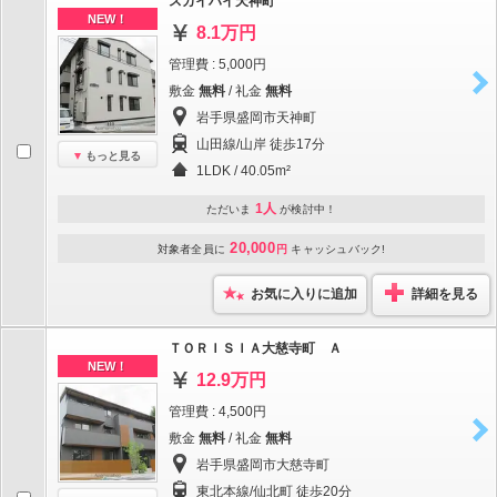
スカイハイ天神町
NEW！
8.1万円
管理費 : 5,000円
敷金
無料
/ 礼金
無料
岩手県盛岡市天神町
山田線/山岸 徒歩17分
もっと見る
1LDK / 40.05m²
1人
ただいま
が検討中！
20,000
対象者全員に
円
キャッシュバック!
お気に入りに追加
詳細を見る
ＴＯＲＩＳＩＡ大慈寺町 Ａ
NEW！
12.9万円
管理費 : 4,500円
敷金
無料
/ 礼金
無料
岩手県盛岡市大慈寺町
東北本線/仙北町 徒歩20分