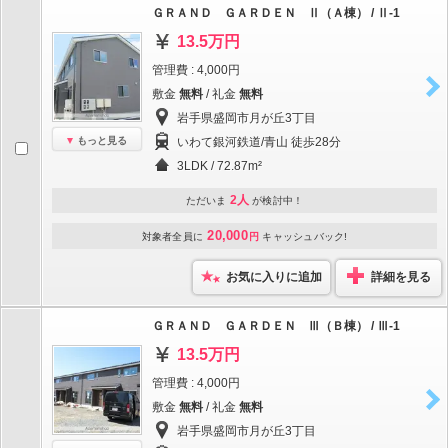
ＧＲＡＮＤ ＧＡＲＤＥＮ Ⅱ（Ａ棟） / Ⅱ-1
13.5万円
管理費 : 4,000円
敷金
無料
/ 礼金
無料
岩手県盛岡市月が丘3丁目
もっと見る
いわて銀河鉄道/青山 徒歩28分
3LDK / 72.87m²
2人
ただいま
が検討中！
20,000
対象者全員に
円
キャッシュバック!
お気に入りに追加
詳細を見る
ＧＲＡＮＤ ＧＡＲＤＥＮ Ⅲ（Ｂ棟） / Ⅲ-1
13.5万円
管理費 : 4,000円
敷金
無料
/ 礼金
無料
岩手県盛岡市月が丘3丁目