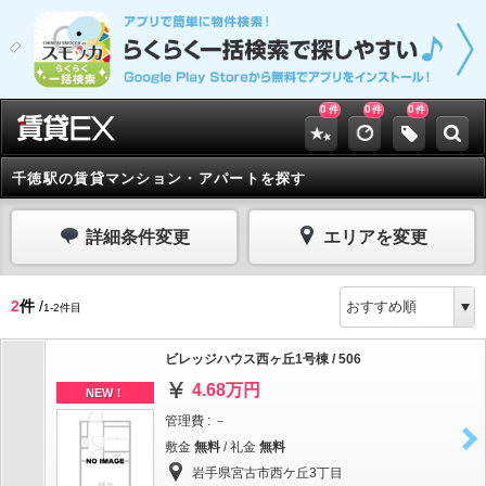
0
0
0
件
件
件
千徳駅の賃貸マンション・アパートを探す
詳細条件変更
エリアを変更
2
件
/
1-2件目
ビレッジハウス西ヶ丘1号棟 / 506
4.68万円
NEW！
管理費 : －
敷金
無料
/ 礼金
無料
岩手県宮古市西ケ丘3丁目