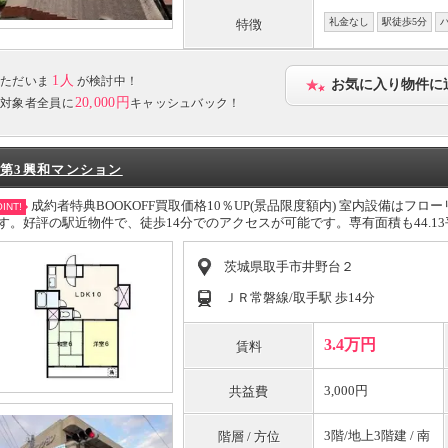
礼金なし
駅徒歩5分
特徴
1人
ただいま
が検討中！
お気に入り物件に
20,000円
対象者全員に
キャッシュバック！
第3興和マンション
成約者特典BOOKOFF買取価格10％UP(景品限度額内) 室内設備は
INT!
す。好評の駅近物件で、徒歩14分でのアクセスが可能です。専有面積も44.1
茨城県取手市井野台２
ＪＲ常磐線/取手駅 歩14分
3.4万円
賃料
3,000円
共益費
3階/地上3階建 / 南
階層 / 方位