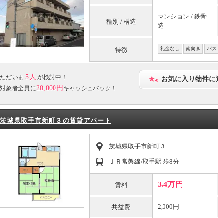
マンション / 鉄骨
種別 / 構造
造
礼金なし
南向き
バス
特徴
5人
ただいま
が検討中！
お気に入り物件に
20,000円
対象者全員に
キャッシュバック！
茨城県取手市新町３の賃貸アパート
茨城県取手市新町３
ＪＲ常磐線/取手駅 歩8分
3.4万円
賃料
2,000円
共益費