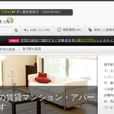
7,711,749
件 ( 最終更新日：2026/08/08 )
閲覧履歴
保存した検索
お気に入り
(
0件
)
(0件)
賃貸EX経由で成約すると対象者全員が
最大5万円
もらえるキャ
POINT!
取手駅の賃貸
手市の賃貸
取手駅
で、人
してい
可・敷
ら分譲
の賃貸マンション・アパー
歩圏内
め、気
す
ていま