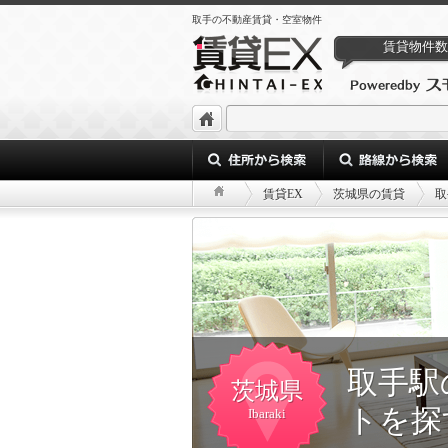
取手の不動産賃貸・空室物件
賃貸物件数
賃貸EX
茨城県の賃貸
取
取手駅
茨城県
トを探
Ibaraki