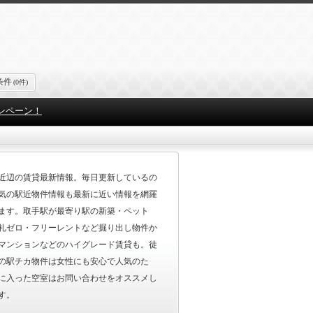
条件
(0件)
ンペーン！
近辺の賃貸最新情報。毎日更新しているの
気の駅近物件情報も最新に近い情報を網羅
ます。取手駅が最寄り駅の新築・ペット
礼ゼロ・フリーレントなど掘り出し物件か
マンションなどのハイグレード賃貸も。徒
の駅チカ物件は女性にも安心で人気のた
に入った空室はお問い合わせをオススメし
す。