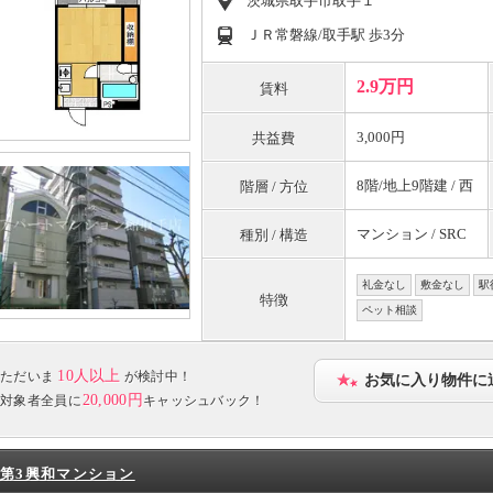
茨城県取手市取手１
ＪＲ常磐線/取手駅 歩3分
2.9万円
賃料
3,000円
共益費
8階/地上9階建 / 西
階層 / 方位
マンション / SRC
種別 / 構造
礼金なし
敷金なし
駅
特徴
ペット相談
10人以上
ただいま
が検討中！
お気に入り物件に
20,000円
対象者全員に
キャッシュバック！
第3興和マンション