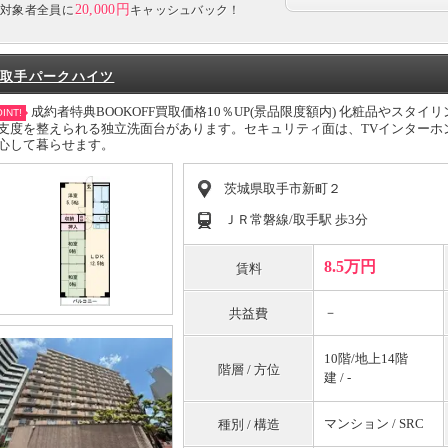
20,000円
対象者全員に
キャッシュバック！
取手パークハイツ
成約者特典BOOKOFF買取価格10％UP(景品限度額内) 化粧品やス
INT!
支度を整えられる独立洗面台があります。セキュリティ面は、TVインターホ
心して暮らせます。
茨城県取手市新町２
ＪＲ常磐線/取手駅 歩3分
8.5万円
賃料
－
共益費
10階/地上14階
階層 / 方位
建 / -
マンション / SRC
種別 / 構造