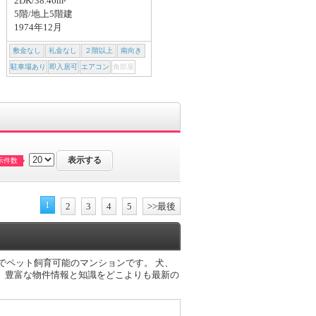
2DK/38.46m²
建築中(2026年09月)
5階/地上5階建
1974年12月
敷金なし
礼金なし
２階以上
南向き
敷金なし
礼金なし
２階以上
南向き
駐車場あり
即入居可
エアコン
角部屋
駐車場あり
即入居可
エアコン
角部屋
示件数
1
2
3
4
5
>>最後
ロでペット飼育可能のマンションです。 犬、
。豊富な物件情報と知識をどこよりも最新の