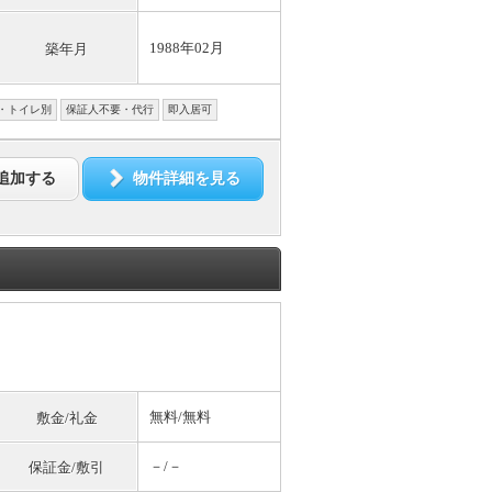
1988年02月
築年月
・トイレ別
保証人不要・代行
即入居可
追加する
物件詳細を見る
無料
/
無料
敷金/礼金
－/－
保証金/敷引