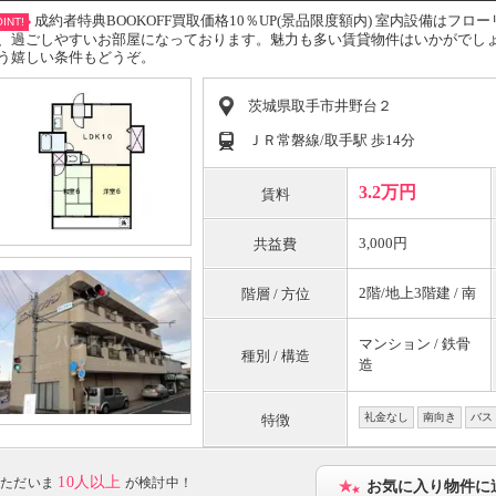
成約者特典BOOKOFF買取価格10％UP(景品限度額内) 室内設備はフ
INT!
、過ごしやすいお部屋になっております。魅力も多い賃貸物件はいかがでし
う嬉しい条件もどうぞ。
茨城県取手市井野台２
ＪＲ常磐線/取手駅 歩14分
3.2万円
賃料
3,000円
共益費
2階/地上3階建 / 南
階層 / 方位
マンション / 鉄骨
種別 / 構造
造
礼金なし
南向き
バス
特徴
10人以上
ただいま
が検討中！
お気に入り物件に