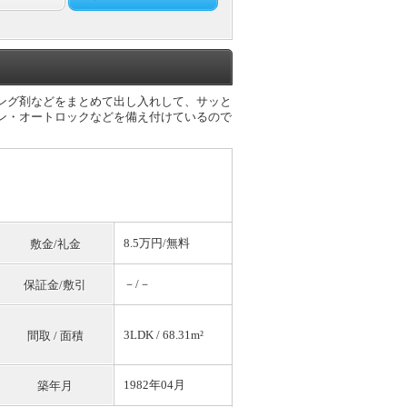
タイリング剤などをまとめて出し入れして、サッと
ン・オートロックなどを備え付けているので
8.5万円/
無料
敷金/礼金
－/－
保証金/敷引
3LDK / 68.31m²
間取 / 面積
1982年04月
築年月