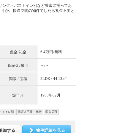
ローリング・バストイレ別など豊富に揃ってお
ょうか。快適空間の物件でしたら礼金不要と
6.4万円/
無料
敷金/礼金
－/－
保証金/敷引
2LDK / 44.13m²
間取 / 面積
1988年02月
築年月
・トイレ別
保証人不要・代行
即入居可
追加する
物件詳細を見る