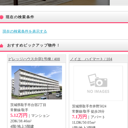
現在の検索条件
現在の検索条件を表示する
おすすめピックアップ物件！
ビレッジハウス台宿1号棟 / 408
ノイエ ハイマート / 104
茨城県取手市台宿2丁目
茨城県取手市井野5024
常磐線/取手
常磐線/取手 徒歩28分
5.12万円
｜マンション
7.1万円
｜アパート
2DK/38.46m²
1LDK/50.05m²
4階/地上5階建
1階/地上2階建