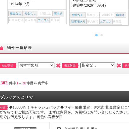
1974年12月
建築中(2026年09月)
敷金なし
礼金なし
２階以上
南向き
敷金なし
礼金なし
２階以上
南向き
駐車場あり
即入居可
エアコン
角部屋
駐車場あり
即入居可
エアコン
角部屋
物件一覧結果
並び替え
表示対象
表
302
件中
1
～
20
件目を表示中
ブルックスとりで
◆15000円！キャッシュバック◆サイト経由限定！8/末迄 礼金敷金ゼ
INT!
どちらでもご相談可能です。 まずは内見を。お気軽にお問い合わせください
報でお伝え致します。黄色い看板が目