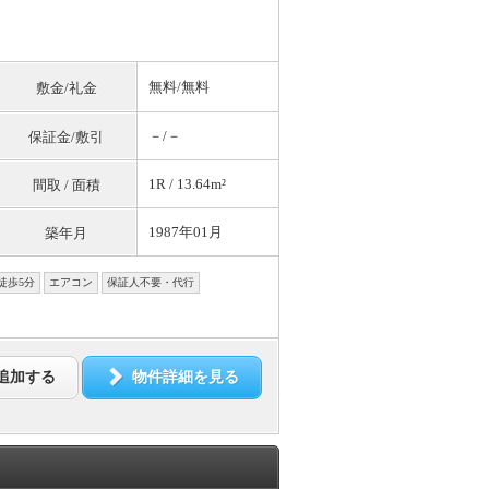
無料
/
無料
敷金/礼金
－/－
保証金/敷引
1R / 13.64m²
間取 / 面積
1987年01月
築年月
徒歩5分
エアコン
保証人不要・代行
追加する
物件詳細を見る