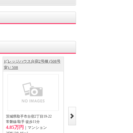
ビレッジハウス台宿2号棟 (508号
ノイエ ハイマート / 206
室) / 508
茨城県取手市井野5024
常磐線/取手 徒歩28分
茨城県取手市台宿2丁目19-22
8.05万円
｜アパート
常磐線/取手 徒歩11分
4.85万円
2LDK/59.55m²
｜マンション
2階/地上2階建