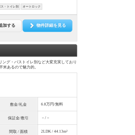
バス・トイレ別
オートロック
追加する
物件詳細を見る
フローリング・バストイレ別など大変充実しており
3平米あるので魅力的。
6.8万円/
無料
敷金/礼金
－/－
保証金/敷引
2LDK / 44.13m²
間取 / 面積