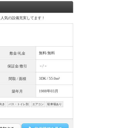
、人気の設備充実してます！
無料
/
無料
敷金/礼金
－/－
保証金/敷引
3DK / 55.0m²
間取 / 面積
1988年03月
築年月
向き
バス・トイレ別
エアコン
駐車場あり