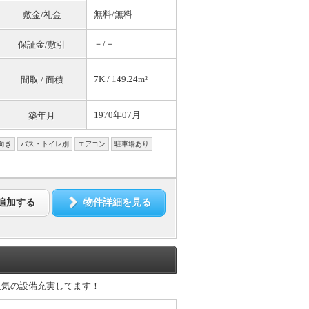
無料
/
無料
敷金/礼金
－/－
保証金/敷引
7K / 149.24m²
間取 / 面積
1970年07月
築年月
向き
バス・トイレ別
エアコン
駐車場あり
追加する
物件詳細を見る
人気の設備充実してます！