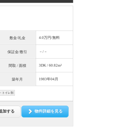
4.0万円/
無料
敷金/礼金
－/－
保証金/敷引
3DK / 60.82m²
間取 / 面積
1983年04月
築年月
・トイレ別
追加する
物件詳細を見る