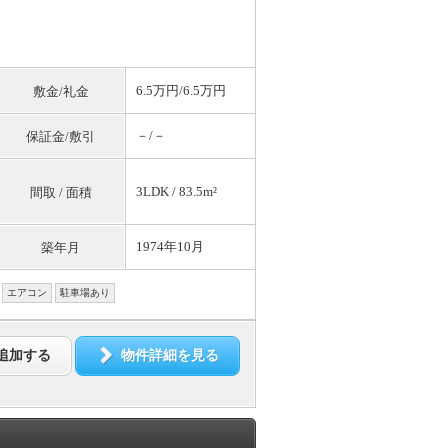
6.5万円/6.5万円
敷金/礼金
－/－
保証金/敷引
3LDK / 83.5m²
間取 / 面積
1974年10月
築年月
エアコン
駐車場あり
追加する
物件詳細を見る