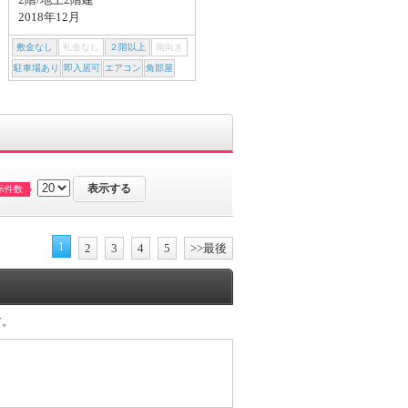
2018年12月
新築(2026年02月)
敷金なし
礼金なし
２階以上
南向き
敷金なし
礼金なし
２階以上
南向き
駐車場あり
即入居可
エアコン
角部屋
駐車場あり
即入居可
エアコン
角部屋
示件数
1
2
3
4
5
>>最後
す。