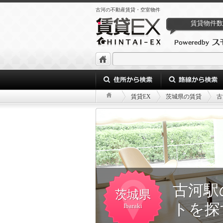
古河の不動産賃貸・空室物件
賃貸物件数
賃貸EX
茨城県の賃貸
古
古河駅
茨城県
トを探
Ibaraki