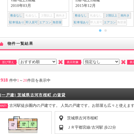
2010年03月
2015年12月
敷金なし
礼金なし
２階以上
南向き
敷金なし
礼金なし
２階以上
南向き
駐車場あり
即入居可
エアコン
角部屋
駐車場あり
即入居可
エアコン
角部屋
物件一覧結果
並び替え
表示対象
表
918
件中
1
～
20
件目を表示中
[一戸建] 茨城県古河市桜町 の賃貸
古河駅徒歩圏内の戸建です。 人気の戸建です。お部屋も広々と使えま
INT!
茨城県古河市桜町
ＪＲ宇都宮線/古河駅 歩22分