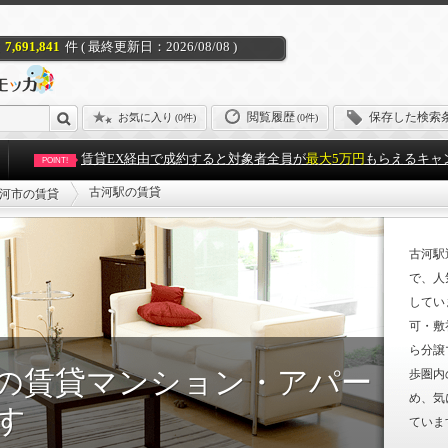
7,691,841
件 ( 最終更新日：2026/08/08 )
閲覧履歴
保存した検索
お気に入り
(
0件
)
(0件)
賃貸EX経由で成約すると対象者全員が
最大5万円
もらえるキャ
POINT!
古河駅の賃貸
河市の賃貸
古河駅
で、人
してい
可・敷
ら分譲
の賃貸マンション・アパー
歩圏内
め、気
す
ていま