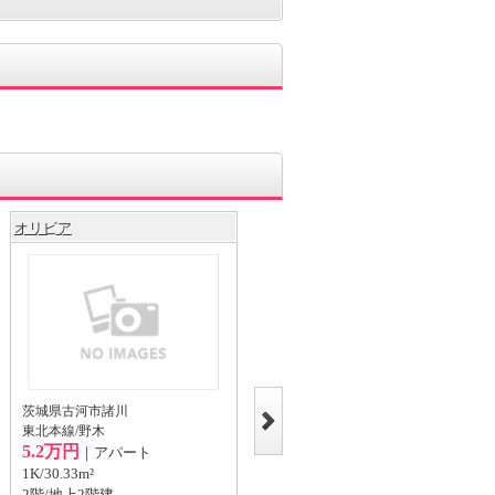
オリビア
メゾン ド グレイス
茨城県古河市諸川
茨城県古河市本町1丁目
東北本線/野木
湘南新宿ライン宇須/古河 徒歩2分
5.2万円
7.7万円
｜アパート
｜アパート
1K/30.33m²
1K/29.82m²
2階/地上2階建
3階/地上3階建