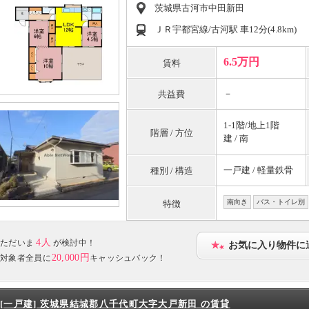
茨城県古河市中田新田
ＪＲ宇都宮線/古河駅 車12分(4.8km)
6.5万円
賃料
－
共益費
1-1階/地上1階
階層 / 方位
建 / 南
一戸建 / 軽量鉄骨
種別 / 構造
南向き
バス・トイレ別
特徴
4人
ただいま
が検討中！
お気に入り物件に
20,000円
対象者全員に
キャッシュバック！
[一戸建] 茨城県結城郡八千代町大字大戸新田 の賃貸