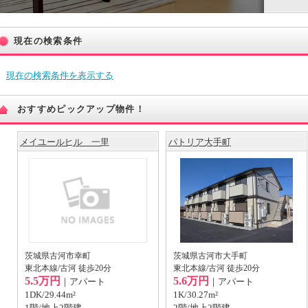
現在の検索条件
現在の検索条件を表示する
おすすめピックアップ物件！
メイユールヒル 一里
パトリア大手町
茨城県古河市幸町
茨城県古河市大手町
東北本線/古河 徒歩20分
東北本線/古河 徒歩20分
5.5万円
5.6万円
｜アパート
｜アパート
1DK/29.44m²
1K/30.27m²
1階/地上2階建
2階/地上2階建