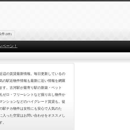
条件
(0件)
ンペーン！
近辺の賃貸最新情報。毎日更新しているの
気の駅近物件情報も最新に近い情報を網羅
ます。古河駅が最寄り駅の新築・ペット
礼ゼロ・フリーレントなど掘り出し物件か
マンションなどのハイグレード賃貸も。徒
の駅チカ物件は女性にも安心で人気のた
に入った空室はお問い合わせをオススメし
す。