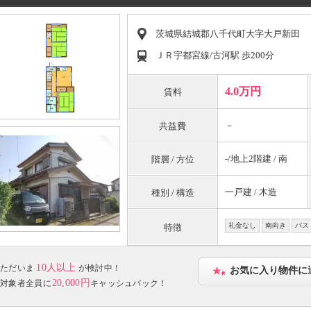
茨城県結城郡八千代町大字大戸新田
ＪＲ宇都宮線/古河駅 歩200分
4.0万円
賃料
－
共益費
-/地上2階建 / 南
階層 / 方位
一戸建 / 木造
種別 / 構造
礼金なし
南向き
バス
特徴
10人以上
ただいま
が検討中！
お気に入り物件に
20,000円
対象者全員に
キャッシュバック！