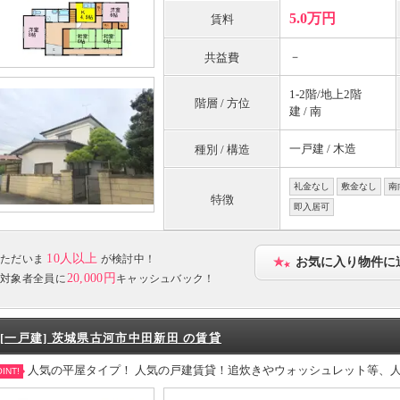
5.0万円
賃料
－
共益費
1-2階/地上2階
階層 / 方位
建 / 南
一戸建 / 木造
種別 / 構造
礼金なし
敷金なし
南
特徴
即入居可
10人以上
ただいま
が検討中！
お気に入り物件に
20,000円
対象者全員に
キャッシュバック！
[一戸建] 茨城県古河市中田新田 の賃貸
人気の平屋タイプ！ 人気の戸建賃貸！追炊きやウォッシュレット等、
INT!