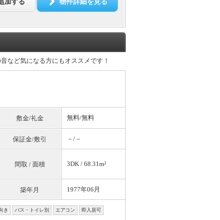
追加する
物件詳細を見る
の音など気になる方にもオススメです！
無料
/
無料
敷金/礼金
－/－
保証金/敷引
3DK / 68.31m²
間取 / 面積
1977年06月
築年月
向き
バス・トイレ別
エアコン
即入居可