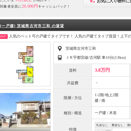
お気に入り物件に
20,000円
対象者全員に
キャッシュバック！
[一戸建] 茨城県古河市三和 の賃貸
人気のペット可の戸建てタイプです！ 人気の戸建てタイプ賃貸！上下
INT!
茨城県古河市三和
ＪＲ宇都宮線/古河駅 車10分(3.8km)
3.8万円
賃料
－
共益費
1-2階/地上2階
階層 / 方位
建 / 南
一戸建 / 木造
種別 / 構造
礼金なし
敷金なし
南
特徴