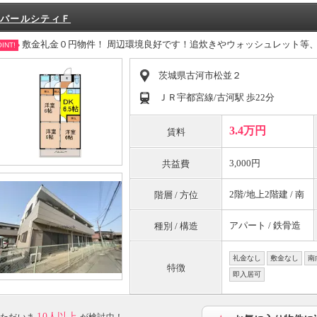
パールシティＦ
敷金礼金０円物件！ 周辺環境良好です！追炊きやウォッシュレット等
INT!
茨城県古河市松並２
ＪＲ宇都宮線/古河駅 歩22分
3.4万円
賃料
3,000円
共益費
2階/地上2階建 / 南
階層 / 方位
アパート / 鉄骨造
種別 / 構造
礼金なし
敷金なし
南
特徴
即入居可
10人以上
ただいま
が検討中！