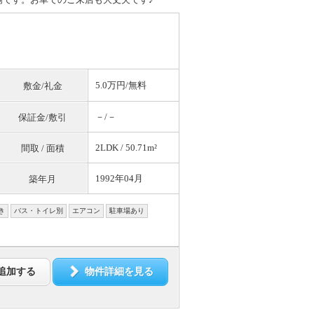
5.0万円/
無料
敷金/礼金
－/－
保証金/敷引
2LDK / 50.71m²
間取 / 面積
1992年04月
築年月
き
バス・トイレ別
エアコン
駐車場あり
追加する
物件詳細を見る