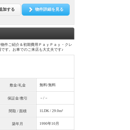
追加する
物件詳細を見る
全物件ご紹介＆初期費用ＰａｙＰａｙ・クレ
です。お車でのご来店も大丈夫です♪
無料
/
無料
敷金/礼金
－/－
保証金/敷引
1LDK / 29.0m²
間取 / 面積
1990年10月
築年月