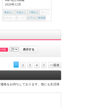
2020年12月
2019年01月
敷金なし
礼金なし
２階以上
南向き
敷金なし
礼金なし
２階以上
南向き
駐車場あり
即入居可
エアコン
角部屋
駐車場あり
即入居可
エアコン
角部屋
示件数
1
2
3
4
5
>>最後
ご連絡をお待ちしております。他にも生活保