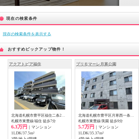
現在の検索条件
現在の検索条件を表示する
おすすめピックアップ物件！
アクアトピア福住
プリモマーレ月寒公園
北海道札幌市豊平区福住二条2丁目
北海道札幌市豊平区月寒西一条3丁目
札幌市東豊線/福住 徒歩7分
札幌市東豊線/美園 徒歩9分
6.3万円
5.7万円
｜マンション
｜マンション
1LDK/37.5m²
1LDK/35.37m²
3階/地上4階建
4階/地上4階建