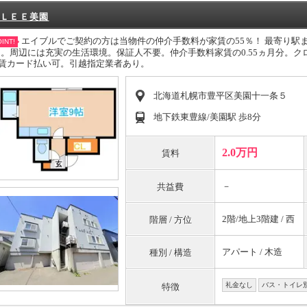
ＬＥＥ美園
エイブルでご契約の方は当物件の仲介手数料が家賃の55％！ 最寄り駅
INT!
!。周辺には充実の生活環境。保証人不要。仲介手数料家賃の0.55ヵ月分。
賃カード払い可。引越指定業者あり。
北海道札幌市豊平区美園十一条５
地下鉄東豊線/美園駅 歩8分
2.0万円
賃料
－
共益費
2階/地上3階建 / 西
階層 / 方位
アパート / 木造
種別 / 構造
礼金なし
バス・トイレ
特徴