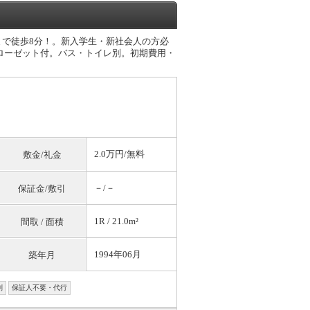
まで徒歩8分！。新入学生・新社会人の方必
クローゼット付。バス・トイレ別。初期費用・
2.0万円/
無料
敷金/礼金
－/－
保証金/敷引
1R / 21.0m²
間取 / 面積
1994年06月
築年月
別
保証人不要・代行