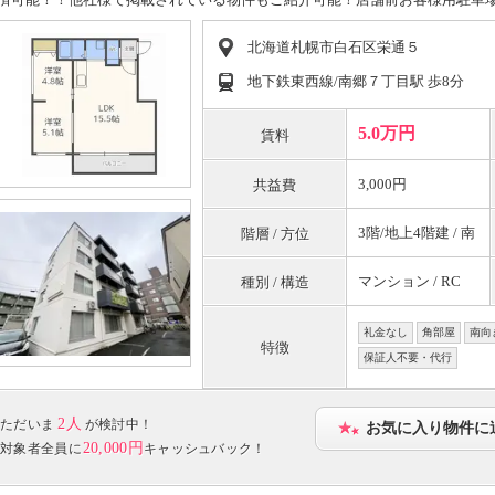
北海道札幌市白石区栄通５
地下鉄東西線/南郷７丁目駅 歩8分
5.0万円
賃料
3,000円
共益費
3階/地上4階建 / 南
階層 / 方位
マンション / RC
種別 / 構造
礼金なし
角部屋
南向
特徴
保証人不要・代行
2人
ただいま
が検討中！
お気に入り物件に
20,000円
対象者全員に
キャッシュバック！