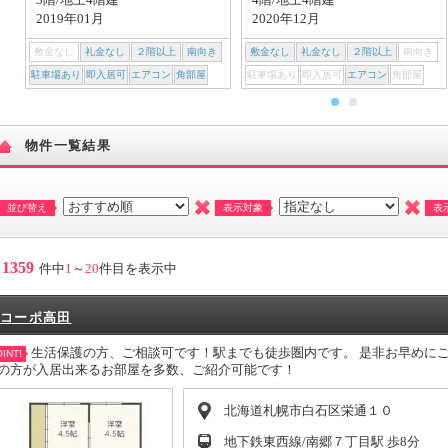
2019年01月
2020年12月
敷金なし
礼金なし
２階以上
南向き
敷金なし
礼金なし
２階以上
南向き
駐車場あり
即入居可
エアコン
角部屋
駐車場あり
即入居可
エアコン
角部屋
物件一覧結果
並び替え
表示対象
表
1359
件中
1
～
20
件目を表示中
コーポ高田
生活保護の方、ご相談可です！駅までも徒歩圏内です。 是非お早めに
INT!
の方が入居出来るお部屋を多数、ご紹介可能です！
北海道札幌市白石区栄通１０
地下鉄東西線/南郷７丁目駅 歩8分