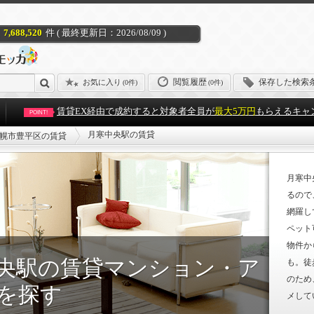
7,688,520
件 ( 最終更新日：2026/08/09 )
閲覧履歴
保存した検索
お気に入り
(
0件
)
(0件)
賃貸EX経由で成約すると対象者全員が
最大5万円
もらえるキャ
POINT!
月寒中央駅の賃貸
幌市豊平区の賃貸
月寒中
るので
網羅し
ペット
物件か
央駅の賃貸マンション・ア
も。徒
のため
を探す
メして