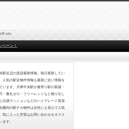
条件
(0件)
ンペーン！
央駅近辺の賃貸最新情報。毎日更新してい
、人気の駅近物件情報も最新に近い情報を
ています。月寒中央駅が最寄り駅の新築・
可・敷礼ゼロ・フリーレントなど掘り出し
ら分譲マンションなどのハイグレード賃貸
歩圏内の駅チカ物件は女性にも安心で人気
、気に入った空室はお問い合わせをオスス
います。