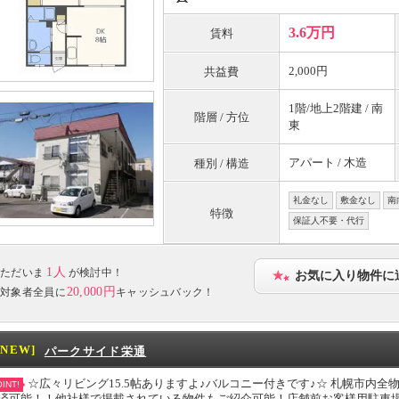
3.6万円
賃料
2,000円
共益費
1階/地上2階建 / 南
階層 / 方位
東
アパート / 木造
種別 / 構造
礼金なし
敷金なし
南
特徴
保証人不要・代行
1人
ただいま
が検討中！
お気に入り物件に
20,000円
対象者全員に
キャッシュバック！
[NEW]
パークサイド栄通
☆広々リビング15.5帖ありますよ♪バルコニー付きです♪☆ 札幌市内
INT!
済可能！！他社様で掲載されている物件もご紹介可能！店舗前お客様用駐車場