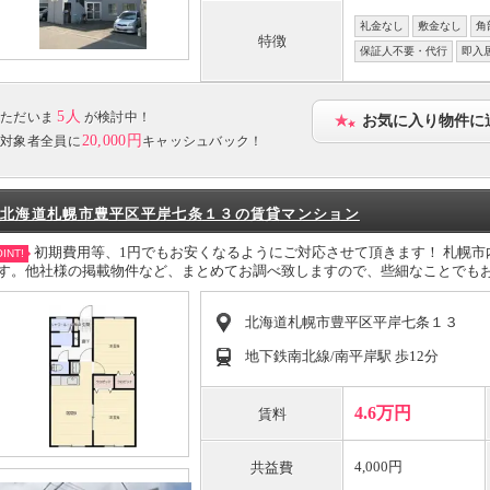
礼金なし
敷金なし
角
特徴
保証人不要・代行
即入
5人
ただいま
が検討中！
お気に入り物件に
20,000円
対象者全員に
キャッシュバック！
北海道札幌市豊平区平岸七条１３の賃貸マンション
初期費用等、1円でもお安くなるようにご対応させて頂きます！ 札幌
INT!
す。他社様の掲載物件など、まとめてお調べ致しますので、些細なことでも
北海道札幌市豊平区平岸七条１３
地下鉄南北線/南平岸駅 歩12分
4.6万円
賃料
4,000円
共益費