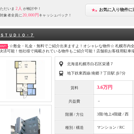
2人
ただいま
が検討中！
お気に入り物件に
20,000円
対象者全員に
キャッシュバック！
ＳＴＵＤＩＯ・７
☆敷金・礼金・無料でご紹介出来ますよ！オシャレな物件☆ 札幌市内
INT!
決済可能！他社様で掲載されている物件もご紹介可能！店舗前お客様用駐車場
北海道札幌市白石区栄通７
地下鉄東西線/南郷７丁目駅 歩7分
3.6万円
賃料
－
共益費
3階/地上4階建 / 西
階層 / 方位
マンション / RC
種別 / 構造