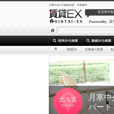
月寒中央の不動産賃貸・空室物件
賃貸物件数
賃貸EX
北海道の賃貸
札
月寒中
北海道
パート
Hokkaido