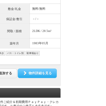
無料
/
無料
敷金/礼金
－/－
保証金/敷引
2LDK / 28.5m²
間取 / 面積
1983年05月
築年月
向き
バス・トイレ別
駐車場あり
追加する
物件詳細を見る
全物件ご紹介＆初期費用ＰａｙＰａｙ・クレカ
です。お車でのご来店も大丈夫です♪