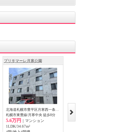
プリモマーレ月寒公園
アクアトピア福住
北海道札幌市豊平区月寒西一条3丁目
北海道札幌市豊平区福住二条2丁目
札幌市東豊線/月寒中央 徒歩8分
札幌市東豊線/福住 徒歩7分
5.6万円
6.1万円
｜マンション
｜マンション
1LDK/34.67m²
1LDK/36.68m²
4階/地上4階建
1階/地上4階建