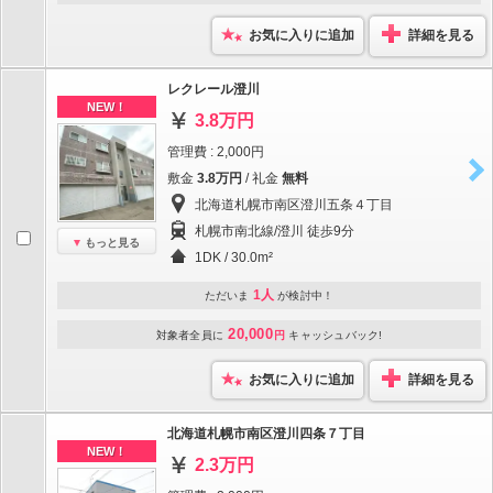
お気に入りに追加
詳細を見る
レクレール澄川
NEW！
3.8万円
管理費 : 2,000円
敷金
3.8万円
/ 礼金
無料
北海道札幌市南区澄川五条４丁目
札幌市南北線/澄川 徒歩9分
もっと見る
1DK / 30.0m²
1人
ただいま
が検討中！
20,000
対象者全員に
円
キャッシュバック!
お気に入りに追加
詳細を見る
北海道札幌市南区澄川四条７丁目
NEW！
2.3万円