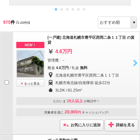
975
件
/
1-20件目
[一戸建] 北海道札幌市豊平区西岡二条１１丁目 の賃
貸
NEW！
4.6万円
管理費 : －
敷金
4.6万円
/ 礼金
無料
北海道札幌市豊平区西岡二条１１丁目
札幌市南北線/自衛隊前 徒歩22分
もっと見る
3LDK / 81.25m²
10人以上
ただいま
が検討中！
20,000
対象者全員に
円
キャッシュバック!
お気に入りに追加
詳細を見る