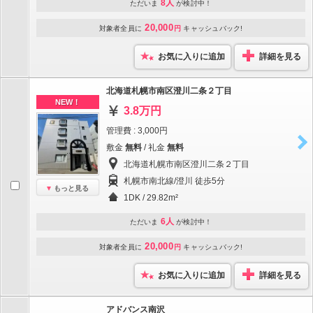
8人
ただいま
が検討中！
20,000
対象者全員に
円
キャッシュバック!
お気に入りに追加
詳細を見る
北海道札幌市南区澄川二条２丁目
NEW！
3.8万円
管理費 : 3,000円
敷金
無料
/ 礼金
無料
北海道札幌市南区澄川二条２丁目
札幌市南北線/澄川 徒歩5分
もっと見る
1DK / 29.82m²
6人
ただいま
が検討中！
20,000
対象者全員に
円
キャッシュバック!
お気に入りに追加
詳細を見る
アドバンス南沢