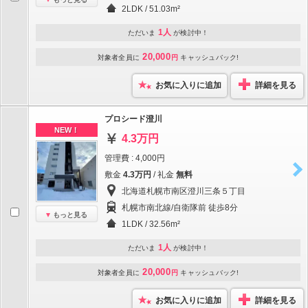
2LDK / 51.03m²
1人
ただいま
が検討中！
20,000
対象者全員に
円
キャッシュバック!
お気に入りに追加
詳細を見る
プロシード澄川
NEW！
4.3万円
管理費 : 4,000円
敷金
4.3万円
/ 礼金
無料
北海道札幌市南区澄川三条５丁目
札幌市南北線/自衛隊前 徒歩8分
もっと見る
1LDK / 32.56m²
1人
ただいま
が検討中！
20,000
対象者全員に
円
キャッシュバック!
お気に入りに追加
詳細を見る