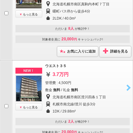
北海道札幌市南区真駒内本町７丁目
曙町バス停から徒歩4分
もっと見る
2LDK / 40.0m²
8人
ただいま
が検討中！
20,000
対象者全員に
円
キャッシュバック!
お気に入りに追加
詳細を見る
ウエスト３５
NEW！
3.7万円
管理費 : 4,500円
敷金
無料
/ 礼金
無料
北海道札幌市南区澄川四条１丁目
札幌市南北線/澄川 徒歩3分
もっと見る
1DK / 29.88m²
2人
ただいま
が検討中！
20,000
対象者全員に
円
キャッシュバック!