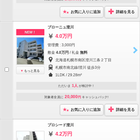
お気に入りに追加
詳細を見る
ブローニュ澄川
NEW！
4.0万円
管理費 : 3,000円
敷金
4.0万円
/ 礼金
無料
北海道札幌市南区澄川三条２丁目
札幌市南北線/澄川 徒歩3分
もっと見る
1LDK / 29.28m²
1人
ただいま
が検討中！
20,000
対象者全員に
円
キャッシュバック!
お気に入りに追加
詳細を見る
プロシード澄川
4.2万円