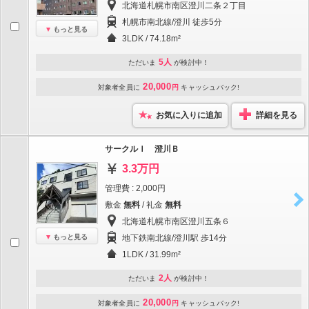
北海道札幌市南区澄川二条２丁目
札幌市南北線/澄川 徒歩5分
もっと見る
3LDK / 74.18m²
5人
ただいま
が検討中！
20,000
対象者全員に
円
キャッシュバック!
お気に入りに追加
詳細を見る
サークルＩ 澄川Ｂ
3.3万円
管理費 : 2,000円
敷金
無料
/ 礼金
無料
北海道札幌市南区澄川五条６
もっと見る
地下鉄南北線/澄川駅 歩14分
1LDK / 31.99m²
2人
ただいま
が検討中！
20,000
対象者全員に
円
キャッシュバック!