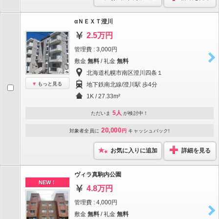
αＮＥＸＴ澄川
2.5万円
管理費 : 3,000円
敷金
無料
/ 礼金
無料
北海道札幌市南区澄川四条１
もっと見る
地下鉄南北線/澄川駅 歩4分
1K / 27.33m²
5人
ただいま
が検討中！
20,000
対象者全員に
円
キャッシュバック!
お気に入りに追加
詳細を見る
ヴィラ真駒内公園
NEW！
4.8万円
管理費 : 4,000円
敷金
無料
/ 礼金
無料