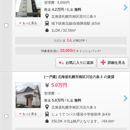
管理費 : 4,000円
敷金
4.2万円
/ 礼金
無料
北海道札幌市南区澄川三条５
もっと見る
地下鉄南北線/自衛隊前駅 歩5分
1LDK / 32.56m²
3人
ただいま
が検討中！
20,000
対象者全員に
円
キャッシュバック!
お気に入りに追加
詳細を見る
[一戸建] 北海道札幌市南区川沿六条３ の賃貸
5.0万円
管理費 : －
敷金
5.0万円
/ 礼金
無料
北海道札幌市南区川沿六条３
もっと見る
じょうてつバス/藻岩小学校前停 歩4分
3SLDK ※Sは納戸となります。 / 64.0m²