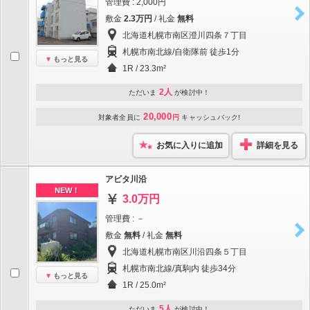
管理費 : 2,000円
敷金
2.3万円
/ 礼金
無料
北海道札幌市南区澄川四条７丁目
札幌市南北線/自衛隊前 徒歩1分
もっと見る
1R / 23.3m²
2人
ただいま
が検討中！
20,000
対象者全員に
円
キャッシュバック!
お気に入りに追加
詳細を見る
アビタ川沿
NEW！
3.0万円
管理費 : －
敷金
無料
/ 礼金
無料
北海道札幌市南区川沿四条５丁目
札幌市南北線/真駒内 徒歩34分
もっと見る
1R / 25.0m²
5人
ただいま
が検討中！