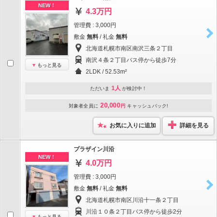
NEW！
4.3万円
管理費 : 3,000円
敷金
無料
/ 礼金
無料
北海道札幌市南区南沢三条２丁目
南沢４条２丁目バス停から徒歩7分
もっと見る
2LDK / 52.53m²
1人
ただいま
が検討中！
20,000
対象者全員に
円
キャッシュバック!
お気に入りに追加
詳細を見る
プラザイン川沿
NEW！
4.0万円
管理費 : 3,000円
敷金
無料
/ 礼金
無料
北海道札幌市南区川沿十一条２丁目
川沿１０条２丁目バス停から徒歩2分
もっと見る