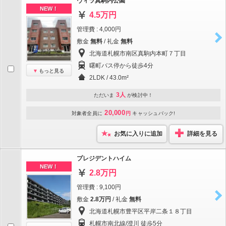
ヴィラ真駒内公園
NEW！
4.5万円
管理費 : 4,000円
敷金
無料
/ 礼金
無料
北海道札幌市南区真駒内本町７丁目
曙町バス停から徒歩4分
もっと見る
2LDK / 43.0m²
3人
ただいま
が検討中！
20,000
対象者全員に
円
キャッシュバック!
お気に入りに追加
詳細を見る
プレジデントハイム
NEW！
2.8万円
管理費 : 9,100円
敷金
2.8万円
/ 礼金
無料
北海道札幌市豊平区平岸二条１８丁目
札幌市南北線/澄川 徒歩5分