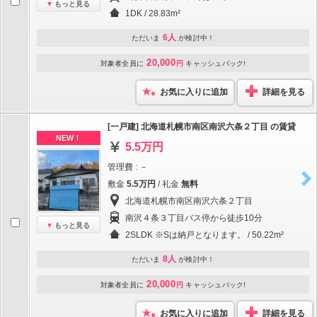
もっと見る
1DK / 28.83m²
6人
ただいま
が検討中！
20,000
対象者全員に
円
キャッシュバック!
お気に入りに追加
詳細を見る
[一戸建] 北海道札幌市南区南沢六条２丁目 の賃貸
NEW！
5.5万円
管理費 : －
敷金
5.5万円
/ 礼金
無料
北海道札幌市南区南沢六条２丁目
南沢４条３丁目バス停から徒歩10分
もっと見る
2SLDK ※Sは納戸となります。 / 50.22m²
8人
ただいま
が検討中！
20,000
対象者全員に
円
キャッシュバック!
お気に入りに追加
詳細を見る