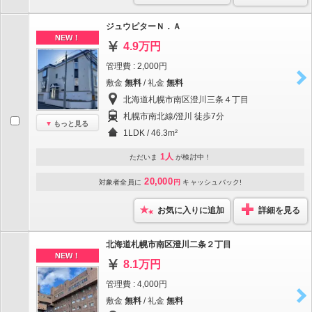
ジュウピターＮ．Ａ
NEW！
4.9万円
管理費 : 2,000円
敷金
無料
/ 礼金
無料
北海道札幌市南区澄川三条４丁目
札幌市南北線/澄川 徒歩7分
もっと見る
1LDK / 46.3m²
1人
ただいま
が検討中！
20,000
対象者全員に
円
キャッシュバック!
お気に入りに追加
詳細を見る
北海道札幌市南区澄川二条２丁目
NEW！
8.1万円
管理費 : 4,000円
敷金
無料
/ 礼金
無料