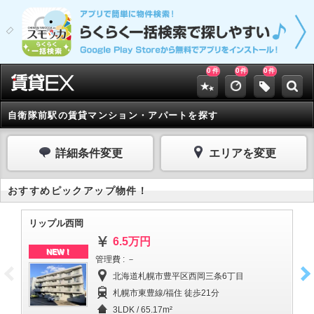
0
0
0
件
件
件
自衛隊前駅の賃貸マンション・アパートを探す
詳細条件変更
エリアを変更
おすすめピックアップ物件！
リップル西岡
香
6.5万円
NEW！
管理費 : －
北海道札幌市豊平区西岡三条6丁目
札幌市東豊線/福住 徒歩21分
3LDK / 65.17m²