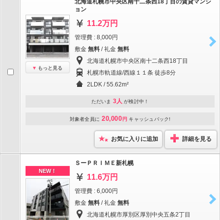
北海道札幌市中央区南十二条西18丁目の賃貸マンシ
ョン
11.2万円
管理費 : 8,000円
敷金
無料
/ 礼金
無料
北海道札幌市中央区南十二条西18丁目
もっと見る
札幌市軌道線/西線１１条 徒歩8分
2LDK / 55.62m²
3人
ただいま
が検討中！
20,000
対象者全員に
円
キャッシュバック!
お気に入りに追加
詳細を見る
ＳーＰＲＩＭＥ新札幌
NEW！
11.6万円
管理費 : 6,000円
敷金
無料
/ 礼金
無料
北海道札幌市厚別区厚別中央五条2丁目