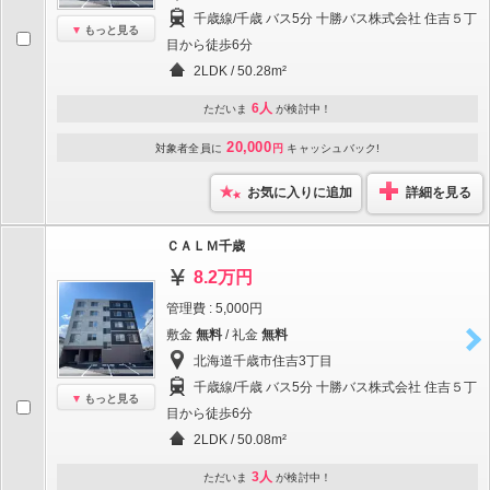
千歳線/千歳 バス5分 十勝バス株式会社 住吉５丁
もっと見る
目から徒歩6分
2LDK / 50.28m²
6人
ただいま
が検討中！
20,000
対象者全員に
円
キャッシュバック!
お気に入りに追加
詳細を見る
ＣＡＬＭ千歳
8.2万円
管理費 : 5,000円
敷金
無料
/ 礼金
無料
北海道千歳市住吉3丁目
千歳線/千歳 バス5分 十勝バス株式会社 住吉５丁
もっと見る
目から徒歩6分
2LDK / 50.08m²
3人
ただいま
が検討中！