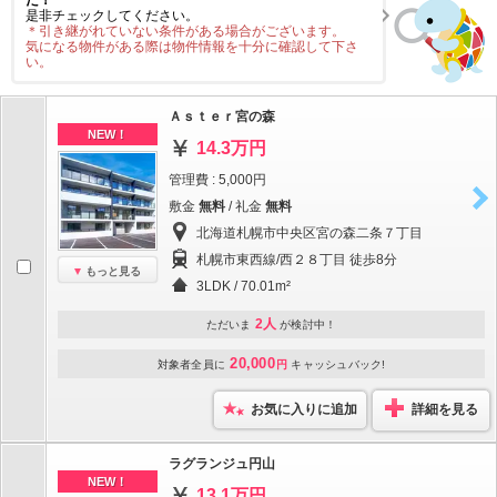
た！
是非チェックしてください。
＊引き継がれていない条件がある場合がございます。
気になる物件がある際は物件情報を十分に確認して下さ
い。
Ａｓｔｅｒ宮の森
NEW！
14.3万円
管理費 : 5,000円
敷金
無料
/ 礼金
無料
北海道札幌市中央区宮の森二条７丁目
札幌市東西線/西２８丁目 徒歩8分
もっと見る
3LDK / 70.01m²
2人
ただいま
が検討中！
20,000
対象者全員に
円
キャッシュバック!
お気に入りに追加
詳細を見る
ラグランジュ円山
NEW！
13.1万円