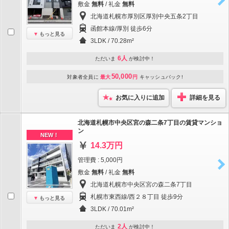
敷金
無料
/ 礼金
無料
北海道札幌市厚別区厚別中央五条2丁目
函館本線/厚別 徒歩6分
もっと見る
3LDK / 70.28m²
6人
ただいま
が検討中！
50,000
対象者全員に
最大
円
キャッシュバック!
お気に入りに追加
詳細を見る
北海道札幌市中央区宮の森二条7丁目の賃貸マンショ
ン
NEW！
14.3万円
管理費 : 5,000円
敷金
無料
/ 礼金
無料
北海道札幌市中央区宮の森二条7丁目
札幌市東西線/西２８丁目 徒歩9分
もっと見る
3LDK / 70.01m²
2人
ただいま
が検討中！