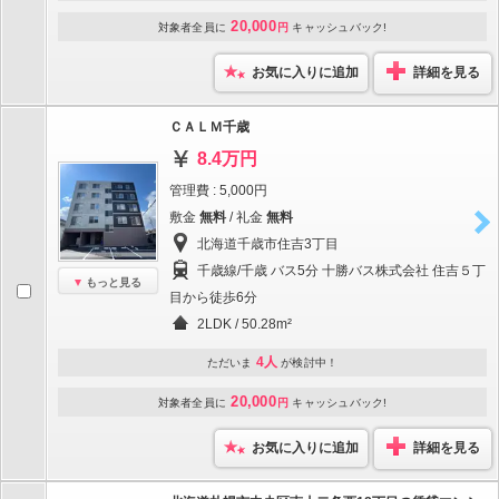
20,000
対象者全員に
円
キャッシュバック!
お気に入りに追加
詳細を見る
ＣＡＬＭ千歳
8.4万円
管理費 : 5,000円
敷金
無料
/ 礼金
無料
北海道千歳市住吉3丁目
千歳線/千歳 バス5分 十勝バス株式会社 住吉５丁
もっと見る
目から徒歩6分
2LDK / 50.28m²
4人
ただいま
が検討中！
20,000
対象者全員に
円
キャッシュバック!
お気に入りに追加
詳細を見る