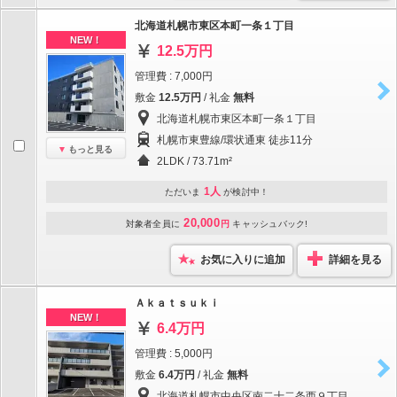
北海道札幌市東区本町一条１丁目
NEW！
12.5万円
管理費 : 7,000円
敷金
12.5万円
/ 礼金
無料
北海道札幌市東区本町一条１丁目
札幌市東豊線/環状通東 徒歩11分
もっと見る
2LDK / 73.71m²
1人
ただいま
が検討中！
20,000
対象者全員に
円
キャッシュバック!
お気に入りに追加
詳細を見る
Ａｋａｔｓｕｋｉ
NEW！
6.4万円
管理費 : 5,000円
敷金
6.4万円
/ 礼金
無料
北海道札幌市中央区南二十二条西９丁目