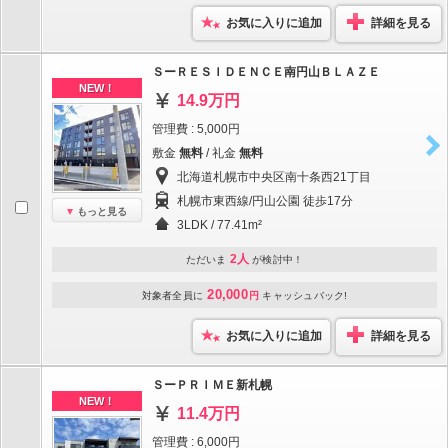
お気に入りに追加
詳細を見る
ＳーＲＥＳＩＤＥＮＣＥ南円山ＢＬＡＺＥ
NEW！
14.9万円
管理費 : 5,000円
敷金
無料
/ 礼金
無料
北海道札幌市中央区南十条西21丁目
札幌市東西線/円山公園 徒歩17分
もっと見る
3LDK / 77.41m²
2人
ただいま
が検討中！
20,000
対象者全員に
円
キャッシュバック!
お気に入りに追加
詳細を見る
ＳーＰＲＩＭＥ新札幌
NEW！
11.4万円
管理費 : 6,000円