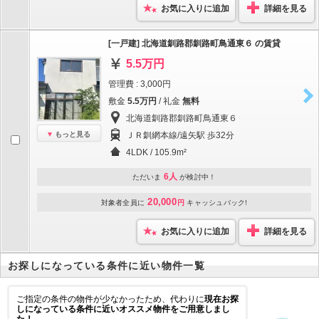
お気に入りに追加
詳細を見る
[一戸建] 北海道釧路郡釧路町鳥通東６ の賃貸
5.5万円
管理費 : 3,000円
敷金
5.5万円
/ 礼金
無料
北海道釧路郡釧路町鳥通東６
もっと見る
ＪＲ釧網本線/遠矢駅 歩32分
4LDK / 105.9m²
6人
ただいま
が検討中！
20,000
対象者全員に
円
キャッシュバック!
お気に入りに追加
詳細を見る
お探しになっている条件に近い物件一覧
ご指定の条件の物件が少なかったため、代わりに
現在お探
しになっている条件に近いオススメ物件をご用意しまし