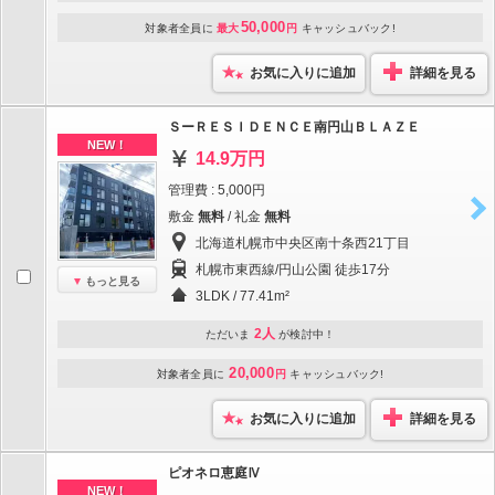
50,000
対象者全員に
最大
円
キャッシュバック!
お気に入りに追加
詳細を見る
ＳーＲＥＳＩＤＥＮＣＥ南円山ＢＬＡＺＥ
NEW！
14.9万円
管理費 : 5,000円
敷金
無料
/ 礼金
無料
北海道札幌市中央区南十条西21丁目
札幌市東西線/円山公園 徒歩17分
もっと見る
3LDK / 77.41m²
2人
ただいま
が検討中！
20,000
対象者全員に
円
キャッシュバック!
お気に入りに追加
詳細を見る
ピオネロ恵庭Ⅳ
NEW！