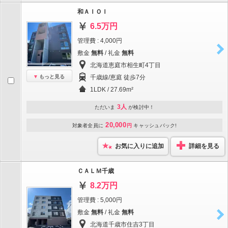
和ＡＩＯＩ
6.5万円
管理費 : 4,000円
敷金
無料
/ 礼金
無料
北海道恵庭市相生町4丁目
もっと見る
千歳線/恵庭 徒歩7分
1LDK / 27.69m²
3人
ただいま
が検討中！
20,000
対象者全員に
円
キャッシュバック!
お気に入りに追加
詳細を見る
ＣＡＬＭ千歳
8.2万円
管理費 : 5,000円
敷金
無料
/ 礼金
無料
北海道千歳市住吉3丁目