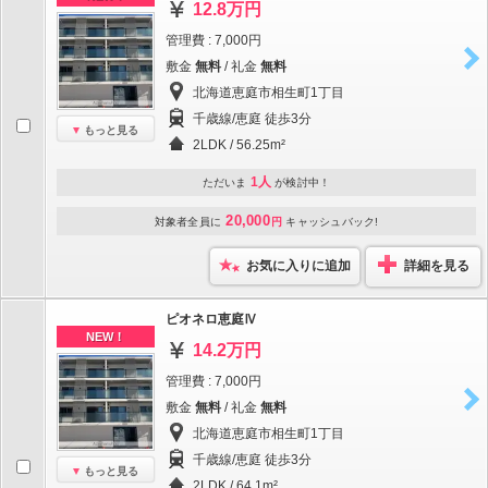
12.8万円
管理費 : 7,000円
敷金
無料
/ 礼金
無料
北海道恵庭市相生町1丁目
千歳線/恵庭 徒歩3分
もっと見る
2LDK / 56.25m²
1人
ただいま
が検討中！
20,000
対象者全員に
円
キャッシュバック!
お気に入りに追加
詳細を見る
ピオネロ恵庭Ⅳ
NEW！
14.2万円
管理費 : 7,000円
敷金
無料
/ 礼金
無料
北海道恵庭市相生町1丁目
千歳線/恵庭 徒歩3分
もっと見る
2LDK / 64.1m²