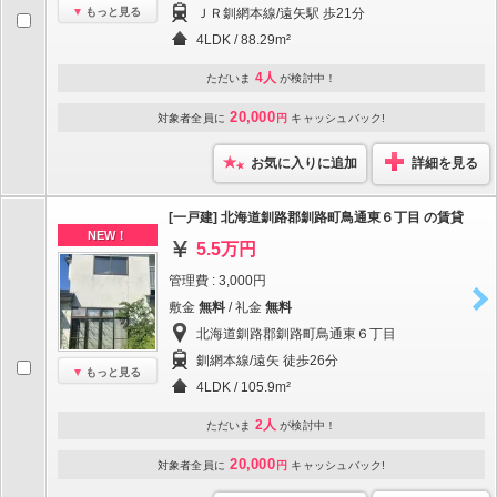
もっと見る
ＪＲ釧網本線/遠矢駅 歩21分
4LDK / 88.29m²
4人
ただいま
が検討中！
20,000
対象者全員に
円
キャッシュバック!
お気に入りに追加
詳細を見る
[一戸建] 北海道釧路郡釧路町鳥通東６丁目 の賃貸
NEW！
5.5万円
管理費 : 3,000円
敷金
無料
/ 礼金
無料
北海道釧路郡釧路町鳥通東６丁目
釧網本線/遠矢 徒歩26分
もっと見る
4LDK / 105.9m²
2人
ただいま
が検討中！
20,000
対象者全員に
円
キャッシュバック!