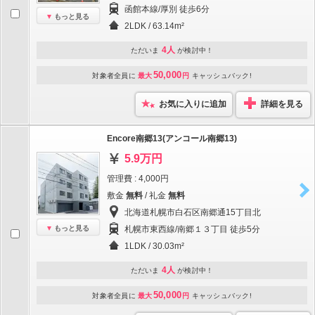
函館本線/厚別 徒歩6分
もっと見る
2LDK / 63.14m²
4人
ただいま
が検討中！
50,000
対象者全員に
最大
円
キャッシュバック!
お気に入りに追加
詳細を見る
Encore南郷13(アンコール南郷13)
5.9万円
管理費 : 4,000円
敷金
無料
/ 礼金
無料
北海道札幌市白石区南郷通15丁目北
もっと見る
札幌市東西線/南郷１３丁目 徒歩5分
1LDK / 30.03m²
4人
ただいま
が検討中！
50,000
対象者全員に
最大
円
キャッシュバック!