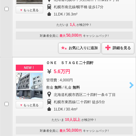
札幌市南北線/幌平橋 徒歩17分
もっと見る
1LDK / 36.3m²
1人
ただいま
が検討中！
50,000
対象者全員に
最大
円
キャッシュバック!
お気に入りに追加
詳細を見る
ＯＮＥ ＳＴＡＧＥ二十四軒
NEW！
5.6万円
管理費 : 4,000円
敷金
無料
/ 礼金
無料
北海道札幌市西区二十四軒一条６丁目
札幌市東西線/二十四軒 徒歩5分
もっと見る
1LDK / 30.4m²
10人以上
ただいま
が検討中！
50,000
対象者全員に
最大
円
キャッシュバック!