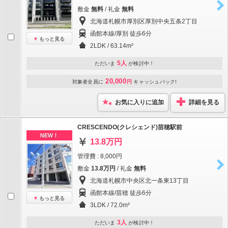
敷金
無料
/ 礼金
無料
北海道札幌市厚別区厚別中央五条2丁目
函館本線/厚別 徒歩6分
もっと見る
2LDK / 63.14m²
5人
ただいま
が検討中！
20,000
対象者全員に
円
キャッシュバック!
お気に入りに追加
詳細を見る
CRESCENDO(クレシェンド)苗穂駅前
NEW！
13.8万円
管理費 : 8,000円
敷金
13.8万円
/ 礼金
無料
北海道札幌市中央区北一条東13丁目
函館本線/苗穂 徒歩6分
もっと見る
3LDK / 72.0m²
3人
ただいま
が検討中！