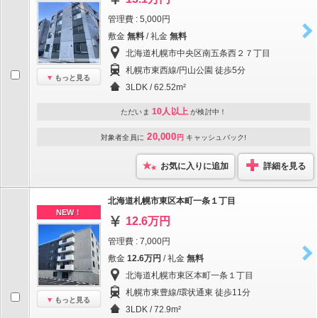
管理費 : 5,000円
敷金
無料
/ 礼金
無料
北海道札幌市中央区南五条西２７丁目
札幌市東西線/円山公園 徒歩5分
もっと見る
3LDK / 62.52m²
10人以上
ただいま
が検討中！
20,000
対象者全員に
円
キャッシュバック!
お気に入りに追加
詳細を見る
北海道札幌市東区本町一条１丁目
NEW！
12.6万円
管理費 : 7,000円
敷金
12.6万円
/ 礼金
無料
北海道札幌市東区本町一条１丁目
札幌市東豊線/環状通東 徒歩11分
もっと見る
3LDK / 72.9m²