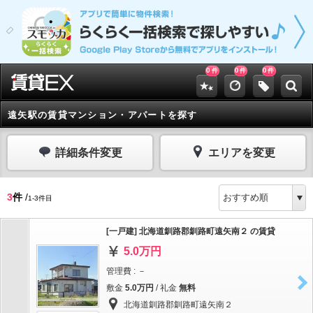
0
0
0
件
件
件
遠矢駅の賃貸マンション・アパートを探す
詳細条件変更
エリアを変更
3
件
/
1-3件目
[一戸建] 北海道釧路郡釧路町遠矢南２ の賃貸
5.0万円
管理費 : －
敷金
5.0万円
/ 礼金
無料
北海道釧路郡釧路町遠矢南２