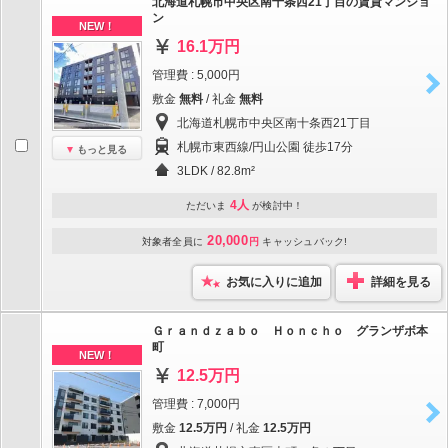
北海道札幌市中央区南十条西21丁目の賃貸マンショ
ン
NEW！
16.1万円
管理費 : 5,000円
敷金
無料
/ 礼金
無料
北海道札幌市中央区南十条西21丁目
札幌市東西線/円山公園 徒歩17分
もっと見る
3LDK / 82.8m²
4人
ただいま
が検討中！
20,000
対象者全員に
円
キャッシュバック!
お気に入りに追加
詳細を見る
Ｇｒａｎｄｚａｂｏ Ｈｏｎｃｈｏ グランザボ本
町
NEW！
12.5万円
管理費 : 7,000円
敷金
12.5万円
/ 礼金
12.5万円