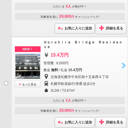
4人
ただいま
が検討中！
20,000
対象者全員に
円
キャッシュバック!
お気に入りに追加
詳細を見る
Ｈｏｒｏｈｉｒａ Ｂｒｉｄｇｅ Ｒｅｓｉｄｅｎ
ｃｅ
NEW！
15.4万円
管理費 : 8,000円
敷金
無料
/ 礼金
15.4万円
北海道札幌市中央区南十五条西６丁目
札幌市軌道線/行啓通 徒歩2分
もっと見る
3LDK / 73.67m²
2人
ただいま
が検討中！
20,000
対象者全員に
円
キャッシュバック!
お気に入りに追加
詳細を見る