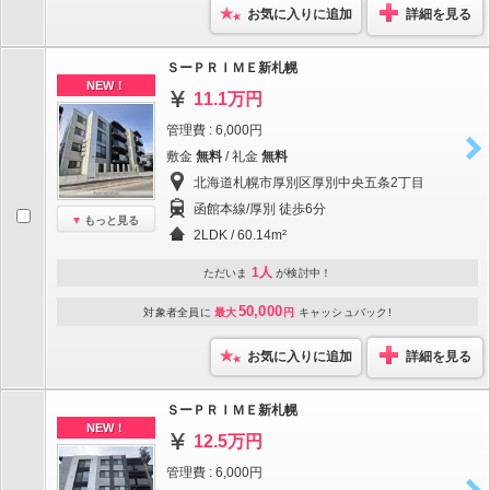
お気に入りに追加
詳細を見る
ＳーＰＲＩＭＥ新札幌
NEW！
11.1万円
管理費 : 6,000円
敷金
無料
/ 礼金
無料
北海道札幌市厚別区厚別中央五条2丁目
函館本線/厚別 徒歩6分
もっと見る
2LDK / 60.14m²
1人
ただいま
が検討中！
50,000
対象者全員に
最大
円
キャッシュバック!
お気に入りに追加
詳細を見る
ＳーＰＲＩＭＥ新札幌
NEW！
12.5万円
管理費 : 6,000円