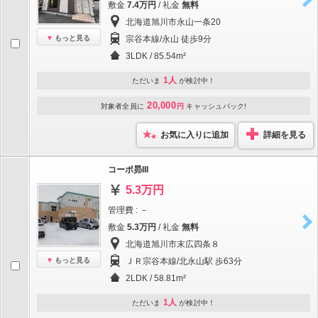
敷金
7.4万円
/ 礼金
無料
北海道旭川市永山一条20
もっと見る
宗谷本線/永山 徒歩9分
3LDK / 85.54m²
1人
ただいま
が検討中！
20,000
対象者全員に
円
キャッシュバック!
お気に入りに追加
詳細を見る
コーポ昴III
5.3万円
管理費 : －
敷金
5.3万円
/ 礼金
無料
北海道旭川市末広四条８
もっと見る
ＪＲ宗谷本線/北永山駅 歩63分
2LDK / 58.81m²
1人
ただいま
が検討中！