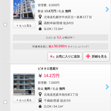
管理費 : 8,000円
敷金
13.8万円
/ 礼金
無料
北海道札幌市中央区北一条東13丁目
函館本線/苗穂 徒歩6分
もっと見る
3LDK / 72.0m²
5人
ただいま
が検討中！
50,000
対象者全員に
最大
円
キャッシュバック!
お気に入りに追加
詳細を見る
ピオネロ恵庭Ⅳ
14.2万円
管理費 : 7,000円
敷金
無料
/ 礼金
無料
北海道恵庭市相生町1丁目
もっと見る
千歳線/恵庭 徒歩3分
2LDK / 64.1m²