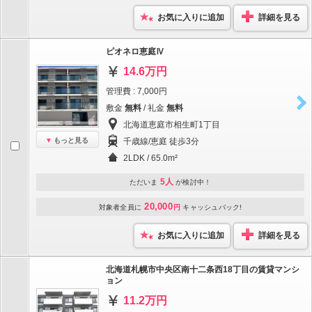
お気に入りに追加
詳細を見る
ピオネロ恵庭Ⅳ
14.6万円
管理費 : 7,000円
敷金
無料
/ 礼金
無料
北海道恵庭市相生町1丁目
もっと見る
千歳線/恵庭 徒歩3分
2LDK / 65.0m²
5人
ただいま
が検討中！
20,000
対象者全員に
円
キャッシュバック!
お気に入りに追加
詳細を見る
北海道札幌市中央区南十二条西18丁目の賃貸マンシ
ョン
11.2万円