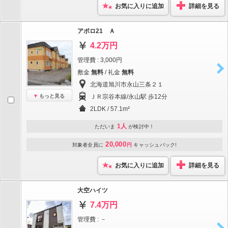
お気に入りに追加
詳細を見る
アポロ21 Ａ
4.2万円
管理費 : 3,000円
敷金
無料
/ 礼金
無料
北海道旭川市永山三条２１
もっと見る
ＪＲ宗谷本線/永山駅 歩12分
2LDK / 57.1m²
1人
ただいま
が検討中！
20,000
対象者全員に
円
キャッシュバック!
お気に入りに追加
詳細を見る
大空ハイツ
7.4万円
管理費 : －