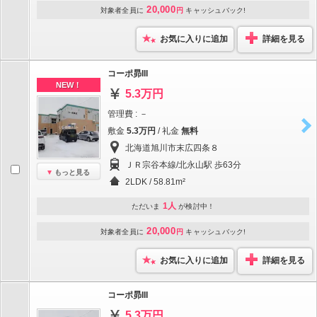
20,000
対象者全員に
円
キャッシュバック!
お気に入りに追加
詳細を見る
コーポ昴III
NEW！
5.3万円
管理費 : －
敷金
5.3万円
/ 礼金
無料
北海道旭川市末広四条８
ＪＲ宗谷本線/北永山駅 歩63分
もっと見る
2LDK / 58.81m²
1人
ただいま
が検討中！
20,000
対象者全員に
円
キャッシュバック!
お気に入りに追加
詳細を見る
コーポ昴III
5.3万円