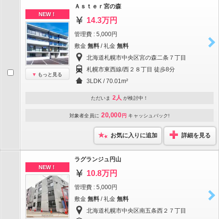
Ａｓｔｅｒ宮の森
NEW！
14.3万円
管理費 : 5,000円
敷金
無料
/ 礼金
無料
北海道札幌市中央区宮の森二条７丁目
札幌市東西線/西２８丁目 徒歩8分
もっと見る
3LDK / 70.01m²
2人
ただいま
が検討中！
20,000
対象者全員に
円
キャッシュバック!
お気に入りに追加
詳細を見る
ラグランジュ円山
NEW！
10.8万円
管理費 : 5,000円
敷金
無料
/ 礼金
無料
北海道札幌市中央区南五条西２７丁目