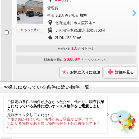
管理費 : －
敷金
5.3万円
/ 礼金
無料
北海道旭川市末広四条８
もっと見る
ＪＲ宗谷本線/北永山駅 歩63分
2LDK / 58.81m²
1人
ただいま
が検討中！
20,000
対象者全員に
円
キャッシュバック!
お気に入りに追加
詳細を見る
お探しになっている条件に近い物件一覧
ご指定の条件の物件が少なかったため、代わりに
現在お探
しになっている条件に近いオススメ物件をご用意しまし
た！
是非チェックしてください。
＊引き継がれていない条件がある場合がございます。
気になる物件がある際は物件情報を十分に確認して下さ
い。