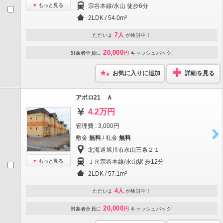
もっと見る
宗谷本線/永山 徒歩6分
2LDK / 54.0m²
7人
ただいま
が検討中！
20,000
対象者全員に
円
キャッシュバック!
お気に入りに追加
詳細を見る
アポロ21 Ａ
4.2万円
管理費 : 3,000円
敷金
無料
/ 礼金
無料
北海道旭川市永山三条２１
もっと見る
ＪＲ宗谷本線/永山駅 歩12分
2LDK / 57.1m²
4人
ただいま
が検討中！
20,000
対象者全員に
円
キャッシュバック!