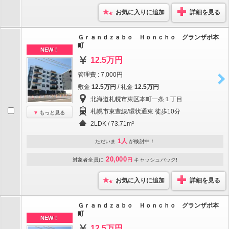
お気に入りに追加
詳細を見る
Ｇｒａｎｄｚａｂｏ Ｈｏｎｃｈｏ グランザボ本
町
NEW！
12.5万円
管理費 : 7,000円
敷金
12.5万円
/ 礼金
12.5万円
北海道札幌市東区本町一条１丁目
札幌市東豊線/環状通東 徒歩10分
もっと見る
2LDK / 73.71m²
1人
ただいま
が検討中！
20,000
対象者全員に
円
キャッシュバック!
お気に入りに追加
詳細を見る
Ｇｒａｎｄｚａｂｏ Ｈｏｎｃｈｏ グランザボ本
町
NEW！
12.5万円