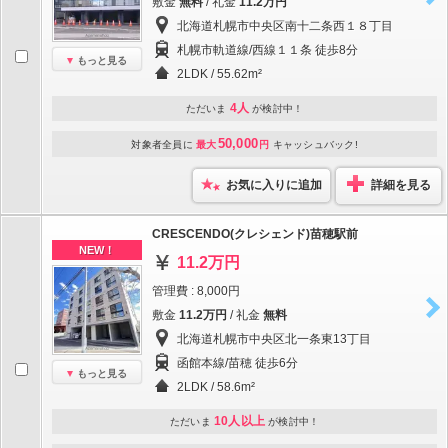
敷金
無料
/ 礼金
11.2万円
北海道札幌市中央区南十二条西１８丁目
札幌市軌道線/西線１１条 徒歩8分
もっと見る
2LDK / 55.62m²
4人
ただいま
が検討中！
50,000
対象者全員に
最大
円
キャッシュバック!
お気に入りに追加
詳細を見る
CRESCENDO(クレシェンド)苗穂駅前
NEW！
11.2万円
管理費 : 8,000円
敷金
11.2万円
/ 礼金
無料
北海道札幌市中央区北一条東13丁目
函館本線/苗穂 徒歩6分
もっと見る
2LDK / 58.6m²
10人以上
ただいま
が検討中！