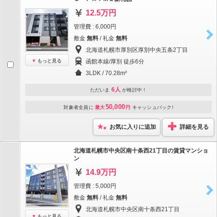
12.5万円
管理費 : 6,000円
敷金
無料
/ 礼金
無料
北海道札幌市厚別区厚別中央五条2丁目
もっと見る
函館本線/厚別 徒歩6分
3LDK / 70.28m²
6人
ただいま
が検討中！
50,000
対象者全員に
最大
円
キャッシュバック!
お気に入りに追加
詳細を見る
北海道札幌市中央区南十条西21丁目の賃貸マンショ
ン
14.9万円
管理費 : 5,000円
敷金
無料
/ 礼金
無料
北海道札幌市中央区南十条西21丁目
もっと見る