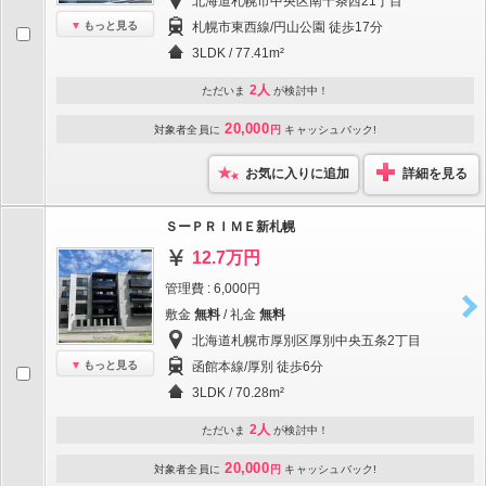
北海道札幌市中央区南十条西21丁目
もっと見る
札幌市東西線/円山公園 徒歩17分
3LDK / 77.41m²
2人
ただいま
が検討中！
20,000
対象者全員に
円
キャッシュバック!
お気に入りに追加
詳細を見る
ＳーＰＲＩＭＥ新札幌
12.7万円
管理費 : 6,000円
敷金
無料
/ 礼金
無料
北海道札幌市厚別区厚別中央五条2丁目
もっと見る
函館本線/厚別 徒歩6分
3LDK / 70.28m²
2人
ただいま
が検討中！
20,000
対象者全員に
円
キャッシュバック!