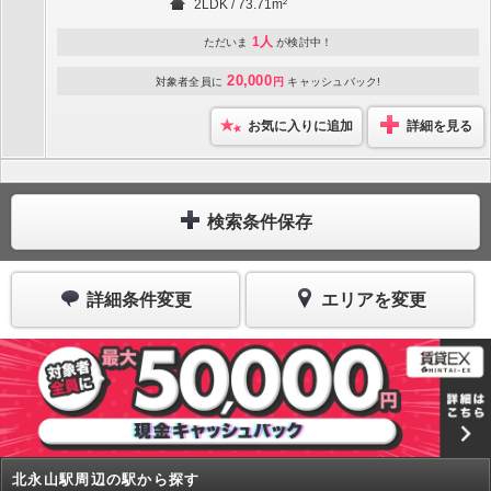
2LDK / 73.71m²
1人
ただいま
が検討中！
20,000
対象者全員に
円
キャッシュバック!
お気に入りに追加
詳細を見る
検索条件保存
詳細条件変更
エリアを変更
北永山駅周辺の駅から探す