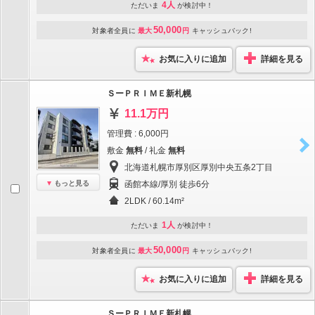
4人
ただいま
が検討中！
50,000
対象者全員に
最大
円
キャッシュバック!
お気に入りに追加
詳細を見る
ＳーＰＲＩＭＥ新札幌
11.1万円
管理費 : 6,000円
敷金
無料
/ 礼金
無料
北海道札幌市厚別区厚別中央五条2丁目
もっと見る
函館本線/厚別 徒歩6分
2LDK / 60.14m²
1人
ただいま
が検討中！
50,000
対象者全員に
最大
円
キャッシュバック!
お気に入りに追加
詳細を見る
ＳーＰＲＩＭＥ新札幌