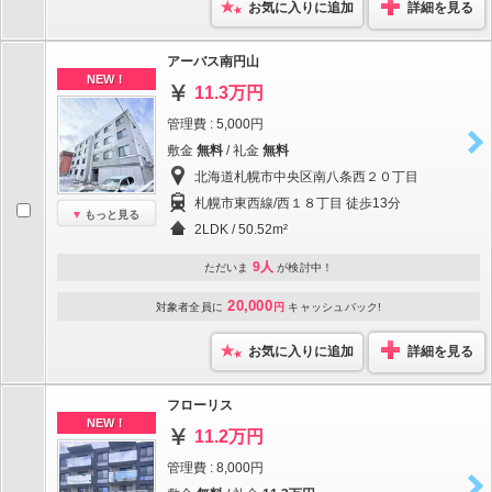
お気に入りに追加
詳細を見る
アーバス南円山
NEW！
11.3万円
管理費 : 5,000円
敷金
無料
/ 礼金
無料
北海道札幌市中央区南八条西２０丁目
札幌市東西線/西１８丁目 徒歩13分
もっと見る
2LDK / 50.52m²
9人
ただいま
が検討中！
20,000
対象者全員に
円
キャッシュバック!
お気に入りに追加
詳細を見る
フローリス
NEW！
11.2万円
管理費 : 8,000円