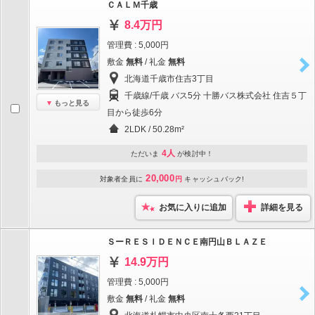
ＣＡＬＭ千歳
8.4万円
管理費 : 5,000円
敷金
無料
/ 礼金
無料
北海道千歳市住吉3丁目
千歳線/千歳 バス5分 十勝バス株式会社 住吉５丁
もっと見る
目から徒歩6分
2LDK / 50.28m²
4人
ただいま
が検討中！
20,000
対象者全員に
円
キャッシュバック!
お気に入りに追加
詳細を見る
ＳーＲＥＳＩＤＥＮＣＥ南円山ＢＬＡＺＥ
14.9万円
管理費 : 5,000円
敷金
無料
/ 礼金
無料