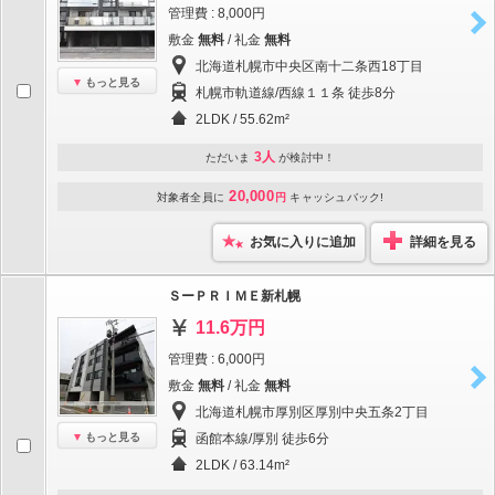
管理費 : 8,000円
敷金
無料
/ 礼金
無料
北海道札幌市中央区南十二条西18丁目
もっと見る
札幌市軌道線/西線１１条 徒歩8分
2LDK / 55.62m²
3人
ただいま
が検討中！
20,000
対象者全員に
円
キャッシュバック!
お気に入りに追加
詳細を見る
ＳーＰＲＩＭＥ新札幌
11.6万円
管理費 : 6,000円
敷金
無料
/ 礼金
無料
北海道札幌市厚別区厚別中央五条2丁目
もっと見る
函館本線/厚別 徒歩6分
2LDK / 63.14m²