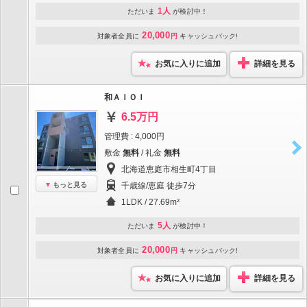
1人
ただいま
が検討中！
20,000
対象者全員に
円
キャッシュバック!
お気に入りに追加
詳細を見る
和ＡＩＯＩ
6.5万円
管理費 : 4,000円
敷金
無料
/ 礼金
無料
北海道恵庭市相生町4丁目
もっと見る
千歳線/恵庭 徒歩7分
1LDK / 27.69m²
5人
ただいま
が検討中！
20,000
対象者全員に
円
キャッシュバック!
お気に入りに追加
詳細を見る