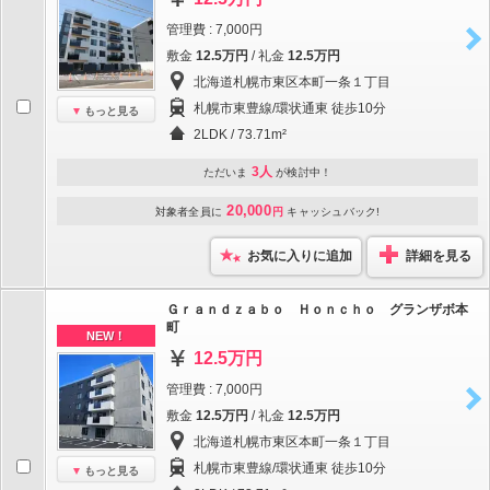
管理費 : 7,000円
敷金
12.5万円
/ 礼金
12.5万円
北海道札幌市東区本町一条１丁目
札幌市東豊線/環状通東 徒歩10分
もっと見る
2LDK / 73.71m²
3人
ただいま
が検討中！
20,000
対象者全員に
円
キャッシュバック!
お気に入りに追加
詳細を見る
Ｇｒａｎｄｚａｂｏ Ｈｏｎｃｈｏ グランザボ本
町
NEW！
12.5万円
管理費 : 7,000円
敷金
12.5万円
/ 礼金
12.5万円
北海道札幌市東区本町一条１丁目
札幌市東豊線/環状通東 徒歩10分
もっと見る