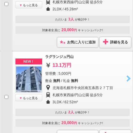
札幌市東西線/円山公園 徒歩5分
もっと見る
2LDK / 45.28m²
3人
ただいま
が検討中！
20,000
対象者全員に
円
キャッシュバック!
お気に入りに追加
詳細を見る
ラグランジュ円山
NEW！
13.1万円
管理費 : 5,000円
敷金
無料
/ 礼金
無料
北海道札幌市中央区南五条西２７丁目
札幌市東西線/円山公園 徒歩5分
もっと見る
3LDK / 62.52m²
2人
ただいま
が検討中！
20,000
対象者全員に
円
キャッシュバック!