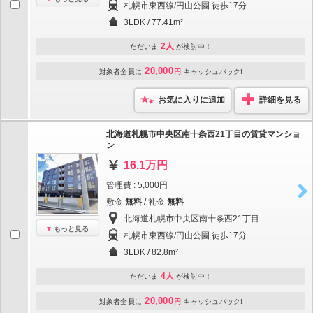
札幌市東西線/円山公園 徒歩17分
3LDK / 77.41m²
2人
ただいま
が検討中！
20,000
対象者全員に
円
キャッシュバック!
お気に入りに追加
詳細を見る
北海道札幌市中央区南十条西21丁目の賃貸マンショ
ン
16.1万円
管理費 : 5,000円
敷金
無料
/ 礼金
無料
北海道札幌市中央区南十条西21丁目
もっと見る
札幌市東西線/円山公園 徒歩17分
3LDK / 82.8m²
4人
ただいま
が検討中！
20,000
対象者全員に
円
キャッシュバック!