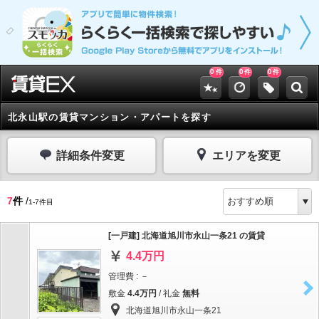
0
0
0
件
件
件
北永山駅の賃貸マンション・アパートを探す
詳細条件変更
エリアを変更
7
件
/
1-7件目
[一戸建] 北海道旭川市永山一条21 の賃貸
4.4万円
管理費 : －
敷金
4.4万円
/ 礼金
無料
北海道旭川市永山一条21