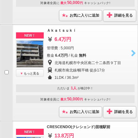
50,000
対象者全員に
最大
円
キャッシュバック!
お気に入りに追加
詳細を見る
Ａｋａｔｓｕｋｉ
NEW！
6.4万円
管理費 : 5,000円
敷金
6.4万円
/ 礼金
無料
北海道札幌市中央区南二十二条西９丁目
札幌市南北線/幌平橋 徒歩17分
もっと見る
1LDK / 36.3m²
1人
ただいま
が検討中！
50,000
対象者全員に
最大
円
キャッシュバック!
お気に入りに追加
詳細を見る
CRESCENDO(クレシェンド)苗穂駅前
NEW！
13.8万円