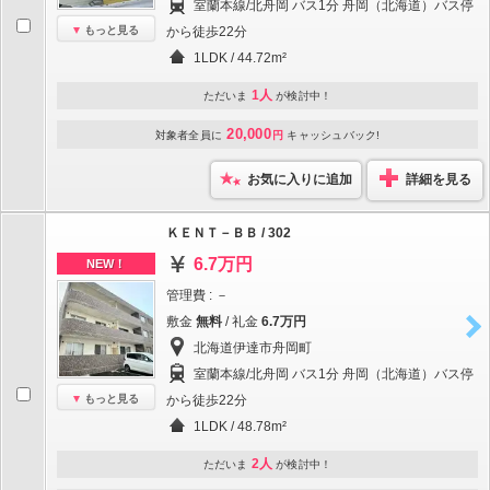
室蘭本線/北舟岡 バス1分 舟岡（北海道）バス停
もっと見る
から徒歩22分
1LDK / 44.72m²
1人
ただいま
が検討中！
20,000
対象者全員に
円
キャッシュバック!
お気に入りに追加
詳細を見る
ＫＥＮＴ－ＢＢ / 302
6.7万円
NEW！
管理費 : －
敷金
無料
/ 礼金
6.7万円
北海道伊達市舟岡町
室蘭本線/北舟岡 バス1分 舟岡（北海道）バス停
もっと見る
から徒歩22分
1LDK / 48.78m²
2人
ただいま
が検討中！