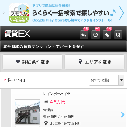
0
0
0
件
件
件
北舟岡駅の賃貸マンション・アパートを探す
詳細条件変更
エリアを変更
19
件
/
1-19件目
レインボーハイツ
4.5万円
管理費 : －
敷金
無料
/ 礼金
無料
北海道伊達市山下町