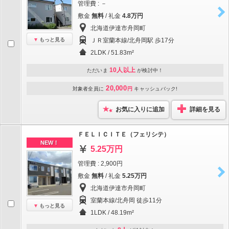
管理費 : －
敷金
無料
/ 礼金
4.8万円
北海道伊達市舟岡町
もっと見る
ＪＲ室蘭本線/北舟岡駅 歩17分
2LDK / 51.83m²
10人以上
ただいま
が検討中！
20,000
対象者全員に
円
キャッシュバック!
お気に入りに追加
詳細を見る
ＦＥＬＩＣＩＴＥ（フェリシテ）
NEW！
5.25万円
管理費 : 2,900円
敷金
無料
/ 礼金
5.25万円
北海道伊達市舟岡町
室蘭本線/北舟岡 徒歩11分
もっと見る
1LDK / 48.19m²