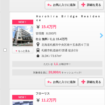
お気に入りに追加
詳細を見る
Ｈｏｒｏｈｉｒａ Ｂｒｉｄｇｅ Ｒｅｓｉｄｅｎ
ｃｅ
NEW！
15.4万円
管理費 : 8,000円
敷金
無料
/ 礼金
15.4万円
北海道札幌市中央区南十五条西６丁目
札幌市軌道線/行啓通 徒歩2分
もっと見る
3LDK / 73.67m²
1人
ただいま
が検討中！
20,000
対象者全員に
円
キャッシュバック!
お気に入りに追加
詳細を見る
フローリス
NEW！
11.2万円