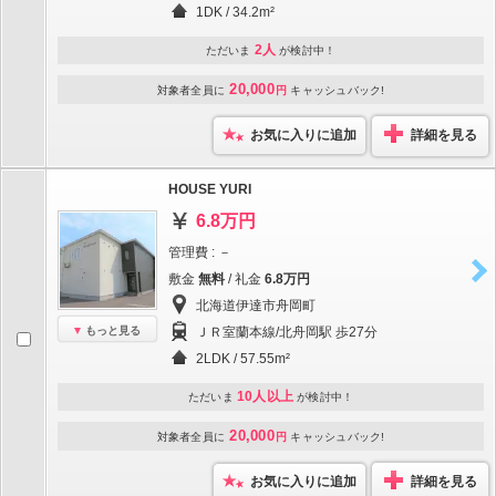
1DK / 34.2m²
2人
ただいま
が検討中！
20,000
対象者全員に
円
キャッシュバック!
お気に入りに追加
詳細を見る
HOUSE YURI
6.8万円
管理費 : －
敷金
無料
/ 礼金
6.8万円
北海道伊達市舟岡町
もっと見る
ＪＲ室蘭本線/北舟岡駅 歩27分
2LDK / 57.55m²
10人以上
ただいま
が検討中！
20,000
対象者全員に
円
キャッシュバック!
お気に入りに追加
詳細を見る