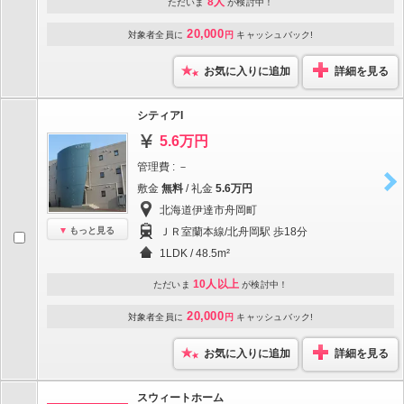
8人
ただいま
が検討中！
20,000
対象者全員に
円
キャッシュバック!
お気に入りに追加
詳細を見る
シティアI
5.6万円
管理費 : －
敷金
無料
/ 礼金
5.6万円
北海道伊達市舟岡町
もっと見る
ＪＲ室蘭本線/北舟岡駅 歩18分
1LDK / 48.5m²
10人以上
ただいま
が検討中！
20,000
対象者全員に
円
キャッシュバック!
お気に入りに追加
詳細を見る
スウィートホーム