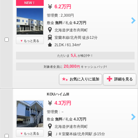
NEW！
6.2万円
管理費 : 2,300円
敷金
無料
/ 礼金
6.2万円
北海道伊達市舟岡町
室蘭本線/北舟岡 徒歩12分
もっと見る
2LDK / 61.34m²
5人
ただいま
が検討中！
20,000
対象者全員に
円
キャッシュバック!
お気に入りに追加
詳細を見る
KOUハイムIII
4.3万円
管理費 : －
敷金
無料
/ 礼金
4.3万円
北海道伊達市舟岡町
もっと見る
ＪＲ室蘭本線/北舟岡駅 歩15分