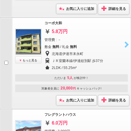
お気に入りに追加
詳細を見る
コーポ大和
5.8万円
管理費 : －
敷金
無料
/ 礼金
無料
北海道伊達市末永町
もっと見る
ＪＲ室蘭本線/伊達紋別駅 歩37分
2LDK / 55.25m²
5人
ただいま
が検討中！
20,000
対象者全員に
円
キャッシュバック!
お気に入りに追加
詳細を見る
フレグラントハウス
6.0万円