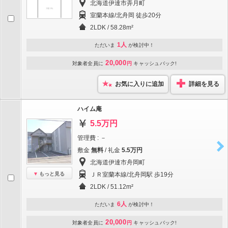
北海道伊達市弄月町
室蘭本線/北舟岡 徒歩20分
2LDK / 58.28m²
1人
ただいま
が検討中！
20,000
対象者全員に
円
キャッシュバック!
お気に入りに追加
詳細を見る
ハイム庵
5.5万円
管理費 : －
敷金
無料
/ 礼金
5.5万円
北海道伊達市舟岡町
もっと見る
ＪＲ室蘭本線/北舟岡駅 歩19分
2LDK / 51.12m²
6人
ただいま
が検討中！
20,000
対象者全員に
円
キャッシュバック!