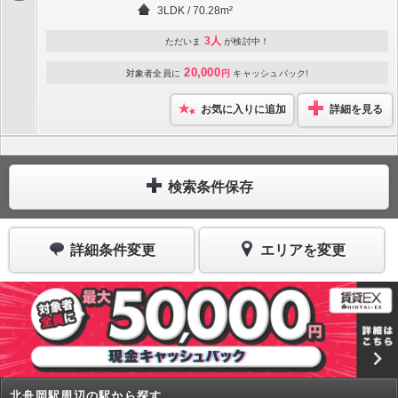
3LDK / 70.28m²
3人
ただいま
が検討中！
20,000
対象者全員に
円
キャッシュバック!
お気に入りに追加
詳細を見る
検索条件保存
詳細条件変更
エリアを変更
北舟岡駅周辺の駅から探す