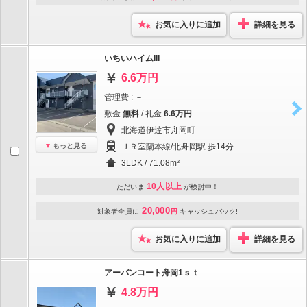
お気に入りに追加
詳細を見る
いちいハイムIII
6.6万円
管理費 : －
敷金
無料
/ 礼金
6.6万円
北海道伊達市舟岡町
もっと見る
ＪＲ室蘭本線/北舟岡駅 歩14分
3LDK / 71.08m²
10人以上
ただいま
が検討中！
20,000
対象者全員に
円
キャッシュバック!
お気に入りに追加
詳細を見る
アーバンコート舟岡1ｓｔ
4.8万円