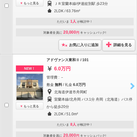
もっと見る
ＪＲ室蘭本線/伊達紋別駅 歩23分
2LDK / 63.76m²
1人
ただいま
が検討中！
20,000
対象者全員に
円
キャッシュバック!
お気に入りに追加
詳細を見る
アドヴァンス東和Ⅱ / 101
6.0万円
NEW！
管理費 : －
敷金
無料
/ 礼金
6.0万円
北海道伊達市舟岡町
室蘭本線/北舟岡 バス1分 舟岡（北海道）バス停
もっと見る
から徒歩20分
2LDK / 51.0m²
8人
ただいま
が検討中！
20,000
対象者全員に
円
キャッシュバック!