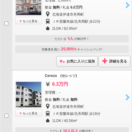
管理費 : 2,000円
敷金
無料
/ 礼金
6.0万円
北海道伊達市舟岡町
もっと見る
ＪＲ室蘭本線/北舟岡駅 歩22分
2LDK / 62.95m²
5人
ただいま
が検討中！
20,000
対象者全員に
円
キャッシュバック!
お気に入りに追加
詳細を見る
Cerezo (セレッソ)
6.3万円
管理費 : －
敷金
無料
/ 礼金
無料
北海道伊達市舟岡町
もっと見る
ＪＲ室蘭本線/北舟岡駅 歩18分
1LDK / 40.56m²
10人以上
ただいま
が検討中！