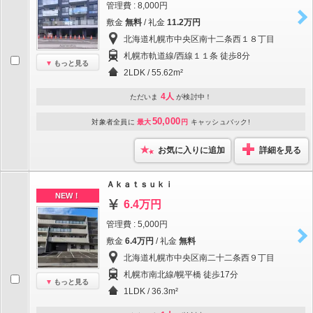
管理費 : 8,000円
敷金
無料
/ 礼金
11.2万円
北海道札幌市中央区南十二条西１８丁目
札幌市軌道線/西線１１条 徒歩8分
もっと見る
2LDK / 55.62m²
4人
ただいま
が検討中！
50,000
対象者全員に
最大
円
キャッシュバック!
お気に入りに追加
詳細を見る
Ａｋａｔｓｕｋｉ
NEW！
6.4万円
管理費 : 5,000円
敷金
6.4万円
/ 礼金
無料
北海道札幌市中央区南二十二条西９丁目
札幌市南北線/幌平橋 徒歩17分
もっと見る
1LDK / 36.3m²