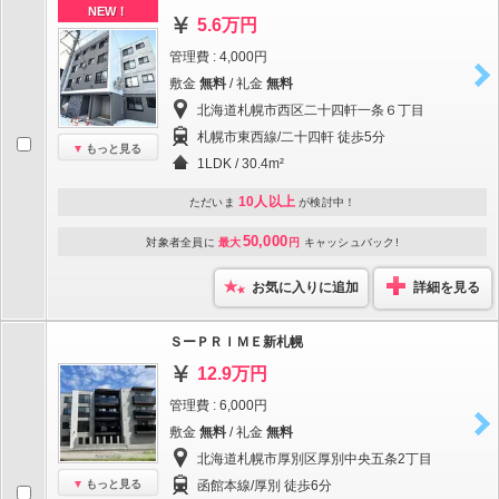
NEW！
5.6万円
管理費 : 4,000円
敷金
無料
/ 礼金
無料
北海道札幌市西区二十四軒一条６丁目
札幌市東西線/二十四軒 徒歩5分
もっと見る
1LDK / 30.4m²
10人以上
ただいま
が検討中！
50,000
対象者全員に
最大
円
キャッシュバック!
お気に入りに追加
詳細を見る
ＳーＰＲＩＭＥ新札幌
12.9万円
管理費 : 6,000円
敷金
無料
/ 礼金
無料
北海道札幌市厚別区厚別中央五条2丁目
もっと見る
函館本線/厚別 徒歩6分