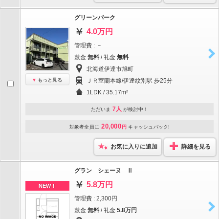
グリーンパーク
4.0万円
管理費 : －
敷金
無料
/ 礼金
無料
北海道伊達市旭町
もっと見る
ＪＲ室蘭本線/伊達紋別駅 歩25分
1LDK / 35.17m²
7人
ただいま
が検討中！
20,000
対象者全員に
円
キャッシュバック!
お気に入りに追加
詳細を見る
グラン シェーヌ Ⅱ
5.8万円
NEW！
管理費 : 2,300円
敷金
無料
/ 礼金
5.8万円