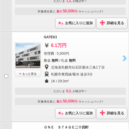
1人
ただいま
が検討中！
50,000
対象者全員に
最大
円
キャッシュバック!
お気に入りに追加
詳細を見る
GATE63
6.1万円
管理費 : 5,000円
敷金
無料
/ 礼金
無料
北海道札幌市白石区菊水三条1丁目
もっと見る
札幌市東西線/菊水 徒歩3分
1K / 29.0m²
8人
ただいま
が検討中！
50,000
対象者全員に
最大
円
キャッシュバック!
お気に入りに追加
詳細を見る
ＯＮＥ ＳＴＡＧＥ二十四軒