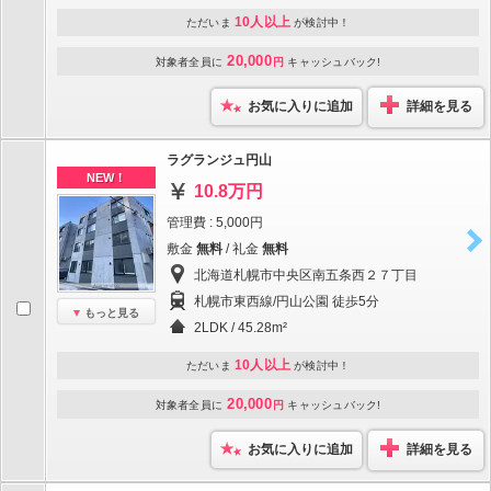
10人以上
ただいま
が検討中！
20,000
対象者全員に
円
キャッシュバック!
お気に入りに追加
詳細を見る
ラグランジュ円山
NEW！
10.8万円
管理費 : 5,000円
敷金
無料
/ 礼金
無料
北海道札幌市中央区南五条西２７丁目
札幌市東西線/円山公園 徒歩5分
もっと見る
2LDK / 45.28m²
10人以上
ただいま
が検討中！
20,000
対象者全員に
円
キャッシュバック!
お気に入りに追加
詳細を見る