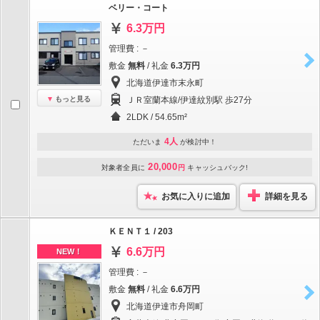
ベリー・コート
6.3万円
管理費 : －
敷金
無料
/ 礼金
6.3万円
北海道伊達市末永町
もっと見る
ＪＲ室蘭本線/伊達紋別駅 歩27分
2LDK / 54.65m²
4人
ただいま
が検討中！
20,000
対象者全員に
円
キャッシュバック!
お気に入りに追加
詳細を見る
ＫＥＮＴ１ / 203
6.6万円
NEW！
管理費 : －
敷金
無料
/ 礼金
6.6万円
北海道伊達市舟岡町