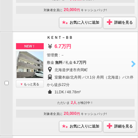
20,000
対象者全員に
円
キャッシュバック!
お気に入りに追加
詳細を見る
ＫＥＮＴ－ＢＢ
6.7万円
NEW！
管理費 : －
敷金
無料
/ 礼金
6.7万円
北海道伊達市舟岡町
室蘭本線/北舟岡 バス1分 舟岡（北海道）バス停
もっと見る
から徒歩22分
1LDK / 48.78m²
2人
ただいま
が検討中！
20,000
対象者全員に
円
キャッシュバック!
お気に入りに追加
詳細を見る