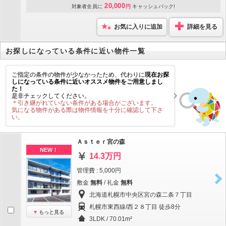
20,000
対象者全員に
円
キャッシュバック!
お気に入りに追加
詳細を見る
お探しになっている条件に近い物件一覧
ご指定の条件の物件が少なかったため、代わりに
現在お探
しになっている条件に近いオススメ物件をご用意しまし
た！
是非チェックしてください。
＊引き継がれていない条件がある場合がございます。
気になる物件がある際は物件情報を十分に確認して下さ
い。
Ａｓｔｅｒ宮の森
NEW！
14.3万円
管理費 : 5,000円
敷金
無料
/ 礼金
無料
北海道札幌市中央区宮の森二条７丁目
札幌市東西線/西２８丁目 徒歩8分
もっと見る
3LDK / 70.01m²