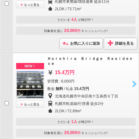
札幌市東豊線/環状通東 徒歩11分
もっと見る
2LDK / 73.71m²
4人
ただいま
が検討中！
20,000
対象者全員に
円
キャッシュバック!
お気に入りに追加
詳細を見る
Ｈｏｒｏｈｉｒａ Ｂｒｉｄｇｅ Ｒｅｓｉｄｅｎ
ｃｅ
NEW！
15.4万円
管理費 : 8,000円
敷金
無料
/ 礼金
15.4万円
北海道札幌市中央区南十五条西６丁目
札幌市軌道線/行啓通 徒歩2分
もっと見る
2LDK / 72.89m²
1人
ただいま
が検討中！
20,000
対象者全員に
円
キャッシュバック!